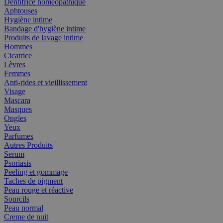
Dentifrice homéopathique
Aphtouses
Hygiène intime
Bandage d'hygiène intime
Produits de lavage intime
Hommes
Cicatrice
Lèvres
Femmes
Anti-rides et vieillissement
Visage
Mascara
Masques
Ongles
Yeux
Parfumes
Autres Produits
Serum
Psoriasis
Peeling et gommage
Taches de pigment
Peau rouge et réactive
Sourcils
Peau normal
Creme de nuit