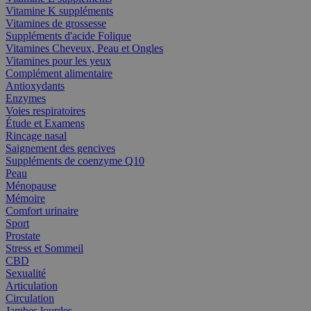
Vitamine K suppléments
Vitamines de grossesse
Suppléments d'acide Folique
Vitamines Cheveux, Peau et Ongles
Vitamines pour les yeux
Complément alimentaire
Antioxydants
Enzymes
Voies respiratoires
Étude et Examens
Rincage nasal
Saignement des gencives
Suppléments de coenzyme Q10
Peau
Ménopause
Mémoire
Comfort urinaire
Sport
Prostate
Stress et Sommeil
CBD
Sexualité
Articulation
Circulation
Jambes lourdes