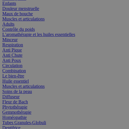
Enfants
Douleur menstruelle
Maux de bouche
Muscles et articulations
Adults
Contrôle du poids
L'aromathérapie et les huiles essentielles
Minceur
Respiration
Anti Pique
Anti Chute
Anti Poux
Circulation
Combination
Le bien-être
Huile essentiel
Muscles et articulations
Soins de la peau
Diffuseur
Fleur de Bach
Phytothérapie
Gemmothérapie
Homéopathie
Tubes Granules-Globuli
Dentifrice