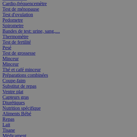
Cardio-fréquencemètre
Test de ménopause
Test d'ovulation
Pedometre
Spirometre
Bandes de test: urine, sang,....
Thermomètre
Test de fertilité
Pesé
Test de grossesse
Minceur
Minceur
Thé et café minceur
Préparations combinées
Coupe-faim
Substitut de repas
Ventre plat
Capteurs gras
Diurétiques
Nutrition spécifique
Aliments Bébé
Repas
Lait
Tisane
Médicament