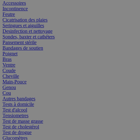
Accessoires
Incontinence
Feutre
Cicatrisation des plaies
Seringues et aiguilles
Desinfection et nettoyage
Sondes, baxter et cathéters
Pansement stérile
Bandages de soutien
Poignet
Bras
Ventre
Coude
Cheville
Main-Pouce
Genou
Cou
Autres bandages
Tests à domicile
Test d'alcool
Tensiometres
Test de masse grasse
Test de cholestérol
Test de drogue
Glucomètres