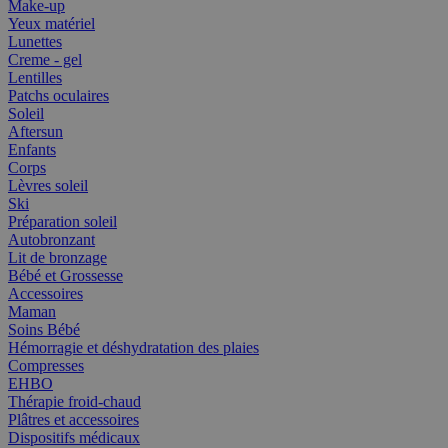
Make-up
Yeux matériel
Lunettes
Creme - gel
Lentilles
Patchs oculaires
Soleil
Aftersun
Enfants
Corps
Lèvres soleil
Ski
Préparation soleil
Autobronzant
Lit de bronzage
Bébé et Grossesse
Accessoires
Maman
Soins Bébé
Hémorragie et déshydratation des plaies
Compresses
EHBO
Thérapie froid-chaud
Plâtres et accessoires
Dispositifs médicaux