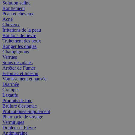
Solution saline
Ronflement
Peau et cheveux
Acné
Cheveux
Irritations de la peau
Boutons de fièvre
Traitement des poux
Ronger les ongles
Champignons
Verrues
Soins des plaies
Arrêter de Fumer
Estomac et Intestin
Vomissement et nausée
Diarrhée
Crampes
Laxatifs
Produits de foie
Brûlure d'estomac
Probiotiques Supplément
Pharmacie de voyage
Vermifuges
Douleur et Fièvre
Antimigraine