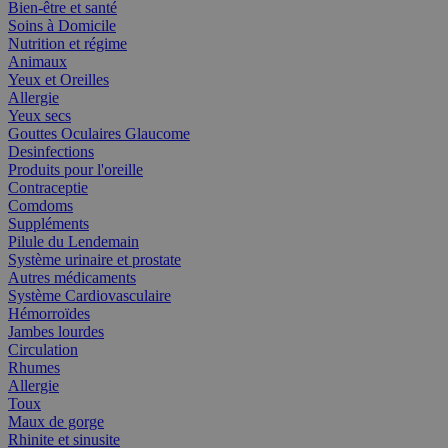
Bien-être et santé
Soins à Domicile
Nutrition et régime
Animaux
Yeux et Oreilles
Allergie
Yeux secs
Gouttes Oculaires Glaucome
Desinfections
Produits pour l'oreille
Contraceptie
Comdoms
Suppléments
Pilule du Lendemain
Système urinaire et prostate
Autres médicaments
Système Cardiovasculaire
Hémorroïdes
Jambes lourdes
Circulation
Rhumes
Allergie
Toux
Maux de gorge
Rhinite et sinusite