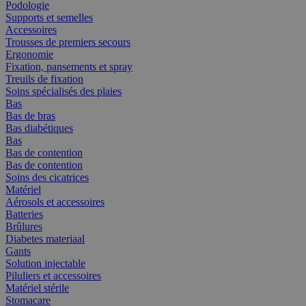
Podologie
Supports et semelles
Accessoires
Trousses de premiers secours
Ergonomie
Fixation, pansements et spray
Treuils de fixation
Soins spécialisés des plaies
Bas
Bas de bras
Bas diabétiques
Bas
Bas de contention
Bas de contention
Soins des cicatrices
Matériel
Aérosols et accessoires
Batteries
Brûlures
Diabetes materiaal
Gants
Solution injectable
Piluliers et accessoires
Matériel stérile
Stomacare