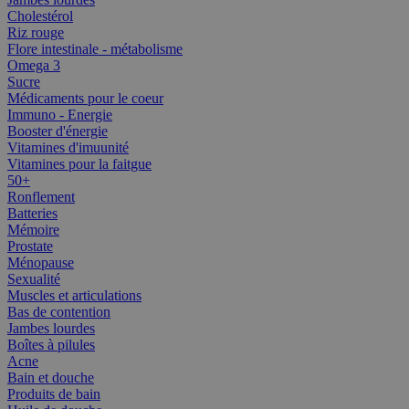
Cholestérol
Riz rouge
Flore intestinale - métabolisme
Omega 3
Sucre
Médicaments pour le coeur
Immuno - Energie
Booster d'énergie
Vitamines d'imuunité
Vitamines pour la faitgue
50+
Ronflement
Batteries
Mémoire
Prostate
Ménopause
Sexualité
Muscles et articulations
Bas de contention
Jambes lourdes
Boîtes à pilules
Acne
Bain et douche
Produits de bain