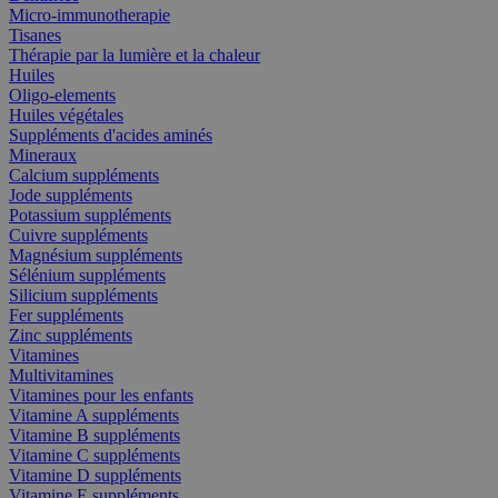
Micro-immunotherapie
Tisanes
Thérapie par la lumière et la chaleur
Huiles
Oligo-elements
Huiles végétales
Suppléments d'acides aminés
Mineraux
Calcium suppléments
Jode suppléments
Potassium suppléments
Cuivre suppléments
Magnésium suppléments
Sélénium suppléments
Silicium suppléments
Fer suppléments
Zinc suppléments
Vitamines
Multivitamines
Vitamines pour les enfants
Vitamine A suppléments
Vitamine B suppléments
Vitamine C suppléments
Vitamine D suppléments
Vitamine E suppléments