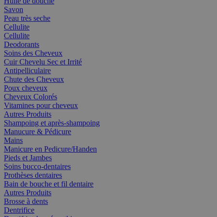
Huile de douche
Savon
Peau très seche
Cellulite
Cellulite
Deodorants
Soins des Cheveux
Cuir Chevelu Sec et Irrité
Antipelliculaire
Chute des Cheveux
Poux cheveux
Cheveux Colorés
Vitamines pour cheveux
Autres Produits
Shampoing et après-shampoing
Manucure & Pédicure
Mains
Manicure en Pedicure/Handen
Pieds et Jambes
Soins bucco-dentaires
Prothèses dentaires
Bain de bouche et fil dentaire
Autres Produits
Brosse à dents
Dentrifice