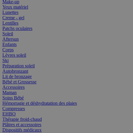
Make-up
Yeux matériel
Lunettes
Creme - gel
Lentilles
Patchs oculaires
Soleil
Aftersun
Enfants
Corps
Lèvres soleil
Ski
Préparation soleil
Autobronzant
Lit de bronzage
Bébé et Grossesse
Accessoires
Maman
Soins Bébé
Hémorragie et déshydratation des plaies
Compresses
EHBO
Thérapie froid-chaud
Plâtres et accessoires
Dispositifs médicaux