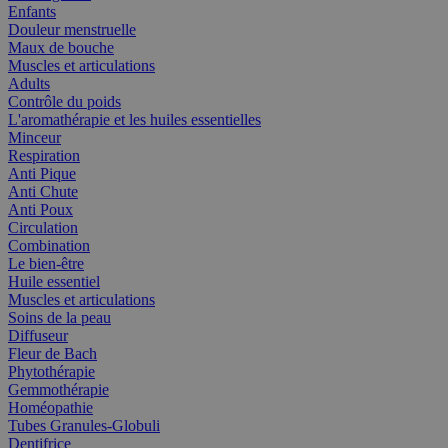
Enfants
Douleur menstruelle
Maux de bouche
Muscles et articulations
Adults
Contrôle du poids
L'aromathérapie et les huiles essentielles
Minceur
Respiration
Anti Pique
Anti Chute
Anti Poux
Circulation
Combination
Le bien-être
Huile essentiel
Muscles et articulations
Soins de la peau
Diffuseur
Fleur de Bach
Phytothérapie
Gemmothérapie
Homéopathie
Tubes Granules-Globuli
Dentifrice