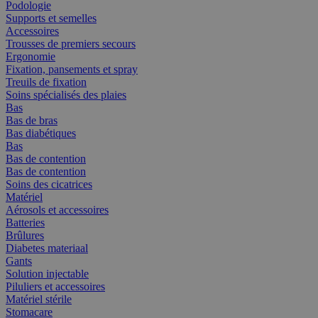
Podologie
Supports et semelles
Accessoires
Trousses de premiers secours
Ergonomie
Fixation, pansements et spray
Treuils de fixation
Soins spécialisés des plaies
Bas
Bas de bras
Bas diabétiques
Bas
Bas de contention
Bas de contention
Soins des cicatrices
Matériel
Aérosols et accessoires
Batteries
Brûlures
Diabetes materiaal
Gants
Solution injectable
Piluliers et accessoires
Matériel stérile
Stomacare