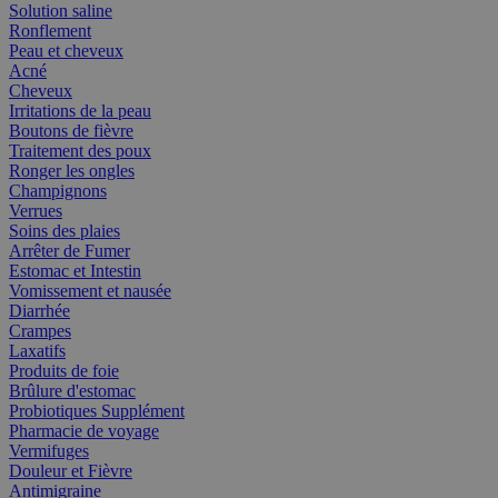
Solution saline
Ronflement
Peau et cheveux
Acné
Cheveux
Irritations de la peau
Boutons de fièvre
Traitement des poux
Ronger les ongles
Champignons
Verrues
Soins des plaies
Arrêter de Fumer
Estomac et Intestin
Vomissement et nausée
Diarrhée
Crampes
Laxatifs
Produits de foie
Brûlure d'estomac
Probiotiques Supplément
Pharmacie de voyage
Vermifuges
Douleur et Fièvre
Antimigraine