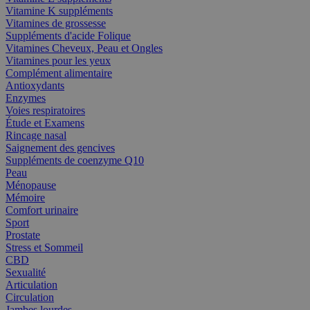
Vitamine K suppléments
Vitamines de grossesse
Suppléments d'acide Folique
Vitamines Cheveux, Peau et Ongles
Vitamines pour les yeux
Complément alimentaire
Antioxydants
Enzymes
Voies respiratoires
Étude et Examens
Rincage nasal
Saignement des gencives
Suppléments de coenzyme Q10
Peau
Ménopause
Mémoire
Comfort urinaire
Sport
Prostate
Stress et Sommeil
CBD
Sexualité
Articulation
Circulation
Jambes lourdes