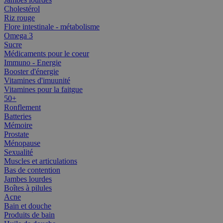
Cholestérol
Riz rouge
Flore intestinale - métabolisme
Omega 3
Sucre
Médicaments pour le coeur
Immuno - Energie
Booster d'énergie
Vitamines d'imuunité
Vitamines pour la faitgue
50+
Ronflement
Batteries
Mémoire
Prostate
Ménopause
Sexualité
Muscles et articulations
Bas de contention
Jambes lourdes
Boîtes à pilules
Acne
Bain et douche
Produits de bain