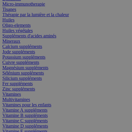
Micro-immunotherapie
Tisanes
Thérapie par la lumière et la chaleur
Huiles
Oligo-elements
Huiles végétales
Suppléments d'acides aminés
Mineraux
Calcium suppléments
Jode suppléments
Potassium suppléments
Cuivre suppléments
Magnésium suppléments
Sélénium suppléments
Silicium suppléments
Fer suppléments
Zinc suppléments
Vitamines
Multivitamines
Vitamines pour les enfants
Vitamine A suppléments
Vitamine B suppléments
Vitamine C suppléments
Vitamine D suppléments
Vitamine E suppléments