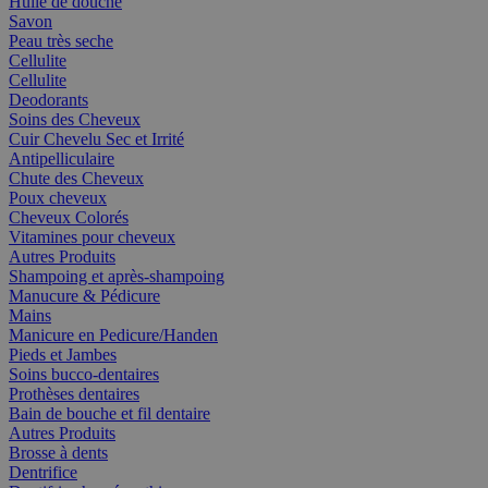
Huile de douche
Savon
Peau très seche
Cellulite
Cellulite
Deodorants
Soins des Cheveux
Cuir Chevelu Sec et Irrité
Antipelliculaire
Chute des Cheveux
Poux cheveux
Cheveux Colorés
Vitamines pour cheveux
Autres Produits
Shampoing et après-shampoing
Manucure & Pédicure
Mains
Manicure en Pedicure/Handen
Pieds et Jambes
Soins bucco-dentaires
Prothèses dentaires
Bain de bouche et fil dentaire
Autres Produits
Brosse à dents
Dentrifice