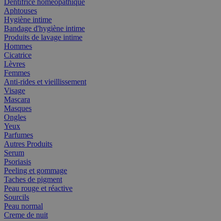
Dentifrice homéopathique
Aphtouses
Hygiène intime
Bandage d'hygiène intime
Produits de lavage intime
Hommes
Cicatrice
Lèvres
Femmes
Anti-rides et vieillissement
Visage
Mascara
Masques
Ongles
Yeux
Parfumes
Autres Produits
Serum
Psoriasis
Peeling et gommage
Taches de pigment
Peau rouge et réactive
Sourcils
Peau normal
Creme de nuit