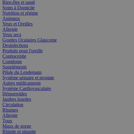
Bien-être et santé
Soins à Domicile
Nutrition et régime
Animaux
Yeux et Oreilles
Allergie
Yeux secs
Gouttes Oculaires Glaucome
Desinfections
Produits pour l'oreille
Contraceptie
Comdoms
Suppléments
Pilule du Lendemain
Système urinaire et prostate
Autres médicaments
Système Cardiovasculaire
Hémorroïdes
Jambes lourdes
Circulation
Rhumes
Allergie
Toux
Maux de gorge
Rhinite et sinusite