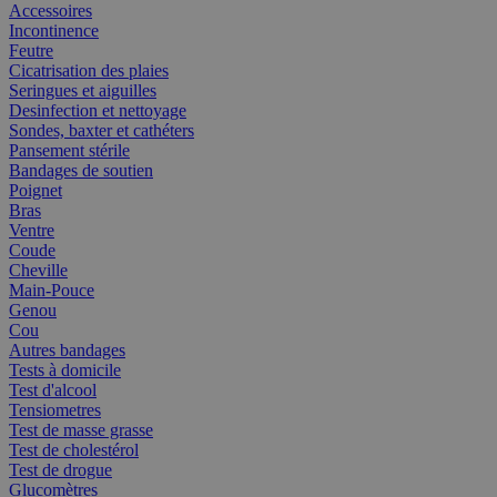
Accessoires
Incontinence
Feutre
Cicatrisation des plaies
Seringues et aiguilles
Desinfection et nettoyage
Sondes, baxter et cathéters
Pansement stérile
Bandages de soutien
Poignet
Bras
Ventre
Coude
Cheville
Main-Pouce
Genou
Cou
Autres bandages
Tests à domicile
Test d'alcool
Tensiometres
Test de masse grasse
Test de cholestérol
Test de drogue
Glucomètres