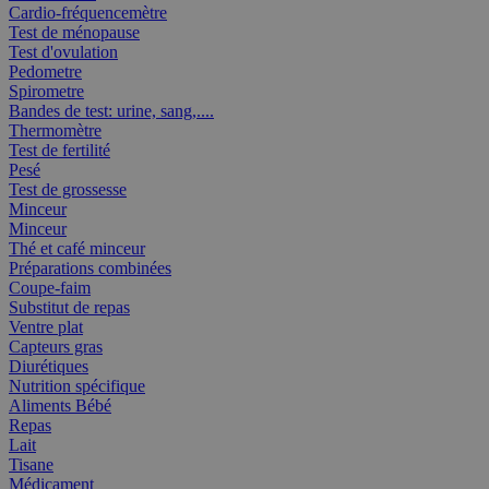
Cardio-fréquencemètre
Test de ménopause
Test d'ovulation
Pedometre
Spirometre
Bandes de test: urine, sang,....
Thermomètre
Test de fertilité
Pesé
Test de grossesse
Minceur
Minceur
Thé et café minceur
Préparations combinées
Coupe-faim
Substitut de repas
Ventre plat
Capteurs gras
Diurétiques
Nutrition spécifique
Aliments Bébé
Repas
Lait
Tisane
Médicament