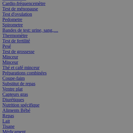
Cardio-fréquencemètre
Test de ménopause
Test d'ovulation
Pedometre
Spirometre
Bandes de test: urine, sang,....
Thermomètre
Test de fertilité
Pesé
Test de grossesse
Minceur
Minceur
Thé et café minceur
Préparations combinées
Coupe-faim
Substitut de repas
Ventre plat
Capteurs gras
Diurétiques
Nutrition spécifique
Aliments Bébé
Repas
Lait
Tisane
Médicament