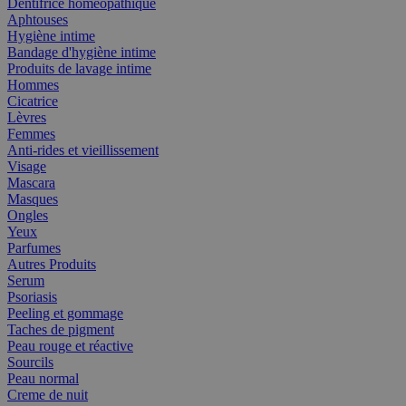
Dentifrice homéopathique
Aphtouses
Hygiène intime
Bandage d'hygiène intime
Produits de lavage intime
Hommes
Cicatrice
Lèvres
Femmes
Anti-rides et vieillissement
Visage
Mascara
Masques
Ongles
Yeux
Parfumes
Autres Produits
Serum
Psoriasis
Peeling et gommage
Taches de pigment
Peau rouge et réactive
Sourcils
Peau normal
Creme de nuit