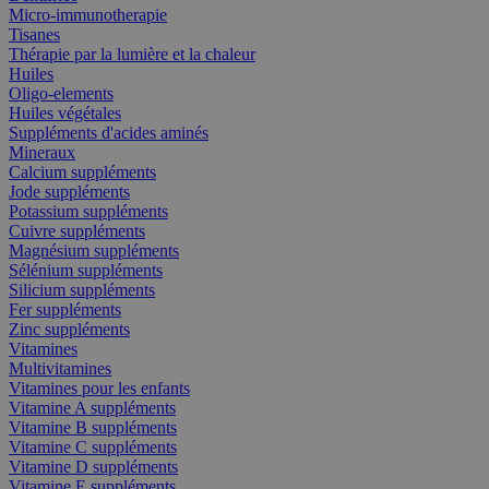
Micro-immunotherapie
Tisanes
Thérapie par la lumière et la chaleur
Huiles
Oligo-elements
Huiles végétales
Suppléments d'acides aminés
Mineraux
Calcium suppléments
Jode suppléments
Potassium suppléments
Cuivre suppléments
Magnésium suppléments
Sélénium suppléments
Silicium suppléments
Fer suppléments
Zinc suppléments
Vitamines
Multivitamines
Vitamines pour les enfants
Vitamine A suppléments
Vitamine B suppléments
Vitamine C suppléments
Vitamine D suppléments
Vitamine E suppléments