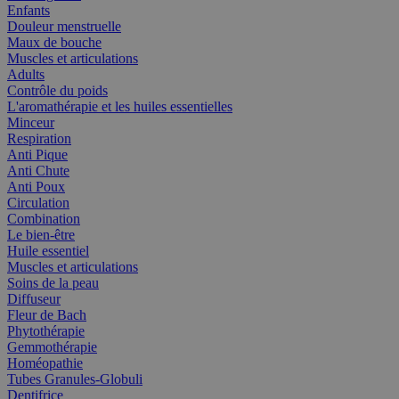
Enfants
Douleur menstruelle
Maux de bouche
Muscles et articulations
Adults
Contrôle du poids
L'aromathérapie et les huiles essentielles
Minceur
Respiration
Anti Pique
Anti Chute
Anti Poux
Circulation
Combination
Le bien-être
Huile essentiel
Muscles et articulations
Soins de la peau
Diffuseur
Fleur de Bach
Phytothérapie
Gemmothérapie
Homéopathie
Tubes Granules-Globuli
Dentifrice