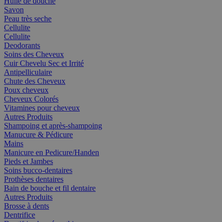
Huile de douche
Savon
Peau très seche
Cellulite
Cellulite
Deodorants
Soins des Cheveux
Cuir Chevelu Sec et Irrité
Antipelliculaire
Chute des Cheveux
Poux cheveux
Cheveux Colorés
Vitamines pour cheveux
Autres Produits
Shampoing et après-shampoing
Manucure & Pédicure
Mains
Manicure en Pedicure/Handen
Pieds et Jambes
Soins bucco-dentaires
Prothèses dentaires
Bain de bouche et fil dentaire
Autres Produits
Brosse à dents
Dentrifice