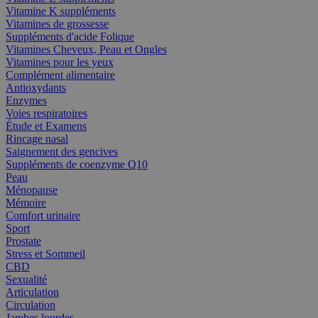
Vitamine K suppléments
Vitamines de grossesse
Suppléments d'acide Folique
Vitamines Cheveux, Peau et Ongles
Vitamines pour les yeux
Complément alimentaire
Antioxydants
Enzymes
Voies respiratoires
Étude et Examens
Rincage nasal
Saignement des gencives
Suppléments de coenzyme Q10
Peau
Ménopause
Mémoire
Comfort urinaire
Sport
Prostate
Stress et Sommeil
CBD
Sexualité
Articulation
Circulation
Jambes lourdes