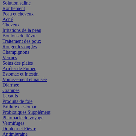
Solution saline
Ronflement
Peau et cheveux
Acné
Cheveux
Irritations de la peau
Boutons de fièvre
Traitement des poux
Ronger les ongles
Champignons
Verrues
Soins des plaies
Arrêter de Fumer
Estomac et Intestin
Vomissement et nausée
Diarrhée
Crampes
Laxatifs
Produits de foie
Brûlure d'estomac
Probiotiques Supplément
Pharmacie de voyage
Vermifuges
Douleur et Fièvre
Antimigraine