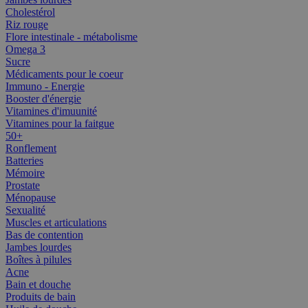
Cholestérol
Riz rouge
Flore intestinale - métabolisme
Omega 3
Sucre
Médicaments pour le coeur
Immuno - Energie
Booster d'énergie
Vitamines d'imuunité
Vitamines pour la faitgue
50+
Ronflement
Batteries
Mémoire
Prostate
Ménopause
Sexualité
Muscles et articulations
Bas de contention
Jambes lourdes
Boîtes à pilules
Acne
Bain et douche
Produits de bain