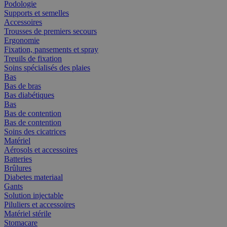
Podologie
Supports et semelles
Accessoires
Trousses de premiers secours
Ergonomie
Fixation, pansements et spray
Treuils de fixation
Soins spécialisés des plaies
Bas
Bas de bras
Bas diabétiques
Bas
Bas de contention
Bas de contention
Soins des cicatrices
Matériel
Aérosols et accessoires
Batteries
Brûlures
Diabetes materiaal
Gants
Solution injectable
Piluliers et accessoires
Matériel stérile
Stomacare