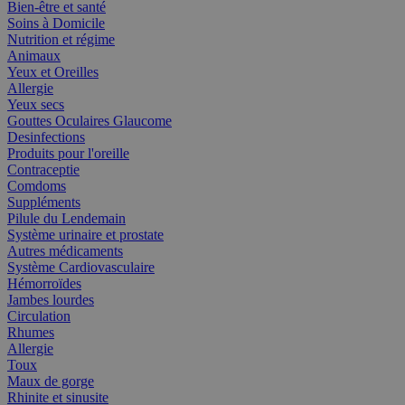
Bien-être et santé
Soins à Domicile
Nutrition et régime
Animaux
Yeux et Oreilles
Allergie
Yeux secs
Gouttes Oculaires Glaucome
Desinfections
Produits pour l'oreille
Contraceptie
Comdoms
Suppléments
Pilule du Lendemain
Système urinaire et prostate
Autres médicaments
Système Cardiovasculaire
Hémorroïdes
Jambes lourdes
Circulation
Rhumes
Allergie
Toux
Maux de gorge
Rhinite et sinusite