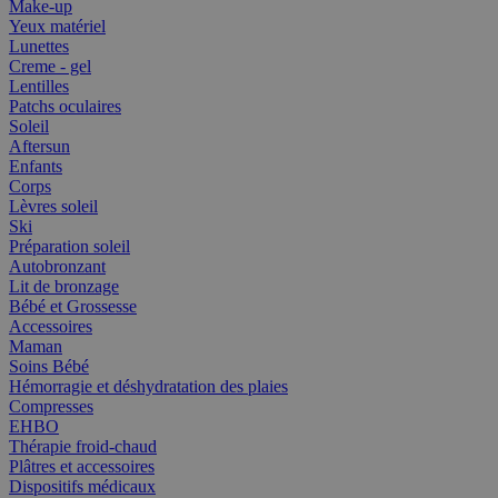
Make-up
Yeux matériel
Lunettes
Creme - gel
Lentilles
Patchs oculaires
Soleil
Aftersun
Enfants
Corps
Lèvres soleil
Ski
Préparation soleil
Autobronzant
Lit de bronzage
Bébé et Grossesse
Accessoires
Maman
Soins Bébé
Hémorragie et déshydratation des plaies
Compresses
EHBO
Thérapie froid-chaud
Plâtres et accessoires
Dispositifs médicaux