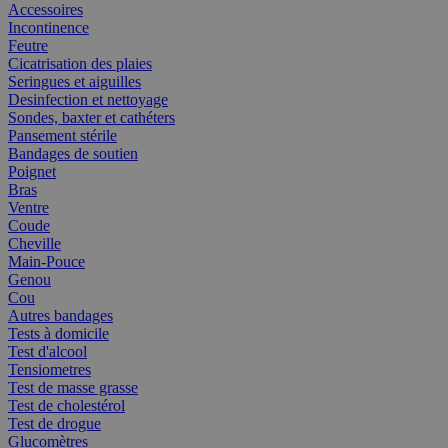
Accessoires
Incontinence
Feutre
Cicatrisation des plaies
Seringues et aiguilles
Desinfection et nettoyage
Sondes, baxter et cathéters
Pansement stérile
Bandages de soutien
Poignet
Bras
Ventre
Coude
Cheville
Main-Pouce
Genou
Cou
Autres bandages
Tests à domicile
Test d'alcool
Tensiometres
Test de masse grasse
Test de cholestérol
Test de drogue
Glucomètres