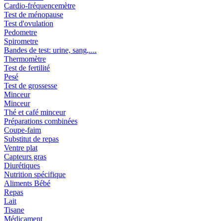
Cardio-fréquencemètre
Test de ménopause
Test d'ovulation
Pedometre
Spirometre
Bandes de test: urine, sang,....
Thermomètre
Test de fertilité
Pesé
Test de grossesse
Minceur
Minceur
Thé et café minceur
Préparations combinées
Coupe-faim
Substitut de repas
Ventre plat
Capteurs gras
Diurétiques
Nutrition spécifique
Aliments Bébé
Repas
Lait
Tisane
Médicament