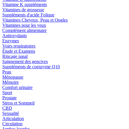
Vitamine K suppléments
Vitamines de grossesse
Suppléments d'acide Folique
Vitamines Cheveux, Peau et Ongles
Vitamines pour les yeux
Complément alimentaire
Antioxydants
Enzymes
Voies respiratoires
Étude et Examens
Rincage nasal
Saignement des gencives
Suppléments de coenzyme Q10
Peau
Ménopause
Mémoire
Comfort urinaire
Sport
Prostate
Stress et Sommeil
CBD
Sexualité
Articulation
Circulation
Jambes lourdes