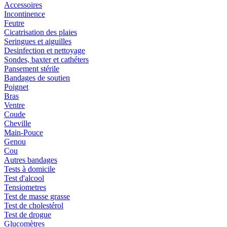
Accessoires
Incontinence
Feutre
Cicatrisation des plaies
Seringues et aiguilles
Desinfection et nettoyage
Sondes, baxter et cathéters
Pansement stérile
Bandages de soutien
Poignet
Bras
Ventre
Coude
Cheville
Main-Pouce
Genou
Cou
Autres bandages
Tests à domicile
Test d'alcool
Tensiometres
Test de masse grasse
Test de cholestérol
Test de drogue
Glucomètres