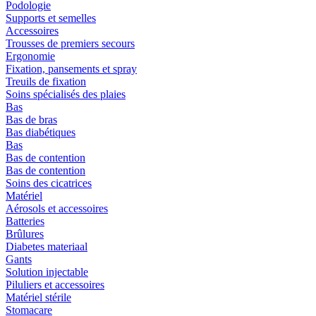
Podologie
Supports et semelles
Accessoires
Trousses de premiers secours
Ergonomie
Fixation, pansements et spray
Treuils de fixation
Soins spécialisés des plaies
Bas
Bas de bras
Bas diabétiques
Bas
Bas de contention
Bas de contention
Soins des cicatrices
Matériel
Aérosols et accessoires
Batteries
Brûlures
Diabetes materiaal
Gants
Solution injectable
Piluliers et accessoires
Matériel stérile
Stomacare