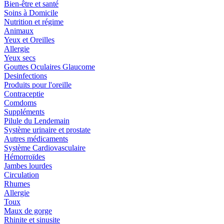
Bien-être et santé
Soins à Domicile
Nutrition et régime
Animaux
Yeux et Oreilles
Allergie
Yeux secs
Gouttes Oculaires Glaucome
Desinfections
Produits pour l'oreille
Contraceptie
Comdoms
Suppléments
Pilule du Lendemain
Système urinaire et prostate
Autres médicaments
Système Cardiovasculaire
Hémorroïdes
Jambes lourdes
Circulation
Rhumes
Allergie
Toux
Maux de gorge
Rhinite et sinusite