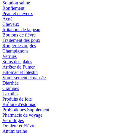
Solution saline
Ronflement
Peau et cheveux
Acné
Cheveux
Irritations de la peau
Boutons de fièvre
Traitement des poux
Ronger les ongles
Champignons
Verrues
Soins des plaies
Arrêter de Fumer
Estomac et Intestin
Vomissement et nausée
Diarrhée
Crampes
Laxatifs
Produits de foie
Brûlure d'estomac
Probiotiques Supplément
Pharmacie de voyage
Vermifuges
Douleur et Fièvre
Antimigraine