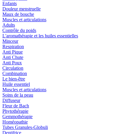
Enfants
Douleur menstruelle
Maux de bouche
Muscles et articulations
Adults
Contrôle du poids
L'aromathérapie et les huiles essentielles
Minceur
Respiration
Anti Pique
Anti Chute
Anti Poux
Circulation
Combination
Le bien-être
Huile essentiel
Muscles et articulations
Soins de la peau
Diffuseur
Fleur de Bach
Phytothérapie
Gemmothérapie
Homéopathie
Tubes Granules-Globuli
Dentifrice