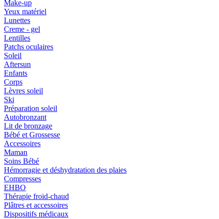
Make-up
Yeux matériel
Lunettes
Creme - gel
Lentilles
Patchs oculaires
Soleil
Aftersun
Enfants
Corps
Lèvres soleil
Ski
Préparation soleil
Autobronzant
Lit de bronzage
Bébé et Grossesse
Accessoires
Maman
Soins Bébé
Hémorragie et déshydratation des plaies
Compresses
EHBO
Thérapie froid-chaud
Plâtres et accessoires
Dispositifs médicaux