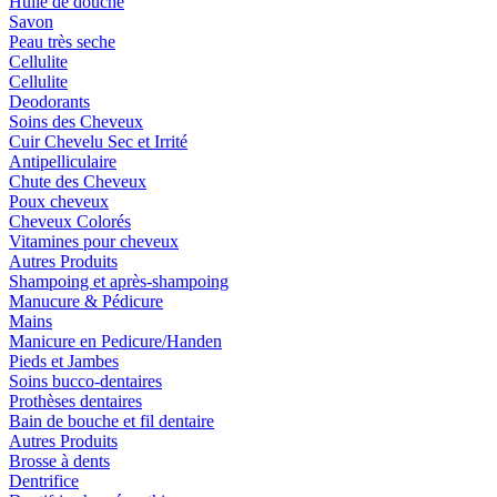
Huile de douche
Savon
Peau très seche
Cellulite
Cellulite
Deodorants
Soins des Cheveux
Cuir Chevelu Sec et Irrité
Antipelliculaire
Chute des Cheveux
Poux cheveux
Cheveux Colorés
Vitamines pour cheveux
Autres Produits
Shampoing et après-shampoing
Manucure & Pédicure
Mains
Manicure en Pedicure/Handen
Pieds et Jambes
Soins bucco-dentaires
Prothèses dentaires
Bain de bouche et fil dentaire
Autres Produits
Brosse à dents
Dentrifice