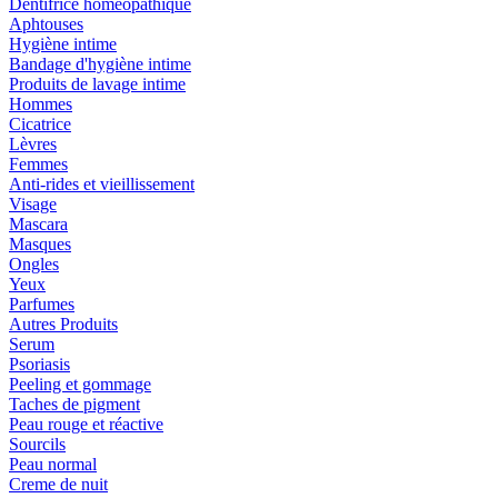
Dentifrice homéopathique
Aphtouses
Hygiène intime
Bandage d'hygiène intime
Produits de lavage intime
Hommes
Cicatrice
Lèvres
Femmes
Anti-rides et vieillissement
Visage
Mascara
Masques
Ongles
Yeux
Parfumes
Autres Produits
Serum
Psoriasis
Peeling et gommage
Taches de pigment
Peau rouge et réactive
Sourcils
Peau normal
Creme de nuit