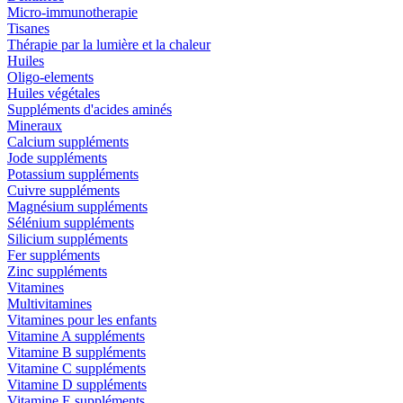
Micro-immunotherapie
Tisanes
Thérapie par la lumière et la chaleur
Huiles
Oligo-elements
Huiles végétales
Suppléments d'acides aminés
Mineraux
Calcium suppléments
Jode suppléments
Potassium suppléments
Cuivre suppléments
Magnésium suppléments
Sélénium suppléments
Silicium suppléments
Fer suppléments
Zinc suppléments
Vitamines
Multivitamines
Vitamines pour les enfants
Vitamine A suppléments
Vitamine B suppléments
Vitamine C suppléments
Vitamine D suppléments
Vitamine E suppléments