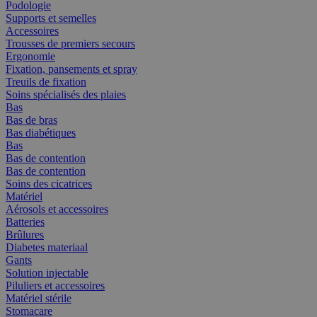
Podologie
Supports et semelles
Accessoires
Trousses de premiers secours
Ergonomie
Fixation, pansements et spray
Treuils de fixation
Soins spécialisés des plaies
Bas
Bas de bras
Bas diabétiques
Bas
Bas de contention
Bas de contention
Soins des cicatrices
Matériel
Aérosols et accessoires
Batteries
Brûlures
Diabetes materiaal
Gants
Solution injectable
Piluliers et accessoires
Matériel stérile
Stomacare