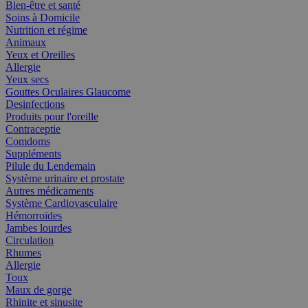
Bien-être et santé
Soins à Domicile
Nutrition et régime
Animaux
Yeux et Oreilles
Allergie
Yeux secs
Gouttes Oculaires Glaucome
Desinfections
Produits pour l'oreille
Contraceptie
Comdoms
Suppléments
Pilule du Lendemain
Système urinaire et prostate
Autres médicaments
Système Cardiovasculaire
Hémorroïdes
Jambes lourdes
Circulation
Rhumes
Allergie
Toux
Maux de gorge
Rhinite et sinusite