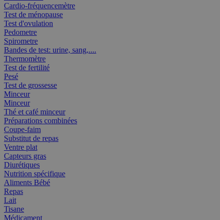
Cardio-fréquencemètre
Test de ménopause
Test d'ovulation
Pedometre
Spirometre
Bandes de test: urine, sang,....
Thermomètre
Test de fertilité
Pesé
Test de grossesse
Minceur
Minceur
Thé et café minceur
Préparations combinées
Coupe-faim
Substitut de repas
Ventre plat
Capteurs gras
Diurétiques
Nutrition spécifique
Aliments Bébé
Repas
Lait
Tisane
Médicament