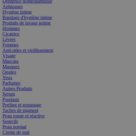
Dentifrice homéopathique
Aphtouses
Hygiène intime
Bandage d'hygiène intime
Produits de lavage intime
Hommes
Cicatrice
Lèvres
Femmes
Anti-rides et vieillissement
Visage
Mascara
Masques
Ongles
Yeux
Parfumes
Autres Produits
Serum
Psoriasis
Peeling et gommage
Taches de pigment
Peau rouge et réactive
Sourcils
Peau normal
Creme de nuit