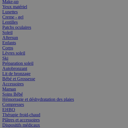
Make-up
Yeux matériel
Lunettes
Creme - gel
Lentilles
Patchs oculaires
Soleil
Aftersun
Enfants
Corps
Lèvres soleil
Ski
Préparation soleil
Autobronzant
Lit de bronzage
Bébé et Grossesse
Accessoires
Maman
Soins Bébé
Hémorragie et déshydratation des plaies
Compresses
EHBO
Thérapie froid-chaud
Plâtres et accessoires
Dispositifs médicaux