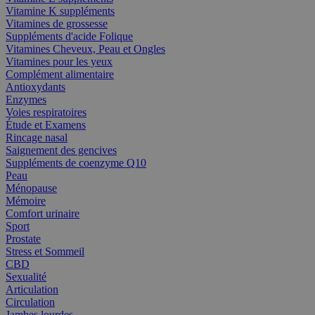
Vitamine K suppléments
Vitamines de grossesse
Suppléments d'acide Folique
Vitamines Cheveux, Peau et Ongles
Vitamines pour les yeux
Complément alimentaire
Antioxydants
Enzymes
Voies respiratoires
Étude et Examens
Rincage nasal
Saignement des gencives
Suppléments de coenzyme Q10
Peau
Ménopause
Mémoire
Comfort urinaire
Sport
Prostate
Stress et Sommeil
CBD
Sexualité
Articulation
Circulation
Jambes lourdes