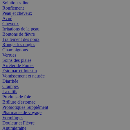
Solution saline
Ronflement
Peau et cheveux
Acné
Cheveux
Irritations de la peau
Boutons de fièvre
Traitement des poux
Ronger les ongles
Champignons
Verrues
Soins des plaies
Arrêter de Fumer
Estomac et Intestin
Vomissement et nausée
Diarrhée
Crampes
Laxatifs
Produits de foie
Brûlure d'estomac
Probiotiques Supplément
Pharmacie de voyage
Vermifuges
Douleur et Fièvre
Antimigraine