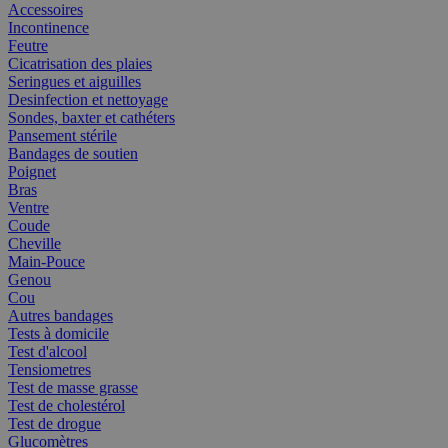
Accessoires
Incontinence
Feutre
Cicatrisation des plaies
Seringues et aiguilles
Desinfection et nettoyage
Sondes, baxter et cathéters
Pansement stérile
Bandages de soutien
Poignet
Bras
Ventre
Coude
Cheville
Main-Pouce
Genou
Cou
Autres bandages
Tests à domicile
Test d'alcool
Tensiometres
Test de masse grasse
Test de cholestérol
Test de drogue
Glucomètres