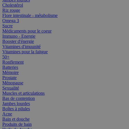
Cholestérol
Riz rouge
Flore intestinale - métabolisme
Omega 3
Sucre
Médicaments pour le coeur
Immuno - Energie
Booster d'énergie
Vitamines d'imuunité
Vitamines pour la faitgue
50+
Ronflement
Batteries
Mémoire
Prostate
Ménopause
Sexualité
Muscles et articulations
Bas de contention
Jambes lourdes
Boîtes à pilules
Acne
Bain et douche
Produits de bain