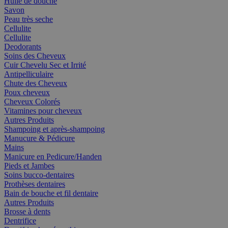
Huile de douche
Savon
Peau très seche
Cellulite
Cellulite
Deodorants
Soins des Cheveux
Cuir Chevelu Sec et Irrité
Antipelliculaire
Chute des Cheveux
Poux cheveux
Cheveux Colorés
Vitamines pour cheveux
Autres Produits
Shampoing et après-shampoing
Manucure & Pédicure
Mains
Manicure en Pedicure/Handen
Pieds et Jambes
Soins bucco-dentaires
Prothèses dentaires
Bain de bouche et fil dentaire
Autres Produits
Brosse à dents
Dentrifice