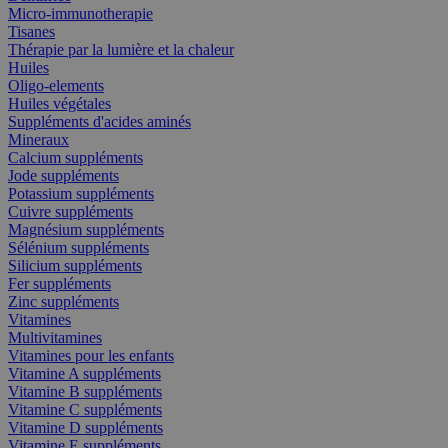
Micro-immunotherapie
Tisanes
Thérapie par la lumière et la chaleur
Huiles
Oligo-elements
Huiles végétales
Suppléments d'acides aminés
Mineraux
Calcium suppléments
Jode suppléments
Potassium suppléments
Cuivre suppléments
Magnésium suppléments
Sélénium suppléments
Silicium suppléments
Fer suppléments
Zinc suppléments
Vitamines
Multivitamines
Vitamines pour les enfants
Vitamine A suppléments
Vitamine B suppléments
Vitamine C suppléments
Vitamine D suppléments
Vitamine E suppléments