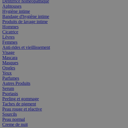
Dentifrice homéopathique
Aphtouses
Hygiène intime
Bandage d'hygiène intime
Produits de lavage intime
Hommes
Cicatrice
Lèvres
Femmes
Anti-rides et vieillissement
Visage
Mascara
Masques
Ongles
Yeux
Parfumes
Autres Produits
Serum
Psoriasis
Peeling et gommage
Taches de pigment
Peau rouge et réactive
Sourcils
Peau normal
Creme de nuit