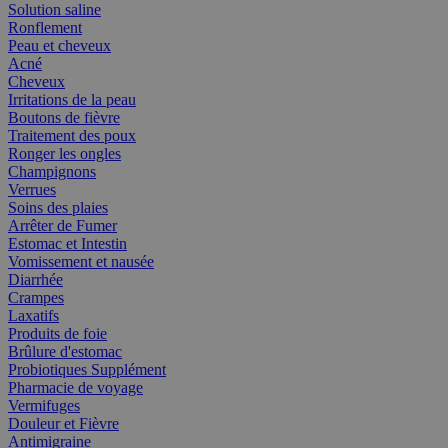
Solution saline
Ronflement
Peau et cheveux
Acné
Cheveux
Irritations de la peau
Boutons de fièvre
Traitement des poux
Ronger les ongles
Champignons
Verrues
Soins des plaies
Arrêter de Fumer
Estomac et Intestin
Vomissement et nausée
Diarrhée
Crampes
Laxatifs
Produits de foie
Brûlure d'estomac
Probiotiques Supplément
Pharmacie de voyage
Vermifuges
Douleur et Fièvre
Antimigraine