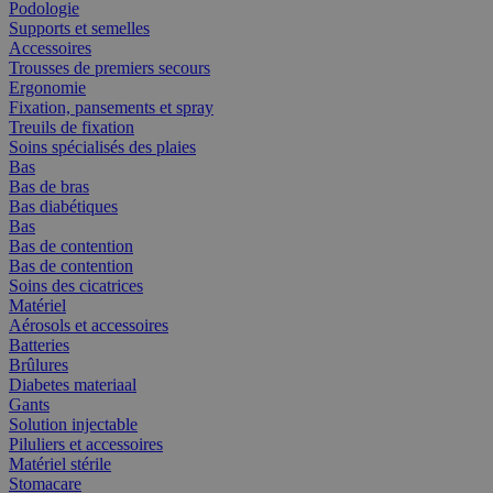
Podologie
Supports et semelles
Accessoires
Trousses de premiers secours
Ergonomie
Fixation, pansements et spray
Treuils de fixation
Soins spécialisés des plaies
Bas
Bas de bras
Bas diabétiques
Bas
Bas de contention
Bas de contention
Soins des cicatrices
Matériel
Aérosols et accessoires
Batteries
Brûlures
Diabetes materiaal
Gants
Solution injectable
Piluliers et accessoires
Matériel stérile
Stomacare