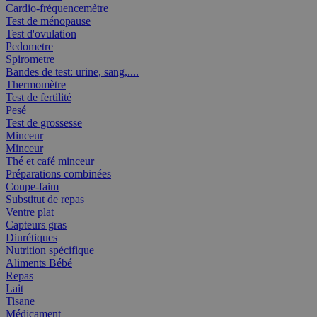
Cardio-fréquencemètre
Test de ménopause
Test d'ovulation
Pedometre
Spirometre
Bandes de test: urine, sang,....
Thermomètre
Test de fertilité
Pesé
Test de grossesse
Minceur
Minceur
Thé et café minceur
Préparations combinées
Coupe-faim
Substitut de repas
Ventre plat
Capteurs gras
Diurétiques
Nutrition spécifique
Aliments Bébé
Repas
Lait
Tisane
Médicament