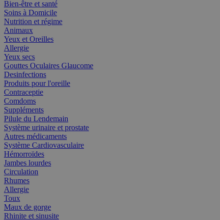
Bien-être et santé
Soins à Domicile
Nutrition et régime
Animaux
Yeux et Oreilles
Allergie
Yeux secs
Gouttes Oculaires Glaucome
Desinfections
Produits pour l'oreille
Contraceptie
Comdoms
Suppléments
Pilule du Lendemain
Système urinaire et prostate
Autres médicaments
Système Cardiovasculaire
Hémorroïdes
Jambes lourdes
Circulation
Rhumes
Allergie
Toux
Maux de gorge
Rhinite et sinusite