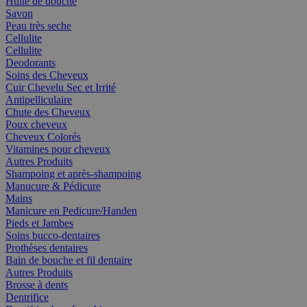
Huile de douche
Savon
Peau très seche
Cellulite
Cellulite
Deodorants
Soins des Cheveux
Cuir Chevelu Sec et Irrité
Antipelliculaire
Chute des Cheveux
Poux cheveux
Cheveux Colorés
Vitamines pour cheveux
Autres Produits
Shampoing et après-shampoing
Manucure & Pédicure
Mains
Manicure en Pedicure/Handen
Pieds et Jambes
Soins bucco-dentaires
Prothèses dentaires
Bain de bouche et fil dentaire
Autres Produits
Brosse à dents
Dentrifice