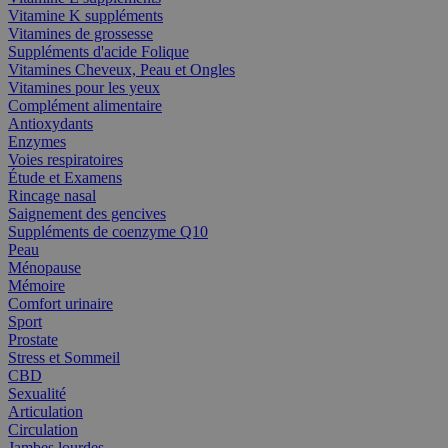
Vitamine K suppléments
Vitamines de grossesse
Suppléments d'acide Folique
Vitamines Cheveux, Peau et Ongles
Vitamines pour les yeux
Complément alimentaire
Antioxydants
Enzymes
Voies respiratoires
Étude et Examens
Rincage nasal
Saignement des gencives
Suppléments de coenzyme Q10
Peau
Ménopause
Mémoire
Comfort urinaire
Sport
Prostate
Stress et Sommeil
CBD
Sexualité
Articulation
Circulation
Jambes lourdes