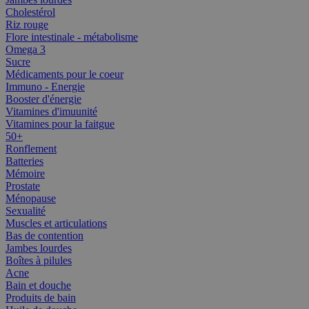
Cholestérol
Riz rouge
Flore intestinale - métabolisme
Omega 3
Sucre
Médicaments pour le coeur
Immuno - Energie
Booster d'énergie
Vitamines d'imuunité
Vitamines pour la faitgue
50+
Ronflement
Batteries
Mémoire
Prostate
Ménopause
Sexualité
Muscles et articulations
Bas de contention
Jambes lourdes
Boîtes à pilules
Acne
Bain et douche
Produits de bain