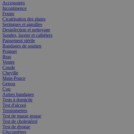
Accessoires
Incontinence
Feutre
Cicatrisation des plaies
Seringues et aiguilles
Desinfection et nettoyage
Sondes, baxter et cathéters
Pansement stérile
Bandages de soutien
Poignet
Bras
Ventre
Coude
Cheville
Main-Pouce
Genou
Cou
Autres bandages
Tests à domicile
Test d'alcool
Tensiometres
Test de masse grasse
Test de cholestérol
Test de drogue
Glucomètres