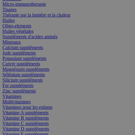
Micro-immunotherapie
Tisanes
Thérapie par la lumière et la chaleur
Huiles
Oligo-elements
Huiles végétales
Suppléments d'acides aminés
Mineraux
Calcium suppléments
Jode suppléments
Potassium suppléments
Cuivre suppléments
Magnésium suppléments
Sélénium suppléments
Silicium suppléments
Fer suppléments
Zinc suppléments
Vitamines
Multivitamines
Vitamines pour les enfants
Vitamine A suppléments
Vitamine B suppléments
Vitamine C suppléments
Vitamine D suppléments
Vitamine E suppléments