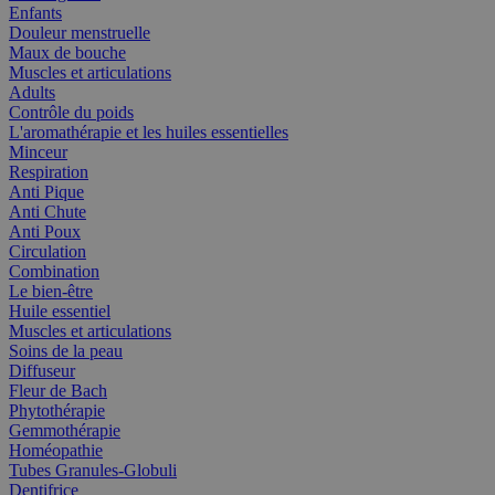
Enfants
Douleur menstruelle
Maux de bouche
Muscles et articulations
Adults
Contrôle du poids
L'aromathérapie et les huiles essentielles
Minceur
Respiration
Anti Pique
Anti Chute
Anti Poux
Circulation
Combination
Le bien-être
Huile essentiel
Muscles et articulations
Soins de la peau
Diffuseur
Fleur de Bach
Phytothérapie
Gemmothérapie
Homéopathie
Tubes Granules-Globuli
Dentifrice