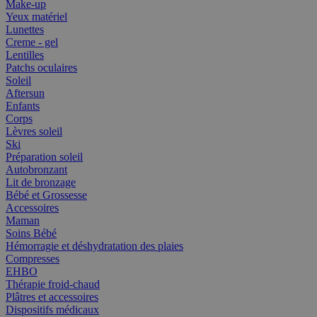
Make-up
Yeux matériel
Lunettes
Creme - gel
Lentilles
Patchs oculaires
Soleil
Aftersun
Enfants
Corps
Lèvres soleil
Ski
Préparation soleil
Autobronzant
Lit de bronzage
Bébé et Grossesse
Accessoires
Maman
Soins Bébé
Hémorragie et déshydratation des plaies
Compresses
EHBO
Thérapie froid-chaud
Plâtres et accessoires
Dispositifs médicaux