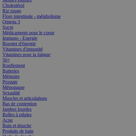
Cholestérol
Riz rouge
Flore intestinale - métabolisme
Omega 3
Sucre
Médicaments pour le coeur
Immuno - Energie
Booster d'énergie
Vitamines d'imuunité
Vitamines pour la faitgue
50+
Ronflement
Batteries
Mémoire
Prostate
Ménopause
Sexualité
Muscles et articulations
Bas de contention
Jambes lourdes
Boîtes à pilules
Acne
Bain et douche
Produits de bain