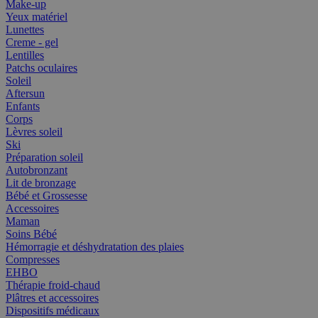
Make-up
Yeux matériel
Lunettes
Creme - gel
Lentilles
Patchs oculaires
Soleil
Aftersun
Enfants
Corps
Lèvres soleil
Ski
Préparation soleil
Autobronzant
Lit de bronzage
Bébé et Grossesse
Accessoires
Maman
Soins Bébé
Hémorragie et déshydratation des plaies
Compresses
EHBO
Thérapie froid-chaud
Plâtres et accessoires
Dispositifs médicaux