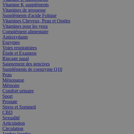
Vitamine K suppléments
Vitamines de grossesse
Suppléments d'acide Folique
Vitamines Cheveux, Peau et Ongles
Vitamines pour les yeux
Complément alimentaire
Antioxydants
Enzymes
Voies respiratoires
Étude et Examens
Rincage nasal
Saignement des gencives
Suppléments de coenzyme Q10
Peau
Ménopause
Mémoire
Comfort urinaire
Sport
Prostate
Stress et Sommeil
CBD
Sexualité
Articulation
Circulation
Jambes lourdes