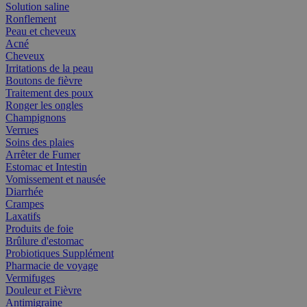
Solution saline
Ronflement
Peau et cheveux
Acné
Cheveux
Irritations de la peau
Boutons de fièvre
Traitement des poux
Ronger les ongles
Champignons
Verrues
Soins des plaies
Arrêter de Fumer
Estomac et Intestin
Vomissement et nausée
Diarrhée
Crampes
Laxatifs
Produits de foie
Brûlure d'estomac
Probiotiques Supplément
Pharmacie de voyage
Vermifuges
Douleur et Fièvre
Antimigraine