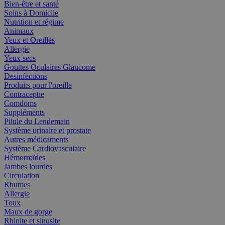
Bien-être et santé
Soins à Domicile
Nutrition et régime
Animaux
Yeux et Oreilles
Allergie
Yeux secs
Gouttes Oculaires Glaucome
Desinfections
Produits pour l'oreille
Contraceptie
Comdoms
Suppléments
Pilule du Lendemain
Système urinaire et prostate
Autres médicaments
Système Cardiovasculaire
Hémorroïdes
Jambes lourdes
Circulation
Rhumes
Allergie
Toux
Maux de gorge
Rhinite et sinusite