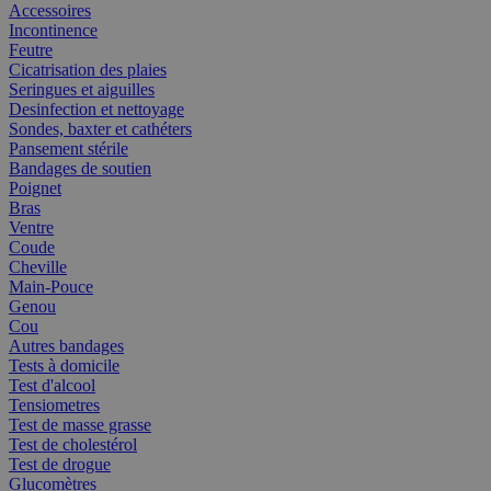
Accessoires
Incontinence
Feutre
Cicatrisation des plaies
Seringues et aiguilles
Desinfection et nettoyage
Sondes, baxter et cathéters
Pansement stérile
Bandages de soutien
Poignet
Bras
Ventre
Coude
Cheville
Main-Pouce
Genou
Cou
Autres bandages
Tests à domicile
Test d'alcool
Tensiometres
Test de masse grasse
Test de cholestérol
Test de drogue
Glucomètres