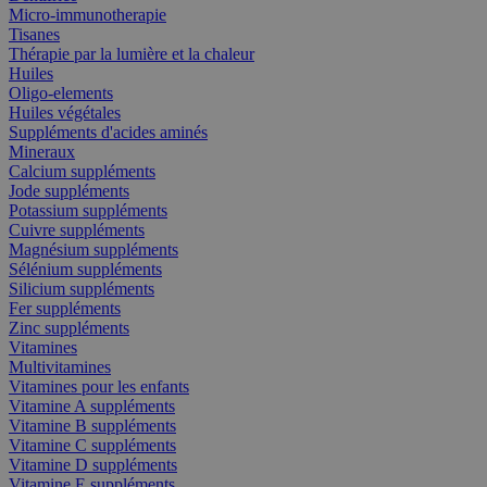
Micro-immunotherapie
Tisanes
Thérapie par la lumière et la chaleur
Huiles
Oligo-elements
Huiles végétales
Suppléments d'acides aminés
Mineraux
Calcium suppléments
Jode suppléments
Potassium suppléments
Cuivre suppléments
Magnésium suppléments
Sélénium suppléments
Silicium suppléments
Fer suppléments
Zinc suppléments
Vitamines
Multivitamines
Vitamines pour les enfants
Vitamine A suppléments
Vitamine B suppléments
Vitamine C suppléments
Vitamine D suppléments
Vitamine E suppléments