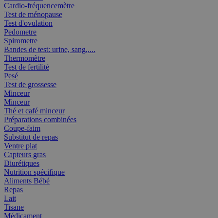
Cardio-fréquencemètre
Test de ménopause
Test d'ovulation
Pedometre
Spirometre
Bandes de test: urine, sang,....
Thermomètre
Test de fertilité
Pesé
Test de grossesse
Minceur
Minceur
Thé et café minceur
Préparations combinées
Coupe-faim
Substitut de repas
Ventre plat
Capteurs gras
Diurétiques
Nutrition spécifique
Aliments Bébé
Repas
Lait
Tisane
Médicament