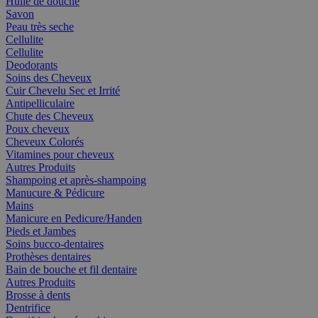
Huile de douche
Savon
Peau très seche
Cellulite
Cellulite
Deodorants
Soins des Cheveux
Cuir Chevelu Sec et Irrité
Antipelliculaire
Chute des Cheveux
Poux cheveux
Cheveux Colorés
Vitamines pour cheveux
Autres Produits
Shampoing et après-shampoing
Manucure & Pédicure
Mains
Manicure en Pedicure/Handen
Pieds et Jambes
Soins bucco-dentaires
Prothèses dentaires
Bain de bouche et fil dentaire
Autres Produits
Brosse à dents
Dentrifice