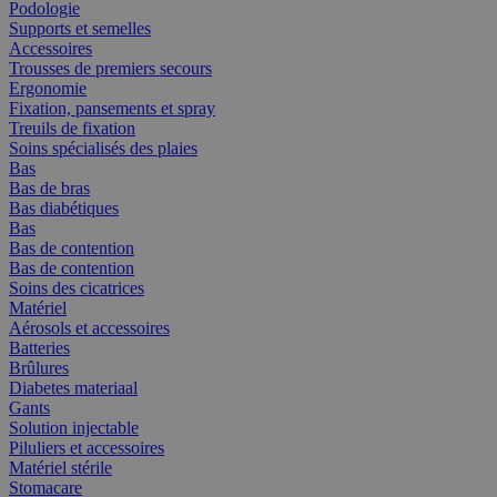
Podologie
Supports et semelles
Accessoires
Trousses de premiers secours
Ergonomie
Fixation, pansements et spray
Treuils de fixation
Soins spécialisés des plaies
Bas
Bas de bras
Bas diabétiques
Bas
Bas de contention
Bas de contention
Soins des cicatrices
Matériel
Aérosols et accessoires
Batteries
Brûlures
Diabetes materiaal
Gants
Solution injectable
Piluliers et accessoires
Matériel stérile
Stomacare