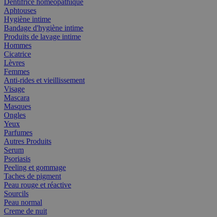
Dentifrice homéopathique
Aphtouses
Hygiène intime
Bandage d'hygiène intime
Produits de lavage intime
Hommes
Cicatrice
Lèvres
Femmes
Anti-rides et vieillissement
Visage
Mascara
Masques
Ongles
Yeux
Parfumes
Autres Produits
Serum
Psoriasis
Peeling et gommage
Taches de pigment
Peau rouge et réactive
Sourcils
Peau normal
Creme de nuit