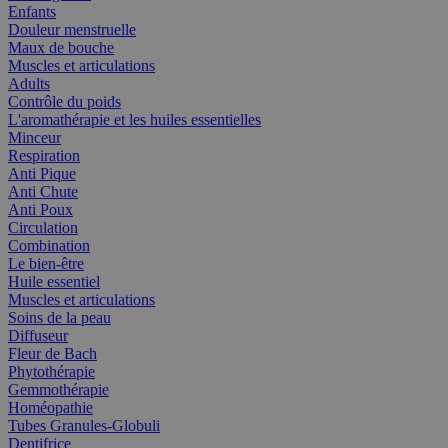
Enfants
Douleur menstruelle
Maux de bouche
Muscles et articulations
Adults
Contrôle du poids
L'aromathérapie et les huiles essentielles
Minceur
Respiration
Anti Pique
Anti Chute
Anti Poux
Circulation
Combination
Le bien-être
Huile essentiel
Muscles et articulations
Soins de la peau
Diffuseur
Fleur de Bach
Phytothérapie
Gemmothérapie
Homéopathie
Tubes Granules-Globuli
Dentifrice