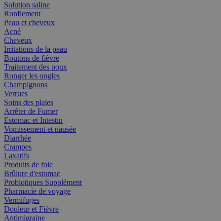
Solution saline
Ronflement
Peau et cheveux
Acné
Cheveux
Irritations de la peau
Boutons de fièvre
Traitement des poux
Ronger les ongles
Champignons
Verrues
Soins des plaies
Arrêter de Fumer
Estomac et Intestin
Vomissement et nausée
Diarrhée
Crampes
Laxatifs
Produits de foie
Brûlure d'estomac
Probiotiques Supplément
Pharmacie de voyage
Vermifuges
Douleur et Fièvre
Antimigraine