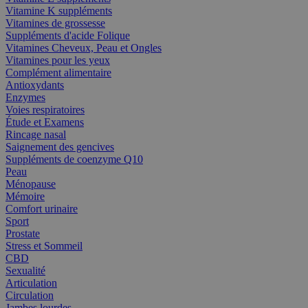
Vitamine K suppléments
Vitamines de grossesse
Suppléments d'acide Folique
Vitamines Cheveux, Peau et Ongles
Vitamines pour les yeux
Complément alimentaire
Antioxydants
Enzymes
Voies respiratoires
Étude et Examens
Rincage nasal
Saignement des gencives
Suppléments de coenzyme Q10
Peau
Ménopause
Mémoire
Comfort urinaire
Sport
Prostate
Stress et Sommeil
CBD
Sexualité
Articulation
Circulation
Jambes lourdes