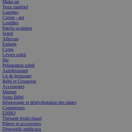
Make-up
Yeux matériel
Lunettes
Creme - gel
Lentilles
Patchs oculaires
Soleil
Aftersun
Enfants
Corps
Lèvres soleil
Ski
Préparation soleil
Autobronzant
Lit de bronzage
Bébé et Grossesse
Accessoires
Maman
Soins Bébé
Hémorragie et déshydratation des plaies
Compresses
EHBO
Thérapie froid-chaud
Plâtres et accessoires
Dispositifs médicaux