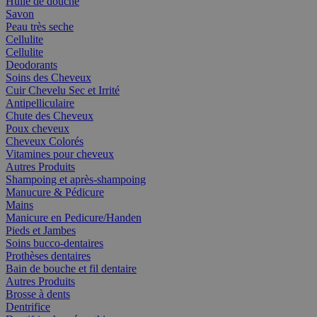
Huile de douche
Savon
Peau très seche
Cellulite
Cellulite
Deodorants
Soins des Cheveux
Cuir Chevelu Sec et Irrité
Antipelliculaire
Chute des Cheveux
Poux cheveux
Cheveux Colorés
Vitamines pour cheveux
Autres Produits
Shampoing et après-shampoing
Manucure & Pédicure
Mains
Manicure en Pedicure/Handen
Pieds et Jambes
Soins bucco-dentaires
Prothèses dentaires
Bain de bouche et fil dentaire
Autres Produits
Brosse à dents
Dentrifice