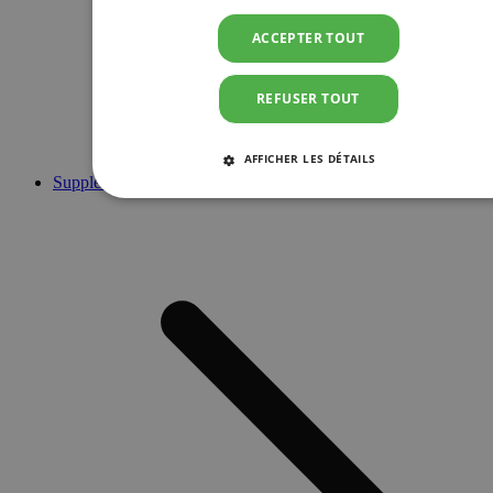
ACCEPTER TOUT
REFUSER TOUT
AFFICHER LES DÉTAILS
Suppléments
STRICTEMENT NÉCESSAIRES
PERFORMANCE
CIBLAGE
FONCTIONNALITÉ
Strictement nécessaires
Performance
Ciblage
Fonctionnalité
Les cookies strictement nécessaires habilitent des