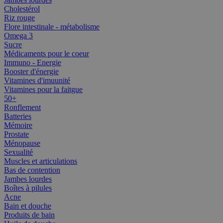
Cholestérol
Riz rouge
Flore intestinale - métabolisme
Omega 3
Sucre
Médicaments pour le coeur
Immuno - Energie
Booster d'énergie
Vitamines d'imuunité
Vitamines pour la faitgue
50+
Ronflement
Batteries
Mémoire
Prostate
Ménopause
Sexualité
Muscles et articulations
Bas de contention
Jambes lourdes
Boîtes à pilules
Acne
Bain et douche
Produits de bain