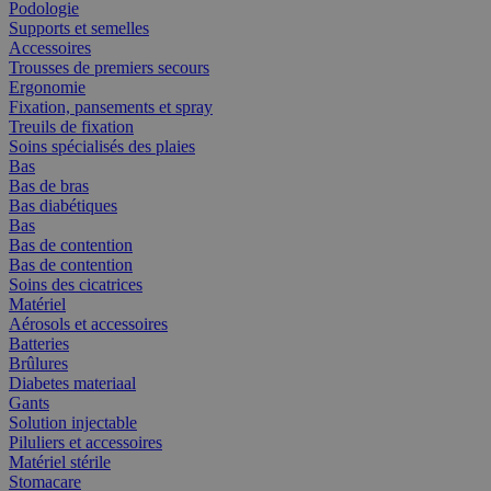
Podologie
Supports et semelles
Accessoires
Trousses de premiers secours
Ergonomie
Fixation, pansements et spray
Treuils de fixation
Soins spécialisés des plaies
Bas
Bas de bras
Bas diabétiques
Bas
Bas de contention
Bas de contention
Soins des cicatrices
Matériel
Aérosols et accessoires
Batteries
Brûlures
Diabetes materiaal
Gants
Solution injectable
Piluliers et accessoires
Matériel stérile
Stomacare