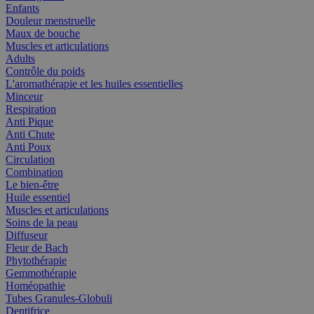
Enfants
Douleur menstruelle
Maux de bouche
Muscles et articulations
Adults
Contrôle du poids
L'aromathérapie et les huiles essentielles
Minceur
Respiration
Anti Pique
Anti Chute
Anti Poux
Circulation
Combination
Le bien-être
Huile essentiel
Muscles et articulations
Soins de la peau
Diffuseur
Fleur de Bach
Phytothérapie
Gemmothérapie
Homéopathie
Tubes Granules-Globuli
Dentifrice