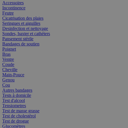
Accessoires
Incontinence
Feutre
Cicatrisation des plaies
Seringues et aiguilles
Desinfection et nettoyage
Sondes, baxter et cathéters
Pansement stérile
Bandages de soutien
Poignet
Bras
Ventre
Coude
Cheville
Main-Pouce
Genou
Cou
Autres bandages
Tests à domicile
Test d'alcool
Tensiometres
Test de masse grasse
Test de cholestérol
Test de drogue
Glucomètres