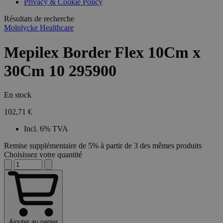
Privacy & Cookie Policy
combineren to
veel versc
gebruikerssess
Microsoft
analytische
Résultats de recherche
waardoor 
doeleinden.
kunnen w
Molnlycke Healthcare
gevolgd.
Mepilex Border Flex 10Cm x
30Cm 10 295900
En stock
102,71 €
Incl. 6% TVA
Remise supplémentaire de 5% à partir de 3 des mêmes produits
Choisissez votre quantité
Ajouter au panier