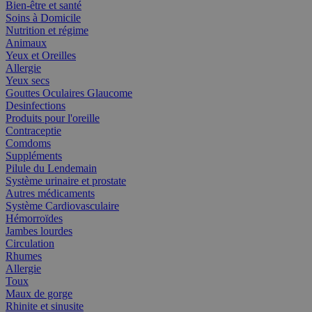
Bien-être et santé
Soins à Domicile
Nutrition et régime
Animaux
Yeux et Oreilles
Allergie
Yeux secs
Gouttes Oculaires Glaucome
Desinfections
Produits pour l'oreille
Contraceptie
Comdoms
Suppléments
Pilule du Lendemain
Système urinaire et prostate
Autres médicaments
Système Cardiovasculaire
Hémorroïdes
Jambes lourdes
Circulation
Rhumes
Allergie
Toux
Maux de gorge
Rhinite et sinusite