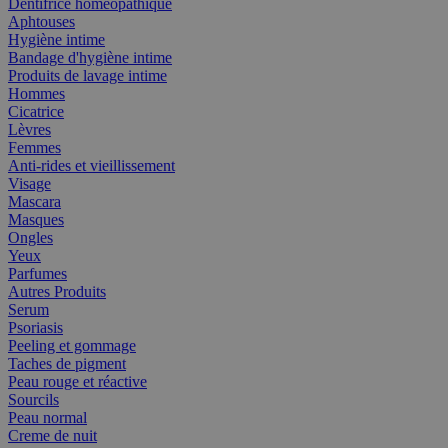
Dentifrice homéopathique
Aphtouses
Hygiène intime
Bandage d'hygiène intime
Produits de lavage intime
Hommes
Cicatrice
Lèvres
Femmes
Anti-rides et vieillissement
Visage
Mascara
Masques
Ongles
Yeux
Parfumes
Autres Produits
Serum
Psoriasis
Peeling et gommage
Taches de pigment
Peau rouge et réactive
Sourcils
Peau normal
Creme de nuit