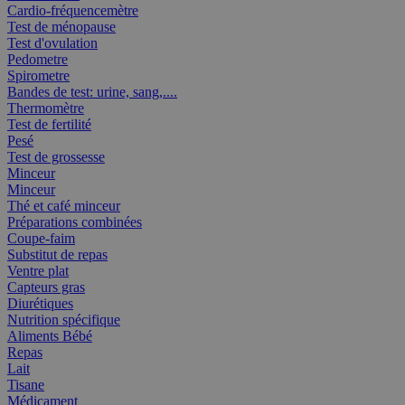
Cardio-fréquencemètre
Test de ménopause
Test d'ovulation
Pedometre
Spirometre
Bandes de test: urine, sang,....
Thermomètre
Test de fertilité
Pesé
Test de grossesse
Minceur
Minceur
Thé et café minceur
Préparations combinées
Coupe-faim
Substitut de repas
Ventre plat
Capteurs gras
Diurétiques
Nutrition spécifique
Aliments Bébé
Repas
Lait
Tisane
Médicament