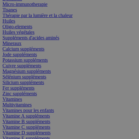
Micro-immunotherapie
Tisanes
Thérapie par la lumière et la chaleur
Huiles
Oligo-elements
Huiles végétales
Suppléments d'acides aminés
Mineraux
Calcium suppléments
Jode suppléments
Potassium suppléments
Cuivre suppléments
Magnésium suppléments
Sélénium suppléments
Silicium suppléments
Fer suppléments
Zinc suppléments
Vitamines
Multivitamines
Vitamines pour les enfants
Vitamine A suppléments
Vitamine B suppléments
Vitamine C suppléments
Vitamine D suppléments
Vitamine E suppléments