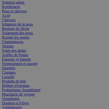
Solution saline
Ronflement
Peau et cheveux
Acné
Cheveux
Irritations de la peau
Boutons de fièvre
Traitement des poux
Ronger les ongles
Champignons
Verrues
Soins des plaies
Arrêter de Fumer
Estomac et Intestin
Vomissement et nausée
Diarrhée
Crampes
Laxatifs
Produits de foie
Brûlure d'estomac
Probiotiques Supplément
Pharmacie de voyage
Vermifuges
Douleur et Fièvre
Antimigraine