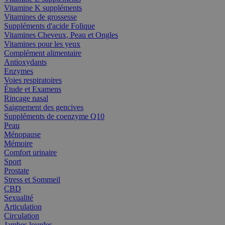
Vitamine K suppléments
Vitamines de grossesse
Suppléments d'acide Folique
Vitamines Cheveux, Peau et Ongles
Vitamines pour les yeux
Complément alimentaire
Antioxydants
Enzymes
Voies respiratoires
Étude et Examens
Rincage nasal
Saignement des gencives
Suppléments de coenzyme Q10
Peau
Ménopause
Mémoire
Comfort urinaire
Sport
Prostate
Stress et Sommeil
CBD
Sexualité
Articulation
Circulation
Jambes lourdes