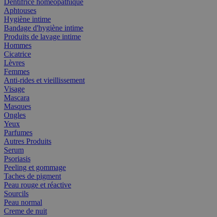
Dentifrice homéopathique
Aphtouses
Hygiène intime
Bandage d'hygiène intime
Produits de lavage intime
Hommes
Cicatrice
Lèvres
Femmes
Anti-rides et vieillissement
Visage
Mascara
Masques
Ongles
Yeux
Parfumes
Autres Produits
Serum
Psoriasis
Peeling et gommage
Taches de pigment
Peau rouge et réactive
Sourcils
Peau normal
Creme de nuit