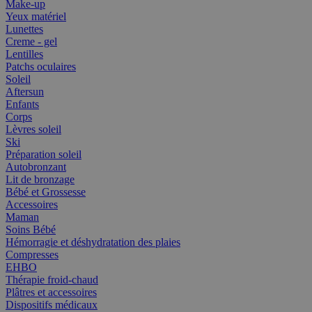
Make-up
Yeux matériel
Lunettes
Creme - gel
Lentilles
Patchs oculaires
Soleil
Aftersun
Enfants
Corps
Lèvres soleil
Ski
Préparation soleil
Autobronzant
Lit de bronzage
Bébé et Grossesse
Accessoires
Maman
Soins Bébé
Hémorragie et déshydratation des plaies
Compresses
EHBO
Thérapie froid-chaud
Plâtres et accessoires
Dispositifs médicaux