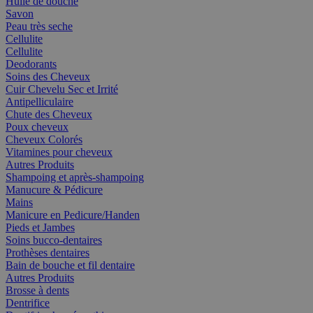
Huile de douche
Savon
Peau très seche
Cellulite
Cellulite
Deodorants
Soins des Cheveux
Cuir Chevelu Sec et Irrité
Antipelliculaire
Chute des Cheveux
Poux cheveux
Cheveux Colorés
Vitamines pour cheveux
Autres Produits
Shampoing et après-shampoing
Manucure & Pédicure
Mains
Manicure en Pedicure/Handen
Pieds et Jambes
Soins bucco-dentaires
Prothèses dentaires
Bain de bouche et fil dentaire
Autres Produits
Brosse à dents
Dentrifice