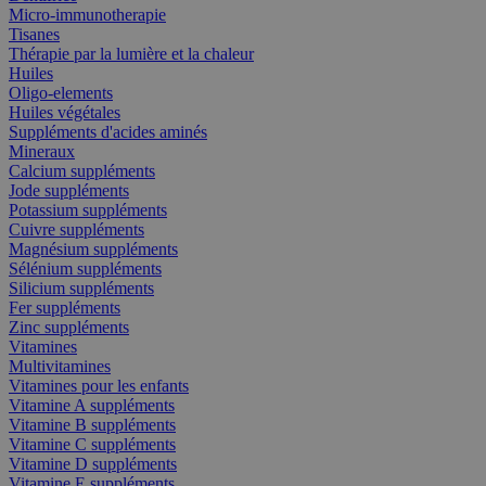
Micro-immunotherapie
Tisanes
Thérapie par la lumière et la chaleur
Huiles
Oligo-elements
Huiles végétales
Suppléments d'acides aminés
Mineraux
Calcium suppléments
Jode suppléments
Potassium suppléments
Cuivre suppléments
Magnésium suppléments
Sélénium suppléments
Silicium suppléments
Fer suppléments
Zinc suppléments
Vitamines
Multivitamines
Vitamines pour les enfants
Vitamine A suppléments
Vitamine B suppléments
Vitamine C suppléments
Vitamine D suppléments
Vitamine E suppléments