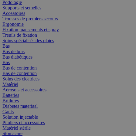
Podologie
Supports et semelles
Accessoires
Trousses de premiers secours
Ergonomie
Fixation, pansements et spray
Treuils de fixation
Soins spécialisés des plaies
Bas
Bas de bras
Bas diabétiques
Bas
Bas de contention
Bas de contention
Soins des cicatrices
Matériel
Aérosols et accessoires
Batteries
Brûlures
Diabetes materiaal
Gants
Solution injectable
Piluliers et accessoires
Matériel stérile
Stomacare