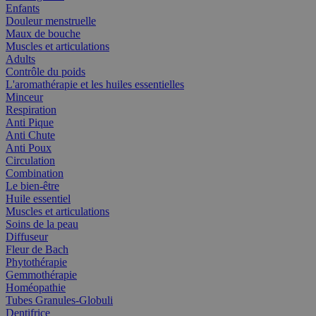
Enfants
Douleur menstruelle
Maux de bouche
Muscles et articulations
Adults
Contrôle du poids
L'aromathérapie et les huiles essentielles
Minceur
Respiration
Anti Pique
Anti Chute
Anti Poux
Circulation
Combination
Le bien-être
Huile essentiel
Muscles et articulations
Soins de la peau
Diffuseur
Fleur de Bach
Phytothérapie
Gemmothérapie
Homéopathie
Tubes Granules-Globuli
Dentifrice