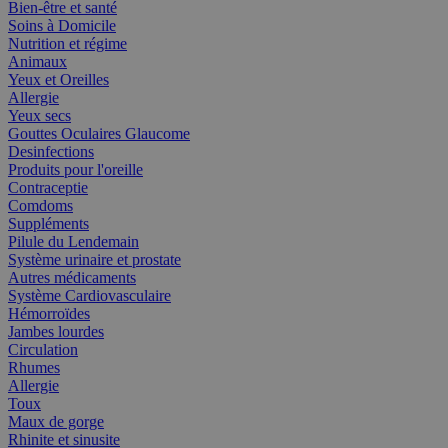
Bien-être et santé
Soins à Domicile
Nutrition et régime
Animaux
Yeux et Oreilles
Allergie
Yeux secs
Gouttes Oculaires Glaucome
Desinfections
Produits pour l'oreille
Contraceptie
Comdoms
Suppléments
Pilule du Lendemain
Système urinaire et prostate
Autres médicaments
Système Cardiovasculaire
Hémorroïdes
Jambes lourdes
Circulation
Rhumes
Allergie
Toux
Maux de gorge
Rhinite et sinusite