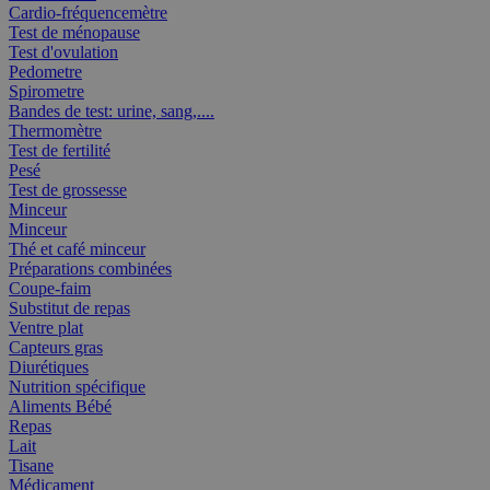
Cardio-fréquencemètre
Test de ménopause
Test d'ovulation
Pedometre
Spirometre
Bandes de test: urine, sang,....
Thermomètre
Test de fertilité
Pesé
Test de grossesse
Minceur
Minceur
Thé et café minceur
Préparations combinées
Coupe-faim
Substitut de repas
Ventre plat
Capteurs gras
Diurétiques
Nutrition spécifique
Aliments Bébé
Repas
Lait
Tisane
Médicament