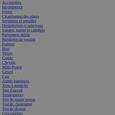
Accessoires
Incontinence
Feutre
Cicatrisation des plaies
Seringues et aiguilles
Desinfection et nettoyage
Sondes, baxter et cathéters
Pansement stérile
Bandages de soutien
Poignet
Bras
Ventre
Coude
Cheville
Main-Pouce
Genou
Cou
Autres bandages
Tests à domicile
Test d'alcool
Tensiometres
Test de masse grasse
Test de cholestérol
Test de drogue
Glucomètres