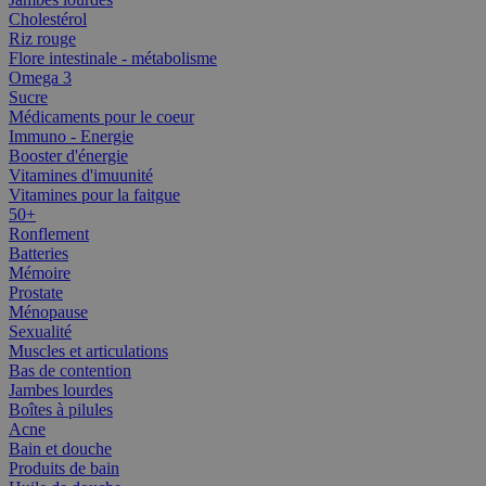
Cholestérol
Riz rouge
Flore intestinale - métabolisme
Omega 3
Sucre
Médicaments pour le coeur
Immuno - Energie
Booster d'énergie
Vitamines d'imuunité
Vitamines pour la faitgue
50+
Ronflement
Batteries
Mémoire
Prostate
Ménopause
Sexualité
Muscles et articulations
Bas de contention
Jambes lourdes
Boîtes à pilules
Acne
Bain et douche
Produits de bain