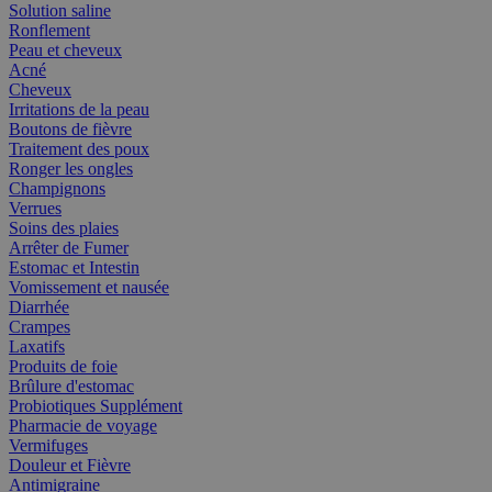
Solution saline
Ronflement
Peau et cheveux
Acné
Cheveux
Irritations de la peau
Boutons de fièvre
Traitement des poux
Ronger les ongles
Champignons
Verrues
Soins des plaies
Arrêter de Fumer
Estomac et Intestin
Vomissement et nausée
Diarrhée
Crampes
Laxatifs
Produits de foie
Brûlure d'estomac
Probiotiques Supplément
Pharmacie de voyage
Vermifuges
Douleur et Fièvre
Antimigraine