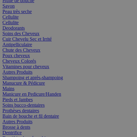
Huile de douche
Savon
Peau très seche
Cellulite
Cellulite
Deodorants
Soins des Cheveux
Cuir Chevelu Sec et Irrité
Antipelliculaire
Chute des Cheveux
Poux cheveux
Cheveux Colorés
Vitamines pour cheveux
Autres Produits
Shampoing et après-shampoing
Manucure & Pédicure
Mains
Manicure en Pedicure/Handen
Pieds et Jambes
Soins bucco-dentaires
Prothèses dentaires
Bain de bouche et fil dentaire
Autres Produits
Brosse à dents
Dentrifice