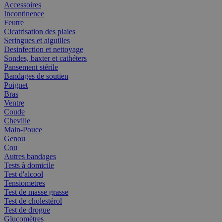
Accessoires
Incontinence
Feutre
Cicatrisation des plaies
Seringues et aiguilles
Desinfection et nettoyage
Sondes, baxter et cathéters
Pansement stérile
Bandages de soutien
Poignet
Bras
Ventre
Coude
Cheville
Main-Pouce
Genou
Cou
Autres bandages
Tests à domicile
Test d'alcool
Tensiometres
Test de masse grasse
Test de cholestérol
Test de drogue
Glucomètres