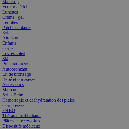
Make-up
Yeux matériel
Lunettes
Creme - gel
Lentilles
Patchs oculaires
Soleil
Aftersun
Enfants
Corps
Lèvres soleil
Ski
Préparation soleil
Autobronzant
Lit de bronzage
Bébé et Grossesse
Accessoires
Maman
Soins Bébé
Hémorragie et déshydratation des plaies
Compresses
EHBO
Thérapie froid-chaud
Plâtres et accessoires
Dispositifs médicaux