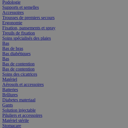
Podologie
Supports et semelles
Accessoires
Trousses de premiers secours
Ergonomie
Fixation, pansements et spray
Treuils de fixation
Soins spécialisés des plaies
Bas
Bas de bras
Bas diabétiques
Bas
Bas de contention
Bas de contention
Soins des cicatrices
Matériel
Aérosols et accessoires
Batteries
Brûlures
Diabetes materiaal
Gants
Solution injectable
Piluliers et accessoires
Matériel stérile
Stomacare