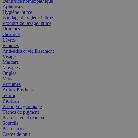
Dentifrice homéopathique
Aphtouses
Hygiène intime
Bandage d'hygiène intime
Produits de lavage intime
Hommes
Cicatrice
Lèvres
Femmes
Anti-rides et vieillissement
Visage
Mascara
Masques
Ongles
Yeux
Parfumes
Autres Produits
Serum
Psoriasis
Peeling et gommage
Taches de pigment
Peau rouge et réactive
Sourcils
Peau normal
Creme de nuit