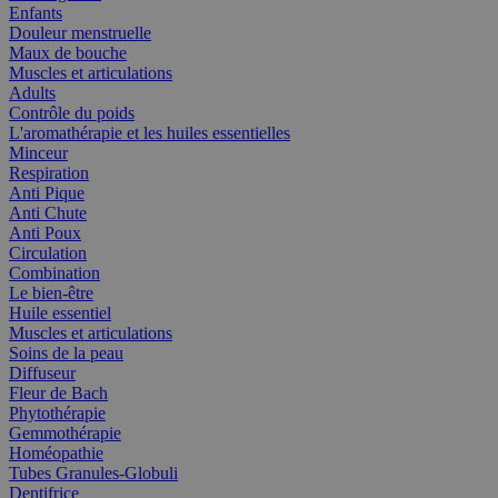
Enfants
Douleur menstruelle
Maux de bouche
Muscles et articulations
Adults
Contrôle du poids
L'aromathérapie et les huiles essentielles
Minceur
Respiration
Anti Pique
Anti Chute
Anti Poux
Circulation
Combination
Le bien-être
Huile essentiel
Muscles et articulations
Soins de la peau
Diffuseur
Fleur de Bach
Phytothérapie
Gemmothérapie
Homéopathie
Tubes Granules-Globuli
Dentifrice