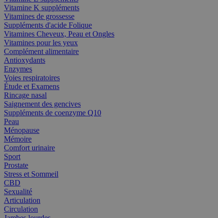
Vitamine K suppléments
Vitamines de grossesse
Suppléments d'acide Folique
Vitamines Cheveux, Peau et Ongles
Vitamines pour les yeux
Complément alimentaire
Antioxydants
Enzymes
Voies respiratoires
Étude et Examens
Rincage nasal
Saignement des gencives
Suppléments de coenzyme Q10
Peau
Ménopause
Mémoire
Comfort urinaire
Sport
Prostate
Stress et Sommeil
CBD
Sexualité
Articulation
Circulation
Jambes lourdes