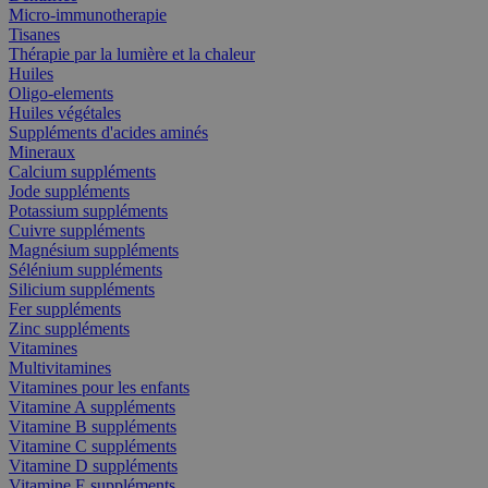
Micro-immunotherapie
Tisanes
Thérapie par la lumière et la chaleur
Huiles
Oligo-elements
Huiles végétales
Suppléments d'acides aminés
Mineraux
Calcium suppléments
Jode suppléments
Potassium suppléments
Cuivre suppléments
Magnésium suppléments
Sélénium suppléments
Silicium suppléments
Fer suppléments
Zinc suppléments
Vitamines
Multivitamines
Vitamines pour les enfants
Vitamine A suppléments
Vitamine B suppléments
Vitamine C suppléments
Vitamine D suppléments
Vitamine E suppléments