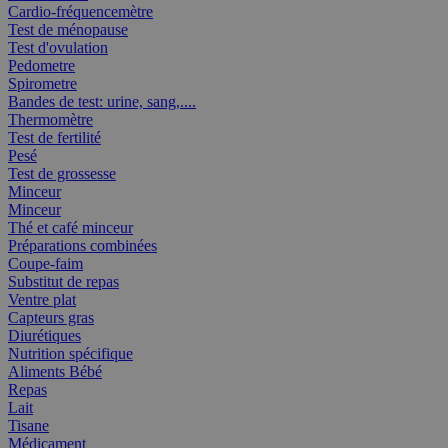
Cardio-fréquencemètre
Test de ménopause
Test d'ovulation
Pedometre
Spirometre
Bandes de test: urine, sang,....
Thermomètre
Test de fertilité
Pesé
Test de grossesse
Minceur
Minceur
Thé et café minceur
Préparations combinées
Coupe-faim
Substitut de repas
Ventre plat
Capteurs gras
Diurétiques
Nutrition spécifique
Aliments Bébé
Repas
Lait
Tisane
Médicament