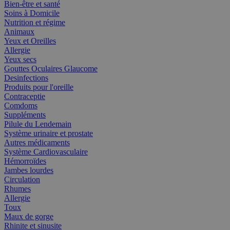
Bien-être et santé
Soins à Domicile
Nutrition et régime
Animaux
Yeux et Oreilles
Allergie
Yeux secs
Gouttes Oculaires Glaucome
Desinfections
Produits pour l'oreille
Contraceptie
Comdoms
Suppléments
Pilule du Lendemain
Système urinaire et prostate
Autres médicaments
Système Cardiovasculaire
Hémorroïdes
Jambes lourdes
Circulation
Rhumes
Allergie
Toux
Maux de gorge
Rhinite et sinusite