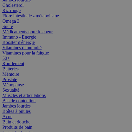
Cholestérol
Riz rouge
Flore intestinale - métabolisme
Omega 3
Sucre
Médicaments pour le coeur
Immuno - Energie
Booster d'énergie
Vitamines d'imuunité
Vitamines pour la faitgue
50+
Ronflement
Batteries
Mémoire
Prostate
Ménopause
Sexualité
Muscles et articulations
Bas de contention
Jambes lourdes
Boîtes à pilules
Acne
Bain et douche
Produits de bain