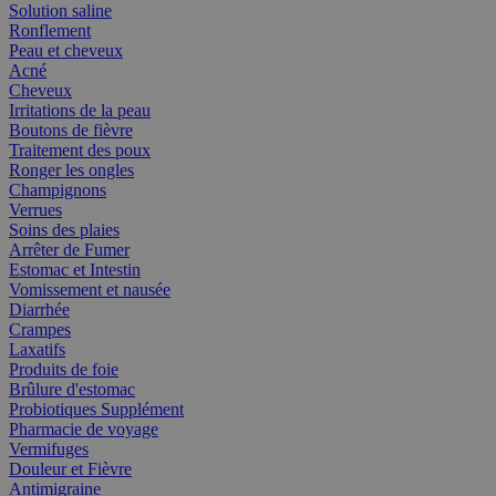
Solution saline
Ronflement
Peau et cheveux
Acné
Cheveux
Irritations de la peau
Boutons de fièvre
Traitement des poux
Ronger les ongles
Champignons
Verrues
Soins des plaies
Arrêter de Fumer
Estomac et Intestin
Vomissement et nausée
Diarrhée
Crampes
Laxatifs
Produits de foie
Brûlure d'estomac
Probiotiques Supplément
Pharmacie de voyage
Vermifuges
Douleur et Fièvre
Antimigraine