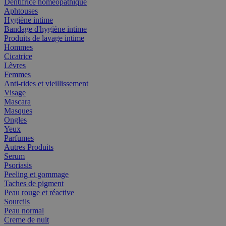
Dentifrice homéopathique
Aphtouses
Hygiène intime
Bandage d'hygiène intime
Produits de lavage intime
Hommes
Cicatrice
Lèvres
Femmes
Anti-rides et vieillissement
Visage
Mascara
Masques
Ongles
Yeux
Parfumes
Autres Produits
Serum
Psoriasis
Peeling et gommage
Taches de pigment
Peau rouge et réactive
Sourcils
Peau normal
Creme de nuit