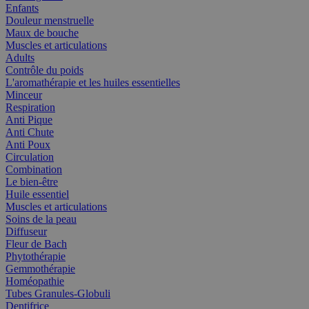
Enfants
Douleur menstruelle
Maux de bouche
Muscles et articulations
Adults
Contrôle du poids
L'aromathérapie et les huiles essentielles
Minceur
Respiration
Anti Pique
Anti Chute
Anti Poux
Circulation
Combination
Le bien-être
Huile essentiel
Muscles et articulations
Soins de la peau
Diffuseur
Fleur de Bach
Phytothérapie
Gemmothérapie
Homéopathie
Tubes Granules-Globuli
Dentifrice