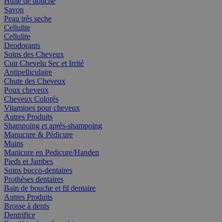
Huile de douche
Savon
Peau très seche
Cellulite
Cellulite
Deodorants
Soins des Cheveux
Cuir Chevelu Sec et Irrité
Antipelliculaire
Chute des Cheveux
Poux cheveux
Cheveux Colorés
Vitamines pour cheveux
Autres Produits
Shampoing et après-shampoing
Manucure & Pédicure
Mains
Manicure en Pedicure/Handen
Pieds et Jambes
Soins bucco-dentaires
Prothèses dentaires
Bain de bouche et fil dentaire
Autres Produits
Brosse à dents
Dentrifice