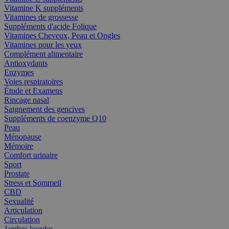
Vitamine K suppléments
Vitamines de grossesse
Suppléments d'acide Folique
Vitamines Cheveux, Peau et Ongles
Vitamines pour les yeux
Complément alimentaire
Antioxydants
Enzymes
Voies respiratoires
Étude et Examens
Rincage nasal
Saignement des gencives
Suppléments de coenzyme Q10
Peau
Ménopause
Mémoire
Comfort urinaire
Sport
Prostate
Stress et Sommeil
CBD
Sexualité
Articulation
Circulation
Jambes lourdes