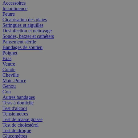
Accessoires
Incontinence
Feutre
Cicatrisation des plaies
Seringues et aiguilles
Desinfection et nettoyage
Sondes, baxter et cathéters
Pansement stérile
Bandages de soutien
Poignet
Bras
Ventre
Coude
Cheville
Main-Pouce
Genou
Cou
Autres bandages
Tests à domicile
Test d'alcool
Tensiometres
Test de masse grasse
Test de cholestérol
Test de drogue
Glucomètres