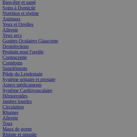
Bien-être et santé
Soins à Domicile
Nutrition et régime
Animaux
Yeux et Oreilles
Allergie
Yeux secs
Gouttes Oculaires Glaucome
Desinfections
Produits pour l'oreille
Contraceptie
Comdoms
Suppléments
Pilule du Lendemain
Système urinaire et prostate
Autres médicaments
Système Cardiovasculaire
Hémorroïdes
Jambes lourdes
Circulation
Rhumes
Allergie
Toux
Maux de gorge
Rhinite et sinusite