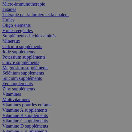
Micro-immunotherapie
Tisanes
Thérapie par la lumière et la chaleur
Huiles
Oligo-elements
Huiles végétales
Suppléments d'acides aminés
Mineraux
Calcium suppléments
Jode suppléments
Potassium suppléments
Cuivre suppléments
Magnésium suppléments
Sélénium suppléments
Silicium suppléments
Fer suppléments
Zinc suppléments
Vitamines
Multivitamines
Vitamines pour les enfants
Vitamine A suppléments
Vitamine B suppléments
Vitamine C suppléments
Vitamine D suppléments
Vitamine E suppléments