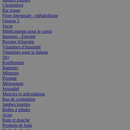
Cholestérol
Riz rouge
Flore intestinale - métabolisme
Omega 3
Sucre
Médicaments pour le coeur
Immuno - Energie
Booster d'énergie
Vitamines d'imuunité
Vitamines pour la faitgue
50+
Ronflement
Batteries
Mémoire
Prostate
Ménopause
Sexualité
Muscles et articulations
Bas de contention
Jambes lourdes
Boîtes à pilules
Acne
Bain et douche
Produits de bain