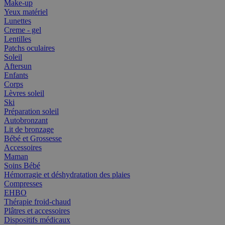
Make-up
Yeux matériel
Lunettes
Creme - gel
Lentilles
Patchs oculaires
Soleil
Aftersun
Enfants
Corps
Lèvres soleil
Ski
Préparation soleil
Autobronzant
Lit de bronzage
Bébé et Grossesse
Accessoires
Maman
Soins Bébé
Hémorragie et déshydratation des plaies
Compresses
EHBO
Thérapie froid-chaud
Plâtres et accessoires
Dispositifs médicaux