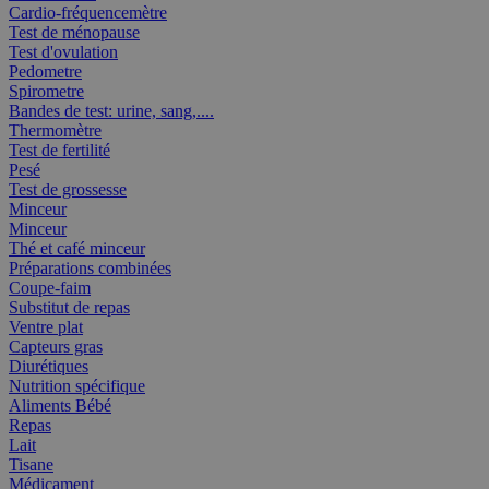
Cardio-fréquencemètre
Test de ménopause
Test d'ovulation
Pedometre
Spirometre
Bandes de test: urine, sang,....
Thermomètre
Test de fertilité
Pesé
Test de grossesse
Minceur
Minceur
Thé et café minceur
Préparations combinées
Coupe-faim
Substitut de repas
Ventre plat
Capteurs gras
Diurétiques
Nutrition spécifique
Aliments Bébé
Repas
Lait
Tisane
Médicament