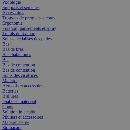
Podologie
Supports et semelles
Accessoires
Trousses de premiers secours
Ergonomie
Fixation, pansements et spray
Treuils de fixation
Soins spécialisés des plaies
Bas
Bas de bras
Bas diabétiques
Bas
Bas de contention
Bas de contention
Soins des cicatrices
Matériel
Aérosols et accessoires
Batteries
Brûlures
Diabetes materiaal
Gants
Solution injectable
Piluliers et accessoires
Matériel stérile
Stomacare