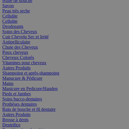
Huile de douche
Savon
Peau très seche
Cellulite
Cellulite
Deodorants
Soins des Cheveux
Cuir Chevelu Sec et Irrité
Antipelliculaire
Chute des Cheveux
Poux cheveux
Cheveux Colorés
Vitamines pour cheveux
Autres Produits
Shampoing et après-shampoing
Manucure & Pédicure
Mains
Manicure en Pedicure/Handen
Pieds et Jambes
Soins bucco-dentaires
Prothèses dentaires
Bain de bouche et fil dentaire
Autres Produits
Brosse à dents
Dentrifice