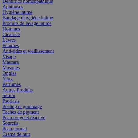
Dentifrice homéopathique
Aphtouses
Hygiène intime
Bandage d'hygiène intime
Produits de lavage intime
Hommes
Cicatrice
Lèvres
Femmes
Anti-rides et vieillissement
Visage
Mascara
Masques
Ongles
Yeux
Parfumes
Autres Produits
Serum
Psoriasis
Peeling et gommage
Taches de pigment
Peau rouge et réactive
Sourcils
Peau normal
Creme de nuit