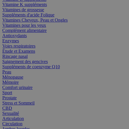
Vitamine K suppléments
Vitamines de grossesse
Suppléments d'acide Folique
Vitamines Cheveux, Peau et Ongles
Vitamines pour les yeux
Complément alimentaire
Antioxydants
Enzymes
Voies respiratoires
Étude et Examens
Rincage nasal
Saignement des gencives
Suppléments de coenzyme Q10
Peau
Ménopause
Mémoire
Comfort urinaire
Sport
Prostate
Stress et Sommeil
CBD
Sexualité
Articulation
Circulation
Jambes lourdes