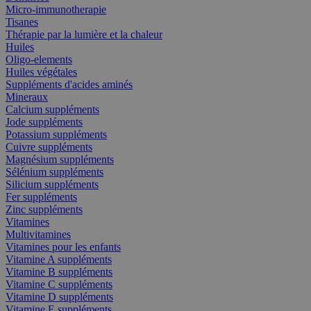
Micro-immunotherapie
Tisanes
Thérapie par la lumière et la chaleur
Huiles
Oligo-elements
Huiles végétales
Suppléments d'acides aminés
Mineraux
Calcium suppléments
Jode suppléments
Potassium suppléments
Cuivre suppléments
Magnésium suppléments
Sélénium suppléments
Silicium suppléments
Fer suppléments
Zinc suppléments
Vitamines
Multivitamines
Vitamines pour les enfants
Vitamine A suppléments
Vitamine B suppléments
Vitamine C suppléments
Vitamine D suppléments
Vitamine E suppléments