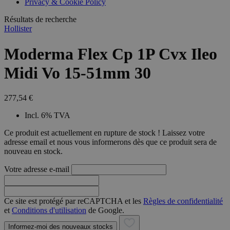
Privacy & Cookie Policy
combineren to
veel versc
gebruikerssess
Microsoft
analytische
Résultats de recherche
waardoor 
doeleinden.
kunnen w
Hollister
gevolgd.
Moderma Flex Cp 1P Cvx Ileo
Midi Vo 15-51mm 30
277,54 €
Incl. 6% TVA
Ce produit est actuellement en rupture de stock ! Laissez votre
adresse email et nous vous informerons dès que ce produit sera de
nouveau en stock.
Votre adresse e-mail
Ce site est protégé par reCAPTCHA et les
Règles de confidentialité
et
Conditions d'utilisation
de Google.
Informez-moi des nouveaux stocks