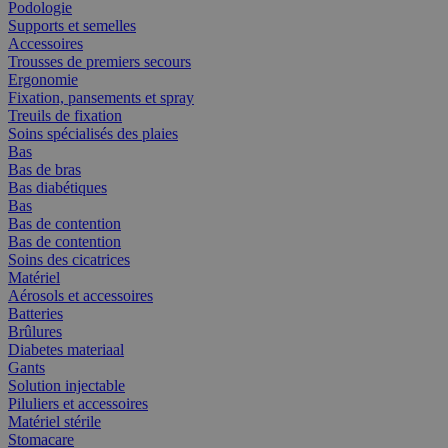
Podologie
Supports et semelles
Accessoires
Trousses de premiers secours
Ergonomie
Fixation, pansements et spray
Treuils de fixation
Soins spécialisés des plaies
Bas
Bas de bras
Bas diabétiques
Bas
Bas de contention
Bas de contention
Soins des cicatrices
Matériel
Aérosols et accessoires
Batteries
Brûlures
Diabetes materiaal
Gants
Solution injectable
Piluliers et accessoires
Matériel stérile
Stomacare