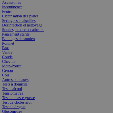
Accessoires
Incontinence
Feutre
Cicatrisation des plaies
Seringues et aiguilles
Desinfection et nettoyage
Sondes, baxter et cathéters
Pansement stérile
Bandages de soutien
Poignet
Bras
Ventre
Coude
Cheville
Main-Pouce
Genou
Cou
Autres bandages
Tests à domicile
Test d'alcool
Tensiometres
Test de masse grasse
Test de cholestérol
Test de drogue
Glucomètres