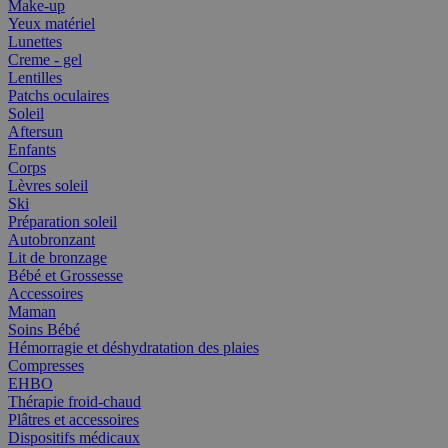
Make-up
Yeux matériel
Lunettes
Creme - gel
Lentilles
Patchs oculaires
Soleil
Aftersun
Enfants
Corps
Lèvres soleil
Ski
Préparation soleil
Autobronzant
Lit de bronzage
Bébé et Grossesse
Accessoires
Maman
Soins Bébé
Hémorragie et déshydratation des plaies
Compresses
EHBO
Thérapie froid-chaud
Plâtres et accessoires
Dispositifs médicaux