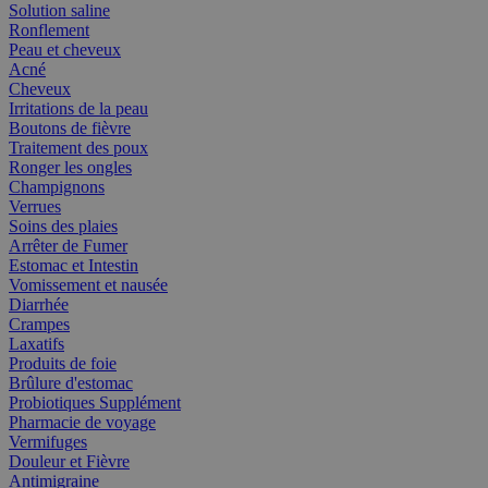
Solution saline
Ronflement
Peau et cheveux
Acné
Cheveux
Irritations de la peau
Boutons de fièvre
Traitement des poux
Ronger les ongles
Champignons
Verrues
Soins des plaies
Arrêter de Fumer
Estomac et Intestin
Vomissement et nausée
Diarrhée
Crampes
Laxatifs
Produits de foie
Brûlure d'estomac
Probiotiques Supplément
Pharmacie de voyage
Vermifuges
Douleur et Fièvre
Antimigraine