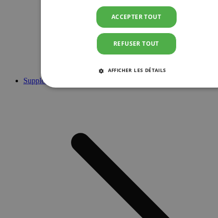
ACCEPTER TOUT
REFUSER TOUT
AFFICHER LES DÉTAILS
Suppléments
STRICTEMENT NÉCESSAIRES
PERFORMANCE
CIBLAGE
FONCTIONNALITÉ
Strictement nécessaires
Performance
Ciblage
Fonctionnalité
Les cookies strictement nécessaires habilitent des