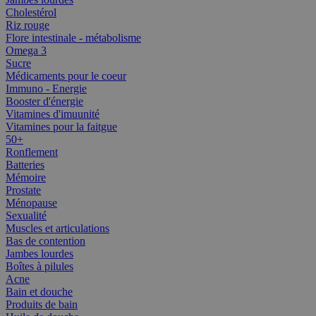
Cholestérol
Riz rouge
Flore intestinale - métabolisme
Omega 3
Sucre
Médicaments pour le coeur
Immuno - Energie
Booster d'énergie
Vitamines d'imuunité
Vitamines pour la faitgue
50+
Ronflement
Batteries
Mémoire
Prostate
Ménopause
Sexualité
Muscles et articulations
Bas de contention
Jambes lourdes
Boîtes à pilules
Acne
Bain et douche
Produits de bain