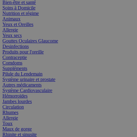
Bien-être et santé
Soins à Domicile
Nutrition et régime
Animaux
Yeux et Oreilles
Allergie
Yeux secs
Gouttes Oculaires Glaucome
Desinfections
Produits pour l'oreille
Contraceptie
Comdoms
Suppléments
Pilule du Lendemain
Système urinaire et prostate
Autres médicaments
Système Cardiovasculaire
Hémorroïdes
Jambes lourdes
Circulation
Rhumes
Allergie
Toux
Maux de gorge
Rhinite et sinusite