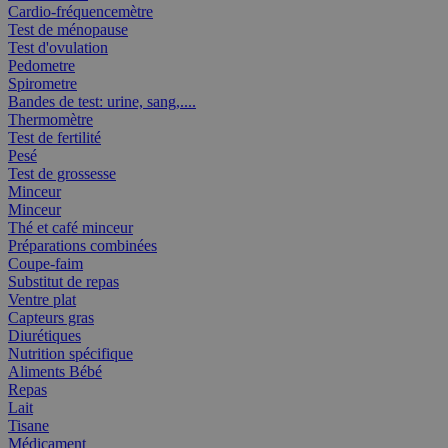
Cardio-fréquencemètre
Test de ménopause
Test d'ovulation
Pedometre
Spirometre
Bandes de test: urine, sang,....
Thermomètre
Test de fertilité
Pesé
Test de grossesse
Minceur
Minceur
Thé et café minceur
Préparations combinées
Coupe-faim
Substitut de repas
Ventre plat
Capteurs gras
Diurétiques
Nutrition spécifique
Aliments Bébé
Repas
Lait
Tisane
Médicament