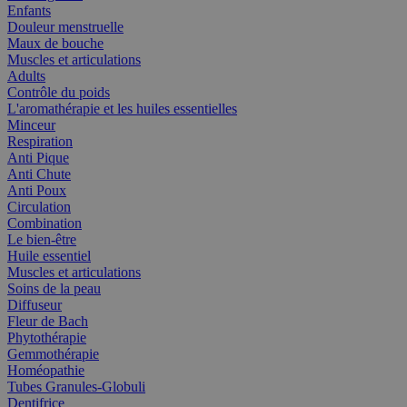
Enfants
Douleur menstruelle
Maux de bouche
Muscles et articulations
Adults
Contrôle du poids
L'aromathérapie et les huiles essentielles
Minceur
Respiration
Anti Pique
Anti Chute
Anti Poux
Circulation
Combination
Le bien-être
Huile essentiel
Muscles et articulations
Soins de la peau
Diffuseur
Fleur de Bach
Phytothérapie
Gemmothérapie
Homéopathie
Tubes Granules-Globuli
Dentifrice