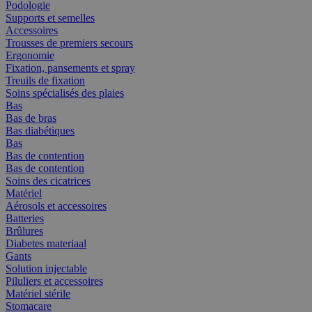
Podologie
Supports et semelles
Accessoires
Trousses de premiers secours
Ergonomie
Fixation, pansements et spray
Treuils de fixation
Soins spécialisés des plaies
Bas
Bas de bras
Bas diabétiques
Bas
Bas de contention
Bas de contention
Soins des cicatrices
Matériel
Aérosols et accessoires
Batteries
Brûlures
Diabetes materiaal
Gants
Solution injectable
Piluliers et accessoires
Matériel stérile
Stomacare