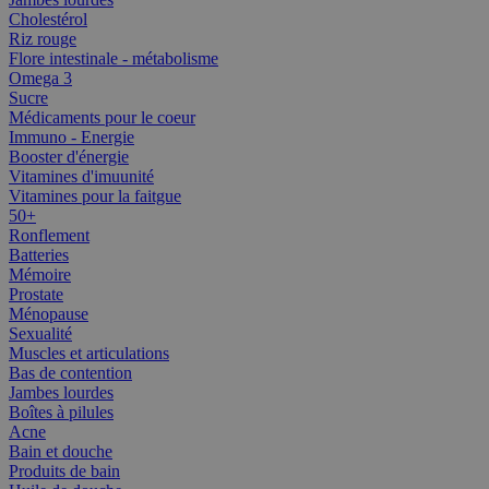
Cholestérol
Riz rouge
Flore intestinale - métabolisme
Omega 3
Sucre
Médicaments pour le coeur
Immuno - Energie
Booster d'énergie
Vitamines d'imuunité
Vitamines pour la faitgue
50+
Ronflement
Batteries
Mémoire
Prostate
Ménopause
Sexualité
Muscles et articulations
Bas de contention
Jambes lourdes
Boîtes à pilules
Acne
Bain et douche
Produits de bain