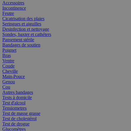
Accessoires
Incontinence
Feutre
Cicatrisation des plaies
Seringues et aiguilles
Desinfection et nettoyage
Sondes, baxter et cathéters
Pansement stérile
Bandages de soutien
Poignet
Bras
Ventre
Coude
Cheville
Main-Pouce
Genou
Cou
Autres bandages
Tests à domicile
Test d'alcool
Tensiometres
Test de masse grasse
Test de cholestérol
Test de drogue
Glucomètres