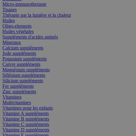
Micro-immunotherapie
Tisanes
Thérapie par la lumière et la chaleur
Huiles
Oligo-elements
Huiles végétales
Suppléments d'acides aminés
Mineraux
Calcium suppléments
Jode suppléments
Potassium suppléments
Cuivre suppléments
Magnésium suppléments
Sélénium suppléments
Silicium suppléments
Fer suppléments
Zinc suppléments
Vitamines
Multivitamines
Vitamines pour les enfants
Vitamine A suppléments
Vitamine B suppléments
Vitamine C suppléments
Vitamine D suppléments
Vitamine E suppléments