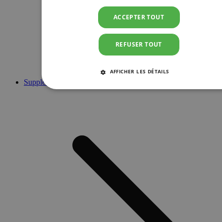
ACCEPTER TOUT
REFUSER TOUT
AFFICHER LES DÉTAILS
Suppléments
STRICTEMENT NÉCESSAIRES
PERFORMANCE
CIBLAGE
FONCTIONNALITÉ
Strictement nécessaires
Performance
Ciblage
Fonctionnalité
Les cookies strictement nécessaires habilitent des