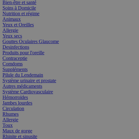
Bien-être et santé
Soins à Domicile
Nutrition et régime
Animaux
Yeux et Oreilles
Allergie
Yeux secs
Gouttes Oculaires Glaucome
Desinfections
Produits pour l'oreille
Contraceptie
Comdoms
Suppléments
Pilule du Lendemain
Système urinaire et prostate
Autres médicaments
Système Cardiovasculaire
Hémorroïdes
Jambes lourdes
Circulation
Rhumes
Allergie
Toux
Maux de gorge
Rhinite et sinusite