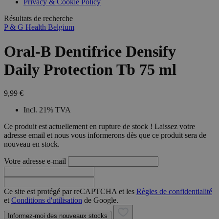
Privacy & Cookie Policy
combineren to
veel versc
gebruikerssess
Microsoft
analytische
Résultats de recherche
waardoor 
doeleinden.
kunnen w
P & G Health Belgium
gevolgd.
Oral-B Dentifrice Densify
Daily Protection Tb 75 ml
9,99 €
Incl. 21% TVA
Ce produit est actuellement en rupture de stock ! Laissez votre
adresse email et nous vous informerons dès que ce produit sera de
nouveau en stock.
Votre adresse e-mail
Ce site est protégé par reCAPTCHA et les
Règles de confidentialité
et
Conditions d'utilisation
de Google.
Informez-moi des nouveaux stocks