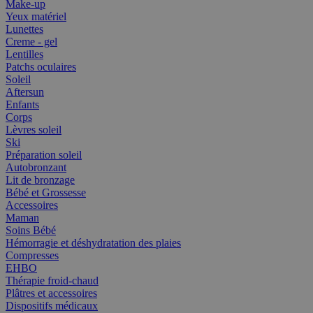
Make-up
Yeux matériel
Lunettes
Creme - gel
Lentilles
Patchs oculaires
Soleil
Aftersun
Enfants
Corps
Lèvres soleil
Ski
Préparation soleil
Autobronzant
Lit de bronzage
Bébé et Grossesse
Accessoires
Maman
Soins Bébé
Hémorragie et déshydratation des plaies
Compresses
EHBO
Thérapie froid-chaud
Plâtres et accessoires
Dispositifs médicaux