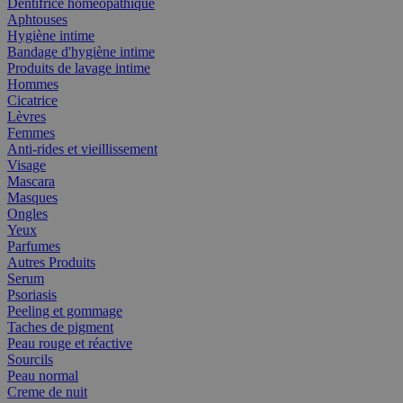
Dentifrice homéopathique
Aphtouses
Hygiène intime
Bandage d'hygiène intime
Produits de lavage intime
Hommes
Cicatrice
Lèvres
Femmes
Anti-rides et vieillissement
Visage
Mascara
Masques
Ongles
Yeux
Parfumes
Autres Produits
Serum
Psoriasis
Peeling et gommage
Taches de pigment
Peau rouge et réactive
Sourcils
Peau normal
Creme de nuit