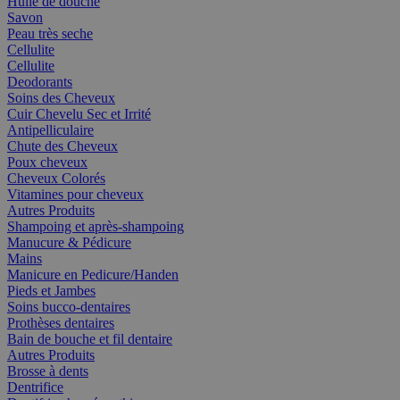
Huile de douche
Savon
Peau très seche
Cellulite
Cellulite
Deodorants
Soins des Cheveux
Cuir Chevelu Sec et Irrité
Antipelliculaire
Chute des Cheveux
Poux cheveux
Cheveux Colorés
Vitamines pour cheveux
Autres Produits
Shampoing et après-shampoing
Manucure & Pédicure
Mains
Manicure en Pedicure/Handen
Pieds et Jambes
Soins bucco-dentaires
Prothèses dentaires
Bain de bouche et fil dentaire
Autres Produits
Brosse à dents
Dentrifice