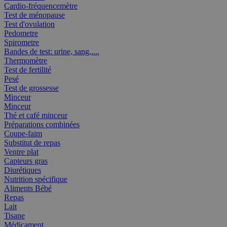
Cardio-fréquencemètre
Test de ménopause
Test d'ovulation
Pedometre
Spirometre
Bandes de test: urine, sang,....
Thermomètre
Test de fertilité
Pesé
Test de grossesse
Minceur
Minceur
Thé et café minceur
Préparations combinées
Coupe-faim
Substitut de repas
Ventre plat
Capteurs gras
Diurétiques
Nutrition spécifique
Aliments Bébé
Repas
Lait
Tisane
Médicament