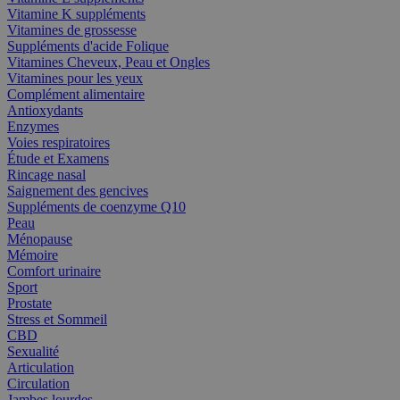
Vitamine K suppléments
Vitamines de grossesse
Suppléments d'acide Folique
Vitamines Cheveux, Peau et Ongles
Vitamines pour les yeux
Complément alimentaire
Antioxydants
Enzymes
Voies respiratoires
Étude et Examens
Rincage nasal
Saignement des gencives
Suppléments de coenzyme Q10
Peau
Ménopause
Mémoire
Comfort urinaire
Sport
Prostate
Stress et Sommeil
CBD
Sexualité
Articulation
Circulation
Jambes lourdes