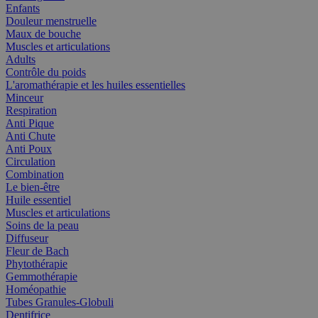
Enfants
Douleur menstruelle
Maux de bouche
Muscles et articulations
Adults
Contrôle du poids
L'aromathérapie et les huiles essentielles
Minceur
Respiration
Anti Pique
Anti Chute
Anti Poux
Circulation
Combination
Le bien-être
Huile essentiel
Muscles et articulations
Soins de la peau
Diffuseur
Fleur de Bach
Phytothérapie
Gemmothérapie
Homéopathie
Tubes Granules-Globuli
Dentifrice