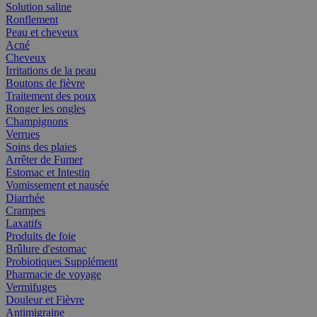
Solution saline
Ronflement
Peau et cheveux
Acné
Cheveux
Irritations de la peau
Boutons de fièvre
Traitement des poux
Ronger les ongles
Champignons
Verrues
Soins des plaies
Arrêter de Fumer
Estomac et Intestin
Vomissement et nausée
Diarrhée
Crampes
Laxatifs
Produits de foie
Brûlure d'estomac
Probiotiques Supplément
Pharmacie de voyage
Vermifuges
Douleur et Fièvre
Antimigraine