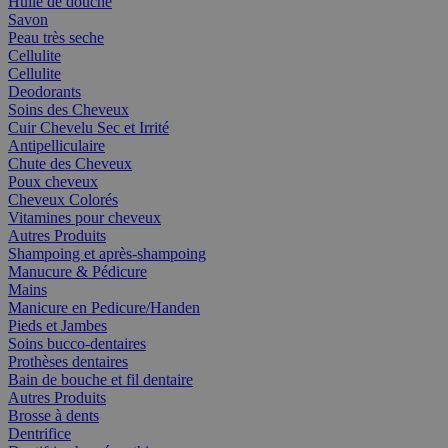
Huile de douche
Savon
Peau très seche
Cellulite
Cellulite
Deodorants
Soins des Cheveux
Cuir Chevelu Sec et Irrité
Antipelliculaire
Chute des Cheveux
Poux cheveux
Cheveux Colorés
Vitamines pour cheveux
Autres Produits
Shampoing et après-shampoing
Manucure & Pédicure
Mains
Manicure en Pedicure/Handen
Pieds et Jambes
Soins bucco-dentaires
Prothèses dentaires
Bain de bouche et fil dentaire
Autres Produits
Brosse à dents
Dentrifice