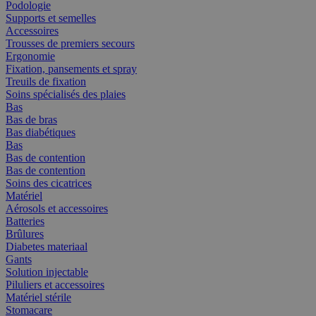
Podologie
Supports et semelles
Accessoires
Trousses de premiers secours
Ergonomie
Fixation, pansements et spray
Treuils de fixation
Soins spécialisés des plaies
Bas
Bas de bras
Bas diabétiques
Bas
Bas de contention
Bas de contention
Soins des cicatrices
Matériel
Aérosols et accessoires
Batteries
Brûlures
Diabetes materiaal
Gants
Solution injectable
Piluliers et accessoires
Matériel stérile
Stomacare