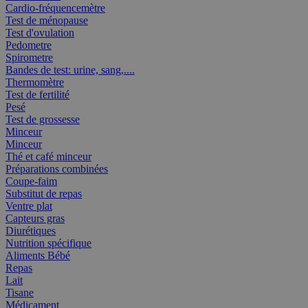
Cardio-fréquencemètre
Test de ménopause
Test d'ovulation
Pedometre
Spirometre
Bandes de test: urine, sang,....
Thermomètre
Test de fertilité
Pesé
Test de grossesse
Minceur
Minceur
Thé et café minceur
Préparations combinées
Coupe-faim
Substitut de repas
Ventre plat
Capteurs gras
Diurétiques
Nutrition spécifique
Aliments Bébé
Repas
Lait
Tisane
Médicament