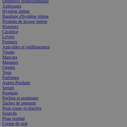
Dentifrice homéopathique
Aphtouses
Hygiène intime
Bandage d'hygiène intime
Produits de lavage intime
Hommes
Cicatrice
Lèvres
Femmes
Anti-rides et vieillissement
Visage
Mascara
Masques
Ongles
Yeux
Parfumes
Autres Produits
Serum
Psoriasis
Peeling et gommage
Taches de pigment
Peau rouge et réactive
Sourcils
Peau normal
Creme de nuit