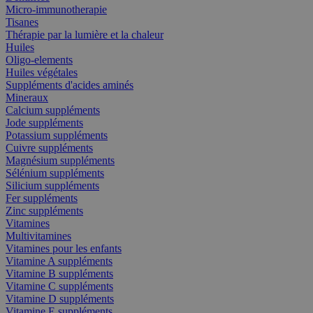
Micro-immunotherapie
Tisanes
Thérapie par la lumière et la chaleur
Huiles
Oligo-elements
Huiles végétales
Suppléments d'acides aminés
Mineraux
Calcium suppléments
Jode suppléments
Potassium suppléments
Cuivre suppléments
Magnésium suppléments
Sélénium suppléments
Silicium suppléments
Fer suppléments
Zinc suppléments
Vitamines
Multivitamines
Vitamines pour les enfants
Vitamine A suppléments
Vitamine B suppléments
Vitamine C suppléments
Vitamine D suppléments
Vitamine E suppléments