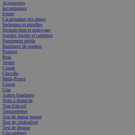
Accessoires
Incontinence
Feutre
Cicatrisation des plaies
Seringues et aiguilles
Desinfection et nettoyage
Sondes, baxter et cathéters
Pansement stérile
Bandages de soutien
Poignet
Bras
Ventre
Coude
Cheville
Main-Pouce
Genou
Cou
Autres bandages
Tests à domicile
Test d'alcool
Tensiometres
Test de masse grasse
Test de cholestérol
Test de drogue
Glucomètres