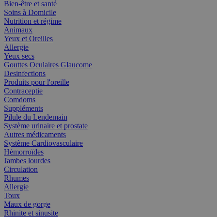
Bien-être et santé
Soins à Domicile
Nutrition et régime
Animaux
Yeux et Oreilles
Allergie
Yeux secs
Gouttes Oculaires Glaucome
Desinfections
Produits pour l'oreille
Contraceptie
Comdoms
Suppléments
Pilule du Lendemain
Système urinaire et prostate
Autres médicaments
Système Cardiovasculaire
Hémorroïdes
Jambes lourdes
Circulation
Rhumes
Allergie
Toux
Maux de gorge
Rhinite et sinusite