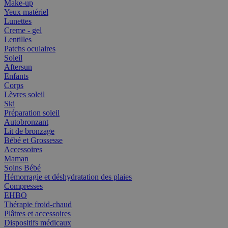
Make-up
Yeux matériel
Lunettes
Creme - gel
Lentilles
Patchs oculaires
Soleil
Aftersun
Enfants
Corps
Lèvres soleil
Ski
Préparation soleil
Autobronzant
Lit de bronzage
Bébé et Grossesse
Accessoires
Maman
Soins Bébé
Hémorragie et déshydratation des plaies
Compresses
EHBO
Thérapie froid-chaud
Plâtres et accessoires
Dispositifs médicaux