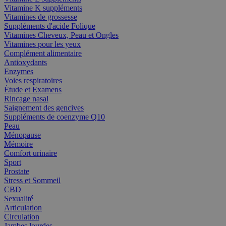
Vitamine K suppléments
Vitamines de grossesse
Suppléments d'acide Folique
Vitamines Cheveux, Peau et Ongles
Vitamines pour les yeux
Complément alimentaire
Antioxydants
Enzymes
Voies respiratoires
Étude et Examens
Rincage nasal
Saignement des gencives
Suppléments de coenzyme Q10
Peau
Ménopause
Mémoire
Comfort urinaire
Sport
Prostate
Stress et Sommeil
CBD
Sexualité
Articulation
Circulation
Jambes lourdes