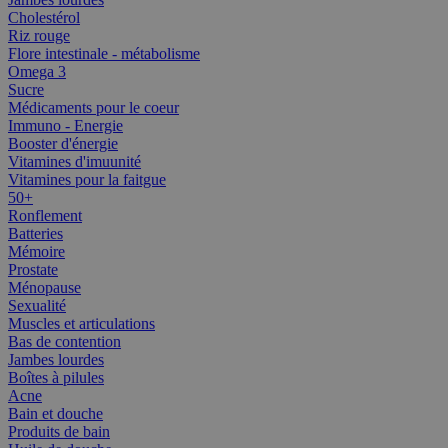
Cholestérol
Riz rouge
Flore intestinale - métabolisme
Omega 3
Sucre
Médicaments pour le coeur
Immuno - Energie
Booster d'énergie
Vitamines d'imuunité
Vitamines pour la faitgue
50+
Ronflement
Batteries
Mémoire
Prostate
Ménopause
Sexualité
Muscles et articulations
Bas de contention
Jambes lourdes
Boîtes à pilules
Acne
Bain et douche
Produits de bain