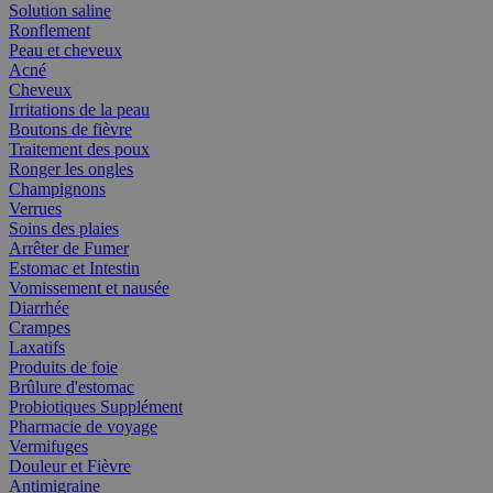
Solution saline
Ronflement
Peau et cheveux
Acné
Cheveux
Irritations de la peau
Boutons de fièvre
Traitement des poux
Ronger les ongles
Champignons
Verrues
Soins des plaies
Arrêter de Fumer
Estomac et Intestin
Vomissement et nausée
Diarrhée
Crampes
Laxatifs
Produits de foie
Brûlure d'estomac
Probiotiques Supplément
Pharmacie de voyage
Vermifuges
Douleur et Fièvre
Antimigraine