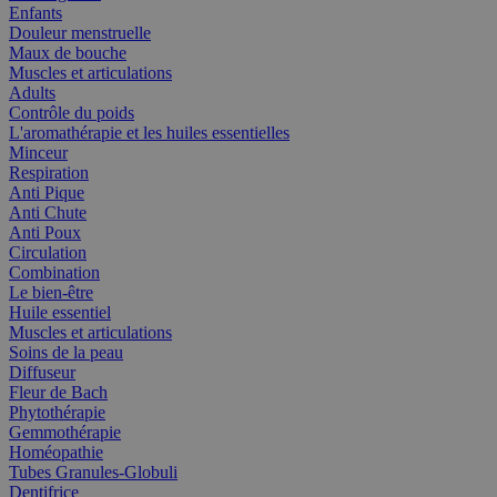
Enfants
Douleur menstruelle
Maux de bouche
Muscles et articulations
Adults
Contrôle du poids
L'aromathérapie et les huiles essentielles
Minceur
Respiration
Anti Pique
Anti Chute
Anti Poux
Circulation
Combination
Le bien-être
Huile essentiel
Muscles et articulations
Soins de la peau
Diffuseur
Fleur de Bach
Phytothérapie
Gemmothérapie
Homéopathie
Tubes Granules-Globuli
Dentifrice