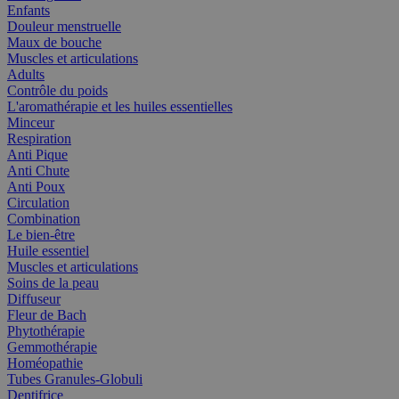
Enfants
Douleur menstruelle
Maux de bouche
Muscles et articulations
Adults
Contrôle du poids
L'aromathérapie et les huiles essentielles
Minceur
Respiration
Anti Pique
Anti Chute
Anti Poux
Circulation
Combination
Le bien-être
Huile essentiel
Muscles et articulations
Soins de la peau
Diffuseur
Fleur de Bach
Phytothérapie
Gemmothérapie
Homéopathie
Tubes Granules-Globuli
Dentifrice