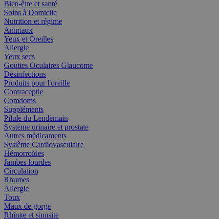
Bien-être et santé
Soins à Domicile
Nutrition et régime
Animaux
Yeux et Oreilles
Allergie
Yeux secs
Gouttes Oculaires Glaucome
Desinfections
Produits pour l'oreille
Contraceptie
Comdoms
Suppléments
Pilule du Lendemain
Système urinaire et prostate
Autres médicaments
Système Cardiovasculaire
Hémorroïdes
Jambes lourdes
Circulation
Rhumes
Allergie
Toux
Maux de gorge
Rhinite et sinusite