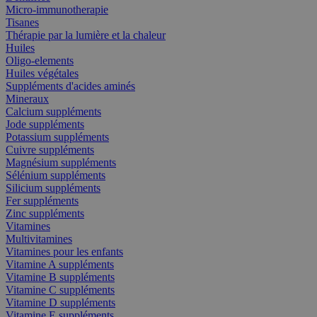
Micro-immunotherapie
Tisanes
Thérapie par la lumière et la chaleur
Huiles
Oligo-elements
Huiles végétales
Suppléments d'acides aminés
Mineraux
Calcium suppléments
Jode suppléments
Potassium suppléments
Cuivre suppléments
Magnésium suppléments
Sélénium suppléments
Silicium suppléments
Fer suppléments
Zinc suppléments
Vitamines
Multivitamines
Vitamines pour les enfants
Vitamine A suppléments
Vitamine B suppléments
Vitamine C suppléments
Vitamine D suppléments
Vitamine E suppléments