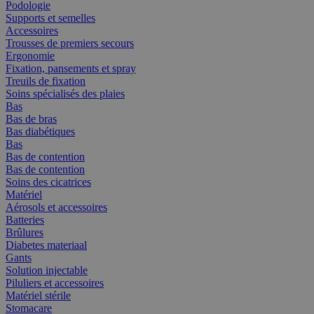
Podologie
Supports et semelles
Accessoires
Trousses de premiers secours
Ergonomie
Fixation, pansements et spray
Treuils de fixation
Soins spécialisés des plaies
Bas
Bas de bras
Bas diabétiques
Bas
Bas de contention
Bas de contention
Soins des cicatrices
Matériel
Aérosols et accessoires
Batteries
Brûlures
Diabetes materiaal
Gants
Solution injectable
Piluliers et accessoires
Matériel stérile
Stomacare