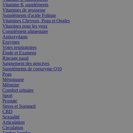
Vitamine K suppléments
Vitamines de grossesse
Suppléments d'acide Folique
Vitamines Cheveux, Peau et Ongles
Vitamines pour les yeux
Complément alimentaire
Antioxydants
Enzymes
Voies respiratoires
Étude et Examens
Rincage nasal
Saignement des gencives
Suppléments de coenzyme Q10
Peau
Ménopause
Mémoire
Comfort urinaire
Sport
Prostate
Stress et Sommeil
CBD
Sexualité
Articulation
Circulation
Jambes lourdes