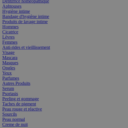
Dentifrice homéopathique
Aphtouses
Hygiène intime
Bandage d'hygiène intime
Produits de lavage intime
Hommes
Cicatrice
Lèvres
Femmes
Anti-rides et vieillissement
Visage
Mascara
Masques
Ongles
Yeux
Parfumes
Autres Produits
Serum
Psoriasis
Peeling et gommage
Taches de pigment
Peau rouge et réactive
Sourcils
Peau normal
Creme de nuit