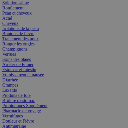
Solution saline
Ronflement
Peau et cheveux
Acné
Cheveux
Irritations de la peau
Boutons de fièvre
Traitement des poux
Ronger les ongles
Champignons
Verrues
Soins des plaies
Arrêter de Fumer
Estomac et Intestin
Vomissement et nausée
Diarrhée
Crampes
Laxatifs
Produits de foie
Brûlure d'estomac
Probiotiques Supplément
Pharmacie de voyage
Vermifuges
Douleur et Fièvre
Antimigraine