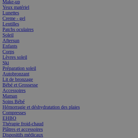
Make-up
Yeux matériel
Lunettes
Creme - gel
Lentilles
Patchs oculaires
Soleil
Aftersun
Enfants
Corps
Lèvres soleil
Ski
Préparation soleil
Autobronzant
Lit de bronzage
Bébé et Grossesse
Accessoires
Maman
Soins Bébé
Hémorragie et déshydratation des plaies
Compresses
EHBO
Thérapie froid-chaud
Plâtres et accessoires
Dispositifs médicaux