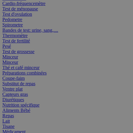
Cardio-fréquencemètre
Test de ménopause
Test d'ovulation
Pedometre
Spirometre
Bandes de test: urine, sang,....
Thermomètre
Test de fertilité
Pesé
Test de grossesse
Minceur
Minceur
Thé et café minceur
Préparations combinées
Coupe-faim
Substitut de repas
Ventre plat
Capteurs gras
Diurétiques
Nutrition spécifique
Aliments Bébé
Repas
Lait
Tisane
Médicament