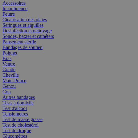
Accessoires
Incontinence
Feutre
Cicatrisation des plaies
Seringues et aiguilles
Desinfection et nettoyage
Sondes, baxter et cathéters
Pansement stérile
Bandages de soutien
Poignet
Bras
Ventre
Coude
Cheville
Main-Pouce
Genou
Cou
Autres bandages
Tests à domicile
Test d'alcool
Tensiometres
Test de masse grasse
Test de cholestérol
Test de drogue
Glucomètres