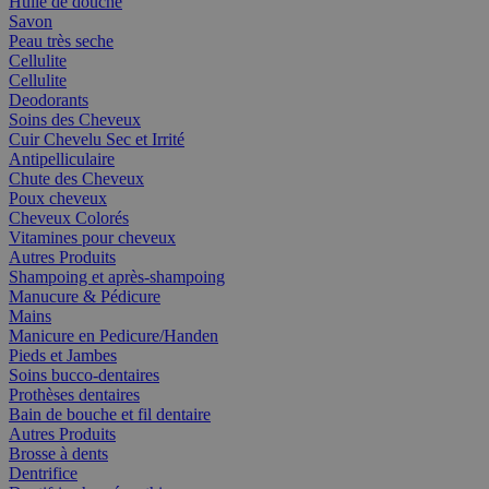
Huile de douche
Savon
Peau très seche
Cellulite
Cellulite
Deodorants
Soins des Cheveux
Cuir Chevelu Sec et Irrité
Antipelliculaire
Chute des Cheveux
Poux cheveux
Cheveux Colorés
Vitamines pour cheveux
Autres Produits
Shampoing et après-shampoing
Manucure & Pédicure
Mains
Manicure en Pedicure/Handen
Pieds et Jambes
Soins bucco-dentaires
Prothèses dentaires
Bain de bouche et fil dentaire
Autres Produits
Brosse à dents
Dentrifice