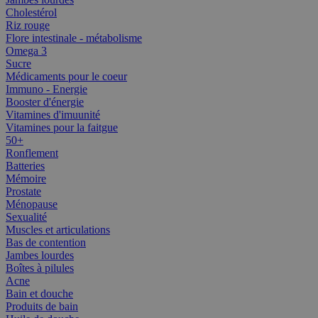
Cholestérol
Riz rouge
Flore intestinale - métabolisme
Omega 3
Sucre
Médicaments pour le coeur
Immuno - Energie
Booster d'énergie
Vitamines d'imuunité
Vitamines pour la faitgue
50+
Ronflement
Batteries
Mémoire
Prostate
Ménopause
Sexualité
Muscles et articulations
Bas de contention
Jambes lourdes
Boîtes à pilules
Acne
Bain et douche
Produits de bain