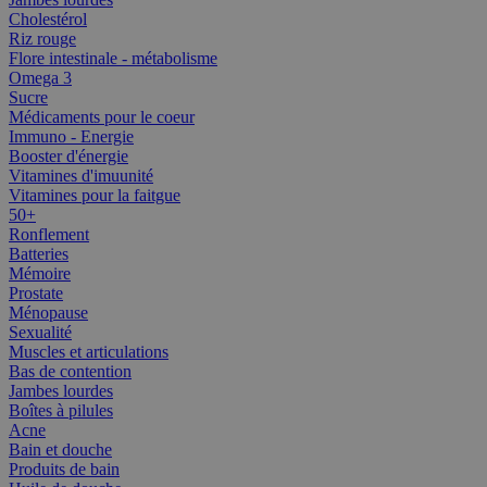
Cholestérol
Riz rouge
Flore intestinale - métabolisme
Omega 3
Sucre
Médicaments pour le coeur
Immuno - Energie
Booster d'énergie
Vitamines d'imuunité
Vitamines pour la faitgue
50+
Ronflement
Batteries
Mémoire
Prostate
Ménopause
Sexualité
Muscles et articulations
Bas de contention
Jambes lourdes
Boîtes à pilules
Acne
Bain et douche
Produits de bain