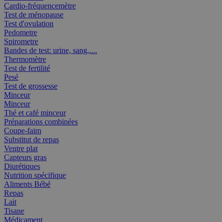
Cardio-fréquencemètre
Test de ménopause
Test d'ovulation
Pedometre
Spirometre
Bandes de test: urine, sang,....
Thermomètre
Test de fertilité
Pesé
Test de grossesse
Minceur
Minceur
Thé et café minceur
Préparations combinées
Coupe-faim
Substitut de repas
Ventre plat
Capteurs gras
Diurétiques
Nutrition spécifique
Aliments Bébé
Repas
Lait
Tisane
Médicament