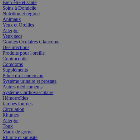
Bien-être et santé
Soins à Domicile
Nutrition et régime
Animaux
Yeux et Oreilles
Allergie
Yeux secs
Gouttes Oculaires Glaucome
Desinfections
Produits pour l'oreille
Contraceptie
Comdoms
Suppléments
Pilule du Lendemain
Système urinaire et prostate
Autres médicaments
Système Cardiovasculaire
Hémorroïdes
Jambes lourdes
Circulation
Rhumes
Allergie
Toux
Maux de gorge
Rhinite et sinusite