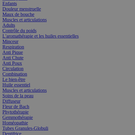
Enfants
Douleur menstruelle
Maux de bouche
Muscles et articulations
Adults
Contrôle du poids
L'aromathérapie et les huiles essentielles
Minceur
Respiration
Anti Pique
Anti Chute
Anti Poux
Circulation
Combination
Le bien-être
Huile essentiel
Muscles et articulations
Soins de la peau
Diffuseur
Fleur de Bach
Phytothérapie
Gemmothérapie
Homéopathie
Tubes Granules-Globuli
Dentifrice