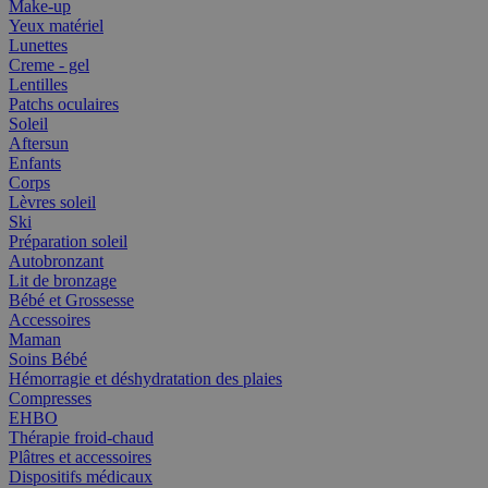
Make-up
Yeux matériel
Lunettes
Creme - gel
Lentilles
Patchs oculaires
Soleil
Aftersun
Enfants
Corps
Lèvres soleil
Ski
Préparation soleil
Autobronzant
Lit de bronzage
Bébé et Grossesse
Accessoires
Maman
Soins Bébé
Hémorragie et déshydratation des plaies
Compresses
EHBO
Thérapie froid-chaud
Plâtres et accessoires
Dispositifs médicaux