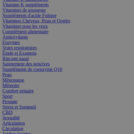
Vitamine K suppléments
Vitamines de grossesse
Suppléments d'acide Folique
Vitamines Cheveux, Peau et Ongles
Vitamines pour les yeux
Complément alimentaire
Antioxydants
Enzymes
Voies respiratoires
Étude et Examens
Rincage nasal
Saignement des gencives
Suppléments de coenzyme Q10
Peau
Ménopause
Mémoire
Comfort urinaire
Sport
Prostate
Stress et Sommeil
CBD
Sexualité
Articulation
Circulation
Jambes lourdes