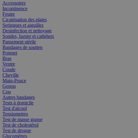
Accessoires
Incontinence
Feutre
Cicatrisation des plaies
Seringues et aiguilles
Desinfection et nettoyage
Sondes, baxter et cathéters
Pansement stérile
Bandages de soutien
Poignet
Bras
Ventre
Coude
Cheville
Main-Pouce
Genou
Cou
Autres bandages
Tests à domicile
Test d'alcool
Tensiometres
Test de masse grasse
Test de cholestérol
Test de drogue
Glucomètres