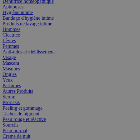
Dentifrice homéopathique
Aphtouses
Hygiène intime
Bandage d'hygiène intime
Produits de lavage intime
Hommes
Cicatrice
Lèvres
Femmes
Anti-rides et vieillissement
Visage
Mascara
Masques
Ongles
Yeux
Parfumes
Autres Produits
Serum
Psoriasis
Peeling et gommage
Taches de pigment
Peau rouge et réactive
Sourcils
Peau normal
Creme de nuit