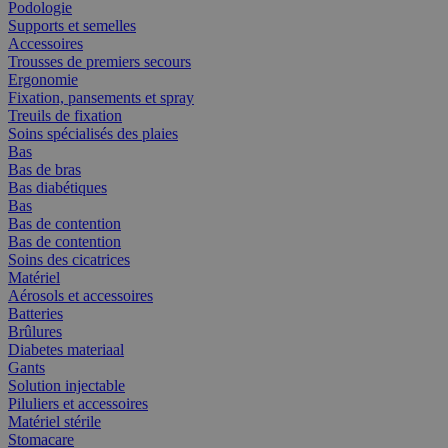
Podologie
Supports et semelles
Accessoires
Trousses de premiers secours
Ergonomie
Fixation, pansements et spray
Treuils de fixation
Soins spécialisés des plaies
Bas
Bas de bras
Bas diabétiques
Bas
Bas de contention
Bas de contention
Soins des cicatrices
Matériel
Aérosols et accessoires
Batteries
Brûlures
Diabetes materiaal
Gants
Solution injectable
Piluliers et accessoires
Matériel stérile
Stomacare