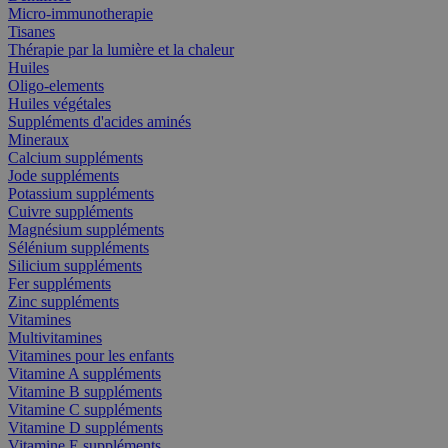
Micro-immunotherapie
Tisanes
Thérapie par la lumière et la chaleur
Huiles
Oligo-elements
Huiles végétales
Suppléments d'acides aminés
Mineraux
Calcium suppléments
Jode suppléments
Potassium suppléments
Cuivre suppléments
Magnésium suppléments
Sélénium suppléments
Silicium suppléments
Fer suppléments
Zinc suppléments
Vitamines
Multivitamines
Vitamines pour les enfants
Vitamine A suppléments
Vitamine B suppléments
Vitamine C suppléments
Vitamine D suppléments
Vitamine E suppléments