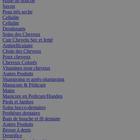
Huile de douche
Savon
Peau très seche
Cellulite
Cellulite
Deodorants
Soins des Cheveux
Cuir Chevelu Sec et Irrité
Antipelliculaire
Chute des Cheveux
Poux cheveux
Cheveux Colorés
Vitamines pour cheveux
Autres Produits
Shampoing et après-shampoing
Manucure & Pédicure
Mains
Manicure en Pedicure/Handen
Pieds et Jambes
Soins bucco-dentaires
Prothèses dentaires
Bain de bouche et fil dentaire
Autres Produits
Brosse à dents
Dentrifice