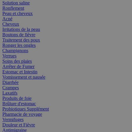
Solution saline
Ronflement
Peau et cheveux
Acné
Cheveux
Irritations de la peau
Boutons de fièvre
Traitement des poux
Ronger les ongles
Champignons
Verrues
Soins des plaies
Arrêter de Fumer
Estomac et Intestin
Vomissement et nausée
Diarrhée
Crampes
Laxatifs
Produits de foie
Brûlure d'estomac
Probiotiques Supplément
Pharmacie de voyage
Vermifuges
Douleur et Fièvre
Antimigraine