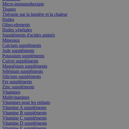
Micro-immunotherapie
Tisanes
Thérapie par la lumière et la chaleur
Huiles
Oligo-elements
Huiles végétales
Suppléments d'acides aminés
Mineraux
Calcium suppléments
Jode suppléments
Potassium suppléments
Cuivre suppléments
Magnésium suppléments
Sélénium suppléments
Silicium suppléments
Fer suppléments
Zinc suppléments
Vitamines
Multivitamines
Vitamines pour les enfants
Vitamine A suppléments
Vitamine B suppléments
Vitamine C suppléments
Vitamine D suppléments
Vitamine E suppléments