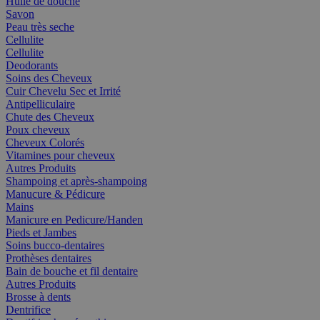
Huile de douche
Savon
Peau très seche
Cellulite
Cellulite
Deodorants
Soins des Cheveux
Cuir Chevelu Sec et Irrité
Antipelliculaire
Chute des Cheveux
Poux cheveux
Cheveux Colorés
Vitamines pour cheveux
Autres Produits
Shampoing et après-shampoing
Manucure & Pédicure
Mains
Manicure en Pedicure/Handen
Pieds et Jambes
Soins bucco-dentaires
Prothèses dentaires
Bain de bouche et fil dentaire
Autres Produits
Brosse à dents
Dentrifice