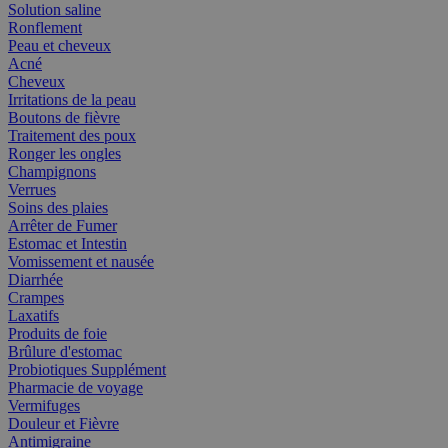
Solution saline
Ronflement
Peau et cheveux
Acné
Cheveux
Irritations de la peau
Boutons de fièvre
Traitement des poux
Ronger les ongles
Champignons
Verrues
Soins des plaies
Arrêter de Fumer
Estomac et Intestin
Vomissement et nausée
Diarrhée
Crampes
Laxatifs
Produits de foie
Brûlure d'estomac
Probiotiques Supplément
Pharmacie de voyage
Vermifuges
Douleur et Fièvre
Antimigraine