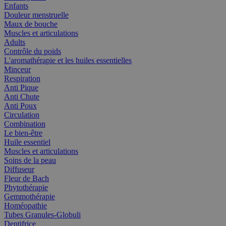
Enfants
Douleur menstruelle
Maux de bouche
Muscles et articulations
Adults
Contrôle du poids
L'aromathérapie et les huiles essentielles
Minceur
Respiration
Anti Pique
Anti Chute
Anti Poux
Circulation
Combination
Le bien-être
Huile essentiel
Muscles et articulations
Soins de la peau
Diffuseur
Fleur de Bach
Phytothérapie
Gemmothérapie
Homéopathie
Tubes Granules-Globuli
Dentifrice