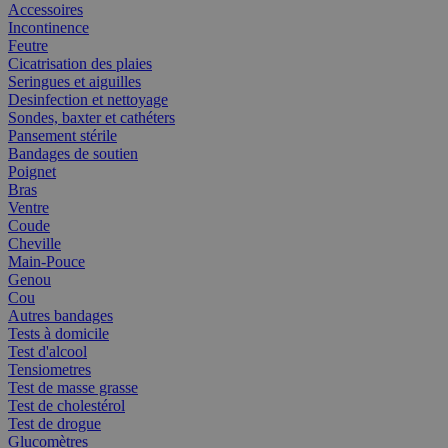
Accessoires
Incontinence
Feutre
Cicatrisation des plaies
Seringues et aiguilles
Desinfection et nettoyage
Sondes, baxter et cathéters
Pansement stérile
Bandages de soutien
Poignet
Bras
Ventre
Coude
Cheville
Main-Pouce
Genou
Cou
Autres bandages
Tests à domicile
Test d'alcool
Tensiometres
Test de masse grasse
Test de cholestérol
Test de drogue
Glucomètres