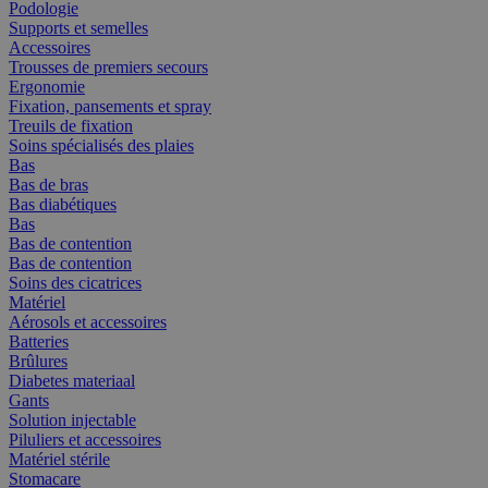
Podologie
Supports et semelles
Accessoires
Trousses de premiers secours
Ergonomie
Fixation, pansements et spray
Treuils de fixation
Soins spécialisés des plaies
Bas
Bas de bras
Bas diabétiques
Bas
Bas de contention
Bas de contention
Soins des cicatrices
Matériel
Aérosols et accessoires
Batteries
Brûlures
Diabetes materiaal
Gants
Solution injectable
Piluliers et accessoires
Matériel stérile
Stomacare