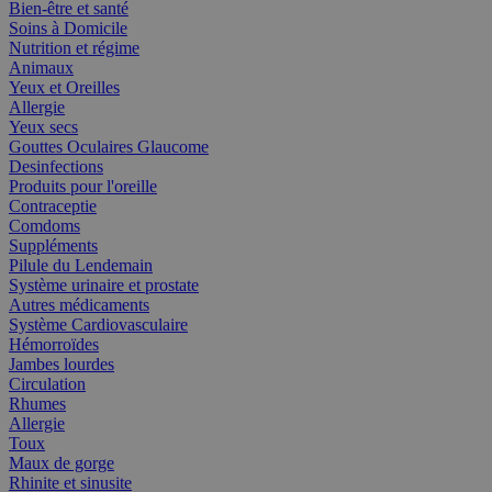
Bien-être et santé
Soins à Domicile
Nutrition et régime
Animaux
Yeux et Oreilles
Allergie
Yeux secs
Gouttes Oculaires Glaucome
Desinfections
Produits pour l'oreille
Contraceptie
Comdoms
Suppléments
Pilule du Lendemain
Système urinaire et prostate
Autres médicaments
Système Cardiovasculaire
Hémorroïdes
Jambes lourdes
Circulation
Rhumes
Allergie
Toux
Maux de gorge
Rhinite et sinusite