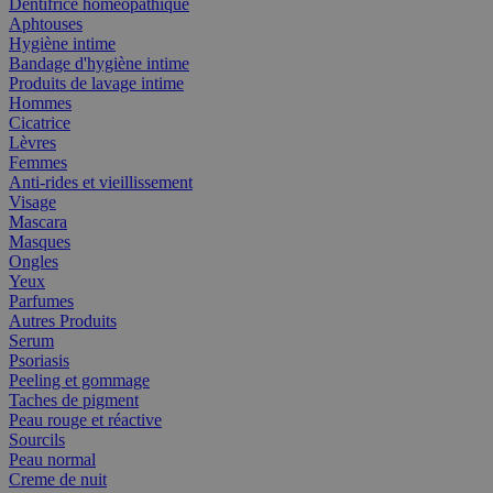
Dentifrice homéopathique
Aphtouses
Hygiène intime
Bandage d'hygiène intime
Produits de lavage intime
Hommes
Cicatrice
Lèvres
Femmes
Anti-rides et vieillissement
Visage
Mascara
Masques
Ongles
Yeux
Parfumes
Autres Produits
Serum
Psoriasis
Peeling et gommage
Taches de pigment
Peau rouge et réactive
Sourcils
Peau normal
Creme de nuit