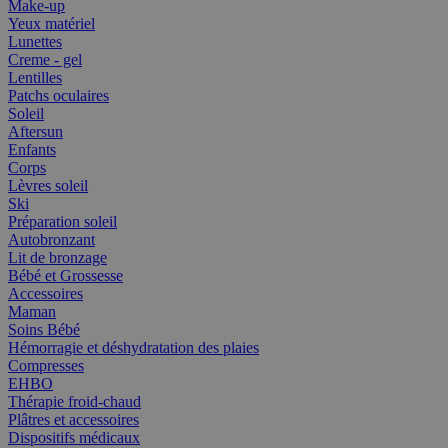
Make-up
Yeux matériel
Lunettes
Creme - gel
Lentilles
Patchs oculaires
Soleil
Aftersun
Enfants
Corps
Lèvres soleil
Ski
Préparation soleil
Autobronzant
Lit de bronzage
Bébé et Grossesse
Accessoires
Maman
Soins Bébé
Hémorragie et déshydratation des plaies
Compresses
EHBO
Thérapie froid-chaud
Plâtres et accessoires
Dispositifs médicaux