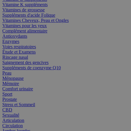
Vitamine K suppléments
Vitamines de grossesse
Suppléments d'acide Folique
Vitamines Cheveux, Peau et Ongles
Vitamines pour les yeux
Complément alimentaire
Antioxydants
Enzymes
Voies respiratoires
Étude et Examens
Rincage nasal
Saignement des gencives
Suppléments de coenzyme Q10
Peau
Ménopause
Mémoire
Comfort urinaire
Sport
Prostate
Stress et Sommeil
CBD
Sexualité
Articulation
Circulation
Jambes lourdes