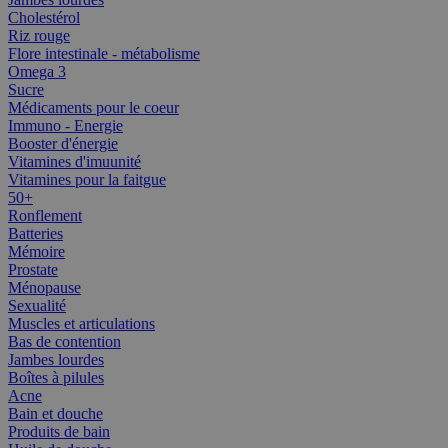
Cholestérol
Riz rouge
Flore intestinale - métabolisme
Omega 3
Sucre
Médicaments pour le coeur
Immuno - Energie
Booster d'énergie
Vitamines d'imuunité
Vitamines pour la faitgue
50+
Ronflement
Batteries
Mémoire
Prostate
Ménopause
Sexualité
Muscles et articulations
Bas de contention
Jambes lourdes
Boîtes à pilules
Acne
Bain et douche
Produits de bain