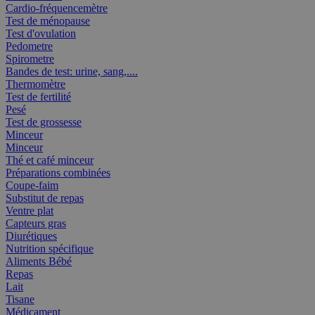
Cardio-fréquencemètre
Test de ménopause
Test d'ovulation
Pedometre
Spirometre
Bandes de test: urine, sang,....
Thermomètre
Test de fertilité
Pesé
Test de grossesse
Minceur
Minceur
Thé et café minceur
Préparations combinées
Coupe-faim
Substitut de repas
Ventre plat
Capteurs gras
Diurétiques
Nutrition spécifique
Aliments Bébé
Repas
Lait
Tisane
Médicament