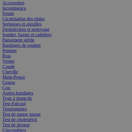
Accessoires
Incontinence
Feutre
Cicatrisation des plaies
Seringues et aiguilles
Desinfection et nettoyage
Sondes, baxter et cathéters
Pansement stérile
Bandages de soutien
Poignet
Bras
Ventre
Coude
Cheville
Main-Pouce
Genou
Cou
Autres bandages
Tests à domicile
Test d'alcool
Tensiometres
Test de masse grasse
Test de cholestérol
Test de drogue
Glucomètres