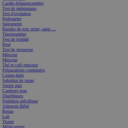
Cardio-fréquencemètre
Test de ménopause
Test d'ovulation
Pedometre
Spirometre
Bandes de test: urine, sang,....
Thermomètre
Test de fertilité
Pesé
Test de grossesse
Minceur
Minceur
Thé et café minceur
Préparations combinées
Coupe-faim
Substitut de repas
Ventre plat
Capteurs gras
Diurétiques
Nutrition spécifique
Aliments Bébé
Repas
Lait
Tisane
Médicament