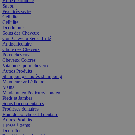
Huile de douche
Savon
Peau très seche
Cellulite
Cellulite
Deodorants
Soins des Cheveux
Cuir Chevelu Sec et Irrité
Antipelliculaire
Chute des Cheveux
Poux cheveux
Cheveux Colorés
Vitamines pour cheveux
Autres Produits
Shampoing et après-shampoing
Manucure & Pédicure
Mains
Manicure en Pedicure/Handen
Pieds et Jambes
Soins bucco-dentaires
Prothèses dentaires
Bain de bouche et fil dentaire
Autres Produits
Brosse à dents
Dentrifice