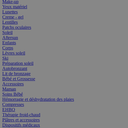
Make-up
Yeux matériel
Lunettes
Creme - gel
Lentilles
Patchs oculaires
Soleil
Aftersun
Enfants
Corps
Lèvres soleil
Ski
Préparation soleil
Autobronzant
Lit de bronzage
Bébé et Grossesse
Accessoires
Maman
Soins Bébé
Hémorragie et déshydratation des plaies
Compresses
EHBO
Thérapie froid-chaud
Plâtres et accessoires
Dispositifs médicaux