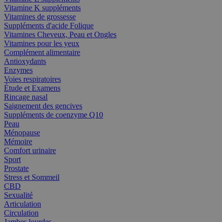
Vitamine K suppléments
Vitamines de grossesse
Suppléments d'acide Folique
Vitamines Cheveux, Peau et Ongles
Vitamines pour les yeux
Complément alimentaire
Antioxydants
Enzymes
Voies respiratoires
Étude et Examens
Rincage nasal
Saignement des gencives
Suppléments de coenzyme Q10
Peau
Ménopause
Mémoire
Comfort urinaire
Sport
Prostate
Stress et Sommeil
CBD
Sexualité
Articulation
Circulation
Jambes lourdes