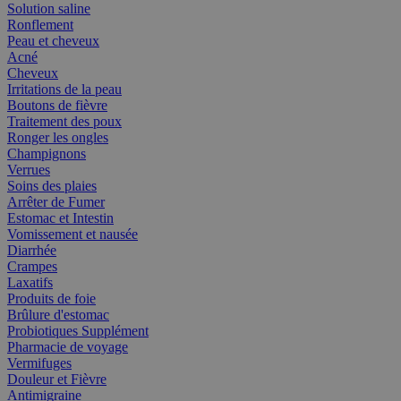
Solution saline
Ronflement
Peau et cheveux
Acné
Cheveux
Irritations de la peau
Boutons de fièvre
Traitement des poux
Ronger les ongles
Champignons
Verrues
Soins des plaies
Arrêter de Fumer
Estomac et Intestin
Vomissement et nausée
Diarrhée
Crampes
Laxatifs
Produits de foie
Brûlure d'estomac
Probiotiques Supplément
Pharmacie de voyage
Vermifuges
Douleur et Fièvre
Antimigraine