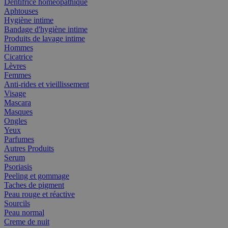
Dentifrice homéopathique
Aphtouses
Hygiène intime
Bandage d'hygiène intime
Produits de lavage intime
Hommes
Cicatrice
Lèvres
Femmes
Anti-rides et vieillissement
Visage
Mascara
Masques
Ongles
Yeux
Parfumes
Autres Produits
Serum
Psoriasis
Peeling et gommage
Taches de pigment
Peau rouge et réactive
Sourcils
Peau normal
Creme de nuit