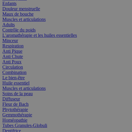
Enfants
Douleur menstruelle
Maux de bouche
Muscles et articulations
Adults
Contrôle du poids
L'aromathérapie et les huiles essentielles
Minceur
Respiration
Anti Pique
Anti Chute
Anti Poux
Circulation
Combination
Le bien-être
Huile essentiel
Muscles et articulations
Soins de la peau
Diffuseur
Fleur de Bach
Phytothérapie
Gemmothérapie
Homéopathie
Tubes Granules-Globuli
Dentifrice