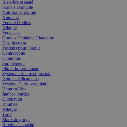
Bien-être et santé
Soins à Domicile
Nutrition et régime
Animaux
Yeux et Oreilles
Allergie
Yeux secs
Gouttes Oculaires Glaucome
Desinfections
Produits pour l'oreille
Contraceptie
Comdoms
Suppléments
Pilule du Lendemain
Système urinaire et prostate
Autres médicaments
Système Cardiovasculaire
Hémorroïdes
Jambes lourdes
Circulation
Rhumes
Allergie
Toux
Maux de gorge
Rhinite et sinusite