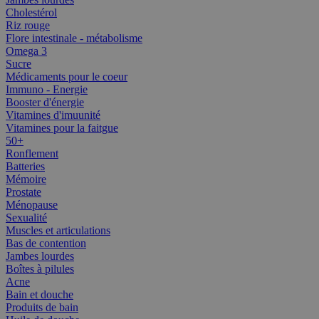
Cholestérol
Riz rouge
Flore intestinale - métabolisme
Omega 3
Sucre
Médicaments pour le coeur
Immuno - Energie
Booster d'énergie
Vitamines d'imuunité
Vitamines pour la faitgue
50+
Ronflement
Batteries
Mémoire
Prostate
Ménopause
Sexualité
Muscles et articulations
Bas de contention
Jambes lourdes
Boîtes à pilules
Acne
Bain et douche
Produits de bain