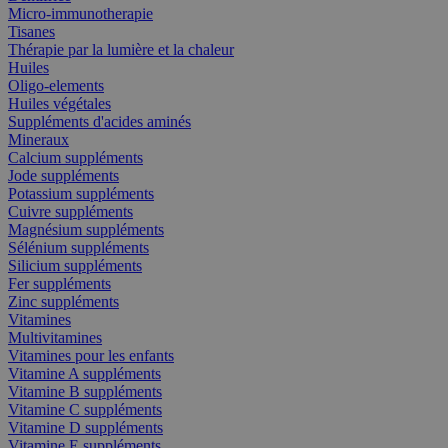
Micro-immunotherapie
Tisanes
Thérapie par la lumière et la chaleur
Huiles
Oligo-elements
Huiles végétales
Suppléments d'acides aminés
Mineraux
Calcium suppléments
Jode suppléments
Potassium suppléments
Cuivre suppléments
Magnésium suppléments
Sélénium suppléments
Silicium suppléments
Fer suppléments
Zinc suppléments
Vitamines
Multivitamines
Vitamines pour les enfants
Vitamine A suppléments
Vitamine B suppléments
Vitamine C suppléments
Vitamine D suppléments
Vitamine E suppléments