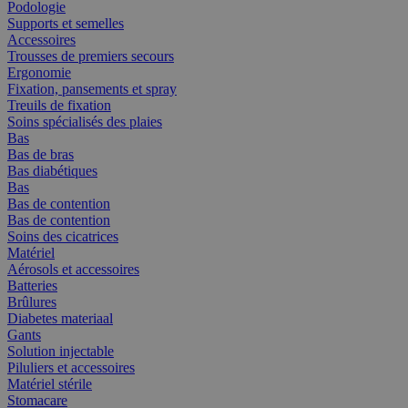
Podologie
Supports et semelles
Accessoires
Trousses de premiers secours
Ergonomie
Fixation, pansements et spray
Treuils de fixation
Soins spécialisés des plaies
Bas
Bas de bras
Bas diabétiques
Bas
Bas de contention
Bas de contention
Soins des cicatrices
Matériel
Aérosols et accessoires
Batteries
Brûlures
Diabetes materiaal
Gants
Solution injectable
Piluliers et accessoires
Matériel stérile
Stomacare