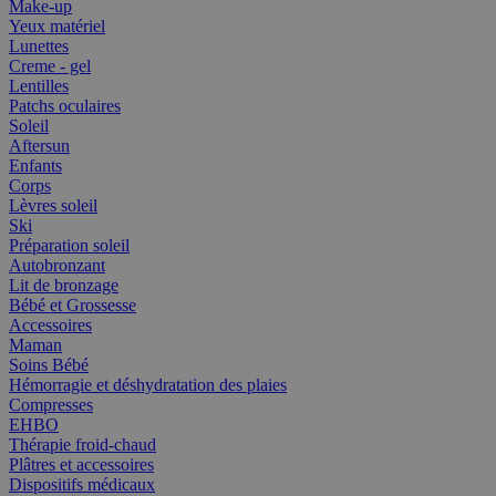
Make-up
Yeux matériel
Lunettes
Creme - gel
Lentilles
Patchs oculaires
Soleil
Aftersun
Enfants
Corps
Lèvres soleil
Ski
Préparation soleil
Autobronzant
Lit de bronzage
Bébé et Grossesse
Accessoires
Maman
Soins Bébé
Hémorragie et déshydratation des plaies
Compresses
EHBO
Thérapie froid-chaud
Plâtres et accessoires
Dispositifs médicaux