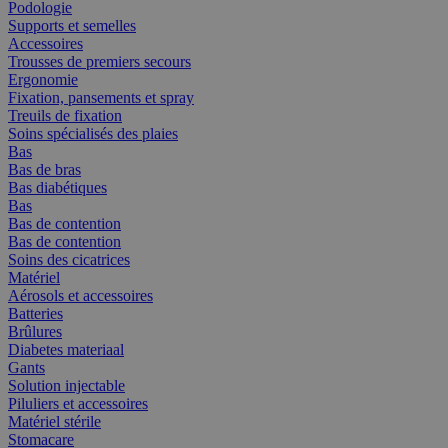
Podologie
Supports et semelles
Accessoires
Trousses de premiers secours
Ergonomie
Fixation, pansements et spray
Treuils de fixation
Soins spécialisés des plaies
Bas
Bas de bras
Bas diabétiques
Bas
Bas de contention
Bas de contention
Soins des cicatrices
Matériel
Aérosols et accessoires
Batteries
Brûlures
Diabetes materiaal
Gants
Solution injectable
Piluliers et accessoires
Matériel stérile
Stomacare