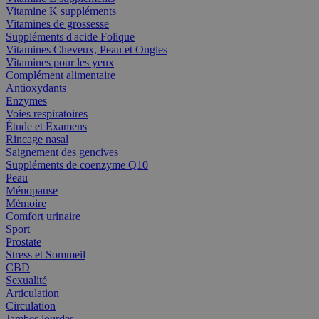
Vitamine K suppléments
Vitamines de grossesse
Suppléments d'acide Folique
Vitamines Cheveux, Peau et Ongles
Vitamines pour les yeux
Complément alimentaire
Antioxydants
Enzymes
Voies respiratoires
Étude et Examens
Rincage nasal
Saignement des gencives
Suppléments de coenzyme Q10
Peau
Ménopause
Mémoire
Comfort urinaire
Sport
Prostate
Stress et Sommeil
CBD
Sexualité
Articulation
Circulation
Jambes lourdes