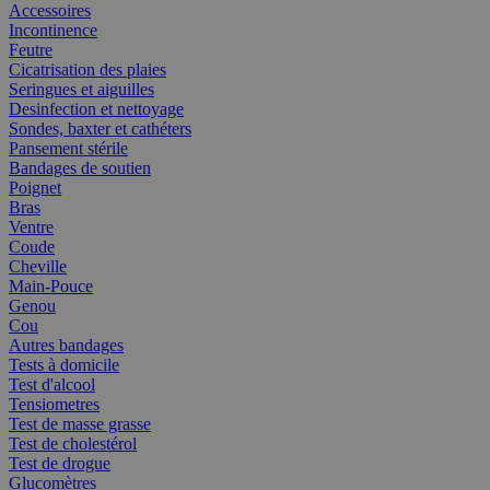
Accessoires
Incontinence
Feutre
Cicatrisation des plaies
Seringues et aiguilles
Desinfection et nettoyage
Sondes, baxter et cathéters
Pansement stérile
Bandages de soutien
Poignet
Bras
Ventre
Coude
Cheville
Main-Pouce
Genou
Cou
Autres bandages
Tests à domicile
Test d'alcool
Tensiometres
Test de masse grasse
Test de cholestérol
Test de drogue
Glucomètres