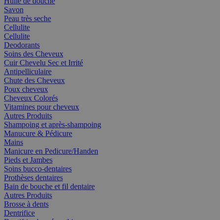
Huile de douche
Savon
Peau très seche
Cellulite
Cellulite
Deodorants
Soins des Cheveux
Cuir Chevelu Sec et Irrité
Antipelliculaire
Chute des Cheveux
Poux cheveux
Cheveux Colorés
Vitamines pour cheveux
Autres Produits
Shampoing et après-shampoing
Manucure & Pédicure
Mains
Manicure en Pedicure/Handen
Pieds et Jambes
Soins bucco-dentaires
Prothèses dentaires
Bain de bouche et fil dentaire
Autres Produits
Brosse à dents
Dentrifice