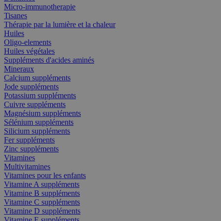
Micro-immunotherapie
Tisanes
Thérapie par la lumière et la chaleur
Huiles
Oligo-elements
Huiles végétales
Suppléments d'acides aminés
Mineraux
Calcium suppléments
Jode suppléments
Potassium suppléments
Cuivre suppléments
Magnésium suppléments
Sélénium suppléments
Silicium suppléments
Fer suppléments
Zinc suppléments
Vitamines
Multivitamines
Vitamines pour les enfants
Vitamine A suppléments
Vitamine B suppléments
Vitamine C suppléments
Vitamine D suppléments
Vitamine E suppléments