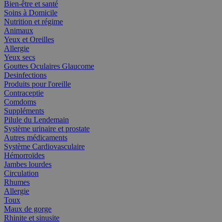
Bien-être et santé
Soins à Domicile
Nutrition et régime
Animaux
Yeux et Oreilles
Allergie
Yeux secs
Gouttes Oculaires Glaucome
Desinfections
Produits pour l'oreille
Contraceptie
Comdoms
Suppléments
Pilule du Lendemain
Système urinaire et prostate
Autres médicaments
Système Cardiovasculaire
Hémorroïdes
Jambes lourdes
Circulation
Rhumes
Allergie
Toux
Maux de gorge
Rhinite et sinusite