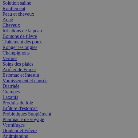
Solution saline
Ronflement
Peau et cheveux
Acné
Cheveux
Irritations de la peau
Boutons de fièvre
Traitement des poux
Ronger les ongles
Champignons
Verrues
Soins des plaies
Arrêter de Fumer
Estomac et Intestin
Vomissement et nausée
Diarrhée
Crampes
Laxatifs
Produits de foie
Brûlure d'estomac
Probiotiques Supplément
Pharmacie de voyage
Vermifuges
Douleur et Fièvre
Antimigraine