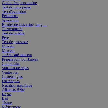
Cardio-fréquencemètre
Test de ménopause
Test d'ovulation
Pedometre
Spirometre
Bandes de test: urine, sang,....
Thermomètre
Test de fertilité
Pesé
Test de grossesse
Minceur
Minceur
Thé et café minceur
Préparations combinées
Coupe-faim
Substitut de repas
Ventre plat
Capteurs gras
Diurétiques
Nutrition spécifique
Aliments Bébé
Repas
Lait
Tisane
Médicament