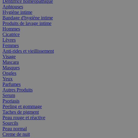
Dentifrice homéopathique
Aphtouses
Hygiène intime
Bandage d'hygiène intime
Produits de lavage intime
Hommes
Cicatrice
Lèvres
Femmes
Anti-rides et vieillissement
Visage
Mascara
Masques
Ongles
Yeux
Parfumes
Autres Produits
Serum
Psoriasis
Peeling et gommage
Taches de pigment
Peau rouge et réactive
Sourcils
Peau normal
Creme de nuit