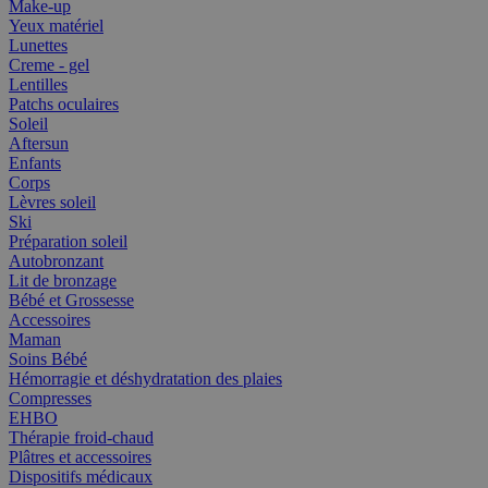
Make-up
Yeux matériel
Lunettes
Creme - gel
Lentilles
Patchs oculaires
Soleil
Aftersun
Enfants
Corps
Lèvres soleil
Ski
Préparation soleil
Autobronzant
Lit de bronzage
Bébé et Grossesse
Accessoires
Maman
Soins Bébé
Hémorragie et déshydratation des plaies
Compresses
EHBO
Thérapie froid-chaud
Plâtres et accessoires
Dispositifs médicaux