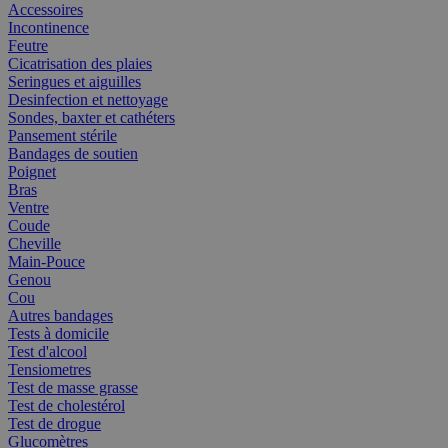
Accessoires
Incontinence
Feutre
Cicatrisation des plaies
Seringues et aiguilles
Desinfection et nettoyage
Sondes, baxter et cathéters
Pansement stérile
Bandages de soutien
Poignet
Bras
Ventre
Coude
Cheville
Main-Pouce
Genou
Cou
Autres bandages
Tests à domicile
Test d'alcool
Tensiometres
Test de masse grasse
Test de cholestérol
Test de drogue
Glucomètres