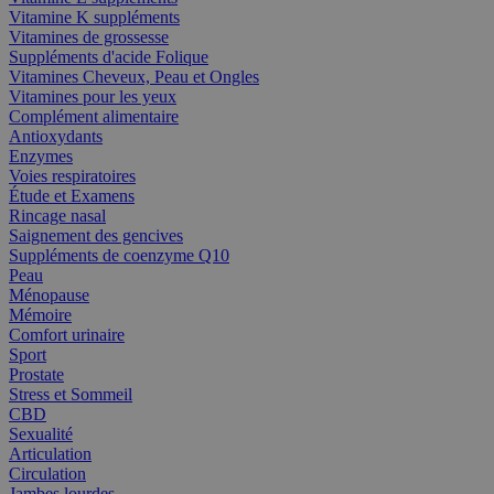
Vitamine K suppléments
Vitamines de grossesse
Suppléments d'acide Folique
Vitamines Cheveux, Peau et Ongles
Vitamines pour les yeux
Complément alimentaire
Antioxydants
Enzymes
Voies respiratoires
Étude et Examens
Rincage nasal
Saignement des gencives
Suppléments de coenzyme Q10
Peau
Ménopause
Mémoire
Comfort urinaire
Sport
Prostate
Stress et Sommeil
CBD
Sexualité
Articulation
Circulation
Jambes lourdes