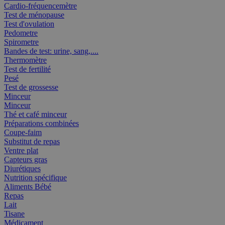
Cardio-fréquencemètre
Test de ménopause
Test d'ovulation
Pedometre
Spirometre
Bandes de test: urine, sang,....
Thermomètre
Test de fertilité
Pesé
Test de grossesse
Minceur
Minceur
Thé et café minceur
Préparations combinées
Coupe-faim
Substitut de repas
Ventre plat
Capteurs gras
Diurétiques
Nutrition spécifique
Aliments Bébé
Repas
Lait
Tisane
Médicament