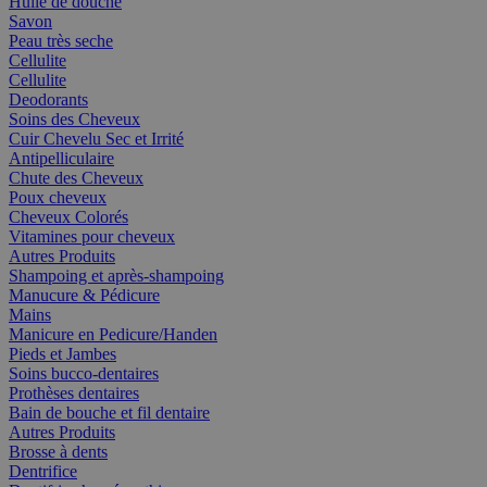
Huile de douche
Savon
Peau très seche
Cellulite
Cellulite
Deodorants
Soins des Cheveux
Cuir Chevelu Sec et Irrité
Antipelliculaire
Chute des Cheveux
Poux cheveux
Cheveux Colorés
Vitamines pour cheveux
Autres Produits
Shampoing et après-shampoing
Manucure & Pédicure
Mains
Manicure en Pedicure/Handen
Pieds et Jambes
Soins bucco-dentaires
Prothèses dentaires
Bain de bouche et fil dentaire
Autres Produits
Brosse à dents
Dentrifice