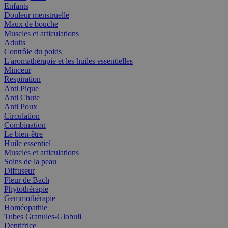
Enfants
Douleur menstruelle
Maux de bouche
Muscles et articulations
Adults
Contrôle du poids
L'aromathérapie et les huiles essentielles
Minceur
Respiration
Anti Pique
Anti Chute
Anti Poux
Circulation
Combination
Le bien-être
Huile essentiel
Muscles et articulations
Soins de la peau
Diffuseur
Fleur de Bach
Phytothérapie
Gemmothérapie
Homéopathie
Tubes Granules-Globuli
Dentifrice