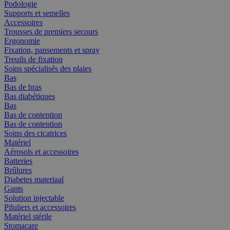
Podologie
Supports et semelles
Accessoires
Trousses de premiers secours
Ergonomie
Fixation, pansements et spray
Treuils de fixation
Soins spécialisés des plaies
Bas
Bas de bras
Bas diabétiques
Bas
Bas de contention
Bas de contention
Soins des cicatrices
Matériel
Aérosols et accessoires
Batteries
Brûlures
Diabetes materiaal
Gants
Solution injectable
Piluliers et accessoires
Matériel stérile
Stomacare