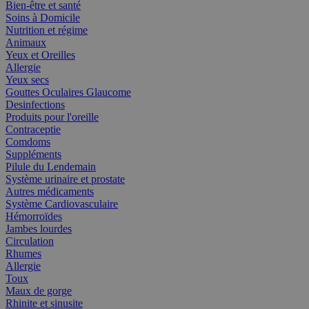
Bien-être et santé
Soins à Domicile
Nutrition et régime
Animaux
Yeux et Oreilles
Allergie
Yeux secs
Gouttes Oculaires Glaucome
Desinfections
Produits pour l'oreille
Contraceptie
Comdoms
Suppléments
Pilule du Lendemain
Système urinaire et prostate
Autres médicaments
Système Cardiovasculaire
Hémorroïdes
Jambes lourdes
Circulation
Rhumes
Allergie
Toux
Maux de gorge
Rhinite et sinusite