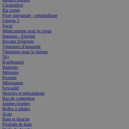
Cholestérol
Riz rouge
Flore intestinale - métabolisme
Omega 3
Sucre
Médicaments pour le coeur
Immuno - Energie
Booster d'énergie
Vitamines d'imuunité
Vitamines pour la faitgue
50+
Ronflement
Batteries
Mémoire
Prostate
Ménopause
Sexualité
Muscles et articulations
Bas de contention
Jambes lourdes
Boîtes à pilules
Acne
Bain et douche
Produits de bain