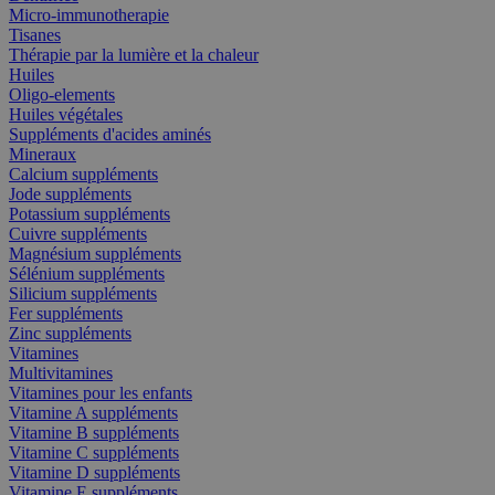
Micro-immunotherapie
Tisanes
Thérapie par la lumière et la chaleur
Huiles
Oligo-elements
Huiles végétales
Suppléments d'acides aminés
Mineraux
Calcium suppléments
Jode suppléments
Potassium suppléments
Cuivre suppléments
Magnésium suppléments
Sélénium suppléments
Silicium suppléments
Fer suppléments
Zinc suppléments
Vitamines
Multivitamines
Vitamines pour les enfants
Vitamine A suppléments
Vitamine B suppléments
Vitamine C suppléments
Vitamine D suppléments
Vitamine E suppléments