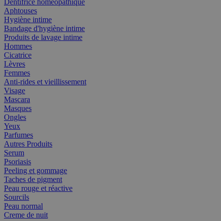
Dentifrice homéopathique
Aphtouses
Hygiène intime
Bandage d'hygiène intime
Produits de lavage intime
Hommes
Cicatrice
Lèvres
Femmes
Anti-rides et vieillissement
Visage
Mascara
Masques
Ongles
Yeux
Parfumes
Autres Produits
Serum
Psoriasis
Peeling et gommage
Taches de pigment
Peau rouge et réactive
Sourcils
Peau normal
Creme de nuit