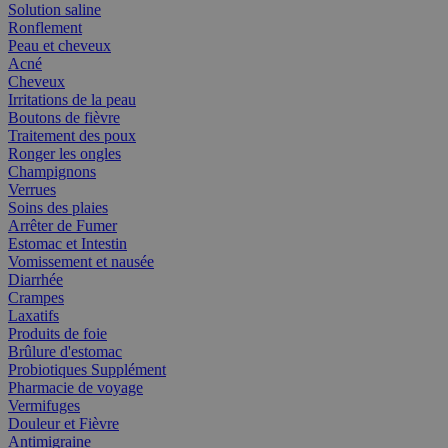
Solution saline
Ronflement
Peau et cheveux
Acné
Cheveux
Irritations de la peau
Boutons de fièvre
Traitement des poux
Ronger les ongles
Champignons
Verrues
Soins des plaies
Arrêter de Fumer
Estomac et Intestin
Vomissement et nausée
Diarrhée
Crampes
Laxatifs
Produits de foie
Brûlure d'estomac
Probiotiques Supplément
Pharmacie de voyage
Vermifuges
Douleur et Fièvre
Antimigraine