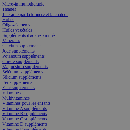
Micro-immunotherapie
Tisanes
Thérapie par la lumière et la chaleur
Huiles
Oligo-elements
Huiles végétales
Suppléments d'acides aminés
Mineraux
Calcium suppléments
Jode suppléments
Potassium suppléments
Cuivre suppléments
Magnésium suppléments
Sélénium suppléments
Silicium suppléments
Fer suppléments
Zinc suppléments
Vitamines
Multivitamines
Vitamines pour les enfants
Vitamine A suppléments
Vitamine B suppléments
Vitamine C suppléments
Vitamine D suppléments
Vitamine E suppléments