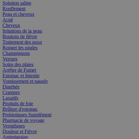
Solution saline
Ronflement
Peau et cheveux
Acné
Cheveux
Irritations de la peau
Boutons de fièvre
Traitement des poux
Ronger les ongles
Champignons
Verrues
Soins des plaies
Arrêter de Fumer
Estomac et Intestin
Vomissement et nausée
Diarrhée
Crampes
Laxatifs
Produits de foie
Brûlure d'estomac
Probiotiques Supplément
Pharmacie de voyage
Vermifuges
Douleur et Fièvre
Antimigraine