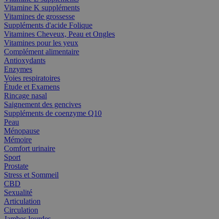
Vitamine K suppléments
Vitamines de grossesse
Suppléments d'acide Folique
Vitamines Cheveux, Peau et Ongles
Vitamines pour les yeux
Complément alimentaire
Antioxydants
Enzymes
Voies respiratoires
Étude et Examens
Rincage nasal
Saignement des gencives
Suppléments de coenzyme Q10
Peau
Ménopause
Mémoire
Comfort urinaire
Sport
Prostate
Stress et Sommeil
CBD
Sexualité
Articulation
Circulation
Jambes lourdes