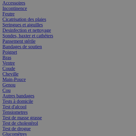
Accessoires
Incontinence
Feutre
Cicatrisation des plaies
Seringues et aiguilles
Desinfection et nettoyage
Sondes, baxter et cathéters
Pansement stérile
Bandages de soutien
Poignet
Bras
Ventre
Coude
Cheville
Main-Pouce
Genou
Cou
Autres bandages
Tests à domicile
Test d'alcool
Tensiometres
Test de masse grasse
Test de cholestérol
Test de drogue
Glucomètres