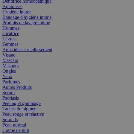
Dentifrice homéopathique
Aphtouses
Hygiène intime
Bandage d'hygiène intime
Produits de lavage intime
Hommes
Cicatrice
Lèvres
Femmes
Anti-rides et vieillissement
Visage
Mascara
Masques
Ongles
Yeux
Parfumes
Autres Produits
Serum
Psoriasis
Peeling et gommage
Taches de pigment
Peau rouge et réactive
Sourcils
Peau normal
Creme de nuit