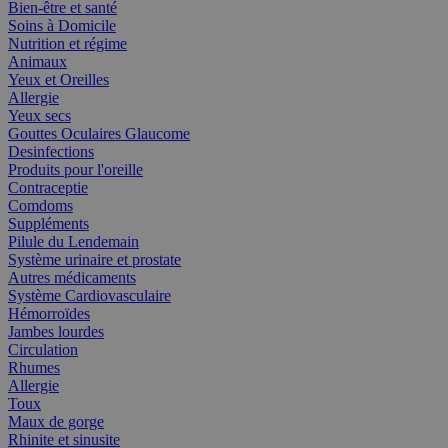
Bien-être et santé
Soins à Domicile
Nutrition et régime
Animaux
Yeux et Oreilles
Allergie
Yeux secs
Gouttes Oculaires Glaucome
Desinfections
Produits pour l'oreille
Contraceptie
Comdoms
Suppléments
Pilule du Lendemain
Système urinaire et prostate
Autres médicaments
Système Cardiovasculaire
Hémorroïdes
Jambes lourdes
Circulation
Rhumes
Allergie
Toux
Maux de gorge
Rhinite et sinusite