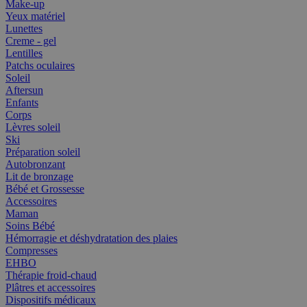
Make-up
Yeux matériel
Lunettes
Creme - gel
Lentilles
Patchs oculaires
Soleil
Aftersun
Enfants
Corps
Lèvres soleil
Ski
Préparation soleil
Autobronzant
Lit de bronzage
Bébé et Grossesse
Accessoires
Maman
Soins Bébé
Hémorragie et déshydratation des plaies
Compresses
EHBO
Thérapie froid-chaud
Plâtres et accessoires
Dispositifs médicaux