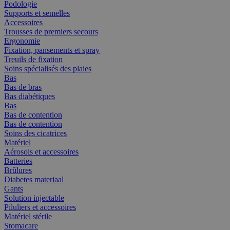
Podologie
Supports et semelles
Accessoires
Trousses de premiers secours
Ergonomie
Fixation, pansements et spray
Treuils de fixation
Soins spécialisés des plaies
Bas
Bas de bras
Bas diabétiques
Bas
Bas de contention
Bas de contention
Soins des cicatrices
Matériel
Aérosols et accessoires
Batteries
Brûlures
Diabetes materiaal
Gants
Solution injectable
Piluliers et accessoires
Matériel stérile
Stomacare