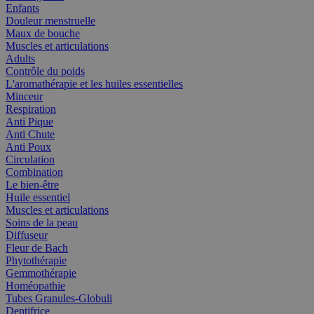
Enfants
Douleur menstruelle
Maux de bouche
Muscles et articulations
Adults
Contrôle du poids
L'aromathérapie et les huiles essentielles
Minceur
Respiration
Anti Pique
Anti Chute
Anti Poux
Circulation
Combination
Le bien-être
Huile essentiel
Muscles et articulations
Soins de la peau
Diffuseur
Fleur de Bach
Phytothérapie
Gemmothérapie
Homéopathie
Tubes Granules-Globuli
Dentifrice