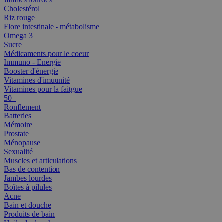
Cholestérol
Riz rouge
Flore intestinale - métabolisme
Omega 3
Sucre
Médicaments pour le coeur
Immuno - Energie
Booster d'énergie
Vitamines d'imuunité
Vitamines pour la faitgue
50+
Ronflement
Batteries
Mémoire
Prostate
Ménopause
Sexualité
Muscles et articulations
Bas de contention
Jambes lourdes
Boîtes à pilules
Acne
Bain et douche
Produits de bain