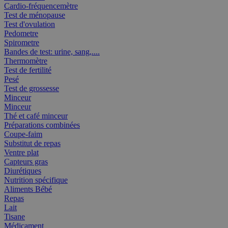
Cardio-fréquencemètre
Test de ménopause
Test d'ovulation
Pedometre
Spirometre
Bandes de test: urine, sang,....
Thermomètre
Test de fertilité
Pesé
Test de grossesse
Minceur
Minceur
Thé et café minceur
Préparations combinées
Coupe-faim
Substitut de repas
Ventre plat
Capteurs gras
Diurétiques
Nutrition spécifique
Aliments Bébé
Repas
Lait
Tisane
Médicament