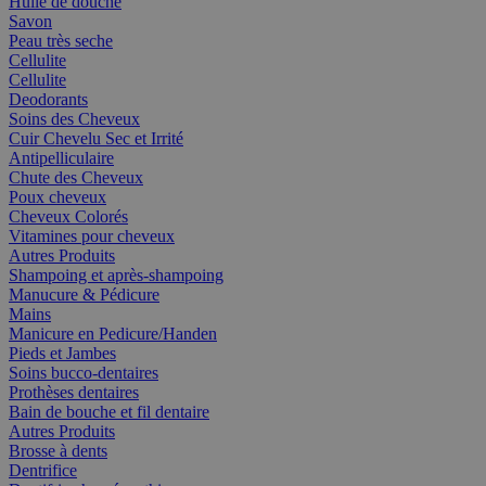
Huile de douche
Savon
Peau très seche
Cellulite
Cellulite
Deodorants
Soins des Cheveux
Cuir Chevelu Sec et Irrité
Antipelliculaire
Chute des Cheveux
Poux cheveux
Cheveux Colorés
Vitamines pour cheveux
Autres Produits
Shampoing et après-shampoing
Manucure & Pédicure
Mains
Manicure en Pedicure/Handen
Pieds et Jambes
Soins bucco-dentaires
Prothèses dentaires
Bain de bouche et fil dentaire
Autres Produits
Brosse à dents
Dentrifice