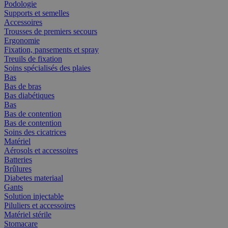
Podologie
Supports et semelles
Accessoires
Trousses de premiers secours
Ergonomie
Fixation, pansements et spray
Treuils de fixation
Soins spécialisés des plaies
Bas
Bas de bras
Bas diabétiques
Bas
Bas de contention
Bas de contention
Soins des cicatrices
Matériel
Aérosols et accessoires
Batteries
Brûlures
Diabetes materiaal
Gants
Solution injectable
Piluliers et accessoires
Matériel stérile
Stomacare