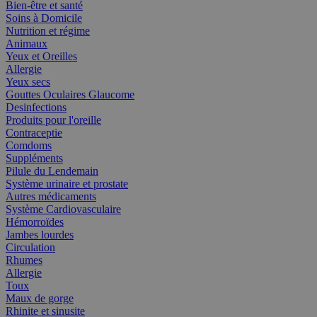
Bien-être et santé
Soins à Domicile
Nutrition et régime
Animaux
Yeux et Oreilles
Allergie
Yeux secs
Gouttes Oculaires Glaucome
Desinfections
Produits pour l'oreille
Contraceptie
Comdoms
Suppléments
Pilule du Lendemain
Système urinaire et prostate
Autres médicaments
Système Cardiovasculaire
Hémorroïdes
Jambes lourdes
Circulation
Rhumes
Allergie
Toux
Maux de gorge
Rhinite et sinusite