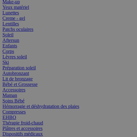
Make-up
Yeux matériel
Lunettes
Creme - gel
Lentilles
Patchs oculaires
Soleil
Aftersun
Enfants
Corps
Lèvres soleil
Ski
Préparation soleil
Autobronzant
Lit de bronzage
Bébé et Grossesse
Accessoires
Maman
Soins Bébé
Hémorragie et déshydratation des plaies
Compresses
EHBO
Thérapie froid-chaud
Plâtres et accessoires
Dispositifs médicaux