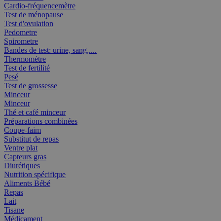
Cardio-fréquencemètre
Test de ménopause
Test d'ovulation
Pedometre
Spirometre
Bandes de test: urine, sang,....
Thermomètre
Test de fertilité
Pesé
Test de grossesse
Minceur
Minceur
Thé et café minceur
Préparations combinées
Coupe-faim
Substitut de repas
Ventre plat
Capteurs gras
Diurétiques
Nutrition spécifique
Aliments Bébé
Repas
Lait
Tisane
Médicament