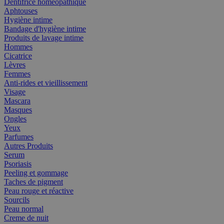
Dentifrice homéopathique
Aphtouses
Hygiène intime
Bandage d'hygiène intime
Produits de lavage intime
Hommes
Cicatrice
Lèvres
Femmes
Anti-rides et vieillissement
Visage
Mascara
Masques
Ongles
Yeux
Parfumes
Autres Produits
Serum
Psoriasis
Peeling et gommage
Taches de pigment
Peau rouge et réactive
Sourcils
Peau normal
Creme de nuit