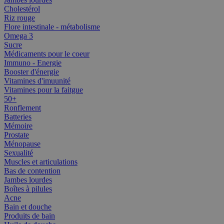
Cholestérol
Riz rouge
Flore intestinale - métabolisme
Omega 3
Sucre
Médicaments pour le coeur
Immuno - Energie
Booster d'énergie
Vitamines d'imuunité
Vitamines pour la faitgue
50+
Ronflement
Batteries
Mémoire
Prostate
Ménopause
Sexualité
Muscles et articulations
Bas de contention
Jambes lourdes
Boîtes à pilules
Acne
Bain et douche
Produits de bain