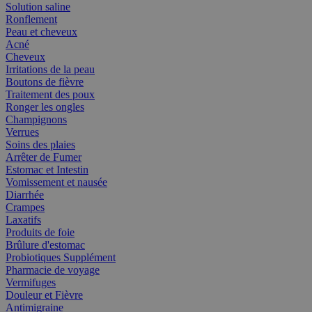
Solution saline
Ronflement
Peau et cheveux
Acné
Cheveux
Irritations de la peau
Boutons de fièvre
Traitement des poux
Ronger les ongles
Champignons
Verrues
Soins des plaies
Arrêter de Fumer
Estomac et Intestin
Vomissement et nausée
Diarrhée
Crampes
Laxatifs
Produits de foie
Brûlure d'estomac
Probiotiques Supplément
Pharmacie de voyage
Vermifuges
Douleur et Fièvre
Antimigraine