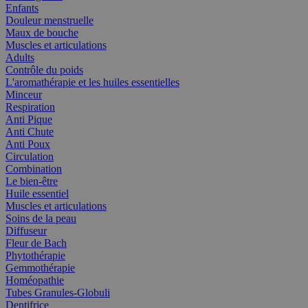
Enfants
Douleur menstruelle
Maux de bouche
Muscles et articulations
Adults
Contrôle du poids
L'aromathérapie et les huiles essentielles
Minceur
Respiration
Anti Pique
Anti Chute
Anti Poux
Circulation
Combination
Le bien-être
Huile essentiel
Muscles et articulations
Soins de la peau
Diffuseur
Fleur de Bach
Phytothérapie
Gemmothérapie
Homéopathie
Tubes Granules-Globuli
Dentifrice