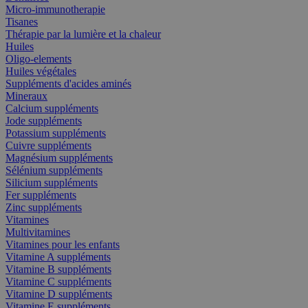
Micro-immunotherapie
Tisanes
Thérapie par la lumière et la chaleur
Huiles
Oligo-elements
Huiles végétales
Suppléments d'acides aminés
Mineraux
Calcium suppléments
Jode suppléments
Potassium suppléments
Cuivre suppléments
Magnésium suppléments
Sélénium suppléments
Silicium suppléments
Fer suppléments
Zinc suppléments
Vitamines
Multivitamines
Vitamines pour les enfants
Vitamine A suppléments
Vitamine B suppléments
Vitamine C suppléments
Vitamine D suppléments
Vitamine E suppléments