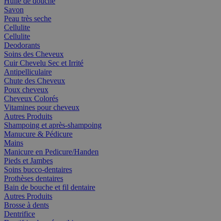
Huile de douche
Savon
Peau très seche
Cellulite
Cellulite
Deodorants
Soins des Cheveux
Cuir Chevelu Sec et Irrité
Antipelliculaire
Chute des Cheveux
Poux cheveux
Cheveux Colorés
Vitamines pour cheveux
Autres Produits
Shampoing et après-shampoing
Manucure & Pédicure
Mains
Manicure en Pedicure/Handen
Pieds et Jambes
Soins bucco-dentaires
Prothèses dentaires
Bain de bouche et fil dentaire
Autres Produits
Brosse à dents
Dentrifice