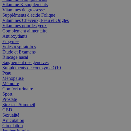
Vitamine K suppléments
Vitamines de grossesse
Suppléments d'acide Folique
Vitamines Cheveux, Peau et Ongles
Vitamines pour les yeux
Complément alimentaire
Antioxydants
Enzymes
Voies respiratoires
Étude et Examens
Rincage nasal
Saignement des gencives
Suppléments de coenzyme Q10
Peau
Ménopause
Mémoire
Comfort urinaire
Sport
Prostate
Stress et Sommeil
CBD
Sexualité
Articulation
Circulation
Jambes lourdes