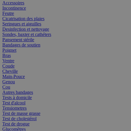
Accessoires
Incontinence
Feutre
Cicatrisation des plaies
Seringues et aiguilles
Desinfection et nettoyage
Sondes, baxter et cathéters
Pansement stérile
Bandages de soutien
Poignet
Bras
Ventre
Coude
Cheville
Main-Pouce
Genou
Cou
Autres bandages
Tests à domicile
Test d'alcool
Tensiometres
Test de masse grasse
Test de cholestérol
Test de drogue
Glucomètres