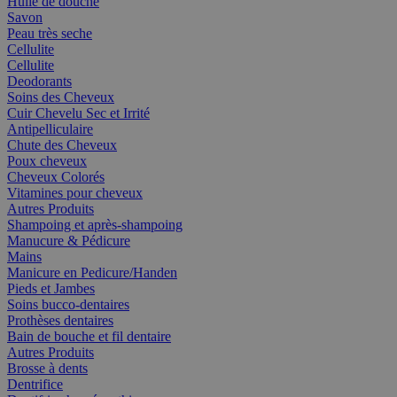
Huile de douche
Savon
Peau très seche
Cellulite
Cellulite
Deodorants
Soins des Cheveux
Cuir Chevelu Sec et Irrité
Antipelliculaire
Chute des Cheveux
Poux cheveux
Cheveux Colorés
Vitamines pour cheveux
Autres Produits
Shampoing et après-shampoing
Manucure & Pédicure
Mains
Manicure en Pedicure/Handen
Pieds et Jambes
Soins bucco-dentaires
Prothèses dentaires
Bain de bouche et fil dentaire
Autres Produits
Brosse à dents
Dentrifice