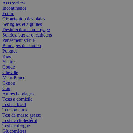
Accessoires
Incontinence
Feutre
Cicatrisation des plaies
Seringues et aiguilles
Desinfection et nettoyage
Sondes, baxter et cathéters
Pansement stérile
Bandages de soutien
Poignet
Bras
Ventre
Coude
Cheville
Main-Pouce
Genou
Cou
Autres bandages
Tests à domicile
Test d'alcool
Tensiometres
Test de masse grasse
Test de cholestérol
Test de drogue
Glucomètres