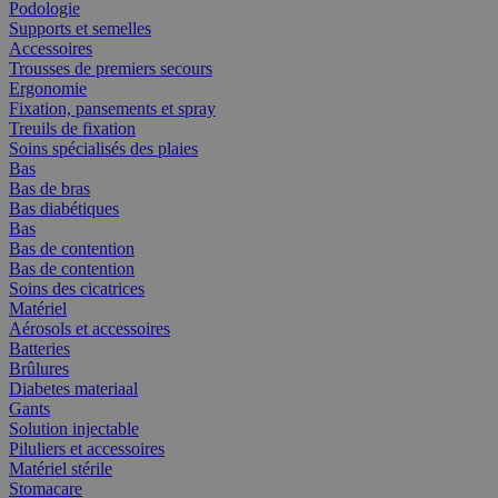
Podologie
Supports et semelles
Accessoires
Trousses de premiers secours
Ergonomie
Fixation, pansements et spray
Treuils de fixation
Soins spécialisés des plaies
Bas
Bas de bras
Bas diabétiques
Bas
Bas de contention
Bas de contention
Soins des cicatrices
Matériel
Aérosols et accessoires
Batteries
Brûlures
Diabetes materiaal
Gants
Solution injectable
Piluliers et accessoires
Matériel stérile
Stomacare