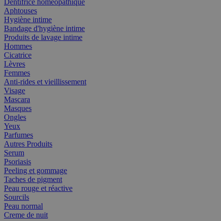
Dentifrice homéopathique
Aphtouses
Hygiène intime
Bandage d'hygiène intime
Produits de lavage intime
Hommes
Cicatrice
Lèvres
Femmes
Anti-rides et vieillissement
Visage
Mascara
Masques
Ongles
Yeux
Parfumes
Autres Produits
Serum
Psoriasis
Peeling et gommage
Taches de pigment
Peau rouge et réactive
Sourcils
Peau normal
Creme de nuit