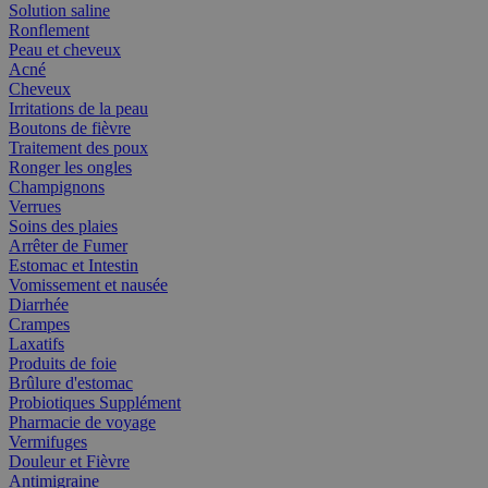
Solution saline
Ronflement
Peau et cheveux
Acné
Cheveux
Irritations de la peau
Boutons de fièvre
Traitement des poux
Ronger les ongles
Champignons
Verrues
Soins des plaies
Arrêter de Fumer
Estomac et Intestin
Vomissement et nausée
Diarrhée
Crampes
Laxatifs
Produits de foie
Brûlure d'estomac
Probiotiques Supplément
Pharmacie de voyage
Vermifuges
Douleur et Fièvre
Antimigraine