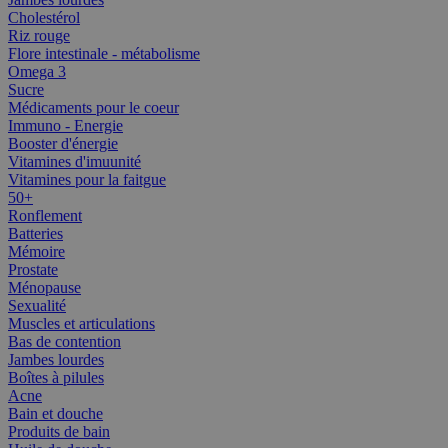
Cholestérol
Riz rouge
Flore intestinale - métabolisme
Omega 3
Sucre
Médicaments pour le coeur
Immuno - Energie
Booster d'énergie
Vitamines d'imuunité
Vitamines pour la faitgue
50+
Ronflement
Batteries
Mémoire
Prostate
Ménopause
Sexualité
Muscles et articulations
Bas de contention
Jambes lourdes
Boîtes à pilules
Acne
Bain et douche
Produits de bain