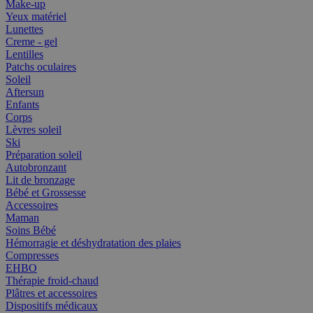
Make-up
Yeux matériel
Lunettes
Creme - gel
Lentilles
Patchs oculaires
Soleil
Aftersun
Enfants
Corps
Lèvres soleil
Ski
Préparation soleil
Autobronzant
Lit de bronzage
Bébé et Grossesse
Accessoires
Maman
Soins Bébé
Hémorragie et déshydratation des plaies
Compresses
EHBO
Thérapie froid-chaud
Plâtres et accessoires
Dispositifs médicaux