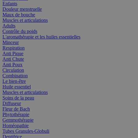
Enfants
Douleur menstruelle
Maux de bouche
Muscles et articulations
Adults
Contrôle du poids
L'aromathérapie et les huiles essentielles
Minceur
Respiration
Anti Pique
Anti Chute
Anti Poux
Circulation
Combination
Le bien-être
Huile essentiel
Muscles et articulations
Soins de la peau
Diffuseur
Fleur de Bach
Phytothérapie
Gemmothérapie
Homéopathie
Tubes Granules-Globuli
Dentifrice