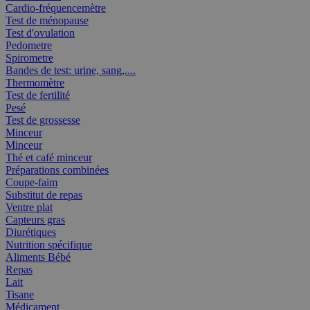
Cardio-fréquencemètre
Test de ménopause
Test d'ovulation
Pedometre
Spirometre
Bandes de test: urine, sang,....
Thermomètre
Test de fertilité
Pesé
Test de grossesse
Minceur
Minceur
Thé et café minceur
Préparations combinées
Coupe-faim
Substitut de repas
Ventre plat
Capteurs gras
Diurétiques
Nutrition spécifique
Aliments Bébé
Repas
Lait
Tisane
Médicament