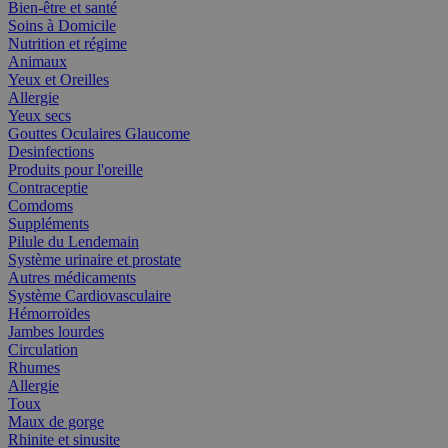
Bien-être et santé
Soins à Domicile
Nutrition et régime
Animaux
Yeux et Oreilles
Allergie
Yeux secs
Gouttes Oculaires Glaucome
Desinfections
Produits pour l'oreille
Contraceptie
Comdoms
Suppléments
Pilule du Lendemain
Système urinaire et prostate
Autres médicaments
Système Cardiovasculaire
Hémorroïdes
Jambes lourdes
Circulation
Rhumes
Allergie
Toux
Maux de gorge
Rhinite et sinusite