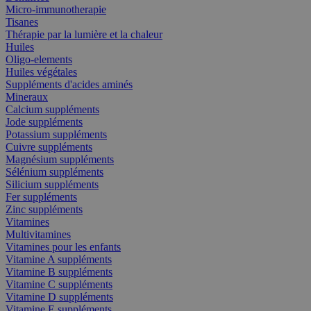
Micro-immunotherapie
Tisanes
Thérapie par la lumière et la chaleur
Huiles
Oligo-elements
Huiles végétales
Suppléments d'acides aminés
Mineraux
Calcium suppléments
Jode suppléments
Potassium suppléments
Cuivre suppléments
Magnésium suppléments
Sélénium suppléments
Silicium suppléments
Fer suppléments
Zinc suppléments
Vitamines
Multivitamines
Vitamines pour les enfants
Vitamine A suppléments
Vitamine B suppléments
Vitamine C suppléments
Vitamine D suppléments
Vitamine E suppléments