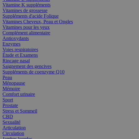
Vitamine K suppléments
Vitamines de grossesse
Suppléments d'acide Folique
Vitamines Cheveux, Peau et Ongles
Vitamines pour les yeux
Complément alimentaire
Antioxydants
Enzymes
Voies respiratoires
Étude et Examens
Rincage nasal
Saignement des gencives
Suppléments de coenzyme Q10
Peau
Ménopause
Mémoire
Comfort urinaire
Sport
Prostate
Stress et Sommeil
CBD
Sexualité
Articulation
Circulation
Jambes lourdes