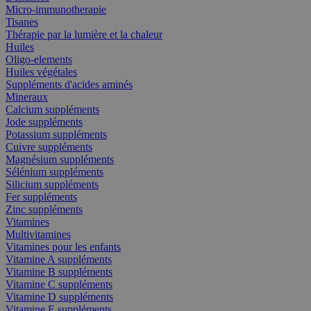
Micro-immunotherapie
Tisanes
Thérapie par la lumière et la chaleur
Huiles
Oligo-elements
Huiles végétales
Suppléments d'acides aminés
Mineraux
Calcium suppléments
Jode suppléments
Potassium suppléments
Cuivre suppléments
Magnésium suppléments
Sélénium suppléments
Silicium suppléments
Fer suppléments
Zinc suppléments
Vitamines
Multivitamines
Vitamines pour les enfants
Vitamine A suppléments
Vitamine B suppléments
Vitamine C suppléments
Vitamine D suppléments
Vitamine E suppléments