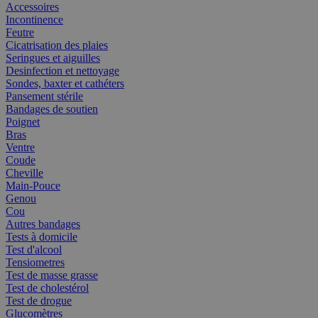
Accessoires
Incontinence
Feutre
Cicatrisation des plaies
Seringues et aiguilles
Desinfection et nettoyage
Sondes, baxter et cathéters
Pansement stérile
Bandages de soutien
Poignet
Bras
Ventre
Coude
Cheville
Main-Pouce
Genou
Cou
Autres bandages
Tests à domicile
Test d'alcool
Tensiometres
Test de masse grasse
Test de cholestérol
Test de drogue
Glucomètres