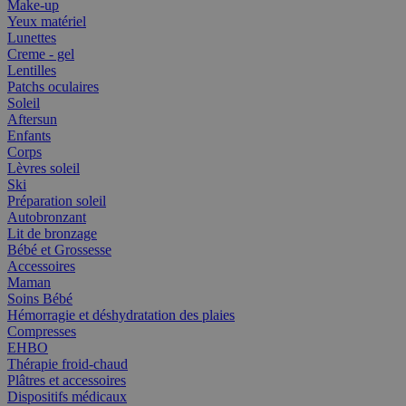
Make-up
Yeux matériel
Lunettes
Creme - gel
Lentilles
Patchs oculaires
Soleil
Aftersun
Enfants
Corps
Lèvres soleil
Ski
Préparation soleil
Autobronzant
Lit de bronzage
Bébé et Grossesse
Accessoires
Maman
Soins Bébé
Hémorragie et déshydratation des plaies
Compresses
EHBO
Thérapie froid-chaud
Plâtres et accessoires
Dispositifs médicaux