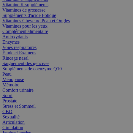
Vitamine K suppléments
Vitamines de grossesse
Suppléments d'acide Folique
Vitamines Cheveux, Peau et Ongles
Vitamines pour les yeux
Complément alimentaire
Antioxydants
Enzymes
Voies respiratoires
Étude et Examens
Rincage nasal
Saignement des gencives
Suppléments de coenzyme Q10
Peau
Ménopause
Mémoire
Comfort urinaire
Sport
Prostate
Stress et Sommeil
CBD
Sexualité
Articulation
Circulation
Jambes lourdes