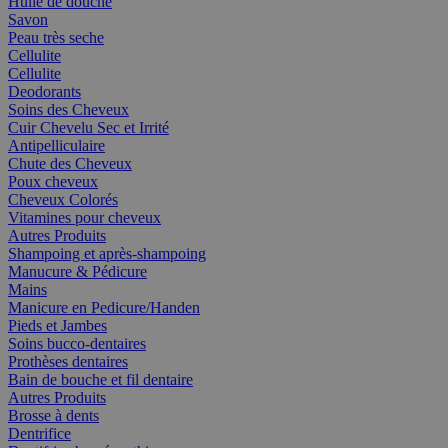
Huile de douche
Savon
Peau très seche
Cellulite
Cellulite
Deodorants
Soins des Cheveux
Cuir Chevelu Sec et Irrité
Antipelliculaire
Chute des Cheveux
Poux cheveux
Cheveux Colorés
Vitamines pour cheveux
Autres Produits
Shampoing et après-shampoing
Manucure & Pédicure
Mains
Manicure en Pedicure/Handen
Pieds et Jambes
Soins bucco-dentaires
Prothèses dentaires
Bain de bouche et fil dentaire
Autres Produits
Brosse à dents
Dentrifice