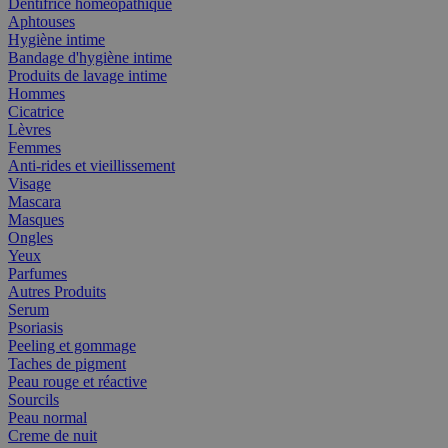
Dentifrice homéopathique
Aphtouses
Hygiène intime
Bandage d'hygiène intime
Produits de lavage intime
Hommes
Cicatrice
Lèvres
Femmes
Anti-rides et vieillissement
Visage
Mascara
Masques
Ongles
Yeux
Parfumes
Autres Produits
Serum
Psoriasis
Peeling et gommage
Taches de pigment
Peau rouge et réactive
Sourcils
Peau normal
Creme de nuit