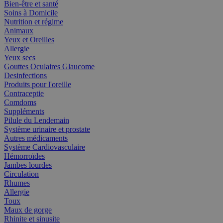
Bien-être et santé
Soins à Domicile
Nutrition et régime
Animaux
Yeux et Oreilles
Allergie
Yeux secs
Gouttes Oculaires Glaucome
Desinfections
Produits pour l'oreille
Contraceptie
Comdoms
Suppléments
Pilule du Lendemain
Système urinaire et prostate
Autres médicaments
Système Cardiovasculaire
Hémorroïdes
Jambes lourdes
Circulation
Rhumes
Allergie
Toux
Maux de gorge
Rhinite et sinusite