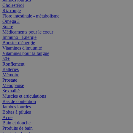
Cholestérol
Riz rouge
Flore intestinale - métabolisme
Omega 3
Sucre
Médicaments pour le coeur
Immuno - Energie
Booster d'énergie
Vitamines d'imuunité
Vitamines pour la faitgue
50+
Ronflement
Batteries
Mémoire
Prostate
Ménopause
Sexualité
Muscles et articulations
Bas de contention
Jambes lourdes
Boîtes à pilules
Acne
Bain et douche
Produits de bain