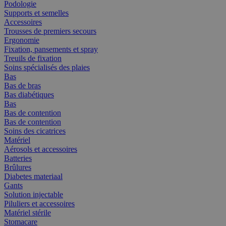
Podologie
Supports et semelles
Accessoires
Trousses de premiers secours
Ergonomie
Fixation, pansements et spray
Treuils de fixation
Soins spécialisés des plaies
Bas
Bas de bras
Bas diabétiques
Bas
Bas de contention
Bas de contention
Soins des cicatrices
Matériel
Aérosols et accessoires
Batteries
Brûlures
Diabetes materiaal
Gants
Solution injectable
Piluliers et accessoires
Matériel stérile
Stomacare