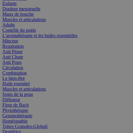
Enfants
Douleur menstruelle
Maux de bouche
Muscles et articulations
Adults
Contrôle du poids
L'aromathérapie et les huiles essentielles
Minceur
Respiration
Anti Pique
Anti Chute
Anti Poux
Circulation
Combination
Le bien-être
Huile essentiel
Muscles et articulations
Soins de la peau
Diffuseur
Fleur de Bach
Phytothérapie
Gemmothérapie
Homéopathie
Tubes Granules-Globuli
Dentifrice