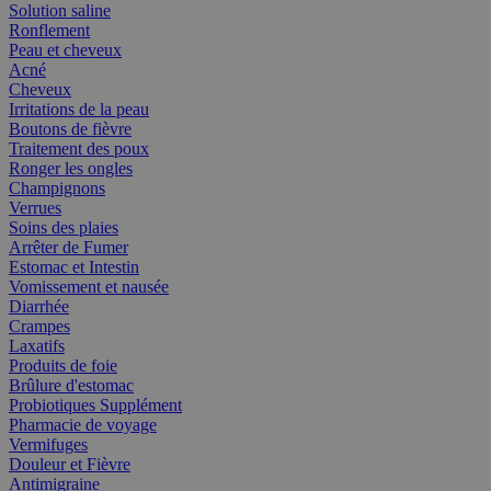
Solution saline
Ronflement
Peau et cheveux
Acné
Cheveux
Irritations de la peau
Boutons de fièvre
Traitement des poux
Ronger les ongles
Champignons
Verrues
Soins des plaies
Arrêter de Fumer
Estomac et Intestin
Vomissement et nausée
Diarrhée
Crampes
Laxatifs
Produits de foie
Brûlure d'estomac
Probiotiques Supplément
Pharmacie de voyage
Vermifuges
Douleur et Fièvre
Antimigraine