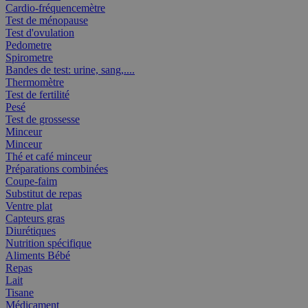
Cardio-fréquencemètre
Test de ménopause
Test d'ovulation
Pedometre
Spirometre
Bandes de test: urine, sang,....
Thermomètre
Test de fertilité
Pesé
Test de grossesse
Minceur
Minceur
Thé et café minceur
Préparations combinées
Coupe-faim
Substitut de repas
Ventre plat
Capteurs gras
Diurétiques
Nutrition spécifique
Aliments Bébé
Repas
Lait
Tisane
Médicament