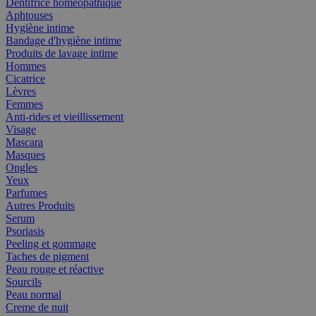
Dentifrice homéopathique
Aphtouses
Hygiène intime
Bandage d'hygiène intime
Produits de lavage intime
Hommes
Cicatrice
Lèvres
Femmes
Anti-rides et vieillissement
Visage
Mascara
Masques
Ongles
Yeux
Parfumes
Autres Produits
Serum
Psoriasis
Peeling et gommage
Taches de pigment
Peau rouge et réactive
Sourcils
Peau normal
Creme de nuit