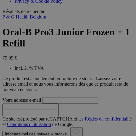
Privacy & Cookie Policy
combineren to
veel versc
gebruikerssess
Microsoft
analytische
Résultats de recherche
waardoor 
doeleinden.
kunnen w
P & G Health Belgium
gevolgd.
Oral-B Pro3 Junior Frozen + 1
Refill
79,99 €
Incl. 21% TVA
Ce produit est actuellement en rupture de stock ! Laissez votre
adresse email et nous vous informerons dès que ce produit sera de
nouveau en stock.
Votre adresse e-mail
Ce site est protégé par reCAPTCHA et les
Règles de confidentialité
et
Conditions d'utilisation
de Google.
Informez-moi des nouveaux stocks