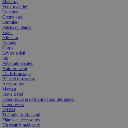
Make-up
Yeux matériel
Lunettes
Creme - gel
Lentilles
Patchs oculaires
Soleil
Aftersun
Enfants
Corps
Lèvres soleil
Ski
Préparation soleil
Autobronzant
Lit de bronzage
Bébé et Grossesse
Accessoires
Maman
Soins Bébé
Hémorragie et déshydratation des plaies
Compresses
EHBO
Thérapie froid-chaud
Plâtres et accessoires
Dispositifs médicaux