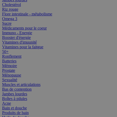
Cholestérol
Riz rouge
Flore intestinale - métabolisme
Omega 3
Sucre
Médicaments pour le coeur
Immuno - Energie
Booster d'énergie
Vitamines d'imuunité
Vitamines pour la faitgue
50+
Ronflement
Batteries
Mémoire
Prostate
Ménopause
Sexualité
Muscles et articulations
Bas de contention
Jambes lourdes
Boîtes à pilules
Acne
Bain et douche
Produits de bain