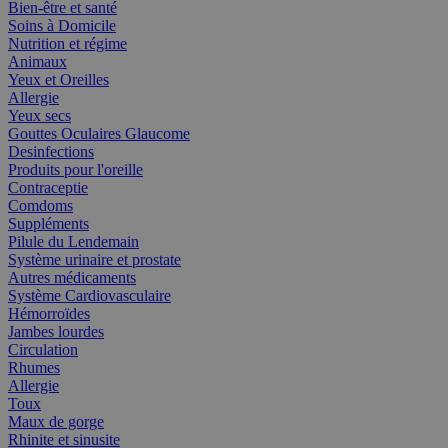
Bien-être et santé
Soins à Domicile
Nutrition et régime
Animaux
Yeux et Oreilles
Allergie
Yeux secs
Gouttes Oculaires Glaucome
Desinfections
Produits pour l'oreille
Contraceptie
Comdoms
Suppléments
Pilule du Lendemain
Système urinaire et prostate
Autres médicaments
Système Cardiovasculaire
Hémorroïdes
Jambes lourdes
Circulation
Rhumes
Allergie
Toux
Maux de gorge
Rhinite et sinusite