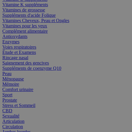
Vitamine K suppléments
Vitamines de grossesse
Suppléments d'acide Folique
Vitamines Cheveux, Peau et Ongles
Vitamines pour les yeux
Complément alimentaire
Antioxydants
Enzymes
Voies respiratoires
Étude et Examens
Rincage nasal
Saignement des gencives
Suppléments de coenzyme Q10
Peau
Ménopause
Mémoire
Comfort urinaire
Sport
Prostate
Stress et Sommeil
CBD
Sexualité
Articulation
Circulation
Jambes lourdes