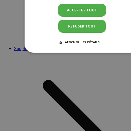
ACCEPTER TOUT
REFUSER TOUT
AFFICHER LES DÉTAILS
Suppléments
STRICTEMENT NÉCESSAIRES
PERFORMANCE
CIBLAGE
FONCTIONNALITÉ
Strictement nécessaires
Performance
Ciblage
Fonctionnalité
Les cookies strictement nécessaires habilitent des