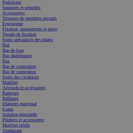
Podologie
Supports et semelles
Accessoires
Trousses de premiers secours
Ergonomie
Fixation, pansements et spray
Treuils de fixation
Soins spécialisés des plaies
Bas
Bas de bras
Bas diabétiques
Bas
Bas de contention
Bas de contention
Soins des cicatrices
Matériel
Aérosols et accessoires
Batteries
Brûlures
Diabetes materiaal
Gants
Solution injectable
Piluliers et accessoires
Matériel stérile
Stomacare