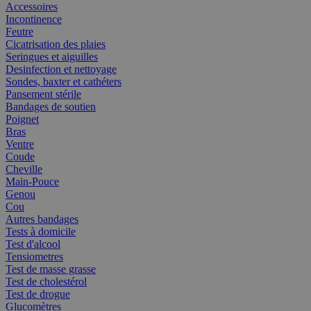
Accessoires
Incontinence
Feutre
Cicatrisation des plaies
Seringues et aiguilles
Desinfection et nettoyage
Sondes, baxter et cathéters
Pansement stérile
Bandages de soutien
Poignet
Bras
Ventre
Coude
Cheville
Main-Pouce
Genou
Cou
Autres bandages
Tests à domicile
Test d'alcool
Tensiometres
Test de masse grasse
Test de cholestérol
Test de drogue
Glucomètres