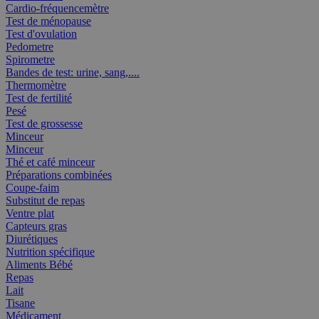
Cardio-fréquencemètre
Test de ménopause
Test d'ovulation
Pedometre
Spirometre
Bandes de test: urine, sang,....
Thermomètre
Test de fertilité
Pesé
Test de grossesse
Minceur
Minceur
Thé et café minceur
Préparations combinées
Coupe-faim
Substitut de repas
Ventre plat
Capteurs gras
Diurétiques
Nutrition spécifique
Aliments Bébé
Repas
Lait
Tisane
Médicament