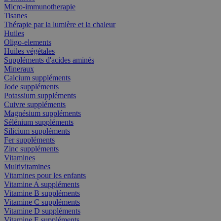
Micro-immunotherapie
Tisanes
Thérapie par la lumière et la chaleur
Huiles
Oligo-elements
Huiles végétales
Suppléments d'acides aminés
Mineraux
Calcium suppléments
Jode suppléments
Potassium suppléments
Cuivre suppléments
Magnésium suppléments
Sélénium suppléments
Silicium suppléments
Fer suppléments
Zinc suppléments
Vitamines
Multivitamines
Vitamines pour les enfants
Vitamine A suppléments
Vitamine B suppléments
Vitamine C suppléments
Vitamine D suppléments
Vitamine E suppléments