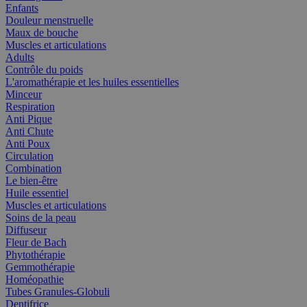
Enfants
Douleur menstruelle
Maux de bouche
Muscles et articulations
Adults
Contrôle du poids
L'aromathérapie et les huiles essentielles
Minceur
Respiration
Anti Pique
Anti Chute
Anti Poux
Circulation
Combination
Le bien-être
Huile essentiel
Muscles et articulations
Soins de la peau
Diffuseur
Fleur de Bach
Phytothérapie
Gemmothérapie
Homéopathie
Tubes Granules-Globuli
Dentifrice