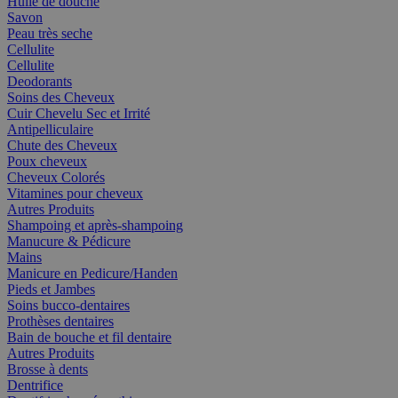
Huile de douche
Savon
Peau très seche
Cellulite
Cellulite
Deodorants
Soins des Cheveux
Cuir Chevelu Sec et Irrité
Antipelliculaire
Chute des Cheveux
Poux cheveux
Cheveux Colorés
Vitamines pour cheveux
Autres Produits
Shampoing et après-shampoing
Manucure & Pédicure
Mains
Manicure en Pedicure/Handen
Pieds et Jambes
Soins bucco-dentaires
Prothèses dentaires
Bain de bouche et fil dentaire
Autres Produits
Brosse à dents
Dentrifice