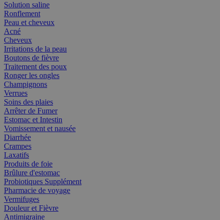
Solution saline
Ronflement
Peau et cheveux
Acné
Cheveux
Irritations de la peau
Boutons de fièvre
Traitement des poux
Ronger les ongles
Champignons
Verrues
Soins des plaies
Arrêter de Fumer
Estomac et Intestin
Vomissement et nausée
Diarrhée
Crampes
Laxatifs
Produits de foie
Brûlure d'estomac
Probiotiques Supplément
Pharmacie de voyage
Vermifuges
Douleur et Fièvre
Antimigraine