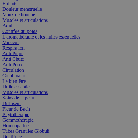
Enfants
Douleur menstruelle
Maux de bouche
Muscles et articulations
Adults
Contrôle du poids
L'aromathérapie et les huiles essentielles
Minceur
Respiration
Anti Pique
Anti Chute
Anti Poux
Circulation
Combination
Le bien-être
Huile essentiel
Muscles et articulations
Soins de la peau
Diffuseur
Fleur de Bach
Phytothérapie
Gemmothérapie
Homéopathie
Tubes Granules-Globuli
Dentifrice