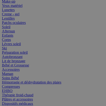
Make-up
Yeux matériel
Lunettes
Creme - gel
Lentilles
Patchs oculaires
Soleil
Aftersun
Enfants
Corps
Lèvres soleil
Ski
Préparation soleil
Autobronzant
Lit de bronzage
Bébé et Grossesse
Accessoires
Maman
Soins Bébé
Hémorragie et déshydratation des plaies
Compresses
EHBO
Thérapie froid-chaud
Plâtres et accessoires
Dispositifs médicaux