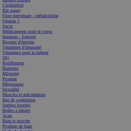
Cholestérol
Riz rouge
Flore intestinale - métabolisme
Omega 3
Sucre
Médicaments pour le coeur
Immuno - Energie
Booster d'énergie
Vitamines d'imuunité
Vitamines pour la faitgue
50+
Ronflement
Batteries
Mémoire
Prostate
Ménopause
Sexualité
Muscles et articulations
Bas de contention
Jambes lourdes
Boîtes à pilules
Acne
Bain et douche
Produits de bain