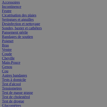
Accessoires
Incontinence
Feutre
Cicatrisation des plaies
Seringues et aiguilles
Desinfection et nettoyage
Sondes, baxter et cathéters
Pansement stérile
Bandages de soutien
Poignet
Bras
Ventre
Coude
Cheville
Main-Pouce
Genou
Cou
Autres bandages
Tests à domicile
Test d'alcool
Tensiometres
Test de masse grasse
Test de cholestérol
Test de drogue
Glucomètres