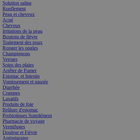
Solution saline
Ronflement
Peau et cheveux
Acné
Cheveux
Irritations de la peau
Boutons de fièvre
Traitement des poux
Ronger les ongles
Champignons
Verrues
Soins des plaies
Arrêter de Fumer
Estomac et Intestin
Vomissement et nausée
Diarrhée
Crampes
Laxatifs
Produits de foie
Brûlure d'estomac
Probiotiques Supplément
Pharmacie de voyage
Vermifuges
Douleur et Fièvre
Antimigraine