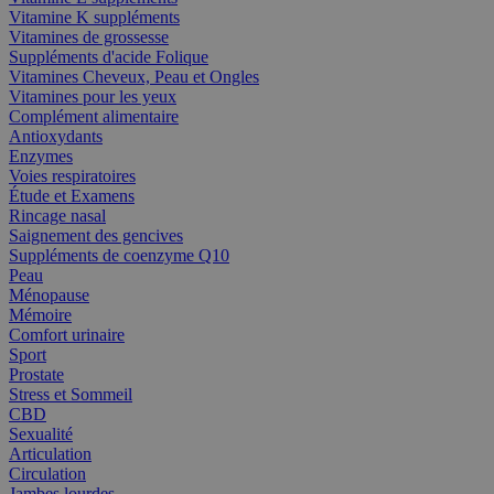
Vitamine K suppléments
Vitamines de grossesse
Suppléments d'acide Folique
Vitamines Cheveux, Peau et Ongles
Vitamines pour les yeux
Complément alimentaire
Antioxydants
Enzymes
Voies respiratoires
Étude et Examens
Rincage nasal
Saignement des gencives
Suppléments de coenzyme Q10
Peau
Ménopause
Mémoire
Comfort urinaire
Sport
Prostate
Stress et Sommeil
CBD
Sexualité
Articulation
Circulation
Jambes lourdes