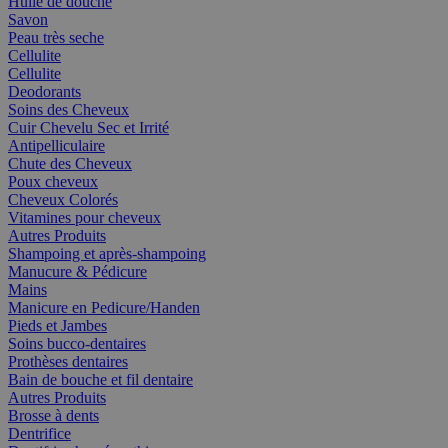
Huile de douche
Savon
Peau très seche
Cellulite
Cellulite
Deodorants
Soins des Cheveux
Cuir Chevelu Sec et Irrité
Antipelliculaire
Chute des Cheveux
Poux cheveux
Cheveux Colorés
Vitamines pour cheveux
Autres Produits
Shampoing et après-shampoing
Manucure & Pédicure
Mains
Manicure en Pedicure/Handen
Pieds et Jambes
Soins bucco-dentaires
Prothèses dentaires
Bain de bouche et fil dentaire
Autres Produits
Brosse à dents
Dentrifice