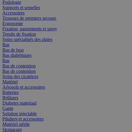
Podologie
Supports et semelles
Accessoires
Trousses de premiers secours
Ergonomie
Fixation, pansements et spray
Treuils de fixation
Soins spécialisés des plaies
Bas
Bas de bras
Bas diabétiques
Bas
Bas de contention
Bas de contention
Soins des cicatrices
Matériel
Aérosols et accessoires
Batteries
Brûlures
Diabetes materiaal
Gants
Solution injectable
Piluliers et accessoires
Matériel stérile
Stomacare