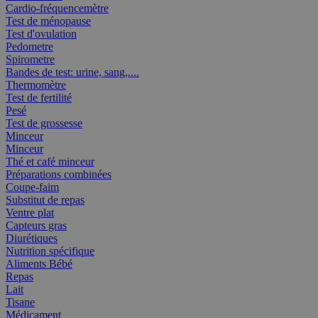
Cardio-fréquencemètre
Test de ménopause
Test d'ovulation
Pedometre
Spirometre
Bandes de test: urine, sang,....
Thermomètre
Test de fertilité
Pesé
Test de grossesse
Minceur
Minceur
Thé et café minceur
Préparations combinées
Coupe-faim
Substitut de repas
Ventre plat
Capteurs gras
Diurétiques
Nutrition spécifique
Aliments Bébé
Repas
Lait
Tisane
Médicament