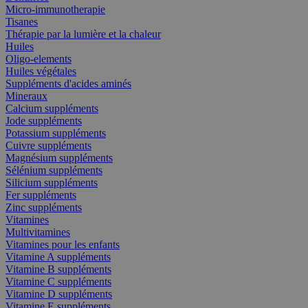
Micro-immunotherapie
Tisanes
Thérapie par la lumière et la chaleur
Huiles
Oligo-elements
Huiles végétales
Suppléments d'acides aminés
Mineraux
Calcium suppléments
Jode suppléments
Potassium suppléments
Cuivre suppléments
Magnésium suppléments
Sélénium suppléments
Silicium suppléments
Fer suppléments
Zinc suppléments
Vitamines
Multivitamines
Vitamines pour les enfants
Vitamine A suppléments
Vitamine B suppléments
Vitamine C suppléments
Vitamine D suppléments
Vitamine E suppléments