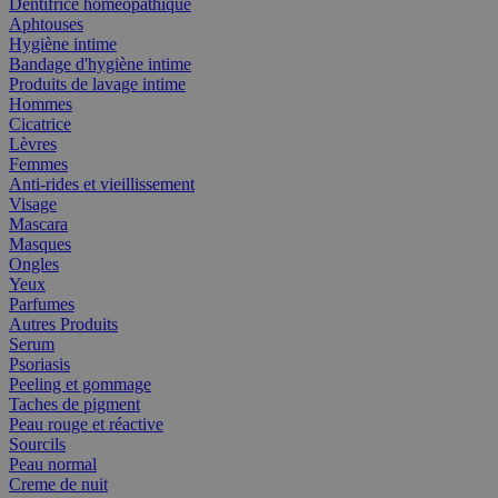
Dentifrice homéopathique
Aphtouses
Hygiène intime
Bandage d'hygiène intime
Produits de lavage intime
Hommes
Cicatrice
Lèvres
Femmes
Anti-rides et vieillissement
Visage
Mascara
Masques
Ongles
Yeux
Parfumes
Autres Produits
Serum
Psoriasis
Peeling et gommage
Taches de pigment
Peau rouge et réactive
Sourcils
Peau normal
Creme de nuit