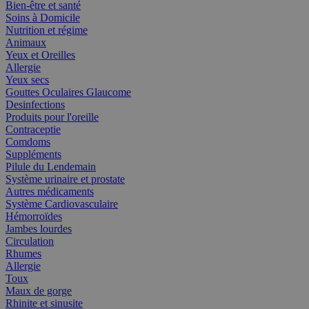
Bien-être et santé
Soins à Domicile
Nutrition et régime
Animaux
Yeux et Oreilles
Allergie
Yeux secs
Gouttes Oculaires Glaucome
Desinfections
Produits pour l'oreille
Contraceptie
Comdoms
Suppléments
Pilule du Lendemain
Système urinaire et prostate
Autres médicaments
Système Cardiovasculaire
Hémorroïdes
Jambes lourdes
Circulation
Rhumes
Allergie
Toux
Maux de gorge
Rhinite et sinusite