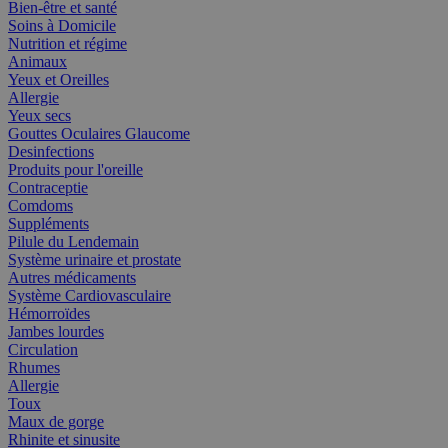
Bien-être et santé
Soins à Domicile
Nutrition et régime
Animaux
Yeux et Oreilles
Allergie
Yeux secs
Gouttes Oculaires Glaucome
Desinfections
Produits pour l'oreille
Contraceptie
Comdoms
Suppléments
Pilule du Lendemain
Système urinaire et prostate
Autres médicaments
Système Cardiovasculaire
Hémorroïdes
Jambes lourdes
Circulation
Rhumes
Allergie
Toux
Maux de gorge
Rhinite et sinusite