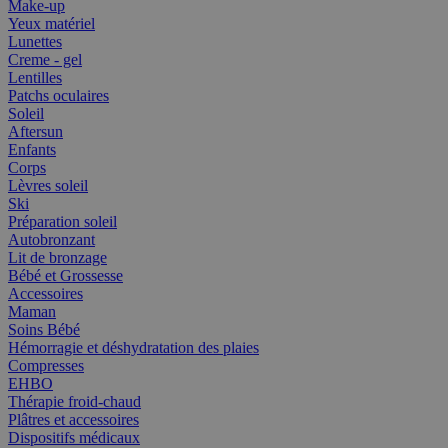
Make-up
Yeux matériel
Lunettes
Creme - gel
Lentilles
Patchs oculaires
Soleil
Aftersun
Enfants
Corps
Lèvres soleil
Ski
Préparation soleil
Autobronzant
Lit de bronzage
Bébé et Grossesse
Accessoires
Maman
Soins Bébé
Hémorragie et déshydratation des plaies
Compresses
EHBO
Thérapie froid-chaud
Plâtres et accessoires
Dispositifs médicaux