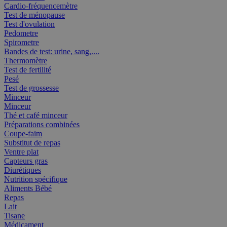
Cardio-fréquencemètre
Test de ménopause
Test d'ovulation
Pedometre
Spirometre
Bandes de test: urine, sang,....
Thermomètre
Test de fertilité
Pesé
Test de grossesse
Minceur
Minceur
Thé et café minceur
Préparations combinées
Coupe-faim
Substitut de repas
Ventre plat
Capteurs gras
Diurétiques
Nutrition spécifique
Aliments Bébé
Repas
Lait
Tisane
Médicament