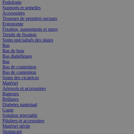
Podologie
Supports et semelles
Accessoires
Trousses de premiers secours
Ergonomie
Fixation, pansements et spray
Treuils de fixation
Soins spécialisés des plaies
Bas
Bas de bras
Bas diabétiques
Bas
Bas de contention
Bas de contention
Soins des cicatrices
Matériel
Aérosols et accessoires
Batteries
Brûlures
Diabetes materiaal
Gants
Solution injectable
Piluliers et accessoires
Matériel stérile
Stomacare