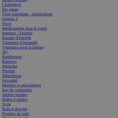
Cholestérol
Riz rouge
Flore intestinale - métabolisme
Omega 3
Sucre
Médicaments pour le coeur
Immuno - Energie
Booster d'énergie
Vitamines d'imuunité
Vitamines pour la faitgue
50+
Ronflement
Batteries
Mémoire
Prostate
Ménopause
Sexualité
Muscles et articulations
Bas de contention
Jambes lourdes
Boîtes à pilules
Acne
Bain et douche
Produits de bain