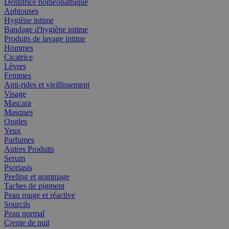
Dentifrice homéopathique
Aphtouses
Hygiène intime
Bandage d'hygiène intime
Produits de lavage intime
Hommes
Cicatrice
Lèvres
Femmes
Anti-rides et vieillissement
Visage
Mascara
Masques
Ongles
Yeux
Parfumes
Autres Produits
Serum
Psoriasis
Peeling et gommage
Taches de pigment
Peau rouge et réactive
Sourcils
Peau normal
Creme de nuit