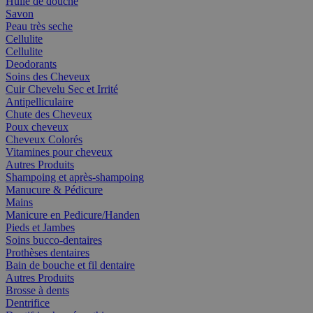
Huile de douche
Savon
Peau très seche
Cellulite
Cellulite
Deodorants
Soins des Cheveux
Cuir Chevelu Sec et Irrité
Antipelliculaire
Chute des Cheveux
Poux cheveux
Cheveux Colorés
Vitamines pour cheveux
Autres Produits
Shampoing et après-shampoing
Manucure & Pédicure
Mains
Manicure en Pedicure/Handen
Pieds et Jambes
Soins bucco-dentaires
Prothèses dentaires
Bain de bouche et fil dentaire
Autres Produits
Brosse à dents
Dentrifice