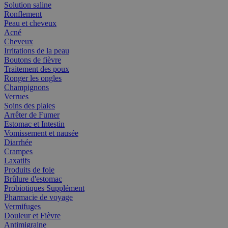
Solution saline
Ronflement
Peau et cheveux
Acné
Cheveux
Irritations de la peau
Boutons de fièvre
Traitement des poux
Ronger les ongles
Champignons
Verrues
Soins des plaies
Arrêter de Fumer
Estomac et Intestin
Vomissement et nausée
Diarrhée
Crampes
Laxatifs
Produits de foie
Brûlure d'estomac
Probiotiques Supplément
Pharmacie de voyage
Vermifuges
Douleur et Fièvre
Antimigraine