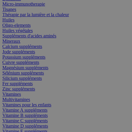
Micro-immunotherapie
Tisanes
Thérapie par la lumière et la chaleur
Huiles
Oligo-elements
Huiles végétales
Suppléments d'acides aminés
Mineraux
Calcium suppléments
Jode suppléments
Potassium suppléments
Cuivre suppléments
Magnésium suppléments
Sélénium suppléments
Silicium suppléments
Fer suppléments
Zinc suppléments
Vitamines
Multivitamines
Vitamines pour les enfants
Vitamine A suppléments
Vitamine B suppléments
Vitamine C suppléments
Vitamine D suppléments
Vitamine E suppléments