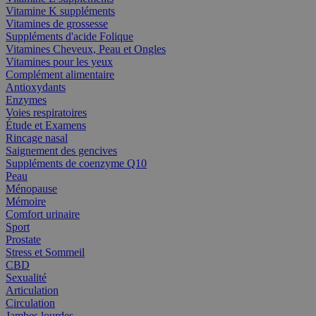
Vitamine K suppléments
Vitamines de grossesse
Suppléments d'acide Folique
Vitamines Cheveux, Peau et Ongles
Vitamines pour les yeux
Complément alimentaire
Antioxydants
Enzymes
Voies respiratoires
Étude et Examens
Rincage nasal
Saignement des gencives
Suppléments de coenzyme Q10
Peau
Ménopause
Mémoire
Comfort urinaire
Sport
Prostate
Stress et Sommeil
CBD
Sexualité
Articulation
Circulation
Jambes lourdes