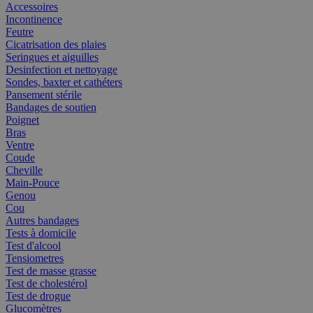
Accessoires
Incontinence
Feutre
Cicatrisation des plaies
Seringues et aiguilles
Desinfection et nettoyage
Sondes, baxter et cathéters
Pansement stérile
Bandages de soutien
Poignet
Bras
Ventre
Coude
Cheville
Main-Pouce
Genou
Cou
Autres bandages
Tests à domicile
Test d'alcool
Tensiometres
Test de masse grasse
Test de cholestérol
Test de drogue
Glucomètres