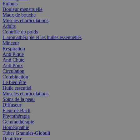
Enfants
Douleur menstruelle
Maux de bouche
Muscles et articulations
Adults
Contrôle du poids
L'aromathérapie et les huiles essentielles
Minceur
Respiration
Anti Pique
Anti Chute
Anti Poux
Circulation
Combination
Le bien-être
Huile essentiel
Muscles et articulations
Soins de la peau
Diffuseur
Fleur de Bach
Phytothérapie
Gemmothérapie
Homéopathie
Tubes Granules-Globuli
Dentifrice