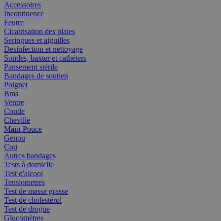
Accessoires
Incontinence
Feutre
Cicatrisation des plaies
Seringues et aiguilles
Desinfection et nettoyage
Sondes, baxter et cathéters
Pansement stérile
Bandages de soutien
Poignet
Bras
Ventre
Coude
Cheville
Main-Pouce
Genou
Cou
Autres bandages
Tests à domicile
Test d'alcool
Tensiometres
Test de masse grasse
Test de cholestérol
Test de drogue
Glucomètres