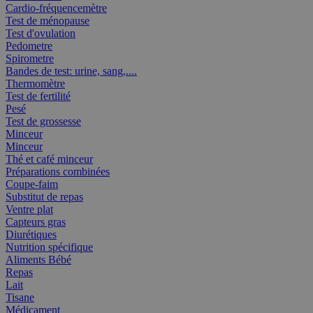
Cardio-fréquencemètre
Test de ménopause
Test d'ovulation
Pedometre
Spirometre
Bandes de test: urine, sang,....
Thermomètre
Test de fertilité
Pesé
Test de grossesse
Minceur
Minceur
Thé et café minceur
Préparations combinées
Coupe-faim
Substitut de repas
Ventre plat
Capteurs gras
Diurétiques
Nutrition spécifique
Aliments Bébé
Repas
Lait
Tisane
Médicament