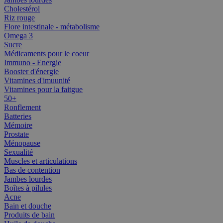
Cholestérol
Riz rouge
Flore intestinale - métabolisme
Omega 3
Sucre
Médicaments pour le coeur
Immuno - Energie
Booster d'énergie
Vitamines d'imuunité
Vitamines pour la faitgue
50+
Ronflement
Batteries
Mémoire
Prostate
Ménopause
Sexualité
Muscles et articulations
Bas de contention
Jambes lourdes
Boîtes à pilules
Acne
Bain et douche
Produits de bain