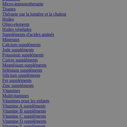
Micro-immunotherapie
Tisanes
Thérapie par la lumière et la chaleur
Huiles
Oligo-elements
Huiles végétales
Suppléments d'acides aminés
Mineraux
Calcium suppléments
Jode suppléments
Potassium suppléments
Cuivre suppléments
Magnésium suppléments
Sélénium suppléments
Silicium suppléments
Fer suppléments
Zinc suppléments
Vitamines
Multivitamines
Vitamines pour les enfants
Vitamine A suppléments
Vitamine B suppléments
Vitamine C suppléments
Vitamine D suppléments
Vitamine E suppléments