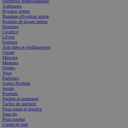
Dentifrice homéopathique
Aphtouses
Hygiène intime
Bandage d'hygiène intime
Produits de lavage intime
Hommes
Cicatrice
Lèvres
Femmes
Anti-rides et vieillissement
Visage
Mascara
Masques
Ongles
Yeux
Parfumes
Autres Produits
Serum
Psoriasis
Peeling et gommage
Taches de pigment
Peau rouge et réactive
Sourcils
Peau normal
Creme de nuit