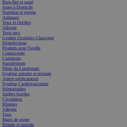
Bien-être et santé
Soins à Domicile
Nutrition et régime
Animaux
Yeux et Oreilles
Allergie
Yeux secs
Gouttes Oculaires Glaucome
Desinfections
Produits pour l'oreille
Contraceptie
Comdoms
Suppléments
Pilule du Lendemain
Système urinaire et prostate
Autres médicaments
Système Cardiovasculaire
Hémorroïdes
Jambes lourdes
Circulation
Rhumes
Allergie
Toux
Maux de gorge
Rhinite et sinusite