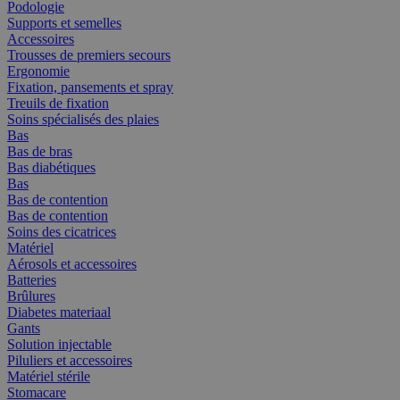
Podologie
Supports et semelles
Accessoires
Trousses de premiers secours
Ergonomie
Fixation, pansements et spray
Treuils de fixation
Soins spécialisés des plaies
Bas
Bas de bras
Bas diabétiques
Bas
Bas de contention
Bas de contention
Soins des cicatrices
Matériel
Aérosols et accessoires
Batteries
Brûlures
Diabetes materiaal
Gants
Solution injectable
Piluliers et accessoires
Matériel stérile
Stomacare