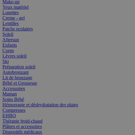
Make-up
Yeux matériel
Lunettes
Creme - gel
Lentilles
Patchs oculaires
Soleil
Aftersun
Enfants
Corps
Lèvres soleil
Ski
Préparation soleil
Autobronzant
Lit de bronzage
Bébé et Grossesse
Accessoires
Maman
Soins Bébé
Hémorragie et déshydratation des plaies
Compresses
EHBO
Thérapie froid-chaud
Plâtres et accessoires
Dispositifs médicaux