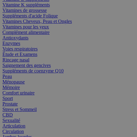
Vitamine K suppléments
Vitamines de grossesse
Suppléments d'acide Folique
Vitamines Cheveux, Peau et Ongles
Vitamines pour les yeux
Complément alimentaire
Antioxydants
Enzymes
Voies respiratoires
Étude et Examens
Rincage nasal
Saignement des gencives
Suppléments de coenzyme Q10
Peau
Ménopause
Mémoire
Comfort urinaire
Sport
Prostate
Stress et Sommeil
CBD
Sexualité
Articulation
Circulation
Jambes lourdes