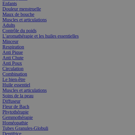
Enfants
Douleur menstruelle
Maux de bouche
Muscles et articulations
Adults
Contrôle du poids
L'aromathérapie et les huiles essentielles
Minceur
Respiration
Anti Pique
Anti Chute
Anti Poux
Circulation
Combination
Le bien-être
Huile essentiel
Muscles et articulations
Soins de la peau
Diffuseur
Fleur de Bach
Phytothérapie
Gemmothérapie
Homéopathie
Tubes Granules-Globuli
Dentifrice