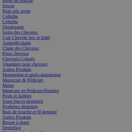
Huile de douche
Savon
Peau très seche
Cellulite
Cellulite
Deodorants
Soins des Cheveux
Cuir Chevelu Sec et Irrité
Antipelliculaire
Chute des Cheveux
Poux cheveux
Cheveux Colorés
Vitamines pour cheveux
Autres Produits
Shampoing et après-shampoing
Manucure & Pédicure
Mains
Manicure en Pedicure/Handen
Pieds et Jambes
Soins bucco-dentaires
Prothèses dentaires
Bain de bouche et fil dentaire
Autres Produits
Brosse à dents
Dentrifice