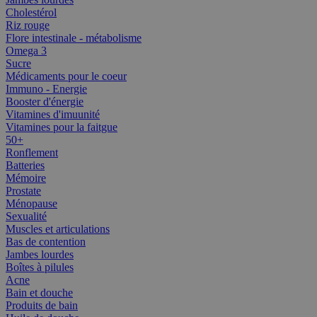
Cholestérol
Riz rouge
Flore intestinale - métabolisme
Omega 3
Sucre
Médicaments pour le coeur
Immuno - Energie
Booster d'énergie
Vitamines d'imuunité
Vitamines pour la faitgue
50+
Ronflement
Batteries
Mémoire
Prostate
Ménopause
Sexualité
Muscles et articulations
Bas de contention
Jambes lourdes
Boîtes à pilules
Acne
Bain et douche
Produits de bain