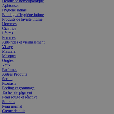
Dentifrice homéopathique
Aphtouses
Hygiène intime
Bandage d'hygiène intime
Produits de lavage intime
Hommes
Cicatrice
Lèvres
Femmes
Anti-rides et vieillissement
Visage
Mascara
Masques
Ongles
Yeux
Parfumes
Autres Produits
Serum
Psoriasis
Peeling et gommage
Taches de pigment
Peau rouge et réactive
Sourcils
Peau normal
Creme de nuit