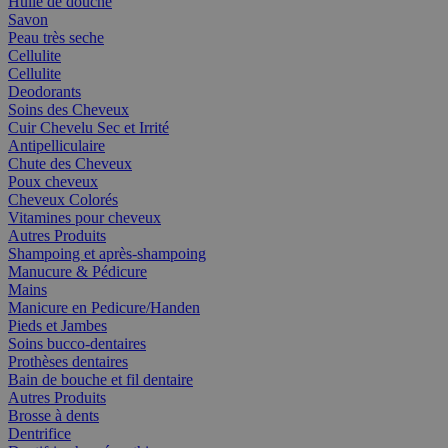
Huile de douche
Savon
Peau très seche
Cellulite
Cellulite
Deodorants
Soins des Cheveux
Cuir Chevelu Sec et Irrité
Antipelliculaire
Chute des Cheveux
Poux cheveux
Cheveux Colorés
Vitamines pour cheveux
Autres Produits
Shampoing et après-shampoing
Manucure & Pédicure
Mains
Manicure en Pedicure/Handen
Pieds et Jambes
Soins bucco-dentaires
Prothèses dentaires
Bain de bouche et fil dentaire
Autres Produits
Brosse à dents
Dentrifice