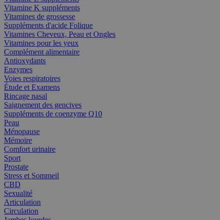
Vitamine K suppléments
Vitamines de grossesse
Suppléments d'acide Folique
Vitamines Cheveux, Peau et Ongles
Vitamines pour les yeux
Complément alimentaire
Antioxydants
Enzymes
Voies respiratoires
Étude et Examens
Rincage nasal
Saignement des gencives
Suppléments de coenzyme Q10
Peau
Ménopause
Mémoire
Comfort urinaire
Sport
Prostate
Stress et Sommeil
CBD
Sexualité
Articulation
Circulation
Jambes lourdes