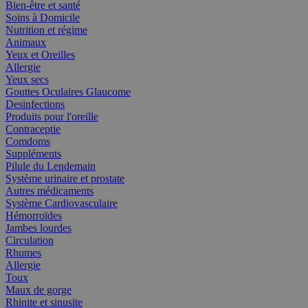
Bien-être et santé
Soins à Domicile
Nutrition et régime
Animaux
Yeux et Oreilles
Allergie
Yeux secs
Gouttes Oculaires Glaucome
Desinfections
Produits pour l'oreille
Contraceptie
Comdoms
Suppléments
Pilule du Lendemain
Système urinaire et prostate
Autres médicaments
Système Cardiovasculaire
Hémorroïdes
Jambes lourdes
Circulation
Rhumes
Allergie
Toux
Maux de gorge
Rhinite et sinusite