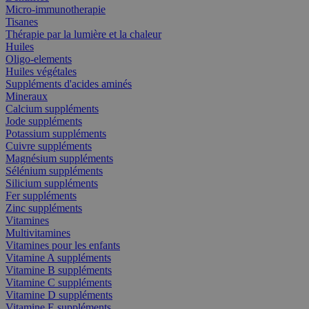
Micro-immunotherapie
Tisanes
Thérapie par la lumière et la chaleur
Huiles
Oligo-elements
Huiles végétales
Suppléments d'acides aminés
Mineraux
Calcium suppléments
Jode suppléments
Potassium suppléments
Cuivre suppléments
Magnésium suppléments
Sélénium suppléments
Silicium suppléments
Fer suppléments
Zinc suppléments
Vitamines
Multivitamines
Vitamines pour les enfants
Vitamine A suppléments
Vitamine B suppléments
Vitamine C suppléments
Vitamine D suppléments
Vitamine E suppléments