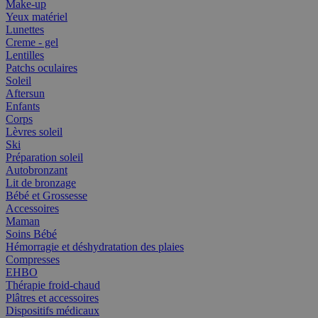
Make-up
Yeux matériel
Lunettes
Creme - gel
Lentilles
Patchs oculaires
Soleil
Aftersun
Enfants
Corps
Lèvres soleil
Ski
Préparation soleil
Autobronzant
Lit de bronzage
Bébé et Grossesse
Accessoires
Maman
Soins Bébé
Hémorragie et déshydratation des plaies
Compresses
EHBO
Thérapie froid-chaud
Plâtres et accessoires
Dispositifs médicaux