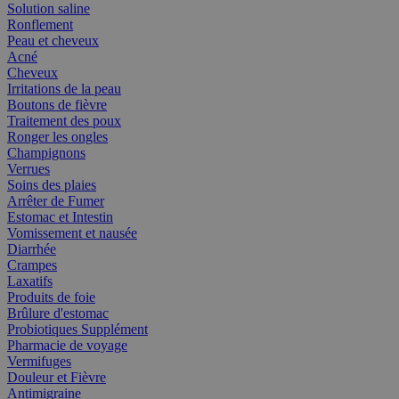
Solution saline
Ronflement
Peau et cheveux
Acné
Cheveux
Irritations de la peau
Boutons de fièvre
Traitement des poux
Ronger les ongles
Champignons
Verrues
Soins des plaies
Arrêter de Fumer
Estomac et Intestin
Vomissement et nausée
Diarrhée
Crampes
Laxatifs
Produits de foie
Brûlure d'estomac
Probiotiques Supplément
Pharmacie de voyage
Vermifuges
Douleur et Fièvre
Antimigraine