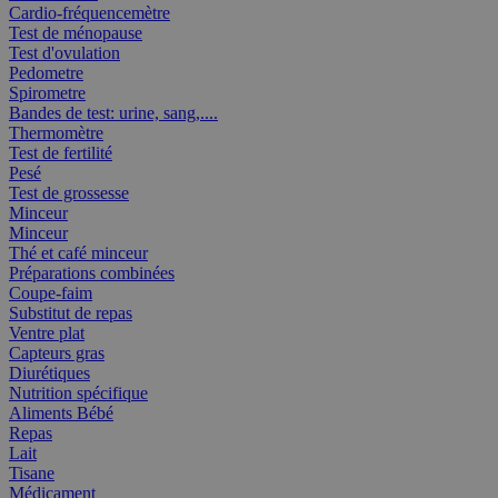
Cardio-fréquencemètre
Test de ménopause
Test d'ovulation
Pedometre
Spirometre
Bandes de test: urine, sang,....
Thermomètre
Test de fertilité
Pesé
Test de grossesse
Minceur
Minceur
Thé et café minceur
Préparations combinées
Coupe-faim
Substitut de repas
Ventre plat
Capteurs gras
Diurétiques
Nutrition spécifique
Aliments Bébé
Repas
Lait
Tisane
Médicament