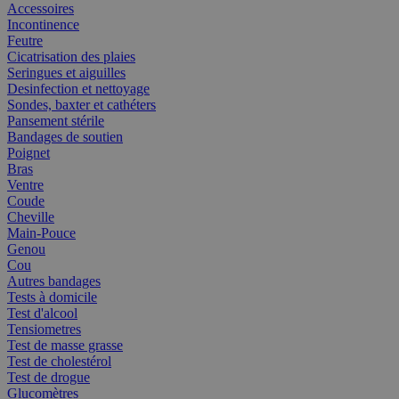
Accessoires
Incontinence
Feutre
Cicatrisation des plaies
Seringues et aiguilles
Desinfection et nettoyage
Sondes, baxter et cathéters
Pansement stérile
Bandages de soutien
Poignet
Bras
Ventre
Coude
Cheville
Main-Pouce
Genou
Cou
Autres bandages
Tests à domicile
Test d'alcool
Tensiometres
Test de masse grasse
Test de cholestérol
Test de drogue
Glucomètres