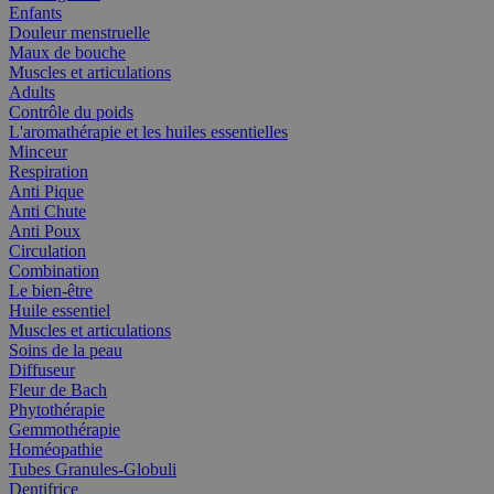
Enfants
Douleur menstruelle
Maux de bouche
Muscles et articulations
Adults
Contrôle du poids
L'aromathérapie et les huiles essentielles
Minceur
Respiration
Anti Pique
Anti Chute
Anti Poux
Circulation
Combination
Le bien-être
Huile essentiel
Muscles et articulations
Soins de la peau
Diffuseur
Fleur de Bach
Phytothérapie
Gemmothérapie
Homéopathie
Tubes Granules-Globuli
Dentifrice