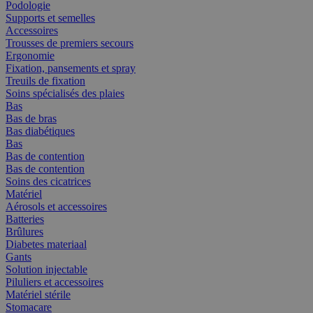
Podologie
Supports et semelles
Accessoires
Trousses de premiers secours
Ergonomie
Fixation, pansements et spray
Treuils de fixation
Soins spécialisés des plaies
Bas
Bas de bras
Bas diabétiques
Bas
Bas de contention
Bas de contention
Soins des cicatrices
Matériel
Aérosols et accessoires
Batteries
Brûlures
Diabetes materiaal
Gants
Solution injectable
Piluliers et accessoires
Matériel stérile
Stomacare