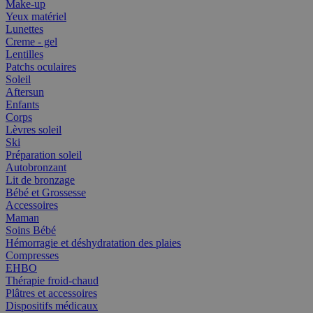
Make-up
Yeux matériel
Lunettes
Creme - gel
Lentilles
Patchs oculaires
Soleil
Aftersun
Enfants
Corps
Lèvres soleil
Ski
Préparation soleil
Autobronzant
Lit de bronzage
Bébé et Grossesse
Accessoires
Maman
Soins Bébé
Hémorragie et déshydratation des plaies
Compresses
EHBO
Thérapie froid-chaud
Plâtres et accessoires
Dispositifs médicaux