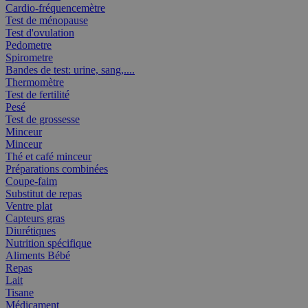
Cardio-fréquencemètre
Test de ménopause
Test d'ovulation
Pedometre
Spirometre
Bandes de test: urine, sang,....
Thermomètre
Test de fertilité
Pesé
Test de grossesse
Minceur
Minceur
Thé et café minceur
Préparations combinées
Coupe-faim
Substitut de repas
Ventre plat
Capteurs gras
Diurétiques
Nutrition spécifique
Aliments Bébé
Repas
Lait
Tisane
Médicament