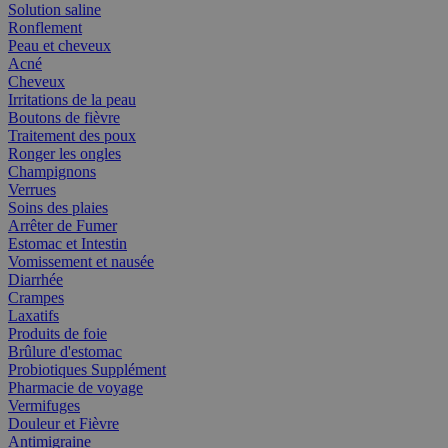
Solution saline
Ronflement
Peau et cheveux
Acné
Cheveux
Irritations de la peau
Boutons de fièvre
Traitement des poux
Ronger les ongles
Champignons
Verrues
Soins des plaies
Arrêter de Fumer
Estomac et Intestin
Vomissement et nausée
Diarrhée
Crampes
Laxatifs
Produits de foie
Brûlure d'estomac
Probiotiques Supplément
Pharmacie de voyage
Vermifuges
Douleur et Fièvre
Antimigraine