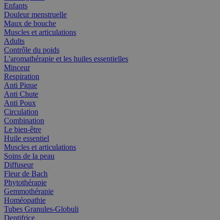
Enfants
Douleur menstruelle
Maux de bouche
Muscles et articulations
Adults
Contrôle du poids
L'aromathérapie et les huiles essentielles
Minceur
Respiration
Anti Pique
Anti Chute
Anti Poux
Circulation
Combination
Le bien-être
Huile essentiel
Muscles et articulations
Soins de la peau
Diffuseur
Fleur de Bach
Phytothérapie
Gemmothérapie
Homéopathie
Tubes Granules-Globuli
Dentifrice