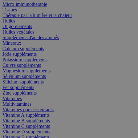
Micro-immunotherapie
Tisanes
Thérapie par la lumière et la chaleur
Huiles
Oligo-elements
Huiles végétales
Suppléments d'acides aminés
Mineraux
Calcium suppléments
Jode suppléments
Potassium suppléments
Cuivre suppléments
Magnésium suppléments
Sélénium suppléments
Silicium suppléments
Fer suppléments
Zinc suppléments
Vitamines
Multivitamines
Vitamines pour les enfants
Vitamine A suppléments
Vitamine B suppléments
Vitamine C suppléments
Vitamine D suppléments
Vitamine E suppléments