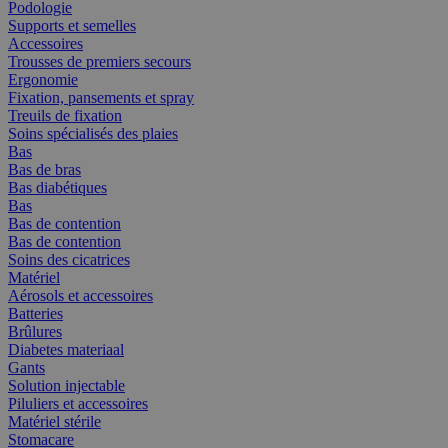
Podologie
Supports et semelles
Accessoires
Trousses de premiers secours
Ergonomie
Fixation, pansements et spray
Treuils de fixation
Soins spécialisés des plaies
Bas
Bas de bras
Bas diabétiques
Bas
Bas de contention
Bas de contention
Soins des cicatrices
Matériel
Aérosols et accessoires
Batteries
Brûlures
Diabetes materiaal
Gants
Solution injectable
Piluliers et accessoires
Matériel stérile
Stomacare