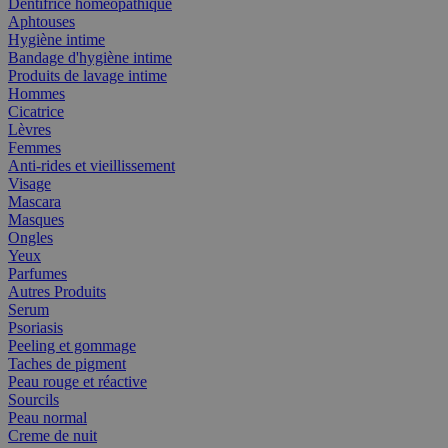
Dentifrice homéopathique
Aphtouses
Hygiène intime
Bandage d'hygiène intime
Produits de lavage intime
Hommes
Cicatrice
Lèvres
Femmes
Anti-rides et vieillissement
Visage
Mascara
Masques
Ongles
Yeux
Parfumes
Autres Produits
Serum
Psoriasis
Peeling et gommage
Taches de pigment
Peau rouge et réactive
Sourcils
Peau normal
Creme de nuit