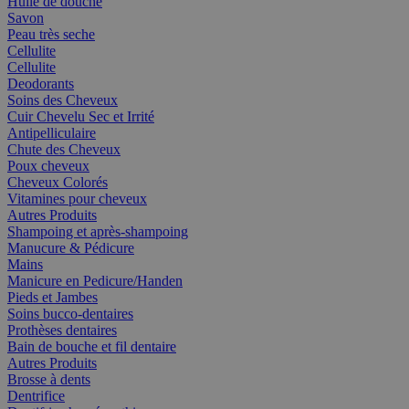
Huile de douche
Savon
Peau très seche
Cellulite
Cellulite
Deodorants
Soins des Cheveux
Cuir Chevelu Sec et Irrité
Antipelliculaire
Chute des Cheveux
Poux cheveux
Cheveux Colorés
Vitamines pour cheveux
Autres Produits
Shampoing et après-shampoing
Manucure & Pédicure
Mains
Manicure en Pedicure/Handen
Pieds et Jambes
Soins bucco-dentaires
Prothèses dentaires
Bain de bouche et fil dentaire
Autres Produits
Brosse à dents
Dentrifice