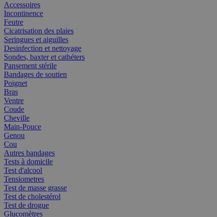
Accessoires
Incontinence
Feutre
Cicatrisation des plaies
Seringues et aiguilles
Desinfection et nettoyage
Sondes, baxter et cathéters
Pansement stérile
Bandages de soutien
Poignet
Bras
Ventre
Coude
Cheville
Main-Pouce
Genou
Cou
Autres bandages
Tests à domicile
Test d'alcool
Tensiometres
Test de masse grasse
Test de cholestérol
Test de drogue
Glucomètres