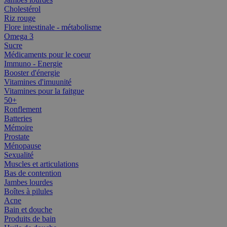
Cholestérol
Riz rouge
Flore intestinale - métabolisme
Omega 3
Sucre
Médicaments pour le coeur
Immuno - Energie
Booster d'énergie
Vitamines d'imuunité
Vitamines pour la faitgue
50+
Ronflement
Batteries
Mémoire
Prostate
Ménopause
Sexualité
Muscles et articulations
Bas de contention
Jambes lourdes
Boîtes à pilules
Acne
Bain et douche
Produits de bain