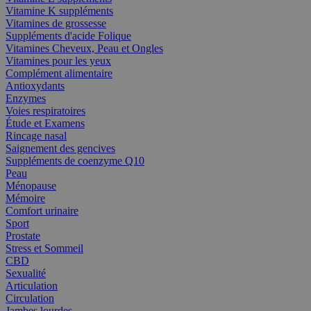
Vitamine K suppléments
Vitamines de grossesse
Suppléments d'acide Folique
Vitamines Cheveux, Peau et Ongles
Vitamines pour les yeux
Complément alimentaire
Antioxydants
Enzymes
Voies respiratoires
Étude et Examens
Rincage nasal
Saignement des gencives
Suppléments de coenzyme Q10
Peau
Ménopause
Mémoire
Comfort urinaire
Sport
Prostate
Stress et Sommeil
CBD
Sexualité
Articulation
Circulation
Jambes lourdes