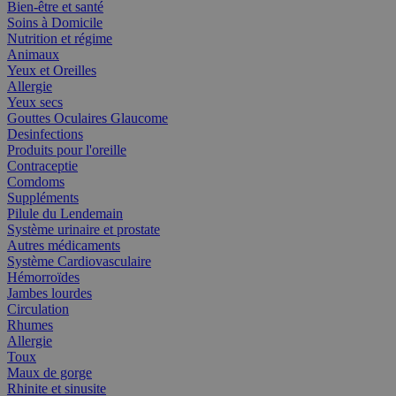
Bien-être et santé
Soins à Domicile
Nutrition et régime
Animaux
Yeux et Oreilles
Allergie
Yeux secs
Gouttes Oculaires Glaucome
Desinfections
Produits pour l'oreille
Contraceptie
Comdoms
Suppléments
Pilule du Lendemain
Système urinaire et prostate
Autres médicaments
Système Cardiovasculaire
Hémorroïdes
Jambes lourdes
Circulation
Rhumes
Allergie
Toux
Maux de gorge
Rhinite et sinusite