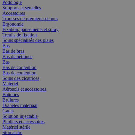
Podologie
Supports et semelles
Accessoires
Trousses de premiers secours
Ergonomie
Fixation, pansements et spray
Treuils de fixation
Soins spécialisés des plaies
Bas
Bas de bras
Bas diabétiques
Bas
Bas de contention
Bas de contention
Soins des cicatrices
Matériel
Aérosols et accessoires
Batteries
Brûlures
Diabetes materiaal
Gants
Solution injectable
Piluliers et accessoires
Matériel stérile
Stomacare