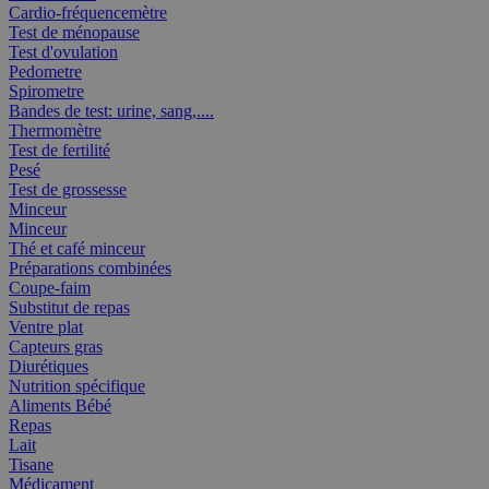
Cardio-fréquencemètre
Test de ménopause
Test d'ovulation
Pedometre
Spirometre
Bandes de test: urine, sang,....
Thermomètre
Test de fertilité
Pesé
Test de grossesse
Minceur
Minceur
Thé et café minceur
Préparations combinées
Coupe-faim
Substitut de repas
Ventre plat
Capteurs gras
Diurétiques
Nutrition spécifique
Aliments Bébé
Repas
Lait
Tisane
Médicament