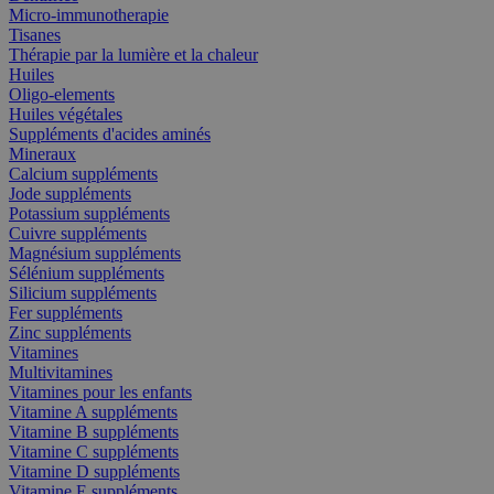
Micro-immunotherapie
Tisanes
Thérapie par la lumière et la chaleur
Huiles
Oligo-elements
Huiles végétales
Suppléments d'acides aminés
Mineraux
Calcium suppléments
Jode suppléments
Potassium suppléments
Cuivre suppléments
Magnésium suppléments
Sélénium suppléments
Silicium suppléments
Fer suppléments
Zinc suppléments
Vitamines
Multivitamines
Vitamines pour les enfants
Vitamine A suppléments
Vitamine B suppléments
Vitamine C suppléments
Vitamine D suppléments
Vitamine E suppléments