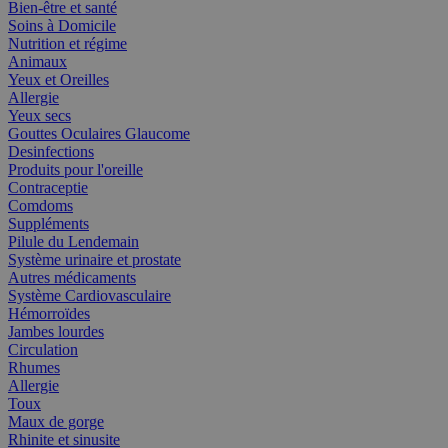
Bien-être et santé
Soins à Domicile
Nutrition et régime
Animaux
Yeux et Oreilles
Allergie
Yeux secs
Gouttes Oculaires Glaucome
Desinfections
Produits pour l'oreille
Contraceptie
Comdoms
Suppléments
Pilule du Lendemain
Système urinaire et prostate
Autres médicaments
Système Cardiovasculaire
Hémorroïdes
Jambes lourdes
Circulation
Rhumes
Allergie
Toux
Maux de gorge
Rhinite et sinusite