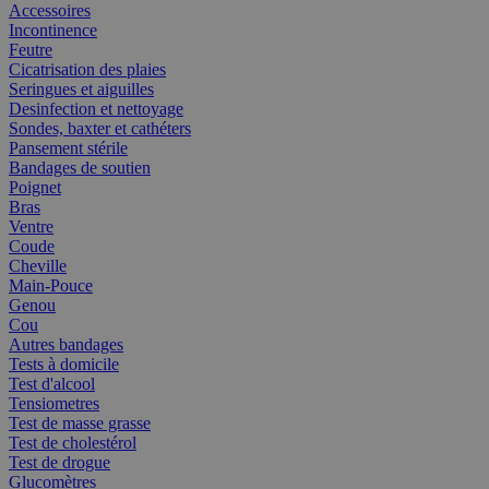
Accessoires
Incontinence
Feutre
Cicatrisation des plaies
Seringues et aiguilles
Desinfection et nettoyage
Sondes, baxter et cathéters
Pansement stérile
Bandages de soutien
Poignet
Bras
Ventre
Coude
Cheville
Main-Pouce
Genou
Cou
Autres bandages
Tests à domicile
Test d'alcool
Tensiometres
Test de masse grasse
Test de cholestérol
Test de drogue
Glucomètres