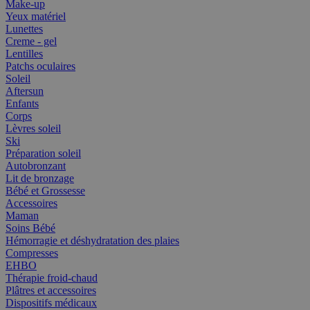
Make-up
Yeux matériel
Lunettes
Creme - gel
Lentilles
Patchs oculaires
Soleil
Aftersun
Enfants
Corps
Lèvres soleil
Ski
Préparation soleil
Autobronzant
Lit de bronzage
Bébé et Grossesse
Accessoires
Maman
Soins Bébé
Hémorragie et déshydratation des plaies
Compresses
EHBO
Thérapie froid-chaud
Plâtres et accessoires
Dispositifs médicaux