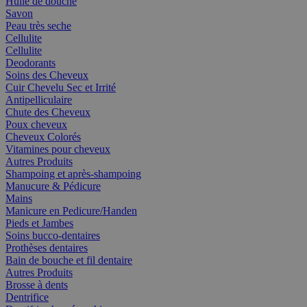
Huile de douche
Savon
Peau très seche
Cellulite
Cellulite
Deodorants
Soins des Cheveux
Cuir Chevelu Sec et Irrité
Antipelliculaire
Chute des Cheveux
Poux cheveux
Cheveux Colorés
Vitamines pour cheveux
Autres Produits
Shampoing et après-shampoing
Manucure & Pédicure
Mains
Manicure en Pedicure/Handen
Pieds et Jambes
Soins bucco-dentaires
Prothèses dentaires
Bain de bouche et fil dentaire
Autres Produits
Brosse à dents
Dentrifice