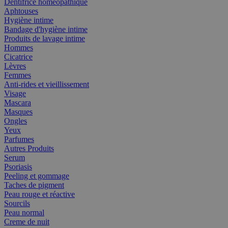
Dentifrice homéopathique
Aphtouses
Hygiène intime
Bandage d'hygiène intime
Produits de lavage intime
Hommes
Cicatrice
Lèvres
Femmes
Anti-rides et vieillissement
Visage
Mascara
Masques
Ongles
Yeux
Parfumes
Autres Produits
Serum
Psoriasis
Peeling et gommage
Taches de pigment
Peau rouge et réactive
Sourcils
Peau normal
Creme de nuit