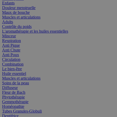
Enfants
Douleur menstruelle
Maux de bouche
Muscles et articulations
Adults
Contrôle du poids
L'aromathérapie et les huiles essentielles
Minceur
Respiration
Anti Pique
Anti Chute
Anti Poux
Circulation
Combination
Le bien-être
Huile essentiel
Muscles et articulations
Soins de la peau
Diffuseur
Fleur de Bach
Phytothérapie
Gemmothérapie
Homéopathie
Tubes Granules-Globuli
Dentifrice