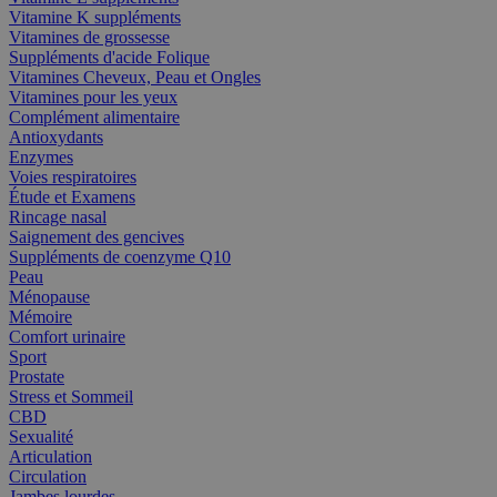
Vitamine K suppléments
Vitamines de grossesse
Suppléments d'acide Folique
Vitamines Cheveux, Peau et Ongles
Vitamines pour les yeux
Complément alimentaire
Antioxydants
Enzymes
Voies respiratoires
Étude et Examens
Rincage nasal
Saignement des gencives
Suppléments de coenzyme Q10
Peau
Ménopause
Mémoire
Comfort urinaire
Sport
Prostate
Stress et Sommeil
CBD
Sexualité
Articulation
Circulation
Jambes lourdes