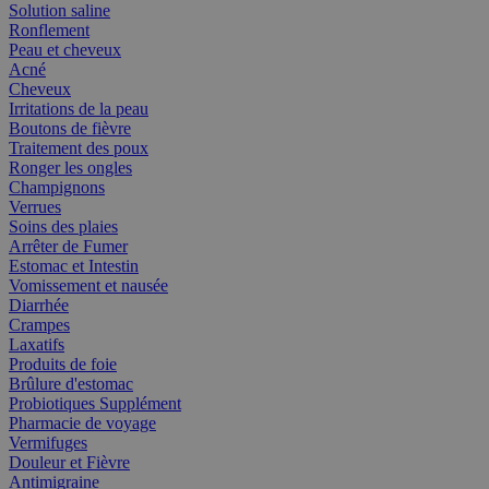
Solution saline
Ronflement
Peau et cheveux
Acné
Cheveux
Irritations de la peau
Boutons de fièvre
Traitement des poux
Ronger les ongles
Champignons
Verrues
Soins des plaies
Arrêter de Fumer
Estomac et Intestin
Vomissement et nausée
Diarrhée
Crampes
Laxatifs
Produits de foie
Brûlure d'estomac
Probiotiques Supplément
Pharmacie de voyage
Vermifuges
Douleur et Fièvre
Antimigraine