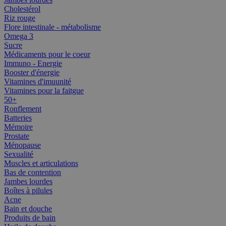
Cholestérol
Riz rouge
Flore intestinale - métabolisme
Omega 3
Sucre
Médicaments pour le coeur
Immuno - Energie
Booster d'énergie
Vitamines d'imuunité
Vitamines pour la faitgue
50+
Ronflement
Batteries
Mémoire
Prostate
Ménopause
Sexualité
Muscles et articulations
Bas de contention
Jambes lourdes
Boîtes à pilules
Acne
Bain et douche
Produits de bain