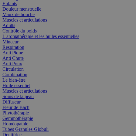
Enfants
Douleur menstruelle
Maux de bouche
Muscles et articulations
Adults
Contrôle du poids
L'aromathérapie et les huiles essentielles
Minceur
Respiration
Anti Pique
Anti Chute
Anti Poux
Circulation
Combination
Le bien-être
Huile essentiel
Muscles et articulations
Soins de la peau
Diffuseur
Fleur de Bach
Phytothérapie
Gemmothérapie
Homéopathie
Tubes Granules-Globuli
Dentifrice