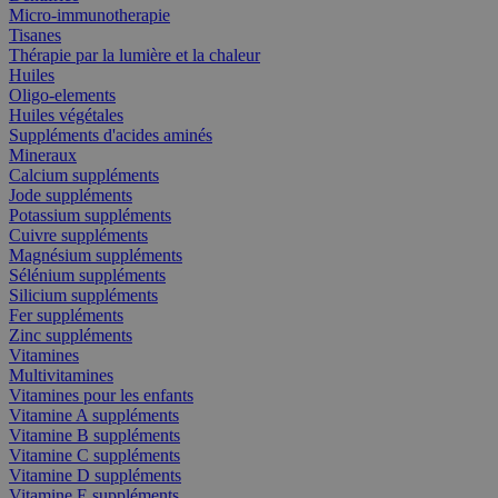
Micro-immunotherapie
Tisanes
Thérapie par la lumière et la chaleur
Huiles
Oligo-elements
Huiles végétales
Suppléments d'acides aminés
Mineraux
Calcium suppléments
Jode suppléments
Potassium suppléments
Cuivre suppléments
Magnésium suppléments
Sélénium suppléments
Silicium suppléments
Fer suppléments
Zinc suppléments
Vitamines
Multivitamines
Vitamines pour les enfants
Vitamine A suppléments
Vitamine B suppléments
Vitamine C suppléments
Vitamine D suppléments
Vitamine E suppléments