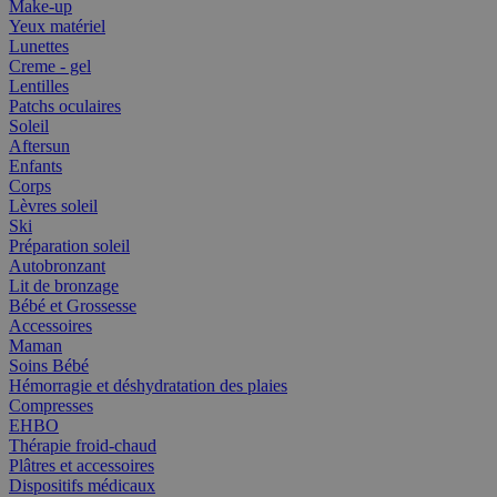
Make-up
Yeux matériel
Lunettes
Creme - gel
Lentilles
Patchs oculaires
Soleil
Aftersun
Enfants
Corps
Lèvres soleil
Ski
Préparation soleil
Autobronzant
Lit de bronzage
Bébé et Grossesse
Accessoires
Maman
Soins Bébé
Hémorragie et déshydratation des plaies
Compresses
EHBO
Thérapie froid-chaud
Plâtres et accessoires
Dispositifs médicaux