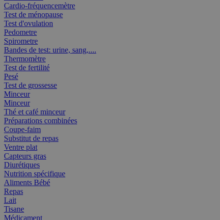
Cardio-fréquencemètre
Test de ménopause
Test d'ovulation
Pedometre
Spirometre
Bandes de test: urine, sang,....
Thermomètre
Test de fertilité
Pesé
Test de grossesse
Minceur
Minceur
Thé et café minceur
Préparations combinées
Coupe-faim
Substitut de repas
Ventre plat
Capteurs gras
Diurétiques
Nutrition spécifique
Aliments Bébé
Repas
Lait
Tisane
Médicament