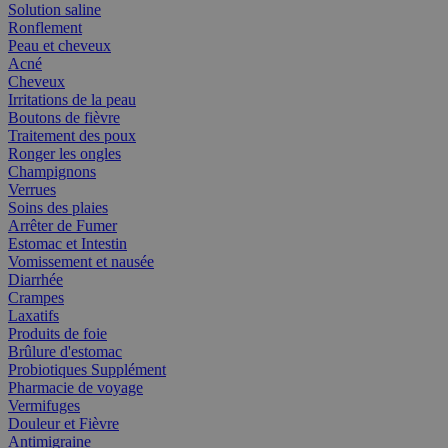
Solution saline
Ronflement
Peau et cheveux
Acné
Cheveux
Irritations de la peau
Boutons de fièvre
Traitement des poux
Ronger les ongles
Champignons
Verrues
Soins des plaies
Arrêter de Fumer
Estomac et Intestin
Vomissement et nausée
Diarrhée
Crampes
Laxatifs
Produits de foie
Brûlure d'estomac
Probiotiques Supplément
Pharmacie de voyage
Vermifuges
Douleur et Fièvre
Antimigraine