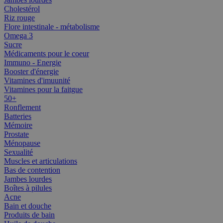
Cholestérol
Riz rouge
Flore intestinale - métabolisme
Omega 3
Sucre
Médicaments pour le coeur
Immuno - Energie
Booster d'énergie
Vitamines d'imuunité
Vitamines pour la faitgue
50+
Ronflement
Batteries
Mémoire
Prostate
Ménopause
Sexualité
Muscles et articulations
Bas de contention
Jambes lourdes
Boîtes à pilules
Acne
Bain et douche
Produits de bain