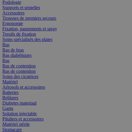
Podologie
Supports et semelles
Accessoires
Trousses de premiers secours
Ergonomie
Fixation, pansements et spray
Treuils de fixation
Soins spécialisés des plaies
Bas
Bas de bras
Bas diabétiques
Bas
Bas de contention
Bas de contention
Soins des cicatrices
Matériel
Aérosols et accessoires
Batteries
Brûlures
Diabetes materiaal
Gants
Solution injectable
Piluliers et accessoires
Matériel stérile
Stomacare