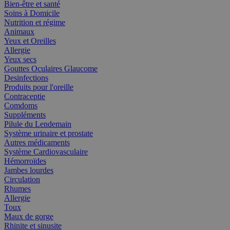
Bien-être et santé
Soins à Domicile
Nutrition et régime
Animaux
Yeux et Oreilles
Allergie
Yeux secs
Gouttes Oculaires Glaucome
Desinfections
Produits pour l'oreille
Contraceptie
Comdoms
Suppléments
Pilule du Lendemain
Système urinaire et prostate
Autres médicaments
Système Cardiovasculaire
Hémorroïdes
Jambes lourdes
Circulation
Rhumes
Allergie
Toux
Maux de gorge
Rhinite et sinusite