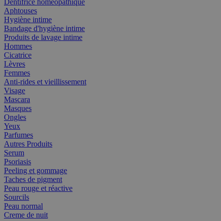
Dentifrice homéopathique
Aphtouses
Hygiène intime
Bandage d'hygiène intime
Produits de lavage intime
Hommes
Cicatrice
Lèvres
Femmes
Anti-rides et vieillissement
Visage
Mascara
Masques
Ongles
Yeux
Parfumes
Autres Produits
Serum
Psoriasis
Peeling et gommage
Taches de pigment
Peau rouge et réactive
Sourcils
Peau normal
Creme de nuit