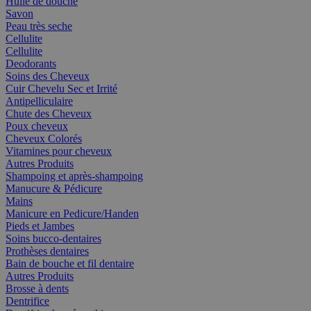
Huile de douche
Savon
Peau très seche
Cellulite
Cellulite
Deodorants
Soins des Cheveux
Cuir Chevelu Sec et Irrité
Antipelliculaire
Chute des Cheveux
Poux cheveux
Cheveux Colorés
Vitamines pour cheveux
Autres Produits
Shampoing et après-shampoing
Manucure & Pédicure
Mains
Manicure en Pedicure/Handen
Pieds et Jambes
Soins bucco-dentaires
Prothèses dentaires
Bain de bouche et fil dentaire
Autres Produits
Brosse à dents
Dentrifice