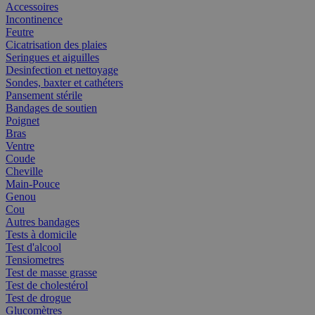
Accessoires
Incontinence
Feutre
Cicatrisation des plaies
Seringues et aiguilles
Desinfection et nettoyage
Sondes, baxter et cathéters
Pansement stérile
Bandages de soutien
Poignet
Bras
Ventre
Coude
Cheville
Main-Pouce
Genou
Cou
Autres bandages
Tests à domicile
Test d'alcool
Tensiometres
Test de masse grasse
Test de cholestérol
Test de drogue
Glucomètres