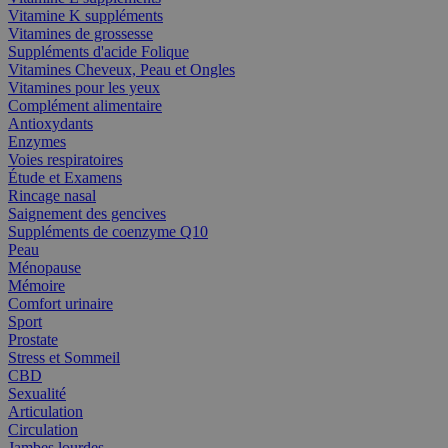
Vitamine K suppléments
Vitamines de grossesse
Suppléments d'acide Folique
Vitamines Cheveux, Peau et Ongles
Vitamines pour les yeux
Complément alimentaire
Antioxydants
Enzymes
Voies respiratoires
Étude et Examens
Rincage nasal
Saignement des gencives
Suppléments de coenzyme Q10
Peau
Ménopause
Mémoire
Comfort urinaire
Sport
Prostate
Stress et Sommeil
CBD
Sexualité
Articulation
Circulation
Jambes lourdes