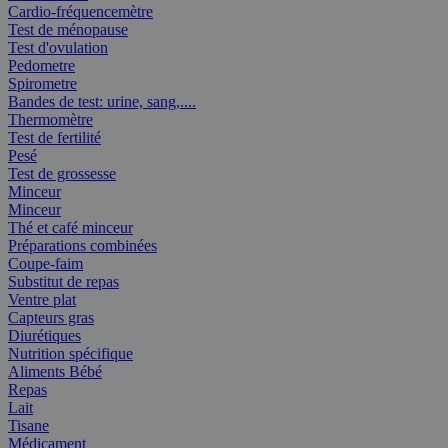
Cardio-fréquencemètre
Test de ménopause
Test d'ovulation
Pedometre
Spirometre
Bandes de test: urine, sang,....
Thermomètre
Test de fertilité
Pesé
Test de grossesse
Minceur
Minceur
Thé et café minceur
Préparations combinées
Coupe-faim
Substitut de repas
Ventre plat
Capteurs gras
Diurétiques
Nutrition spécifique
Aliments Bébé
Repas
Lait
Tisane
Médicament