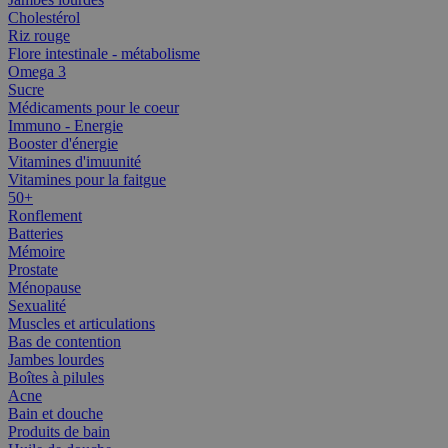
Cholestérol
Riz rouge
Flore intestinale - métabolisme
Omega 3
Sucre
Médicaments pour le coeur
Immuno - Energie
Booster d'énergie
Vitamines d'imuunité
Vitamines pour la faitgue
50+
Ronflement
Batteries
Mémoire
Prostate
Ménopause
Sexualité
Muscles et articulations
Bas de contention
Jambes lourdes
Boîtes à pilules
Acne
Bain et douche
Produits de bain