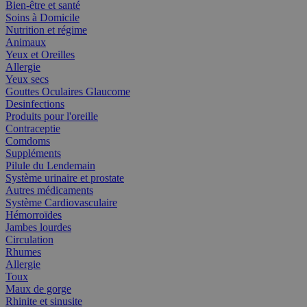
Bien-être et santé
Soins à Domicile
Nutrition et régime
Animaux
Yeux et Oreilles
Allergie
Yeux secs
Gouttes Oculaires Glaucome
Desinfections
Produits pour l'oreille
Contraceptie
Comdoms
Suppléments
Pilule du Lendemain
Système urinaire et prostate
Autres médicaments
Système Cardiovasculaire
Hémorroïdes
Jambes lourdes
Circulation
Rhumes
Allergie
Toux
Maux de gorge
Rhinite et sinusite