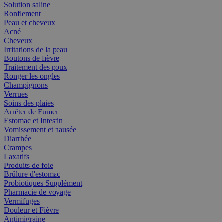
Solution saline
Ronflement
Peau et cheveux
Acné
Cheveux
Irritations de la peau
Boutons de fièvre
Traitement des poux
Ronger les ongles
Champignons
Verrues
Soins des plaies
Arrêter de Fumer
Estomac et Intestin
Vomissement et nausée
Diarrhée
Crampes
Laxatifs
Produits de foie
Brûlure d'estomac
Probiotiques Supplément
Pharmacie de voyage
Vermifuges
Douleur et Fièvre
Antimigraine