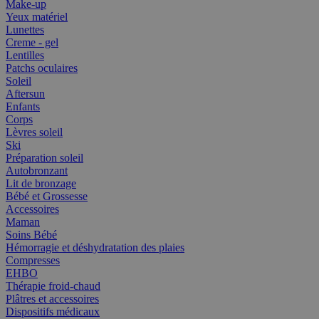
Make-up
Yeux matériel
Lunettes
Creme - gel
Lentilles
Patchs oculaires
Soleil
Aftersun
Enfants
Corps
Lèvres soleil
Ski
Préparation soleil
Autobronzant
Lit de bronzage
Bébé et Grossesse
Accessoires
Maman
Soins Bébé
Hémorragie et déshydratation des plaies
Compresses
EHBO
Thérapie froid-chaud
Plâtres et accessoires
Dispositifs médicaux