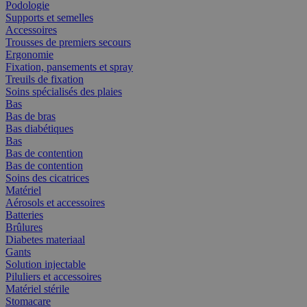
Podologie
Supports et semelles
Accessoires
Trousses de premiers secours
Ergonomie
Fixation, pansements et spray
Treuils de fixation
Soins spécialisés des plaies
Bas
Bas de bras
Bas diabétiques
Bas
Bas de contention
Bas de contention
Soins des cicatrices
Matériel
Aérosols et accessoires
Batteries
Brûlures
Diabetes materiaal
Gants
Solution injectable
Piluliers et accessoires
Matériel stérile
Stomacare