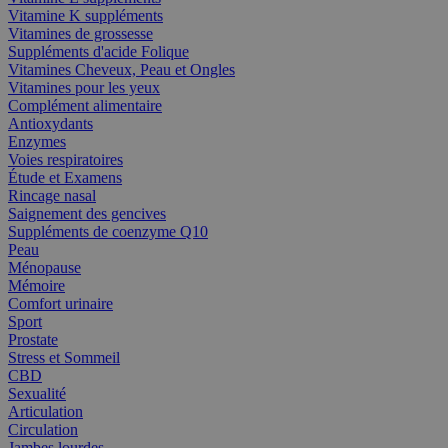
Vitamine K suppléments
Vitamines de grossesse
Suppléments d'acide Folique
Vitamines Cheveux, Peau et Ongles
Vitamines pour les yeux
Complément alimentaire
Antioxydants
Enzymes
Voies respiratoires
Étude et Examens
Rincage nasal
Saignement des gencives
Suppléments de coenzyme Q10
Peau
Ménopause
Mémoire
Comfort urinaire
Sport
Prostate
Stress et Sommeil
CBD
Sexualité
Articulation
Circulation
Jambes lourdes