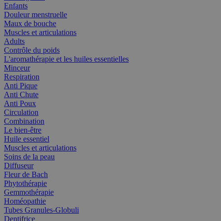
Enfants
Douleur menstruelle
Maux de bouche
Muscles et articulations
Adults
Contrôle du poids
L'aromathérapie et les huiles essentielles
Minceur
Respiration
Anti Pique
Anti Chute
Anti Poux
Circulation
Combination
Le bien-être
Huile essentiel
Muscles et articulations
Soins de la peau
Diffuseur
Fleur de Bach
Phytothérapie
Gemmothérapie
Homéopathie
Tubes Granules-Globuli
Dentifrice