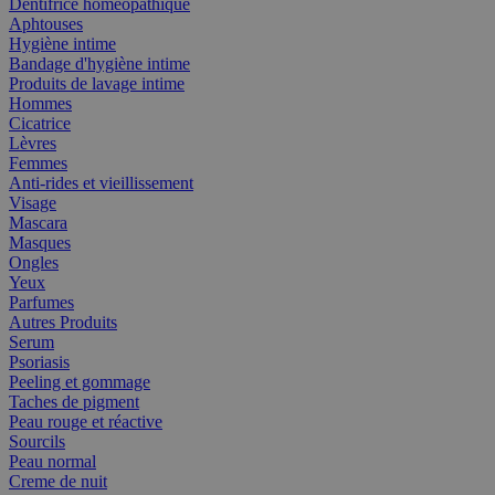
Dentifrice homéopathique
Aphtouses
Hygiène intime
Bandage d'hygiène intime
Produits de lavage intime
Hommes
Cicatrice
Lèvres
Femmes
Anti-rides et vieillissement
Visage
Mascara
Masques
Ongles
Yeux
Parfumes
Autres Produits
Serum
Psoriasis
Peeling et gommage
Taches de pigment
Peau rouge et réactive
Sourcils
Peau normal
Creme de nuit