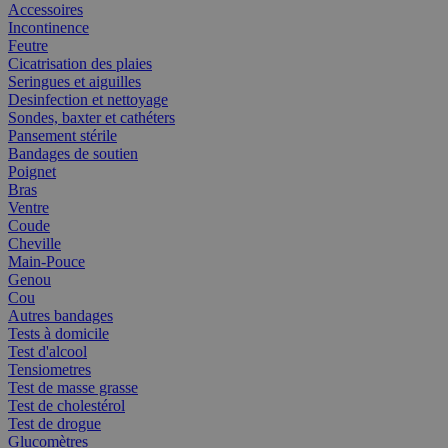
Accessoires
Incontinence
Feutre
Cicatrisation des plaies
Seringues et aiguilles
Desinfection et nettoyage
Sondes, baxter et cathéters
Pansement stérile
Bandages de soutien
Poignet
Bras
Ventre
Coude
Cheville
Main-Pouce
Genou
Cou
Autres bandages
Tests à domicile
Test d'alcool
Tensiometres
Test de masse grasse
Test de cholestérol
Test de drogue
Glucomètres