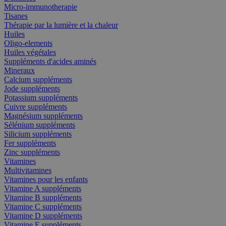
Micro-immunotherapie
Tisanes
Thérapie par la lumière et la chaleur
Huiles
Oligo-elements
Huiles végétales
Suppléments d'acides aminés
Mineraux
Calcium suppléments
Jode suppléments
Potassium suppléments
Cuivre suppléments
Magnésium suppléments
Sélénium suppléments
Silicium suppléments
Fer suppléments
Zinc suppléments
Vitamines
Multivitamines
Vitamines pour les enfants
Vitamine A suppléments
Vitamine B suppléments
Vitamine C suppléments
Vitamine D suppléments
Vitamine E suppléments