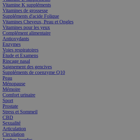
Vitamine K suppléments
Vitamines de grossesse
Suppléments d'acide Folique
Vitamines Cheveux, Peau et Ongles
Vitamines pour les yeux
Complément alimentaire
Antioxydants
Enzymes
Voies respiratoires
Étude et Examens
Rincage nasal
Saignement des gencives
Suppléments de coenzyme Q10
Peau
Ménopause
Mémoire
Comfort urinaire
Sport
Prostate
Stress et Sommeil
CBD
Sexualité
Articulation
Circulation
Jambes lourdes