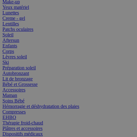
Make-up
Yeux matériel
Lunettes
Creme - gel
Lentilles
Patchs oculaires
Soleil
Aftersun
Enfants
Corps
Lèvres soleil
Ski
Préparation soleil
Autobronzant
Lit de bronzage
Bébé et Grossesse
Accessoires
Maman
Soins Bébé
Hémorragie et déshydratation des plaies
Compresses
EHBO
Thérapie froid-chaud
Plâtres et accessoires
Dispositifs médicaux