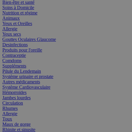
Bien-être et santé
Soins à Domicile
Nutrition et régime
Animaux
Yeux et Oreilles
Allergie
Yeux secs
Gouttes Oculaires Glaucome
Desinfections
Produits pour l'oreille
Contraceptie
Comdoms
Suppléments
Pilule du Lendemain
Système urinaire et prostate
Autres médicaments
Système Cardiovasculaire
Hémorroïdes
Jambes lourdes
Circulation
Rhumes
Allergie
Toux
Maux de gorge
Rhinite et sinusite