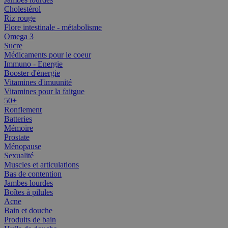
Cholestérol
Riz rouge
Flore intestinale - métabolisme
Omega 3
Sucre
Médicaments pour le coeur
Immuno - Energie
Booster d'énergie
Vitamines d'imuunité
Vitamines pour la faitgue
50+
Ronflement
Batteries
Mémoire
Prostate
Ménopause
Sexualité
Muscles et articulations
Bas de contention
Jambes lourdes
Boîtes à pilules
Acne
Bain et douche
Produits de bain