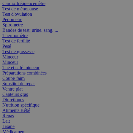
Cardio-fréquencemètre
Test de ménopause
Test d'ovulation
Pedometre
Spirometre
Bandes de test: urine, sang,....
Thermomètre
Test de fertilité
Pesé
Test de grossesse
Minceur
Minceur
Thé et café minceur
Préparations combinées
Coupe-faim
Substitut de repas
Ventre plat
Capteurs gras
Diurétiques
Nutrition spécifique
Aliments Bébé
Repas
Lait
Tisane
Médicament