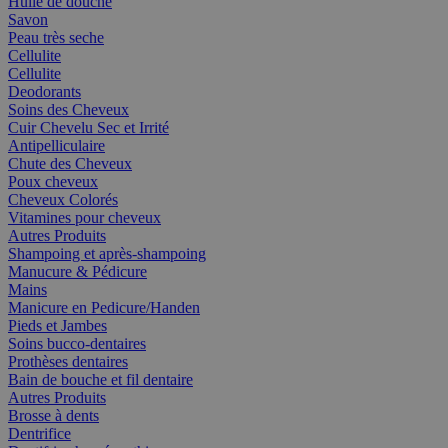
Huile de douche
Savon
Peau très seche
Cellulite
Cellulite
Deodorants
Soins des Cheveux
Cuir Chevelu Sec et Irrité
Antipelliculaire
Chute des Cheveux
Poux cheveux
Cheveux Colorés
Vitamines pour cheveux
Autres Produits
Shampoing et après-shampoing
Manucure & Pédicure
Mains
Manicure en Pedicure/Handen
Pieds et Jambes
Soins bucco-dentaires
Prothèses dentaires
Bain de bouche et fil dentaire
Autres Produits
Brosse à dents
Dentrifice