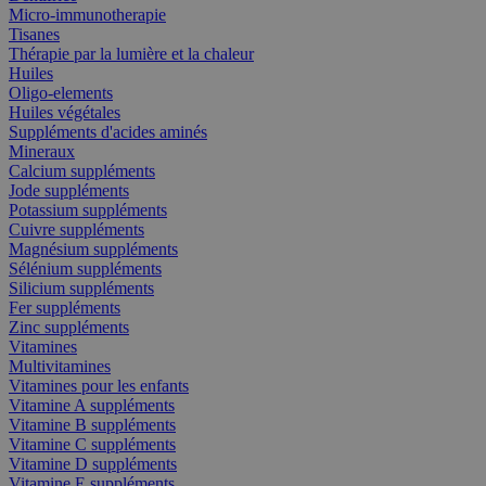
Micro-immunotherapie
Tisanes
Thérapie par la lumière et la chaleur
Huiles
Oligo-elements
Huiles végétales
Suppléments d'acides aminés
Mineraux
Calcium suppléments
Jode suppléments
Potassium suppléments
Cuivre suppléments
Magnésium suppléments
Sélénium suppléments
Silicium suppléments
Fer suppléments
Zinc suppléments
Vitamines
Multivitamines
Vitamines pour les enfants
Vitamine A suppléments
Vitamine B suppléments
Vitamine C suppléments
Vitamine D suppléments
Vitamine E suppléments