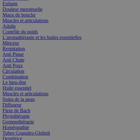
Enfants
Douleur menstruelle
Maux de bouche
Muscles et articulations
Adults
Contrôle du poids
L'aromathérapie et les huiles essentielles
Minceur
Respiration
Anti Pique
Anti Chute
Anti Poux
Circulation
Combination
Le bien-être
Huile essentiel
Muscles et articulations
Soins de la peau
Diffuseur
Fleur de Bach
Phytothérapie
Gemmothérapie
Homéopathie
Tubes Granules-Globuli
Dentifrice