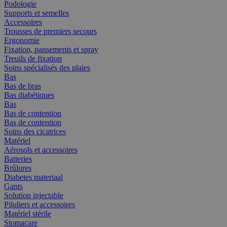
Podologie
Supports et semelles
Accessoires
Trousses de premiers secours
Ergonomie
Fixation, pansements et spray
Treuils de fixation
Soins spécialisés des plaies
Bas
Bas de bras
Bas diabétiques
Bas
Bas de contention
Bas de contention
Soins des cicatrices
Matériel
Aérosols et accessoires
Batteries
Brûlures
Diabetes materiaal
Gants
Solution injectable
Piluliers et accessoires
Matériel stérile
Stomacare