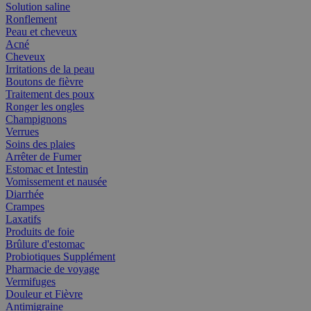
Solution saline
Ronflement
Peau et cheveux
Acné
Cheveux
Irritations de la peau
Boutons de fièvre
Traitement des poux
Ronger les ongles
Champignons
Verrues
Soins des plaies
Arrêter de Fumer
Estomac et Intestin
Vomissement et nausée
Diarrhée
Crampes
Laxatifs
Produits de foie
Brûlure d'estomac
Probiotiques Supplément
Pharmacie de voyage
Vermifuges
Douleur et Fièvre
Antimigraine