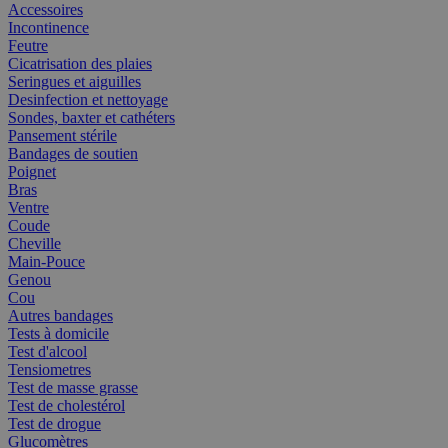
Accessoires
Incontinence
Feutre
Cicatrisation des plaies
Seringues et aiguilles
Desinfection et nettoyage
Sondes, baxter et cathéters
Pansement stérile
Bandages de soutien
Poignet
Bras
Ventre
Coude
Cheville
Main-Pouce
Genou
Cou
Autres bandages
Tests à domicile
Test d'alcool
Tensiometres
Test de masse grasse
Test de cholestérol
Test de drogue
Glucomètres