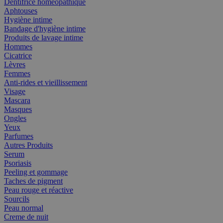
Dentifrice homéopathique
Aphtouses
Hygiène intime
Bandage d'hygiène intime
Produits de lavage intime
Hommes
Cicatrice
Lèvres
Femmes
Anti-rides et vieillissement
Visage
Mascara
Masques
Ongles
Yeux
Parfumes
Autres Produits
Serum
Psoriasis
Peeling et gommage
Taches de pigment
Peau rouge et réactive
Sourcils
Peau normal
Creme de nuit