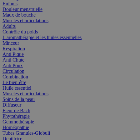
Enfants
Douleur menstruelle
Maux de bouche
Muscles et articulations
Adults
Contrôle du poids
L'aromathérapie et les huiles essentielles
Minceur
Respiration
Anti Pique
Anti Chute
Anti Poux
Circulation
Combination
Le bien-être
Huile essentiel
Muscles et articulations
Soins de la peau
Diffuseur
Fleur de Bach
Phytothérapie
Gemmothérapie
Homéopathie
Tubes Granules-Globuli
Dentifrice