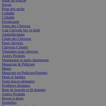
Huile de douche
Savon
Peau très seche
Cellulite
Cellulite
Deodorants
Soins des Cheveux
Cuir Chevelu Sec et Irrité
Antipelliculaire
Chute des Cheveux
Poux cheveux
Cheveux Colorés
Vitamines pour cheveux
Autres Produits
Shampoing et après-shampoing
Manucure & Pédicure
Mains
Manicure en Pedicure/Handen
Pieds et Jambes
Soins bucco-dentaires
Prothèses dentaires
Bain de bouche et fil dentaire
Autres Produits
Brosse à dents
Dentrifice