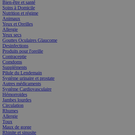
Bien-être et santé
Soins à Domicile
Nutrition et régime
Animaux
Yeux et Oreilles
Allergie
Yeux secs
Gouttes Oculaires Glaucome
Desinfections
Produits pour l'oreille
Contraceptie
Comdoms
Suppléments
Pilule du Lendemain
Système urinaire et prostate
Autres médicaments
Système Cardiovasculaire
Hémorroïdes
Jambes lourdes
Circulation
Rhumes
Allergie
Toux
Maux de gorge
Rhinite et sinusite