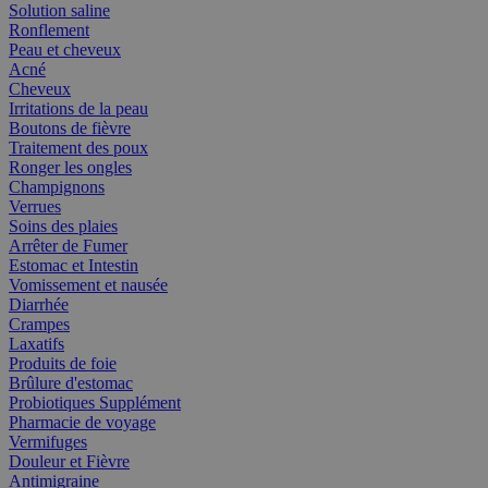
Solution saline
Ronflement
Peau et cheveux
Acné
Cheveux
Irritations de la peau
Boutons de fièvre
Traitement des poux
Ronger les ongles
Champignons
Verrues
Soins des plaies
Arrêter de Fumer
Estomac et Intestin
Vomissement et nausée
Diarrhée
Crampes
Laxatifs
Produits de foie
Brûlure d'estomac
Probiotiques Supplément
Pharmacie de voyage
Vermifuges
Douleur et Fièvre
Antimigraine