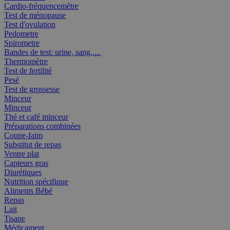
Cardio-fréquencemètre
Test de ménopause
Test d'ovulation
Pedometre
Spirometre
Bandes de test: urine, sang,....
Thermomètre
Test de fertilité
Pesé
Test de grossesse
Minceur
Minceur
Thé et café minceur
Préparations combinées
Coupe-faim
Substitut de repas
Ventre plat
Capteurs gras
Diurétiques
Nutrition spécifique
Aliments Bébé
Repas
Lait
Tisane
Médicament