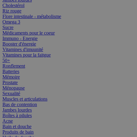
Cholestérol
Riz rouge
Flore intestinale - métabolisme
Omega 3
Sucre
Médicaments pour le coeur
Immuno - Energie
Booster d'énergie
Vitamines d'imuunité
Vitamines pour la faitgue
50+
Ronflement
Batteries
Mémoire
Prostate
Ménopause
Sexualité
Muscles et articulations
Bas de contention
Jambes lourdes
Boîtes à pilules
Acne
Bain et douche
Produits de bain