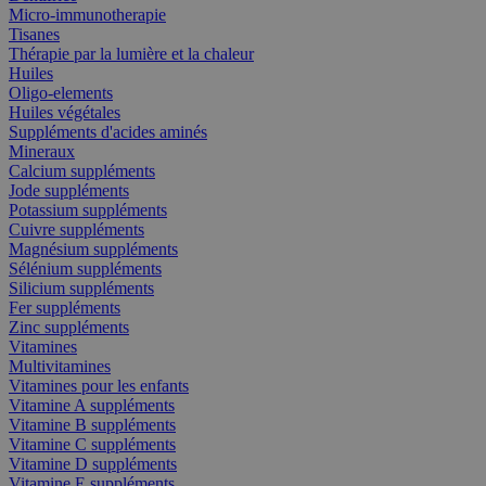
Micro-immunotherapie
Tisanes
Thérapie par la lumière et la chaleur
Huiles
Oligo-elements
Huiles végétales
Suppléments d'acides aminés
Mineraux
Calcium suppléments
Jode suppléments
Potassium suppléments
Cuivre suppléments
Magnésium suppléments
Sélénium suppléments
Silicium suppléments
Fer suppléments
Zinc suppléments
Vitamines
Multivitamines
Vitamines pour les enfants
Vitamine A suppléments
Vitamine B suppléments
Vitamine C suppléments
Vitamine D suppléments
Vitamine E suppléments