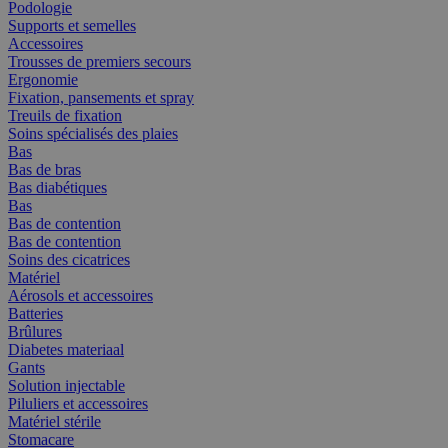
Podologie
Supports et semelles
Accessoires
Trousses de premiers secours
Ergonomie
Fixation, pansements et spray
Treuils de fixation
Soins spécialisés des plaies
Bas
Bas de bras
Bas diabétiques
Bas
Bas de contention
Bas de contention
Soins des cicatrices
Matériel
Aérosols et accessoires
Batteries
Brûlures
Diabetes materiaal
Gants
Solution injectable
Piluliers et accessoires
Matériel stérile
Stomacare