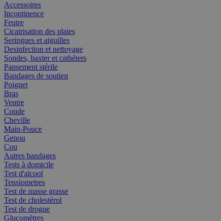
Accessoires
Incontinence
Feutre
Cicatrisation des plaies
Seringues et aiguilles
Desinfection et nettoyage
Sondes, baxter et cathéters
Pansement stérile
Bandages de soutien
Poignet
Bras
Ventre
Coude
Cheville
Main-Pouce
Genou
Cou
Autres bandages
Tests à domicile
Test d'alcool
Tensiometres
Test de masse grasse
Test de cholestérol
Test de drogue
Glucomètres