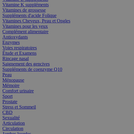
Vitamine K suppléments
Vitamines de grossesse
Suppléments d'acide Folique
Vitamines Cheveux, Peau et Ongles
Vitamines pour les yeux
Complément alimentaire
Antioxydants
Enzymes
Voies respiratoires
Étude et Examens
Rincage nasal
Saignement des gencives
Suppléments de coenzyme Q10
Peau
Ménopause
Mémoire
Comfort urinaire
Sport
Prostate
Stress et Sommeil
CBD
Sexualité
Articulation
Circulation
Jambes lourdes