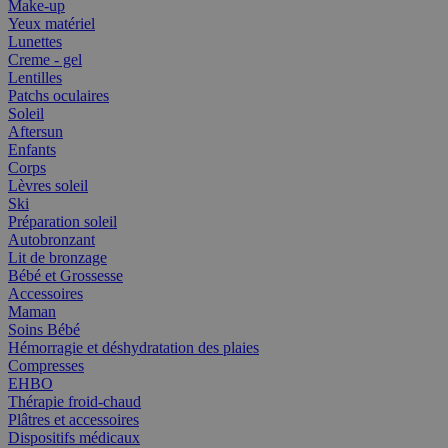
Make-up
Yeux matériel
Lunettes
Creme - gel
Lentilles
Patchs oculaires
Soleil
Aftersun
Enfants
Corps
Lèvres soleil
Ski
Préparation soleil
Autobronzant
Lit de bronzage
Bébé et Grossesse
Accessoires
Maman
Soins Bébé
Hémorragie et déshydratation des plaies
Compresses
EHBO
Thérapie froid-chaud
Plâtres et accessoires
Dispositifs médicaux