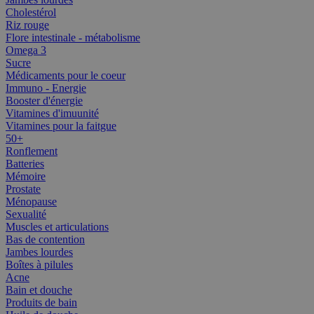
Cholestérol
Riz rouge
Flore intestinale - métabolisme
Omega 3
Sucre
Médicaments pour le coeur
Immuno - Energie
Booster d'énergie
Vitamines d'imuunité
Vitamines pour la faitgue
50+
Ronflement
Batteries
Mémoire
Prostate
Ménopause
Sexualité
Muscles et articulations
Bas de contention
Jambes lourdes
Boîtes à pilules
Acne
Bain et douche
Produits de bain