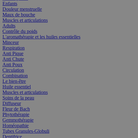
Enfants
Douleur menstruelle
Maux de bouche
Muscles et articulations
Adults
Contrôle du poids
L'aromathérapie et les huiles essentielles
Minceur
Respiration
Anti Pique
Anti Chute
Anti Poux
Circulation
Combination
Le bien-être
Huile essentiel
Muscles et articulations
Soins de la peau
Diffuseur
Fleur de Bach
Phytothérapie
Gemmothérapie
Homéopathie
Tubes Granules-Globuli
Dentifrice