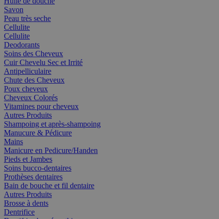
Huile de douche
Savon
Peau très seche
Cellulite
Cellulite
Deodorants
Soins des Cheveux
Cuir Chevelu Sec et Irrité
Antipelliculaire
Chute des Cheveux
Poux cheveux
Cheveux Colorés
Vitamines pour cheveux
Autres Produits
Shampoing et après-shampoing
Manucure & Pédicure
Mains
Manicure en Pedicure/Handen
Pieds et Jambes
Soins bucco-dentaires
Prothèses dentaires
Bain de bouche et fil dentaire
Autres Produits
Brosse à dents
Dentrifice