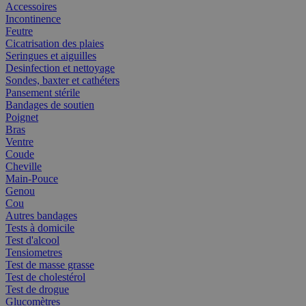
Accessoires
Incontinence
Feutre
Cicatrisation des plaies
Seringues et aiguilles
Desinfection et nettoyage
Sondes, baxter et cathéters
Pansement stérile
Bandages de soutien
Poignet
Bras
Ventre
Coude
Cheville
Main-Pouce
Genou
Cou
Autres bandages
Tests à domicile
Test d'alcool
Tensiometres
Test de masse grasse
Test de cholestérol
Test de drogue
Glucomètres