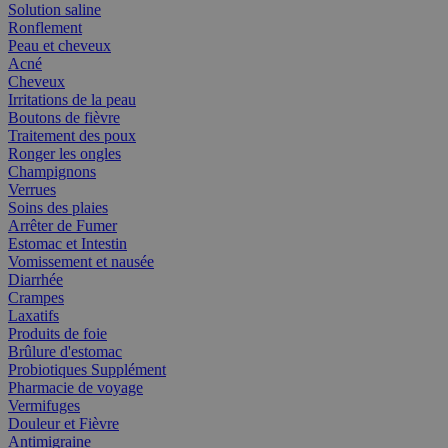
Solution saline
Ronflement
Peau et cheveux
Acné
Cheveux
Irritations de la peau
Boutons de fièvre
Traitement des poux
Ronger les ongles
Champignons
Verrues
Soins des plaies
Arrêter de Fumer
Estomac et Intestin
Vomissement et nausée
Diarrhée
Crampes
Laxatifs
Produits de foie
Brûlure d'estomac
Probiotiques Supplément
Pharmacie de voyage
Vermifuges
Douleur et Fièvre
Antimigraine