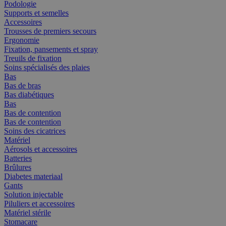
Podologie
Supports et semelles
Accessoires
Trousses de premiers secours
Ergonomie
Fixation, pansements et spray
Treuils de fixation
Soins spécialisés des plaies
Bas
Bas de bras
Bas diabétiques
Bas
Bas de contention
Bas de contention
Soins des cicatrices
Matériel
Aérosols et accessoires
Batteries
Brûlures
Diabetes materiaal
Gants
Solution injectable
Piluliers et accessoires
Matériel stérile
Stomacare