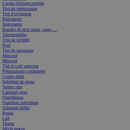
Cardio-fréquencemètre
Test de ménopause
Test d'ovulation
Pedometre
Spirometre
Bandes de test: urine, sang,....
Thermomètre
Test de fertilité
Pesé
Test de grossesse
Minceur
Minceur
Thé et café minceur
Préparations combinées
Coupe-faim
Substitut de repas
Ventre plat
Capteurs gras
Diurétiques
Nutrition spécifique
Aliments Bébé
Repas
Lait
Tisane
Médicament