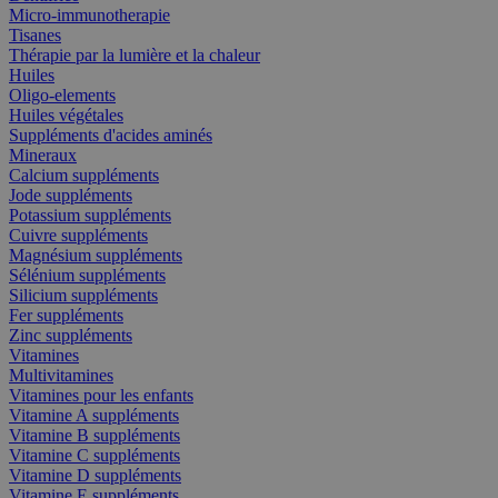
Micro-immunotherapie
Tisanes
Thérapie par la lumière et la chaleur
Huiles
Oligo-elements
Huiles végétales
Suppléments d'acides aminés
Mineraux
Calcium suppléments
Jode suppléments
Potassium suppléments
Cuivre suppléments
Magnésium suppléments
Sélénium suppléments
Silicium suppléments
Fer suppléments
Zinc suppléments
Vitamines
Multivitamines
Vitamines pour les enfants
Vitamine A suppléments
Vitamine B suppléments
Vitamine C suppléments
Vitamine D suppléments
Vitamine E suppléments