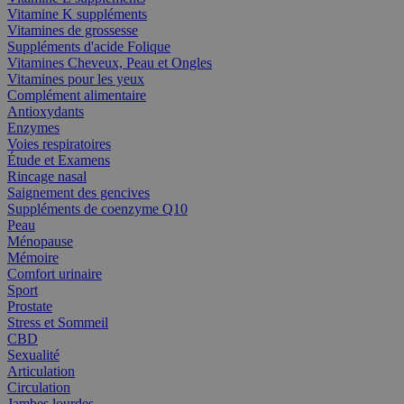
Vitamine K suppléments
Vitamines de grossesse
Suppléments d'acide Folique
Vitamines Cheveux, Peau et Ongles
Vitamines pour les yeux
Complément alimentaire
Antioxydants
Enzymes
Voies respiratoires
Étude et Examens
Rincage nasal
Saignement des gencives
Suppléments de coenzyme Q10
Peau
Ménopause
Mémoire
Comfort urinaire
Sport
Prostate
Stress et Sommeil
CBD
Sexualité
Articulation
Circulation
Jambes lourdes