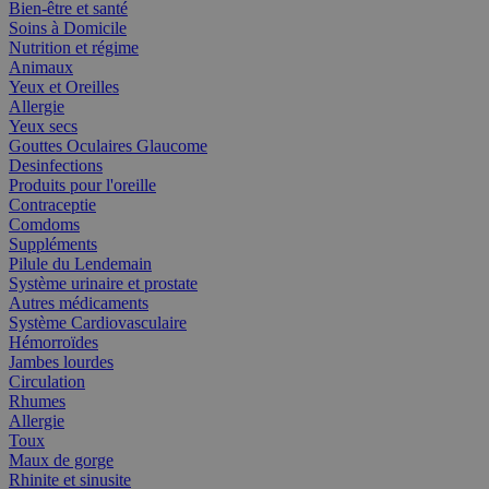
Bien-être et santé
Soins à Domicile
Nutrition et régime
Animaux
Yeux et Oreilles
Allergie
Yeux secs
Gouttes Oculaires Glaucome
Desinfections
Produits pour l'oreille
Contraceptie
Comdoms
Suppléments
Pilule du Lendemain
Système urinaire et prostate
Autres médicaments
Système Cardiovasculaire
Hémorroïdes
Jambes lourdes
Circulation
Rhumes
Allergie
Toux
Maux de gorge
Rhinite et sinusite