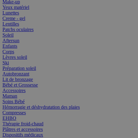
Make-up
Yeux matériel
Lunettes
Creme - gel
Lentilles
Patchs oculaires
Soleil
Aftersun
Enfants
Corps
Lèvres soleil
Ski
Préparation soleil
Autobronzant
Lit de bronzage
Bébé et Grossesse
Accessoires
Maman
Soins Bébé
Hémorragie et déshydratation des plaies
Compresses
EHBO
Thérapie froid-chaud
Plâtres et accessoires
Dispositifs médicaux