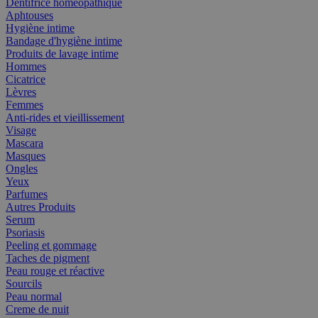
Dentifrice homéopathique
Aphtouses
Hygiène intime
Bandage d'hygiène intime
Produits de lavage intime
Hommes
Cicatrice
Lèvres
Femmes
Anti-rides et vieillissement
Visage
Mascara
Masques
Ongles
Yeux
Parfumes
Autres Produits
Serum
Psoriasis
Peeling et gommage
Taches de pigment
Peau rouge et réactive
Sourcils
Peau normal
Creme de nuit