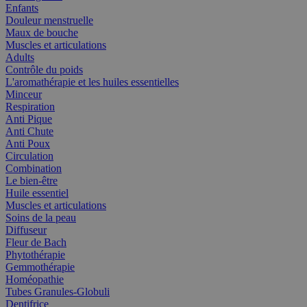
Enfants
Douleur menstruelle
Maux de bouche
Muscles et articulations
Adults
Contrôle du poids
L'aromathérapie et les huiles essentielles
Minceur
Respiration
Anti Pique
Anti Chute
Anti Poux
Circulation
Combination
Le bien-être
Huile essentiel
Muscles et articulations
Soins de la peau
Diffuseur
Fleur de Bach
Phytothérapie
Gemmothérapie
Homéopathie
Tubes Granules-Globuli
Dentifrice