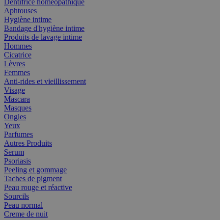
Dentifrice homéopathique
Aphtouses
Hygiène intime
Bandage d'hygiène intime
Produits de lavage intime
Hommes
Cicatrice
Lèvres
Femmes
Anti-rides et vieillissement
Visage
Mascara
Masques
Ongles
Yeux
Parfumes
Autres Produits
Serum
Psoriasis
Peeling et gommage
Taches de pigment
Peau rouge et réactive
Sourcils
Peau normal
Creme de nuit