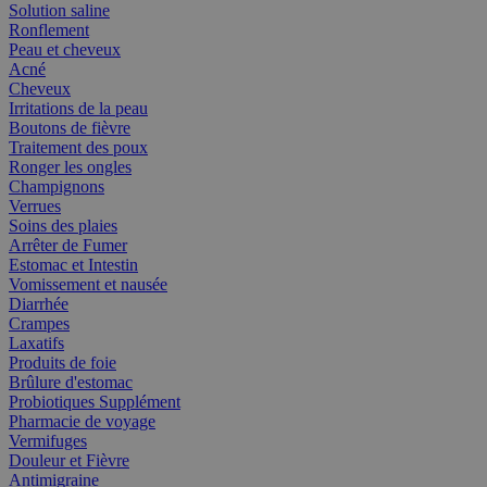
Solution saline
Ronflement
Peau et cheveux
Acné
Cheveux
Irritations de la peau
Boutons de fièvre
Traitement des poux
Ronger les ongles
Champignons
Verrues
Soins des plaies
Arrêter de Fumer
Estomac et Intestin
Vomissement et nausée
Diarrhée
Crampes
Laxatifs
Produits de foie
Brûlure d'estomac
Probiotiques Supplément
Pharmacie de voyage
Vermifuges
Douleur et Fièvre
Antimigraine