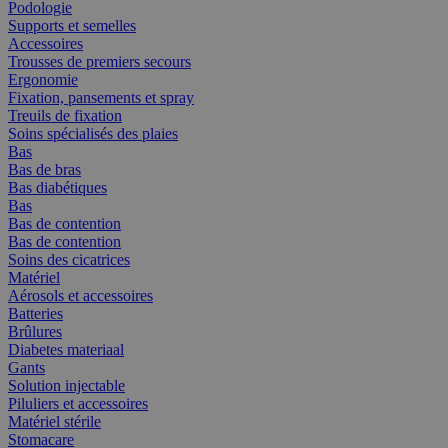
Podologie
Supports et semelles
Accessoires
Trousses de premiers secours
Ergonomie
Fixation, pansements et spray
Treuils de fixation
Soins spécialisés des plaies
Bas
Bas de bras
Bas diabétiques
Bas
Bas de contention
Bas de contention
Soins des cicatrices
Matériel
Aérosols et accessoires
Batteries
Brûlures
Diabetes materiaal
Gants
Solution injectable
Piluliers et accessoires
Matériel stérile
Stomacare