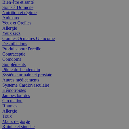
Bien-être et santé
Soins à Domicile
Nutrition et régime
Animaux
Yeux et Oreilles
Allergie
Yeux secs
Gouttes Oculaires Glaucome
Desinfections
Produits pour l'oreille
Contraceptie
Comdoms
Suppléments
Pilule du Lendemain
Système urinaire et prostate
Autres médicaments
Système Cardiovasculaire
Hémorroïdes
Jambes lourdes
Circulation
Rhumes
Allergie
Toux
Maux de gorge
Rhinite et sinusite