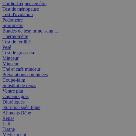
Cardio-fréquencemètre
Test de ménopause
Test d'ovulation
Pedometre
Spirometre
Bandes de test: urine, sang,....
Thermomètre
Test de fertilité
Pesé
Test de grossesse
Minceur
Minceur
Thé et café minceur
Préparations combinées
Coupe-faim
Substitut de repas
Ventre plat
Capteurs gras
Diurétiques
Nutrition spécifique
Aliments Bébé
Repas
Lait
Tisane
Médicament