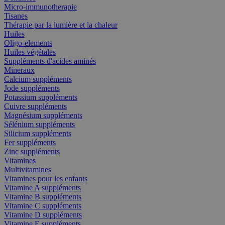
Micro-immunotherapie
Tisanes
Thérapie par la lumière et la chaleur
Huiles
Oligo-elements
Huiles végétales
Suppléments d'acides aminés
Mineraux
Calcium suppléments
Jode suppléments
Potassium suppléments
Cuivre suppléments
Magnésium suppléments
Sélénium suppléments
Silicium suppléments
Fer suppléments
Zinc suppléments
Vitamines
Multivitamines
Vitamines pour les enfants
Vitamine A suppléments
Vitamine B suppléments
Vitamine C suppléments
Vitamine D suppléments
Vitamine E suppléments