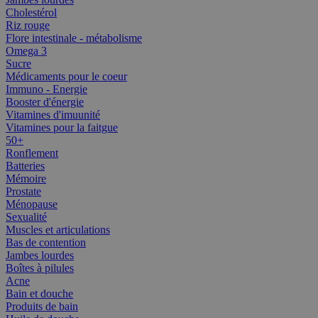
Cholestérol
Riz rouge
Flore intestinale - métabolisme
Omega 3
Sucre
Médicaments pour le coeur
Immuno - Energie
Booster d'énergie
Vitamines d'imuunité
Vitamines pour la faitgue
50+
Ronflement
Batteries
Mémoire
Prostate
Ménopause
Sexualité
Muscles et articulations
Bas de contention
Jambes lourdes
Boîtes à pilules
Acne
Bain et douche
Produits de bain