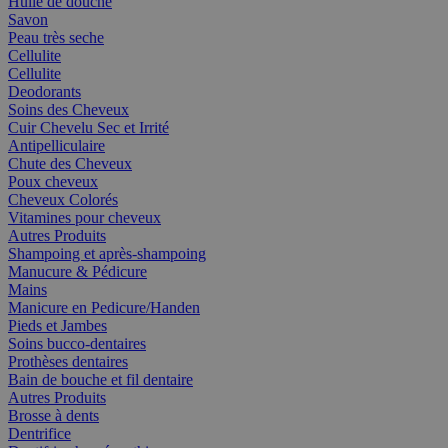
Huile de douche
Savon
Peau très seche
Cellulite
Cellulite
Deodorants
Soins des Cheveux
Cuir Chevelu Sec et Irrité
Antipelliculaire
Chute des Cheveux
Poux cheveux
Cheveux Colorés
Vitamines pour cheveux
Autres Produits
Shampoing et après-shampoing
Manucure & Pédicure
Mains
Manicure en Pedicure/Handen
Pieds et Jambes
Soins bucco-dentaires
Prothèses dentaires
Bain de bouche et fil dentaire
Autres Produits
Brosse à dents
Dentrifice