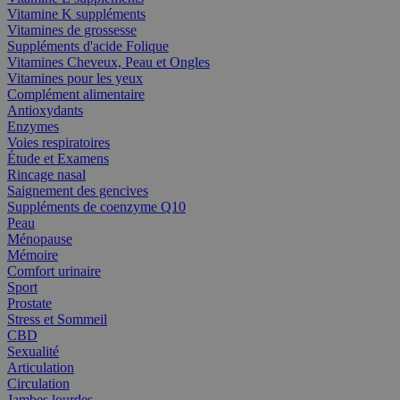
Vitamine K suppléments
Vitamines de grossesse
Suppléments d'acide Folique
Vitamines Cheveux, Peau et Ongles
Vitamines pour les yeux
Complément alimentaire
Antioxydants
Enzymes
Voies respiratoires
Étude et Examens
Rincage nasal
Saignement des gencives
Suppléments de coenzyme Q10
Peau
Ménopause
Mémoire
Comfort urinaire
Sport
Prostate
Stress et Sommeil
CBD
Sexualité
Articulation
Circulation
Jambes lourdes