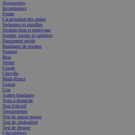
Accessoires
Incontinence
Feutre
Cicatrisation des plaies
Seringues et aiguilles
Desinfection et nettoyage
Sondes, baxter et cathéters
Pansement stérile
Bandages de soutien
Poignet
Bras
Ventre
Coude
Cheville
Main-Pouce
Genou
Cou
Autres bandages
Tests à domicile
Test d'alcool
Tensiometres
Test de masse grasse
Test de cholestérol
Test de drogue
Glucomètres