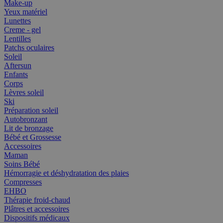
Make-up
Yeux matériel
Lunettes
Creme - gel
Lentilles
Patchs oculaires
Soleil
Aftersun
Enfants
Corps
Lèvres soleil
Ski
Préparation soleil
Autobronzant
Lit de bronzage
Bébé et Grossesse
Accessoires
Maman
Soins Bébé
Hémorragie et déshydratation des plaies
Compresses
EHBO
Thérapie froid-chaud
Plâtres et accessoires
Dispositifs médicaux