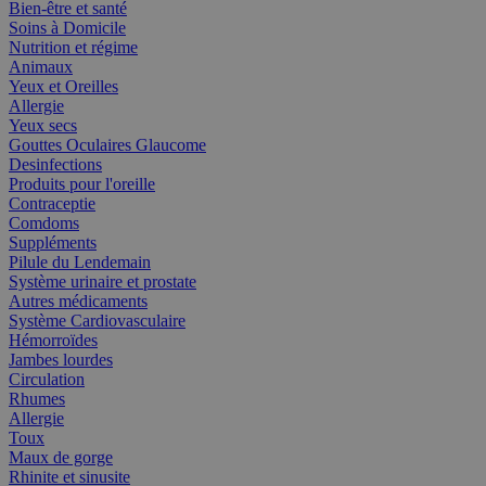
Bien-être et santé
Soins à Domicile
Nutrition et régime
Animaux
Yeux et Oreilles
Allergie
Yeux secs
Gouttes Oculaires Glaucome
Desinfections
Produits pour l'oreille
Contraceptie
Comdoms
Suppléments
Pilule du Lendemain
Système urinaire et prostate
Autres médicaments
Système Cardiovasculaire
Hémorroïdes
Jambes lourdes
Circulation
Rhumes
Allergie
Toux
Maux de gorge
Rhinite et sinusite