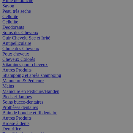
Huile de douche
Savon
Peau très seche
Cellulite
Cellulite
Deodorants
Soins des Cheveux
Cuir Chevelu Sec et Irrité
Antipelliculaire
Chute des Cheveux
Poux cheveux
Cheveux Colorés
Vitamines pour cheveux
Autres Produits
Shampoing et après-shampoing
Manucure & Pédicure
Mains
Manicure en Pedicure/Handen
Pieds et Jambes
Soins bucco-dentaires
Prothèses dentaires
Bain de bouche et fil dentaire
Autres Produits
Brosse à dents
Dentrifice