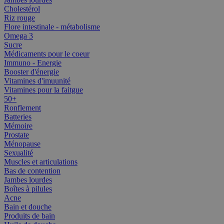
Cholestérol
Riz rouge
Flore intestinale - métabolisme
Omega 3
Sucre
Médicaments pour le coeur
Immuno - Energie
Booster d'énergie
Vitamines d'imuunité
Vitamines pour la faitgue
50+
Ronflement
Batteries
Mémoire
Prostate
Ménopause
Sexualité
Muscles et articulations
Bas de contention
Jambes lourdes
Boîtes à pilules
Acne
Bain et douche
Produits de bain