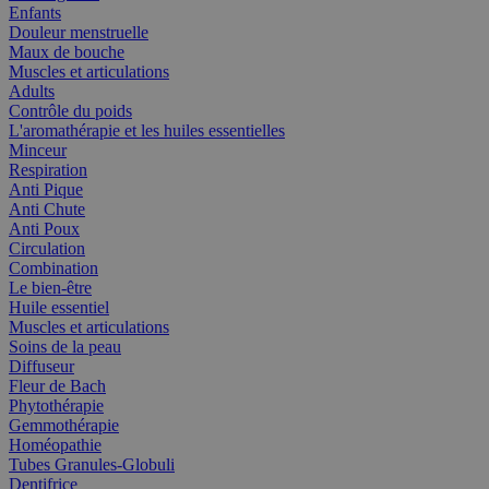
Enfants
Douleur menstruelle
Maux de bouche
Muscles et articulations
Adults
Contrôle du poids
L'aromathérapie et les huiles essentielles
Minceur
Respiration
Anti Pique
Anti Chute
Anti Poux
Circulation
Combination
Le bien-être
Huile essentiel
Muscles et articulations
Soins de la peau
Diffuseur
Fleur de Bach
Phytothérapie
Gemmothérapie
Homéopathie
Tubes Granules-Globuli
Dentifrice