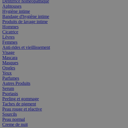
Dentifrice homéopathique
Aphtouses
Hygiène intime
Bandage d'hygiène intime
Produits de lavage intime
Hommes
Cicatrice
Lèvres
Femmes
Anti-rides et vieillissement
Visage
Mascara
Masques
Ongles
Yeux
Parfumes
Autres Produits
Serum
Psoriasis
Peeling et gommage
Taches de pigment
Peau rouge et réactive
Sourcils
Peau normal
Creme de nuit