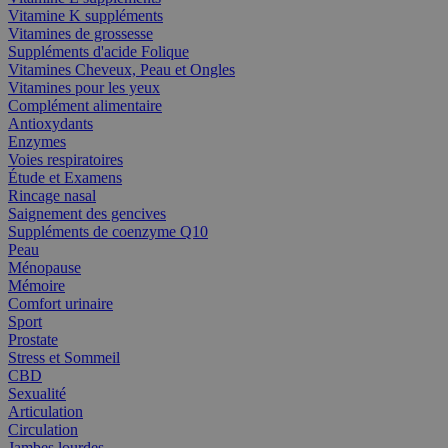
Vitamine K suppléments
Vitamines de grossesse
Suppléments d'acide Folique
Vitamines Cheveux, Peau et Ongles
Vitamines pour les yeux
Complément alimentaire
Antioxydants
Enzymes
Voies respiratoires
Étude et Examens
Rincage nasal
Saignement des gencives
Suppléments de coenzyme Q10
Peau
Ménopause
Mémoire
Comfort urinaire
Sport
Prostate
Stress et Sommeil
CBD
Sexualité
Articulation
Circulation
Jambes lourdes