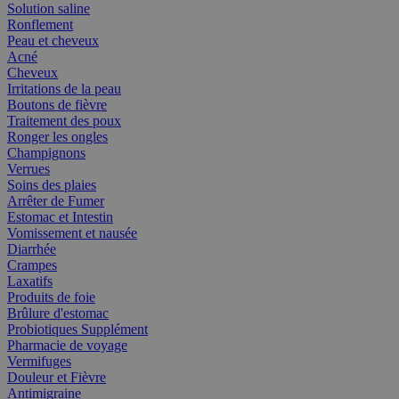
Solution saline
Ronflement
Peau et cheveux
Acné
Cheveux
Irritations de la peau
Boutons de fièvre
Traitement des poux
Ronger les ongles
Champignons
Verrues
Soins des plaies
Arrêter de Fumer
Estomac et Intestin
Vomissement et nausée
Diarrhée
Crampes
Laxatifs
Produits de foie
Brûlure d'estomac
Probiotiques Supplément
Pharmacie de voyage
Vermifuges
Douleur et Fièvre
Antimigraine