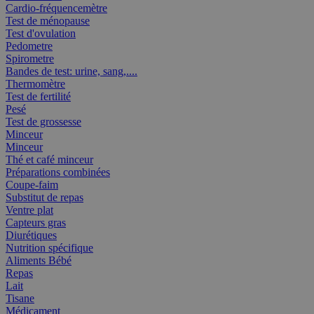
Cardio-fréquencemètre
Test de ménopause
Test d'ovulation
Pedometre
Spirometre
Bandes de test: urine, sang,....
Thermomètre
Test de fertilité
Pesé
Test de grossesse
Minceur
Minceur
Thé et café minceur
Préparations combinées
Coupe-faim
Substitut de repas
Ventre plat
Capteurs gras
Diurétiques
Nutrition spécifique
Aliments Bébé
Repas
Lait
Tisane
Médicament