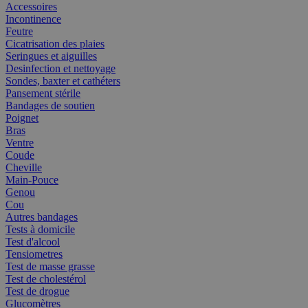
Accessoires
Incontinence
Feutre
Cicatrisation des plaies
Seringues et aiguilles
Desinfection et nettoyage
Sondes, baxter et cathéters
Pansement stérile
Bandages de soutien
Poignet
Bras
Ventre
Coude
Cheville
Main-Pouce
Genou
Cou
Autres bandages
Tests à domicile
Test d'alcool
Tensiometres
Test de masse grasse
Test de cholestérol
Test de drogue
Glucomètres