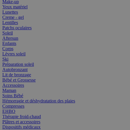
Make-up
Yeux matériel
Lunettes
Creme - gel
Lentilles
Patchs oculaires
Soleil
Aftersun
Enfants
Corps
Lèvres soleil
Ski
Préparation soleil
Autobronzant
Lit de bronzage
Bébé et Grossesse
Accessoires
Maman
Soins Bébé
Hémorragie et déshydratation des plaies
Compresses
EHBO
Thérapie froid-chaud
Plâtres et accessoires
Dispositifs médicaux