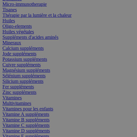
Micro-immunotherapie
Tisanes
Thérapie par la lumière et la chaleur
Huiles
Oligo-elements
Huiles végétales
Suppléments d'acides aminés
Mineraux
Calcium suppléments
Jode suppléments
Potassium suppléments
Cuivre suppléments
Magnésium suppléments
Sélénium suppléments
Silicium suppléments
Fer suppléments
Zinc suppléments
Vitamines
Multivitamines
Vitamines pour les enfants
Vitamine A suppléments
Vitamine B suppléments
Vitamine C suppléments
Vitamine D suppléments
Vitamine E suppléments