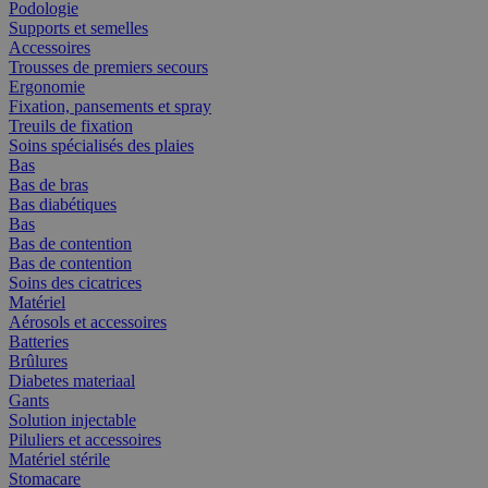
Podologie
Supports et semelles
Accessoires
Trousses de premiers secours
Ergonomie
Fixation, pansements et spray
Treuils de fixation
Soins spécialisés des plaies
Bas
Bas de bras
Bas diabétiques
Bas
Bas de contention
Bas de contention
Soins des cicatrices
Matériel
Aérosols et accessoires
Batteries
Brûlures
Diabetes materiaal
Gants
Solution injectable
Piluliers et accessoires
Matériel stérile
Stomacare