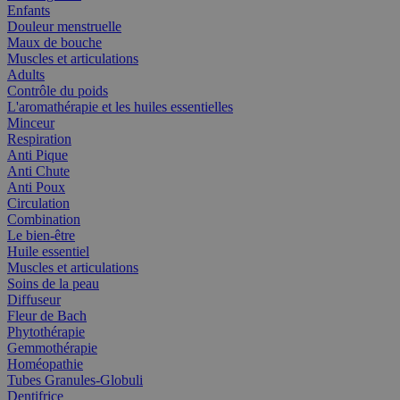
Enfants
Douleur menstruelle
Maux de bouche
Muscles et articulations
Adults
Contrôle du poids
L'aromathérapie et les huiles essentielles
Minceur
Respiration
Anti Pique
Anti Chute
Anti Poux
Circulation
Combination
Le bien-être
Huile essentiel
Muscles et articulations
Soins de la peau
Diffuseur
Fleur de Bach
Phytothérapie
Gemmothérapie
Homéopathie
Tubes Granules-Globuli
Dentifrice