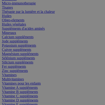
Micro-immunotherapie
Tisanes
Thérapie par la lumière et la chaleur
Huiles
Oligo-elements
Huiles végétales
Suppléments d'acides aminés
Mineraux
Calcium suppléments
Jode suppléments
Potassium suppléments
Cuivre suppléments
Magnésium suppléments
Sélénium suppléments
Silicium suppléments
Fer suppléments
Zinc suppléments
Vitamines
Multivitamines
Vitamines pour les enfants
Vitamine A suppléments
Vitamine B suppléments
Vitamine C suppléments
Vitamine D suppléments
Vitamine E suppléments