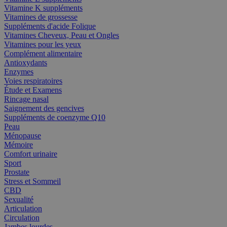
Vitamine K suppléments
Vitamines de grossesse
Suppléments d'acide Folique
Vitamines Cheveux, Peau et Ongles
Vitamines pour les yeux
Complément alimentaire
Antioxydants
Enzymes
Voies respiratoires
Étude et Examens
Rincage nasal
Saignement des gencives
Suppléments de coenzyme Q10
Peau
Ménopause
Mémoire
Comfort urinaire
Sport
Prostate
Stress et Sommeil
CBD
Sexualité
Articulation
Circulation
Jambes lourdes