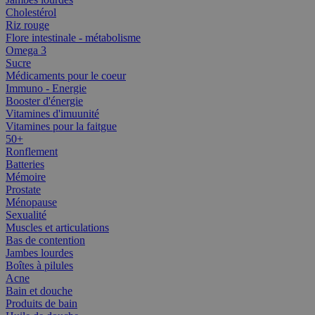
Cholestérol
Riz rouge
Flore intestinale - métabolisme
Omega 3
Sucre
Médicaments pour le coeur
Immuno - Energie
Booster d'énergie
Vitamines d'imuunité
Vitamines pour la faitgue
50+
Ronflement
Batteries
Mémoire
Prostate
Ménopause
Sexualité
Muscles et articulations
Bas de contention
Jambes lourdes
Boîtes à pilules
Acne
Bain et douche
Produits de bain