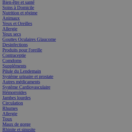
Bien-être et santé
Soins à Domicile
Nutrition et régime
Animaux
Yeux et Oreilles
Allergie
Yeux secs
Gouttes Oculaires Glaucome
Desinfections
Produits pour l'oreille
Contraceptie
Comdoms
Suppléments
Pilule du Lendemain
Système urinaire et prostate
Autres médicaments
Système Cardiovasculaire
Hémorroïdes
Jambes lourdes
Circulation
Rhumes
Allergie
Toux
Maux de gorge
Rhinite et sinusite