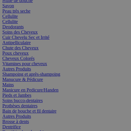
Huile de douche
Savon
Peau très seche
Cellulite
Cellulite
Deodorants
Soins des Cheveux
Cuir Chevelu Sec et Irrité
Antipelliculaire
Chute des Cheveux
Poux cheveux
Cheveux Colorés
Vitamines pour cheveux
Autres Produits
Shampoing et après-shampoing
Manucure & Pédicure
Mains
Manicure en Pedicure/Handen
Pieds et Jambes
Soins bucco-dentaires
Prothèses dentaires
Bain de bouche et fil dentaire
Autres Produits
Brosse à dents
Dentrifice