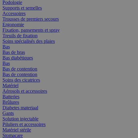
Podologie
Supports et semelles
Accessoires
Trousses de premiers secours
Ergonomie
Fixation, pansements et spray
Treuils de fixation
Soins spécialisés des plaies
Bas
Bas de bras
Bas diabétiques
Bas
Bas de contention
Bas de contention
Soins des cicatrices
Matériel
Aérosols et accessoires
Batteries
Brûlures
Diabetes materiaal
Gants
Solution injectable
Piluliers et accessoires
Matériel stérile
Stomacare