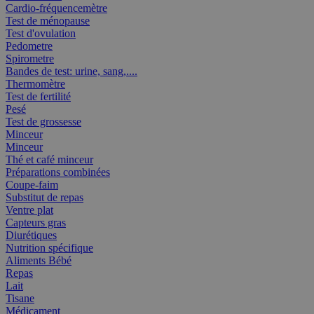
Cardio-fréquencemètre
Test de ménopause
Test d'ovulation
Pedometre
Spirometre
Bandes de test: urine, sang,....
Thermomètre
Test de fertilité
Pesé
Test de grossesse
Minceur
Minceur
Thé et café minceur
Préparations combinées
Coupe-faim
Substitut de repas
Ventre plat
Capteurs gras
Diurétiques
Nutrition spécifique
Aliments Bébé
Repas
Lait
Tisane
Médicament