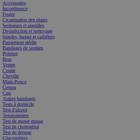
Accessoires
Incontinence
Feutre
Cicatrisation des plaies
Seringues et aiguilles
Desinfection et nettoyage
Sondes, baxter et cathéters
Pansement stérile
Bandages de soutien
Poignet
Bras
Ventre
Coude
Cheville
Main-Pouce
Genou
Cou
Autres bandages
Tests à domicile
Test d'alcool
Tensiometres
Test de masse grasse
Test de cholestérol
Test de drogue
Glucomètres