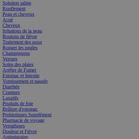
Solution saline
Ronflement
Peau et cheveux
Acné
Cheveux
Irritations de la peau
Boutons de fièvre
Traitement des poux
Ronger les ongles
Champignons
Verrues
Soins des plaies
Arrêter de Fumer
Estomac et Intestin
Vomissement et nausée
Diarrhée
Crampes
Laxatifs
Produits de foie
Brûlure d'estomac
Probiotiques Supplément
Pharmacie de voyage
Vermifuges
Douleur et Fièvre
Antimigraine