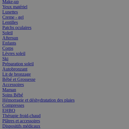
Make-up
Yeux matériel
Lunettes
Creme - gel
Lentilles
Patchs oculaires
Soleil
Aftersun
Enfants
Corps
Lèvres soleil
Ski
Préparation soleil
Autobronzant
Lit de bronzage
Bébé et Grossesse
Accessoires
Maman
Soins Bébé
Hémorragie et déshydratation des plaies
Compresses
EHBO
Thérapie froid-chaud
Plâtres et accessoires
Dispositifs médicaux