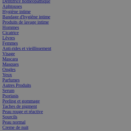
Dentifrice homéopathique
Aphtouses
Hygiène intime
Bandage d'hygiène intime
Produits de lavage intime
Hommes
Cicatrice
Lèvres
Femmes
Anti-rides et vieillissement
Visage
Mascara
Masques
Ongles
Yeux
Parfumes
Autres Produits
Serum
Psoriasis
Peeling et gommage
Taches de pigment
Peau rouge et réactive
Sourcils
Peau normal
Creme de nuit