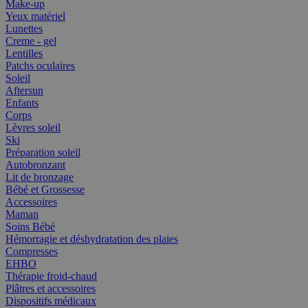
Make-up
Yeux matériel
Lunettes
Creme - gel
Lentilles
Patchs oculaires
Soleil
Aftersun
Enfants
Corps
Lèvres soleil
Ski
Préparation soleil
Autobronzant
Lit de bronzage
Bébé et Grossesse
Accessoires
Maman
Soins Bébé
Hémorragie et déshydratation des plaies
Compresses
EHBO
Thérapie froid-chaud
Plâtres et accessoires
Dispositifs médicaux