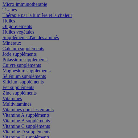
Micro-immunotherapie
Tisanes
Thérapie par la lumière et la chaleur
Huiles
Oligo-elements
Huiles végétales
Suppléments d'acides aminés
Mineraux
Calcium suppléments
Jode suppléments
Potassium suppléments
Cuivre suppléments
Magnésium suppléments
Sélénium suppléments
Silicium suppléments
Fer suppléments
Zinc suppléments
Vitamines
Multivitamines
Vitamines pour les enfants
Vitamine A suppléments
Vitamine B suppléments
Vitamine C suppléments
Vitamine D suppléments
Vitamine E suppléments