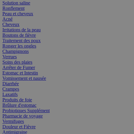
Solution saline
Ronflement
Peau et cheveux
Acné
Cheveux
Irritations de la peau
Boutons de fièvre
Traitement des poux
Ronger les ongles
Champignons
Verrues
Soins des plaies
Arrêter de Fumer
Estomac et Intestin
Vomissement et nausée
Diarrhée
Crampes
Laxatifs
Produits de foie
Brûlure d'estomac
Probiotiques Supplément
Pharmacie de voyage
Vermifuges
Douleur et Fièvre
Antimigraine