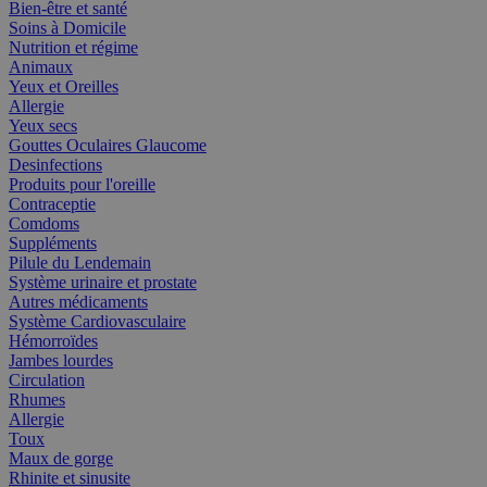
Bien-être et santé
Soins à Domicile
Nutrition et régime
Animaux
Yeux et Oreilles
Allergie
Yeux secs
Gouttes Oculaires Glaucome
Desinfections
Produits pour l'oreille
Contraceptie
Comdoms
Suppléments
Pilule du Lendemain
Système urinaire et prostate
Autres médicaments
Système Cardiovasculaire
Hémorroïdes
Jambes lourdes
Circulation
Rhumes
Allergie
Toux
Maux de gorge
Rhinite et sinusite