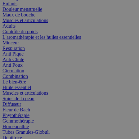
Enfants
Douleur menstruelle
Maux de bouche
Muscles et articulations
Adults
Contrôle du poids
L'aromathérapie et les huiles essentielles
Minceur
Respiration
Anti Pique
Anti Chute
Anti Poux
Circulation
Combination
Le bien-être
Huile essentiel
Muscles et articulations
Soins de la peau
Diffuseur
Fleur de Bach
Phytothérapie
Gemmothérapie
Homéopathie
Tubes Granules-Globuli
Dentifrice