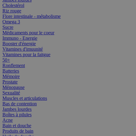
Cholestérol
Riz rouge
Flore intestinale - métabolisme
Omega 3
Sucre
Médicaments pour le coeur
Immuno - Energie
Booster d'énergie
Vitamines d'imuunité
Vitamines pour la faitgue
50+
Ronflement
Batteries
Mémoire
Prostate
Ménopause
Sexualité
Muscles et articulations
Bas de contention
Jambes lourdes
Boîtes à pilules
Acne
Bain et douche
Produits de bain