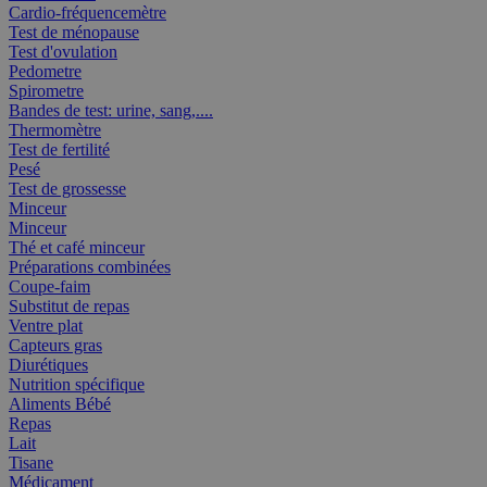
Cardio-fréquencemètre
Test de ménopause
Test d'ovulation
Pedometre
Spirometre
Bandes de test: urine, sang,....
Thermomètre
Test de fertilité
Pesé
Test de grossesse
Minceur
Minceur
Thé et café minceur
Préparations combinées
Coupe-faim
Substitut de repas
Ventre plat
Capteurs gras
Diurétiques
Nutrition spécifique
Aliments Bébé
Repas
Lait
Tisane
Médicament