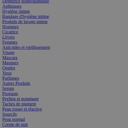
Dentifrice homéopathique
Aphtouses
Hygiène intime
Bandage d'hygiène intime
Produits de lavage intime
Hommes
Cicatrice
Lèvres
Femmes
Anti-rides et vieillissement
Visage
Mascara
Masques
Ongles
Yeux
Parfumes
Autres Produits
Serum
Psoriasis
Peeling et gommage
Taches de pigment
Peau rouge et réactive
Sourcils
Peau normal
Creme de nuit