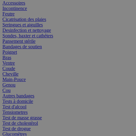
Accessoires
Incontinence
Feutre
Cicatrisation des plaies
Seringues et aiguilles
Desinfection et nettoyage
Sondes, baxter et cathéters
Pansement stérile
Bandages de soutien
Poignet
Bras
Ventre
Coude
Cheville
Main-Pouce
Genou
Cou
Autres bandages
Tests à domicile
Test d'alcool
Tensiometres
Test de masse grasse
Test de cholestérol
Test de drogue
Glucomètres