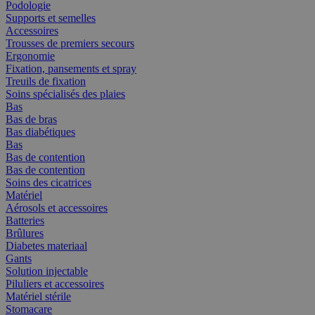
Podologie
Supports et semelles
Accessoires
Trousses de premiers secours
Ergonomie
Fixation, pansements et spray
Treuils de fixation
Soins spécialisés des plaies
Bas
Bas de bras
Bas diabétiques
Bas
Bas de contention
Bas de contention
Soins des cicatrices
Matériel
Aérosols et accessoires
Batteries
Brûlures
Diabetes materiaal
Gants
Solution injectable
Piluliers et accessoires
Matériel stérile
Stomacare