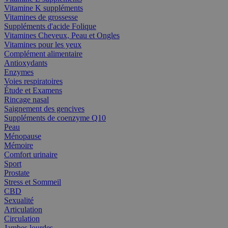
Vitamine K suppléments
Vitamines de grossesse
Suppléments d'acide Folique
Vitamines Cheveux, Peau et Ongles
Vitamines pour les yeux
Complément alimentaire
Antioxydants
Enzymes
Voies respiratoires
Étude et Examens
Rincage nasal
Saignement des gencives
Suppléments de coenzyme Q10
Peau
Ménopause
Mémoire
Comfort urinaire
Sport
Prostate
Stress et Sommeil
CBD
Sexualité
Articulation
Circulation
Jambes lourdes