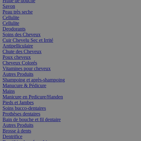
Huile de douche
Savon
Peau très seche
Cellulite
Cellulite
Deodorants
Soins des Cheveux
Cuir Chevelu Sec et Irrité
Antipelliculaire
Chute des Cheveux
Poux cheveux
Cheveux Colorés
Vitamines pour cheveux
Autres Produits
Shampoing et après-shampoing
Manucure & Pédicure
Mains
Manicure en Pedicure/Handen
Pieds et Jambes
Soins bucco-dentaires
Prothèses dentaires
Bain de bouche et fil dentaire
Autres Produits
Brosse à dents
Dentrifice