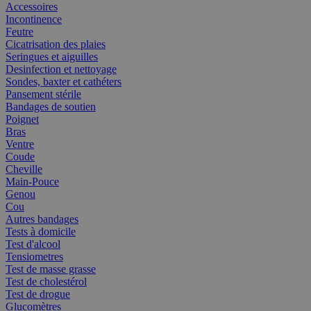
Accessoires
Incontinence
Feutre
Cicatrisation des plaies
Seringues et aiguilles
Desinfection et nettoyage
Sondes, baxter et cathéters
Pansement stérile
Bandages de soutien
Poignet
Bras
Ventre
Coude
Cheville
Main-Pouce
Genou
Cou
Autres bandages
Tests à domicile
Test d'alcool
Tensiometres
Test de masse grasse
Test de cholestérol
Test de drogue
Glucomètres