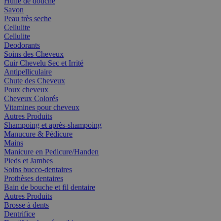
Huile de douche
Savon
Peau très seche
Cellulite
Cellulite
Deodorants
Soins des Cheveux
Cuir Chevelu Sec et Irrité
Antipelliculaire
Chute des Cheveux
Poux cheveux
Cheveux Colorés
Vitamines pour cheveux
Autres Produits
Shampoing et après-shampoing
Manucure & Pédicure
Mains
Manicure en Pedicure/Handen
Pieds et Jambes
Soins bucco-dentaires
Prothèses dentaires
Bain de bouche et fil dentaire
Autres Produits
Brosse à dents
Dentrifice