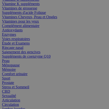
Vitamine K suppléments
Vitamines de grossesse
Suppléments d'acide Folique
Vitamines Cheveux, Peau et Ongles
Vitamines pour les yeux
Complément alimentaire
Antioxydants
Enzymes
Voies respiratoires
Étude et Examens
Rincage nasal
Saignement des gencives
Suppléments de coenzyme Q10
Peau
Ménopause
Mémoire
Comfort urinaire
Sport
Prostate
Stress et Sommeil
CBD
Sexualité
Articulation
Circulation
Jambes lourdes