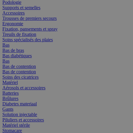
Podologie
Supports et semelles
Accessoires
Trousses de premiers secours
Ergonomie
Fixation, pansements et spray
Treuils de fixation
Soins spécialisés des plaies
Bas
Bas de bras
Bas diabétiques
Bas
Bas de contention
Bas de contention
Soins des cicatrices
Matériel
Aérosols et accessoires
Batteries
Brûlures
Diabetes materiaal
Gants
Solution injectable
Piluliers et accessoires
Matériel stérile
Stomacare