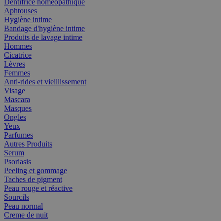
Dentifrice homéopathique
Aphtouses
Hygiène intime
Bandage d'hygiène intime
Produits de lavage intime
Hommes
Cicatrice
Lèvres
Femmes
Anti-rides et vieillissement
Visage
Mascara
Masques
Ongles
Yeux
Parfumes
Autres Produits
Serum
Psoriasis
Peeling et gommage
Taches de pigment
Peau rouge et réactive
Sourcils
Peau normal
Creme de nuit