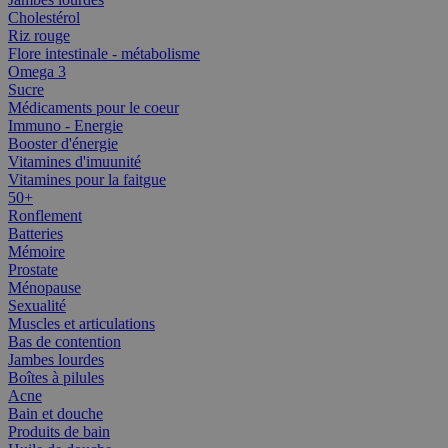
Cholestérol
Riz rouge
Flore intestinale - métabolisme
Omega 3
Sucre
Médicaments pour le coeur
Immuno - Energie
Booster d'énergie
Vitamines d'imuunité
Vitamines pour la faitgue
50+
Ronflement
Batteries
Mémoire
Prostate
Ménopause
Sexualité
Muscles et articulations
Bas de contention
Jambes lourdes
Boîtes à pilules
Acne
Bain et douche
Produits de bain