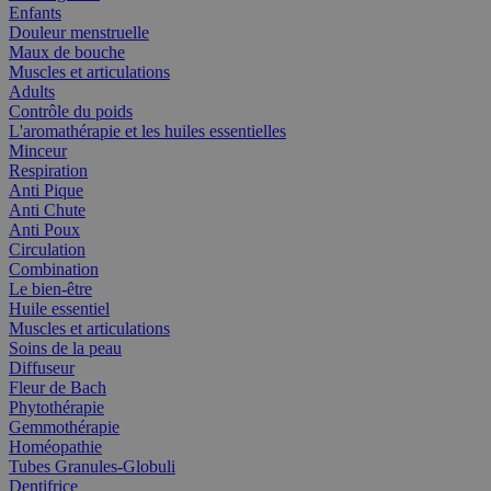
Enfants
Douleur menstruelle
Maux de bouche
Muscles et articulations
Adults
Contrôle du poids
L'aromathérapie et les huiles essentielles
Minceur
Respiration
Anti Pique
Anti Chute
Anti Poux
Circulation
Combination
Le bien-être
Huile essentiel
Muscles et articulations
Soins de la peau
Diffuseur
Fleur de Bach
Phytothérapie
Gemmothérapie
Homéopathie
Tubes Granules-Globuli
Dentifrice