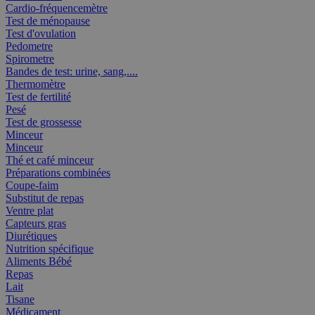
Cardio-fréquencemètre
Test de ménopause
Test d'ovulation
Pedometre
Spirometre
Bandes de test: urine, sang,....
Thermomètre
Test de fertilité
Pesé
Test de grossesse
Minceur
Minceur
Thé et café minceur
Préparations combinées
Coupe-faim
Substitut de repas
Ventre plat
Capteurs gras
Diurétiques
Nutrition spécifique
Aliments Bébé
Repas
Lait
Tisane
Médicament