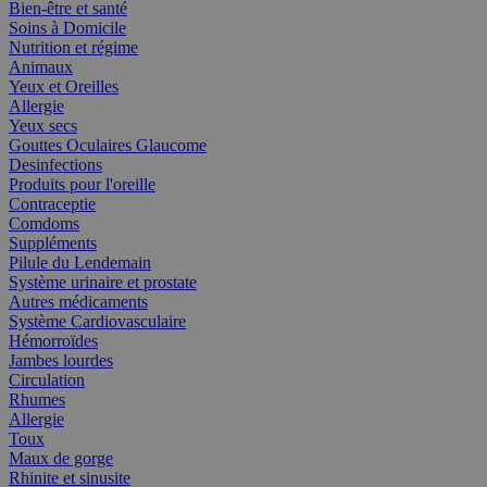
Bien-être et santé
Soins à Domicile
Nutrition et régime
Animaux
Yeux et Oreilles
Allergie
Yeux secs
Gouttes Oculaires Glaucome
Desinfections
Produits pour l'oreille
Contraceptie
Comdoms
Suppléments
Pilule du Lendemain
Système urinaire et prostate
Autres médicaments
Système Cardiovasculaire
Hémorroïdes
Jambes lourdes
Circulation
Rhumes
Allergie
Toux
Maux de gorge
Rhinite et sinusite