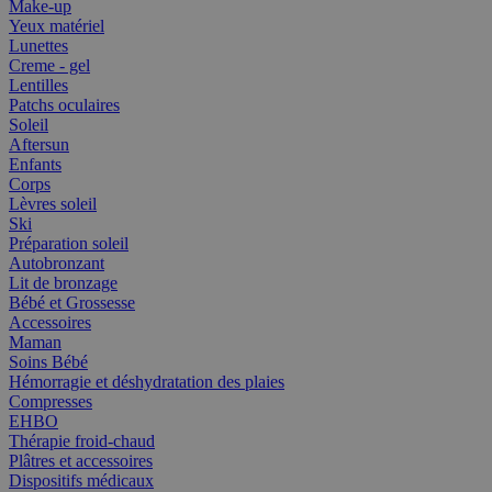
Make-up
Yeux matériel
Lunettes
Creme - gel
Lentilles
Patchs oculaires
Soleil
Aftersun
Enfants
Corps
Lèvres soleil
Ski
Préparation soleil
Autobronzant
Lit de bronzage
Bébé et Grossesse
Accessoires
Maman
Soins Bébé
Hémorragie et déshydratation des plaies
Compresses
EHBO
Thérapie froid-chaud
Plâtres et accessoires
Dispositifs médicaux