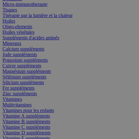
Micro-immunotherapie
Tisanes
Thérapie par la lumière et la chaleur
Huiles
Oligo-elements
Huiles végétales
Suppléments d'acides aminés
Mineraux
Calcium suppléments
Jode suppléments
Potassium suppléments
Cuivre suppléments
Magnésium suppléments
Sélénium suppléments
Silicium suppléments
Fer suppléments
Zinc suppléments
Vitamines
Multivitamines
Vitamines pour les enfants
Vitamine A suppléments
Vitamine B suppléments
Vitamine C suppléments
Vitamine D suppléments
Vitamine E suppléments