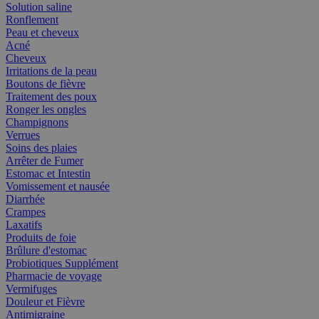
Solution saline
Ronflement
Peau et cheveux
Acné
Cheveux
Irritations de la peau
Boutons de fièvre
Traitement des poux
Ronger les ongles
Champignons
Verrues
Soins des plaies
Arrêter de Fumer
Estomac et Intestin
Vomissement et nausée
Diarrhée
Crampes
Laxatifs
Produits de foie
Brûlure d'estomac
Probiotiques Supplément
Pharmacie de voyage
Vermifuges
Douleur et Fièvre
Antimigraine