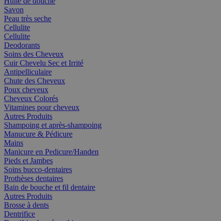
Huile de douche
Savon
Peau très seche
Cellulite
Cellulite
Deodorants
Soins des Cheveux
Cuir Chevelu Sec et Irrité
Antipelliculaire
Chute des Cheveux
Poux cheveux
Cheveux Colorés
Vitamines pour cheveux
Autres Produits
Shampoing et après-shampoing
Manucure & Pédicure
Mains
Manicure en Pedicure/Handen
Pieds et Jambes
Soins bucco-dentaires
Prothèses dentaires
Bain de bouche et fil dentaire
Autres Produits
Brosse à dents
Dentrifice