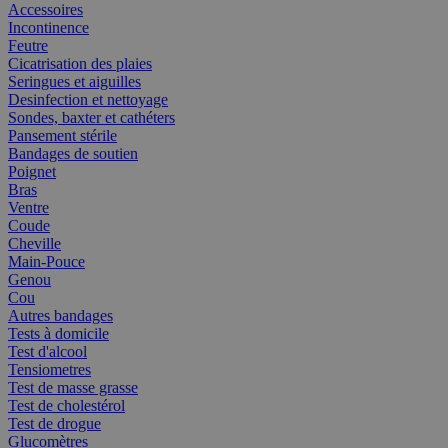
Accessoires
Incontinence
Feutre
Cicatrisation des plaies
Seringues et aiguilles
Desinfection et nettoyage
Sondes, baxter et cathéters
Pansement stérile
Bandages de soutien
Poignet
Bras
Ventre
Coude
Cheville
Main-Pouce
Genou
Cou
Autres bandages
Tests à domicile
Test d'alcool
Tensiometres
Test de masse grasse
Test de cholestérol
Test de drogue
Glucomètres