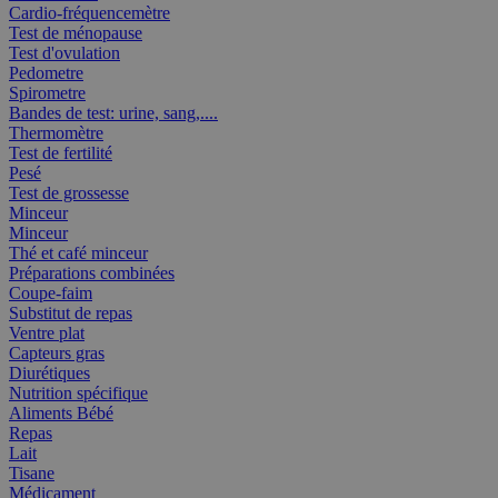
Cardio-fréquencemètre
Test de ménopause
Test d'ovulation
Pedometre
Spirometre
Bandes de test: urine, sang,....
Thermomètre
Test de fertilité
Pesé
Test de grossesse
Minceur
Minceur
Thé et café minceur
Préparations combinées
Coupe-faim
Substitut de repas
Ventre plat
Capteurs gras
Diurétiques
Nutrition spécifique
Aliments Bébé
Repas
Lait
Tisane
Médicament