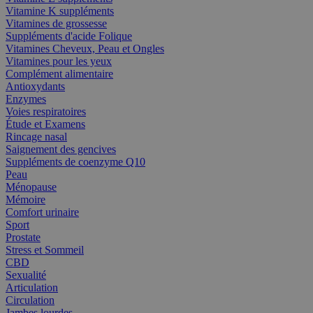
Vitamine K suppléments
Vitamines de grossesse
Suppléments d'acide Folique
Vitamines Cheveux, Peau et Ongles
Vitamines pour les yeux
Complément alimentaire
Antioxydants
Enzymes
Voies respiratoires
Étude et Examens
Rincage nasal
Saignement des gencives
Suppléments de coenzyme Q10
Peau
Ménopause
Mémoire
Comfort urinaire
Sport
Prostate
Stress et Sommeil
CBD
Sexualité
Articulation
Circulation
Jambes lourdes