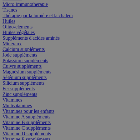
Micro-immunotherapie
Tisanes
Thérapie par la lumière et la chaleur
Huiles
Oligo-elements
Huiles végétales
Suppléments d'acides aminés
Mineraux
Calcium suppléments
Jode suppléments
Potassium suppléments
Cuivre suppléments
Magnésium suppléments
Sélénium suppléments
Silicium suppléments
Fer suppléments
Zinc suppléments
Vitamines
Multivitamines
Vitamines pour les enfants
Vitamine A suppléments
Vitamine B suppléments
Vitamine C suppléments
Vitamine D suppléments
Vitamine E suppléments