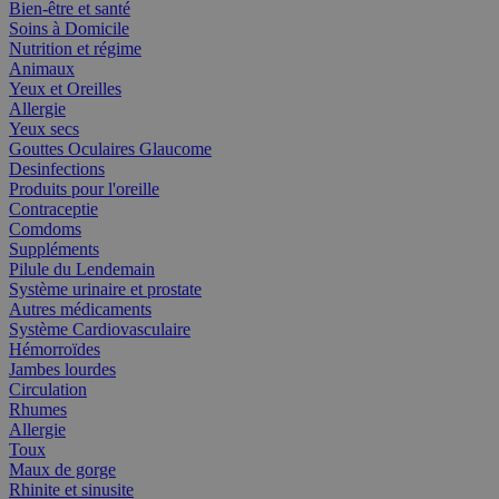
Bien-être et santé
Soins à Domicile
Nutrition et régime
Animaux
Yeux et Oreilles
Allergie
Yeux secs
Gouttes Oculaires Glaucome
Desinfections
Produits pour l'oreille
Contraceptie
Comdoms
Suppléments
Pilule du Lendemain
Système urinaire et prostate
Autres médicaments
Système Cardiovasculaire
Hémorroïdes
Jambes lourdes
Circulation
Rhumes
Allergie
Toux
Maux de gorge
Rhinite et sinusite