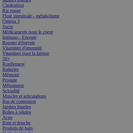
Cholestérol
Riz rouge
Flore intestinale - métabolisme
Omega 3
Sucre
Médicaments pour le coeur
Immuno - Energie
Booster d'énergie
Vitamines d'imuunité
Vitamines pour la faitgue
50+
Ronflement
Batteries
Mémoire
Prostate
Ménopause
Sexualité
Muscles et articulations
Bas de contention
Jambes lourdes
Boîtes à pilules
Acne
Bain et douche
Produits de bain