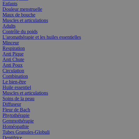
Enfants
Douleur menstruelle
Maux de bouche
Muscles et articulations
Adults
Contrôle du poids
L'aromathérapie et les huiles essentielles
Minceur
Respiration
Anti Pique
Anti Chute
Anti Poux
Circulation
Combination
Le bien-être
Huile essentiel
Muscles et articulations
Soins de la peau
Diffuseur
Fleur de Bach
Phytothérapie
Gemmothérapie
Homéopathie
Tubes Granules-Globuli
Dentifrice