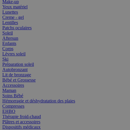
Make-up
Yeux matériel
Lunettes
Creme - gel
Lentilles
Patchs oculaires
Soleil
Aftersun
Enfants
Corps
Lèvres soleil
Ski
Préparation soleil
Autobronzant
Lit de bronzage
Bébé et Grossesse
Accessoires
Maman
Soins Bébé
Hémorragie et déshydratation des plaies
Compresses
EHBO
Thérapie froid-chaud
Plâtres et accessoires
Dispositifs médicaux