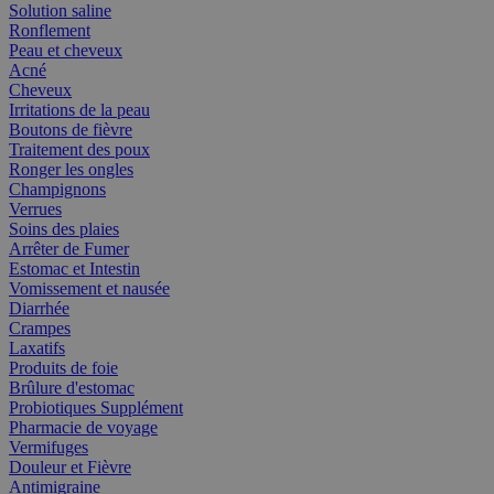
Solution saline
Ronflement
Peau et cheveux
Acné
Cheveux
Irritations de la peau
Boutons de fièvre
Traitement des poux
Ronger les ongles
Champignons
Verrues
Soins des plaies
Arrêter de Fumer
Estomac et Intestin
Vomissement et nausée
Diarrhée
Crampes
Laxatifs
Produits de foie
Brûlure d'estomac
Probiotiques Supplément
Pharmacie de voyage
Vermifuges
Douleur et Fièvre
Antimigraine