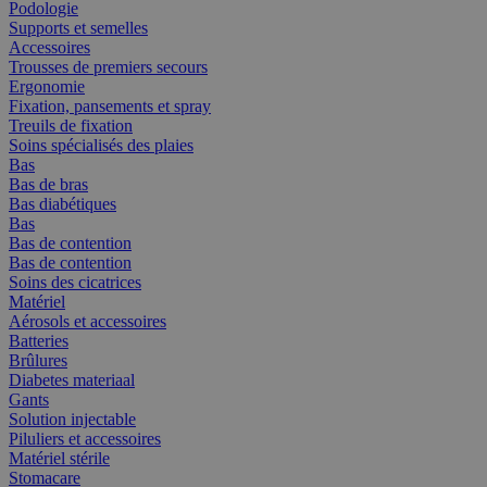
Podologie
Supports et semelles
Accessoires
Trousses de premiers secours
Ergonomie
Fixation, pansements et spray
Treuils de fixation
Soins spécialisés des plaies
Bas
Bas de bras
Bas diabétiques
Bas
Bas de contention
Bas de contention
Soins des cicatrices
Matériel
Aérosols et accessoires
Batteries
Brûlures
Diabetes materiaal
Gants
Solution injectable
Piluliers et accessoires
Matériel stérile
Stomacare