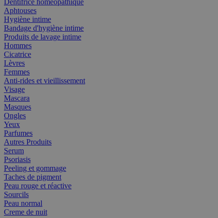
Dentifrice homéopathique
Aphtouses
Hygiène intime
Bandage d'hygiène intime
Produits de lavage intime
Hommes
Cicatrice
Lèvres
Femmes
Anti-rides et vieillissement
Visage
Mascara
Masques
Ongles
Yeux
Parfumes
Autres Produits
Serum
Psoriasis
Peeling et gommage
Taches de pigment
Peau rouge et réactive
Sourcils
Peau normal
Creme de nuit