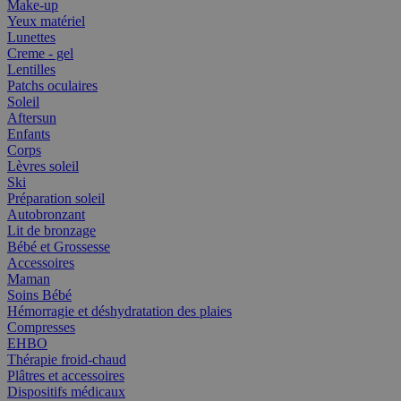
Make-up
Yeux matériel
Lunettes
Creme - gel
Lentilles
Patchs oculaires
Soleil
Aftersun
Enfants
Corps
Lèvres soleil
Ski
Préparation soleil
Autobronzant
Lit de bronzage
Bébé et Grossesse
Accessoires
Maman
Soins Bébé
Hémorragie et déshydratation des plaies
Compresses
EHBO
Thérapie froid-chaud
Plâtres et accessoires
Dispositifs médicaux