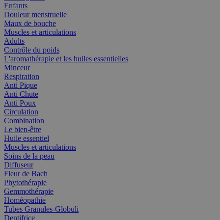
Enfants
Douleur menstruelle
Maux de bouche
Muscles et articulations
Adults
Contrôle du poids
L'aromathérapie et les huiles essentielles
Minceur
Respiration
Anti Pique
Anti Chute
Anti Poux
Circulation
Combination
Le bien-être
Huile essentiel
Muscles et articulations
Soins de la peau
Diffuseur
Fleur de Bach
Phytothérapie
Gemmothérapie
Homéopathie
Tubes Granules-Globuli
Dentifrice