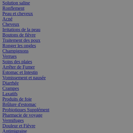
Solution saline
Ronflement
Peau et cheveux
Acné
Cheveux
Irritations de la peau
Boutons de fièvre
Traitement des poux
Ronger les ongles
Champignons
Verrues
Soins des plaies
Arrêter de Fumer
Estomac et Intestin
Vomissement et nausée
Diarrhée
Crampes
Laxatifs
Produits de foie
Brûlure d'estomac
Probiotiques Supplément
Pharmacie de voyage
Vermifuges
Douleur et Fièvre
Antimigraine