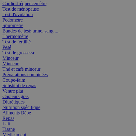
Cardio-fréquencemètre
Test de ménopause
Test d'ovulation
Pedometre
Spirometre
Bandes de test: urine, sang,....
Thermomètre
Test de fertilité
Pesé
Test de grossesse
Minceur
Minceur
Thé et café minceur
Préparations combinées
Coupe-faim
Substitut de repas
Ventre plat
Capteurs gras
Diurétiques
Nutrition spécifique
Aliments Bébé
Repas
Lait
Tisane
Médicament