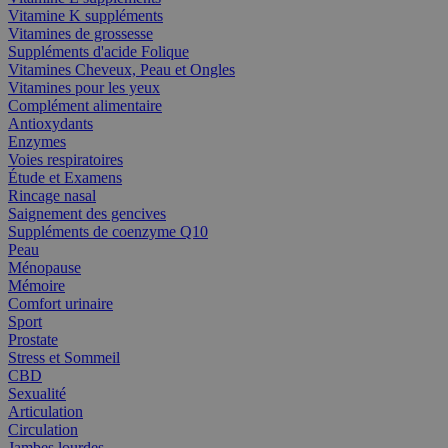
Vitamine K suppléments
Vitamines de grossesse
Suppléments d'acide Folique
Vitamines Cheveux, Peau et Ongles
Vitamines pour les yeux
Complément alimentaire
Antioxydants
Enzymes
Voies respiratoires
Étude et Examens
Rincage nasal
Saignement des gencives
Suppléments de coenzyme Q10
Peau
Ménopause
Mémoire
Comfort urinaire
Sport
Prostate
Stress et Sommeil
CBD
Sexualité
Articulation
Circulation
Jambes lourdes