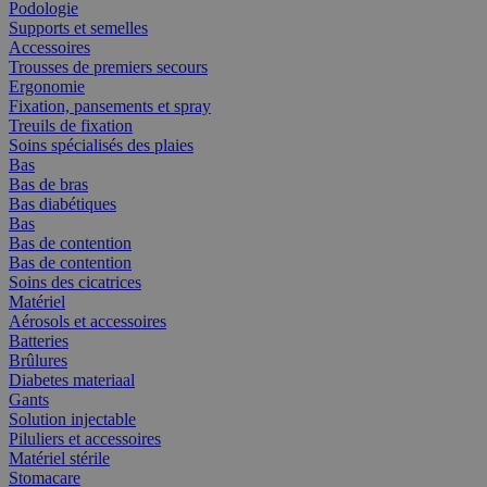
Podologie
Supports et semelles
Accessoires
Trousses de premiers secours
Ergonomie
Fixation, pansements et spray
Treuils de fixation
Soins spécialisés des plaies
Bas
Bas de bras
Bas diabétiques
Bas
Bas de contention
Bas de contention
Soins des cicatrices
Matériel
Aérosols et accessoires
Batteries
Brûlures
Diabetes materiaal
Gants
Solution injectable
Piluliers et accessoires
Matériel stérile
Stomacare