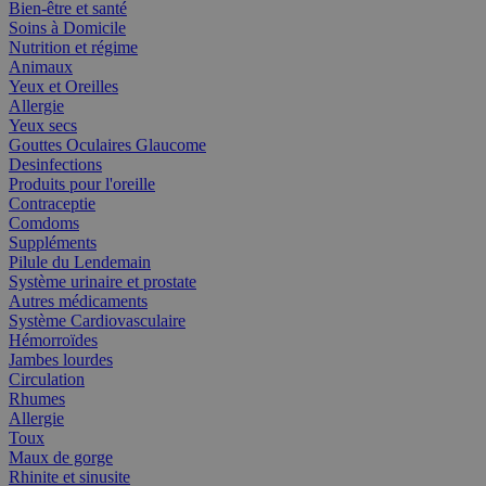
Bien-être et santé
Soins à Domicile
Nutrition et régime
Animaux
Yeux et Oreilles
Allergie
Yeux secs
Gouttes Oculaires Glaucome
Desinfections
Produits pour l'oreille
Contraceptie
Comdoms
Suppléments
Pilule du Lendemain
Système urinaire et prostate
Autres médicaments
Système Cardiovasculaire
Hémorroïdes
Jambes lourdes
Circulation
Rhumes
Allergie
Toux
Maux de gorge
Rhinite et sinusite