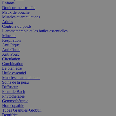
Enfants
Douleur menstruelle
Maux de bouche
Muscles et articulations
Adults
Contrôle du poids
L'aromathérapie et les huiles essentielles
Minceur
Respiration
Anti Pique
Anti Chute
Anti Poux
Circulation
Combination
Le bien-être
Huile essentiel
Muscles et articulations
Soins de la peau
Diffuseur
Fleur de Bach
Phytothérapie
Gemmothérapie
Homéopathie
Tubes Granules-Globuli
Dentifrice