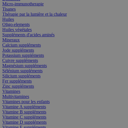
Micro-immunotherapie
Tisanes
Thérapie par la lumière et la chaleur
Huiles
Oligo-elements
Huiles végétales
Suppléments d'acides aminés
Mineraux
Calcium suppléments
Jode suppléments
Potassium suppléments
Cuivre suppléments
Magnésium suppléments
Sélénium suppléments
Silicium suppléments
Fer suppléments
Zinc suppléments
Vitamines
Multivitamines
Vitamines pour les enfants
Vitamine A suppléments
Vitamine B suppléments
Vitamine C suppléments
Vitamine D suppléments
Vitamine E suppléments