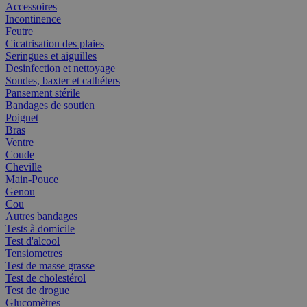
Accessoires
Incontinence
Feutre
Cicatrisation des plaies
Seringues et aiguilles
Desinfection et nettoyage
Sondes, baxter et cathéters
Pansement stérile
Bandages de soutien
Poignet
Bras
Ventre
Coude
Cheville
Main-Pouce
Genou
Cou
Autres bandages
Tests à domicile
Test d'alcool
Tensiometres
Test de masse grasse
Test de cholestérol
Test de drogue
Glucomètres