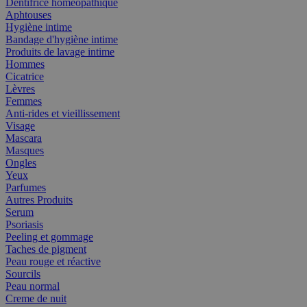
Dentifrice homéopathique
Aphtouses
Hygiène intime
Bandage d'hygiène intime
Produits de lavage intime
Hommes
Cicatrice
Lèvres
Femmes
Anti-rides et vieillissement
Visage
Mascara
Masques
Ongles
Yeux
Parfumes
Autres Produits
Serum
Psoriasis
Peeling et gommage
Taches de pigment
Peau rouge et réactive
Sourcils
Peau normal
Creme de nuit