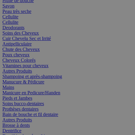
Huile de douche
Savon
Peau très seche
Cellulite
Cellulite
Deodorants
Soins des Cheveux
Cuir Chevelu Sec et Irrité
Antipelliculaire
Chute des Cheveux
Poux cheveux
Cheveux Colorés
Vitamines pour cheveux
Autres Produits
Shampoing et après-shampoing
Manucure & Pédicure
Mains
Manicure en Pedicure/Handen
Pieds et Jambes
Soins bucco-dentaires
Prothèses dentaires
Bain de bouche et fil dentaire
Autres Produits
Brosse à dents
Dentrifice