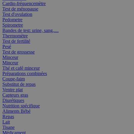
Cardio-fréquencemètre
Test de ménopause
Test d'ovulation
Pedometre
Spirometre
Bandes de test: urine, sang,....
Thermomètre
Test de fertilité
Pesé
Test de grossesse
Minceur
Minceur
Thé et café minceur
Préparations combinées
Coupe-faim
Substitut de repas
Ventre plat
Capteurs gras
Diurétiques
Nutrition spécifique
Aliments Bébé
Repas
Lait
Tisane
Médicament