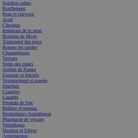
Solution saline
Ronflement
Peau et cheveux
Acné
Cheveux
Irritations de la peau
Boutons de fièvre
Traitement des poux
Ronger les ongles
Champignons
Verrues
Soins des plaies
Arrêter de Fumer
Estomac et Intestin
Vomissement et nausée
Diarrhée
Crampes
Laxatifs
Produits de foie
Brûlure d'estomac
Probiotiques Supplément
Pharmacie de voyage
Vermifuges
Douleur et Fièvre
Antimigraine