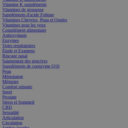
Vitamine K suppléments
Vitamines de grossesse
Suppléments d'acide Folique
Vitamines Cheveux, Peau et Ongles
Vitamines pour les yeux
Complément alimentaire
Antioxydants
Enzymes
Voies respiratoires
Étude et Examens
Rincage nasal
Saignement des gencives
Suppléments de coenzyme Q10
Peau
Ménopause
Mémoire
Comfort urinaire
Sport
Prostate
Stress et Sommeil
CBD
Sexualité
Articulation
Circulation
Jambes lourdes