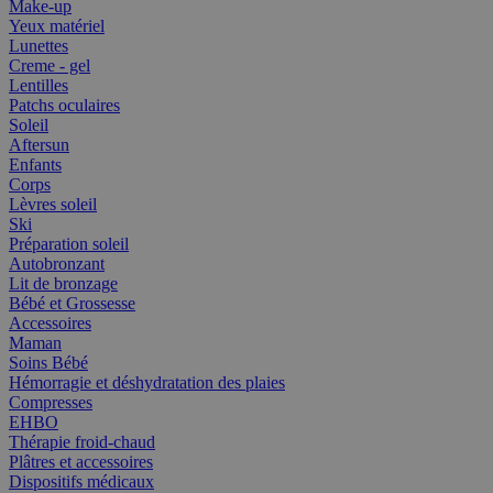
Make-up
Yeux matériel
Lunettes
Creme - gel
Lentilles
Patchs oculaires
Soleil
Aftersun
Enfants
Corps
Lèvres soleil
Ski
Préparation soleil
Autobronzant
Lit de bronzage
Bébé et Grossesse
Accessoires
Maman
Soins Bébé
Hémorragie et déshydratation des plaies
Compresses
EHBO
Thérapie froid-chaud
Plâtres et accessoires
Dispositifs médicaux