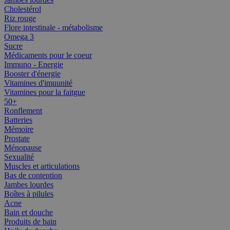
Cholestérol
Riz rouge
Flore intestinale - métabolisme
Omega 3
Sucre
Médicaments pour le coeur
Immuno - Energie
Booster d'énergie
Vitamines d'imuunité
Vitamines pour la faitgue
50+
Ronflement
Batteries
Mémoire
Prostate
Ménopause
Sexualité
Muscles et articulations
Bas de contention
Jambes lourdes
Boîtes à pilules
Acne
Bain et douche
Produits de bain