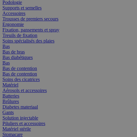
Podologie
Supports et semelles
Accessoires
Trousses de premiers secours
Ergonomie
Fixation, pansements et spray
Treuils de fixation
Soins spécialisés des plaies
Bas
Bas de bras
Bas diabétiques
Bas
Bas de contention
Bas de contention
Soins des cicatrices
Matériel
Aérosols et accessoires
Batteries
Brûlures
Diabetes materiaal
Gants
Solution injectable
Piluliers et accessoires
Matériel stérile
Stomacare