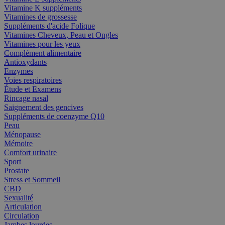
Vitamine K suppléments
Vitamines de grossesse
Suppléments d'acide Folique
Vitamines Cheveux, Peau et Ongles
Vitamines pour les yeux
Complément alimentaire
Antioxydants
Enzymes
Voies respiratoires
Étude et Examens
Rincage nasal
Saignement des gencives
Suppléments de coenzyme Q10
Peau
Ménopause
Mémoire
Comfort urinaire
Sport
Prostate
Stress et Sommeil
CBD
Sexualité
Articulation
Circulation
Jambes lourdes