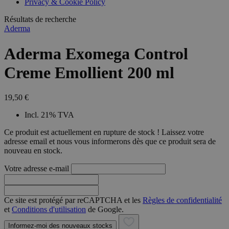
Privacy & Cookie Policy
combineren to
veel versc
gebruikerssess
Microsoft
analytische
Résultats de recherche
waardoor 
doeleinden.
kunnen w
Aderma
gevolgd.
Aderma Exomega Control
Creme Emollient 200 ml
19,50 €
Incl. 21% TVA
Ce produit est actuellement en rupture de stock ! Laissez votre
adresse email et nous vous informerons dès que ce produit sera de
nouveau en stock.
Votre adresse e-mail
Ce site est protégé par reCAPTCHA et les
Règles de confidentialité
et
Conditions d'utilisation
de Google.
Informez-moi des nouveaux stocks