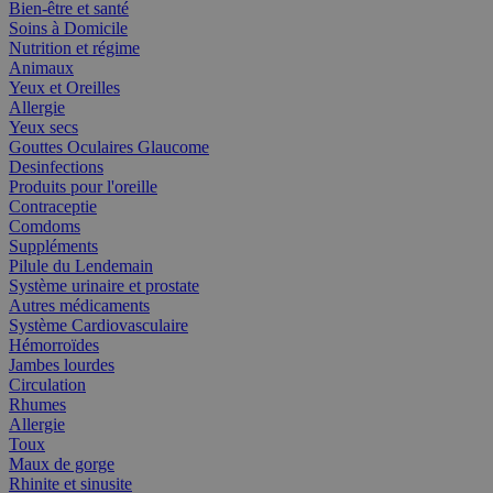
Bien-être et santé
Soins à Domicile
Nutrition et régime
Animaux
Yeux et Oreilles
Allergie
Yeux secs
Gouttes Oculaires Glaucome
Desinfections
Produits pour l'oreille
Contraceptie
Comdoms
Suppléments
Pilule du Lendemain
Système urinaire et prostate
Autres médicaments
Système Cardiovasculaire
Hémorroïdes
Jambes lourdes
Circulation
Rhumes
Allergie
Toux
Maux de gorge
Rhinite et sinusite