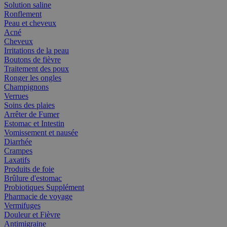
Solution saline
Ronflement
Peau et cheveux
Acné
Cheveux
Irritations de la peau
Boutons de fièvre
Traitement des poux
Ronger les ongles
Champignons
Verrues
Soins des plaies
Arrêter de Fumer
Estomac et Intestin
Vomissement et nausée
Diarrhée
Crampes
Laxatifs
Produits de foie
Brûlure d'estomac
Probiotiques Supplément
Pharmacie de voyage
Vermifuges
Douleur et Fièvre
Antimigraine