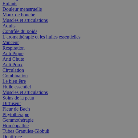
Enfants
Douleur menstruelle
Maux de bouche
Muscles et articulations
Adults
Contrôle du poids
L'aromathérapie et les huiles essentielles
Minceur
Respiration
Anti Pique
Anti Chute
Anti Poux
Circulation
Combination
Le bien-être
Huile essentiel
Muscles et articulations
Soins de la peau
Diffuseur
Fleur de Bach
Phytothérapie
Gemmothérapie
Homéopathie
Tubes Granules-Globuli
Dentifrice