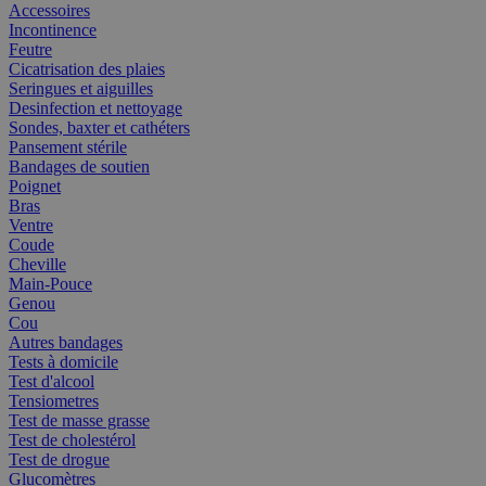
Accessoires
Incontinence
Feutre
Cicatrisation des plaies
Seringues et aiguilles
Desinfection et nettoyage
Sondes, baxter et cathéters
Pansement stérile
Bandages de soutien
Poignet
Bras
Ventre
Coude
Cheville
Main-Pouce
Genou
Cou
Autres bandages
Tests à domicile
Test d'alcool
Tensiometres
Test de masse grasse
Test de cholestérol
Test de drogue
Glucomètres