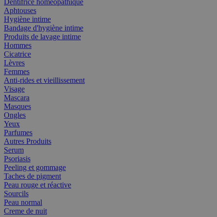
Dentifrice homéopathique
Aphtouses
Hygiène intime
Bandage d'hygiène intime
Produits de lavage intime
Hommes
Cicatrice
Lèvres
Femmes
Anti-rides et vieillissement
Visage
Mascara
Masques
Ongles
Yeux
Parfumes
Autres Produits
Serum
Psoriasis
Peeling et gommage
Taches de pigment
Peau rouge et réactive
Sourcils
Peau normal
Creme de nuit