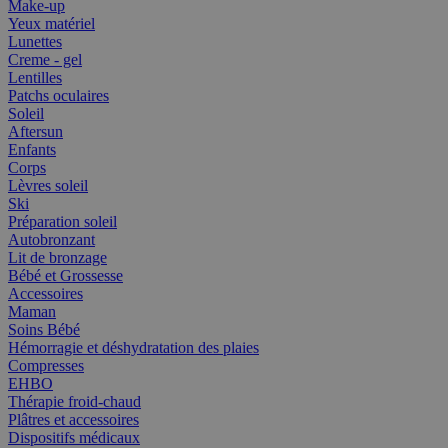
Make-up
Yeux matériel
Lunettes
Creme - gel
Lentilles
Patchs oculaires
Soleil
Aftersun
Enfants
Corps
Lèvres soleil
Ski
Préparation soleil
Autobronzant
Lit de bronzage
Bébé et Grossesse
Accessoires
Maman
Soins Bébé
Hémorragie et déshydratation des plaies
Compresses
EHBO
Thérapie froid-chaud
Plâtres et accessoires
Dispositifs médicaux