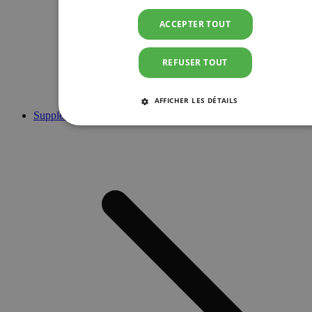
ACCEPTER TOUT
REFUSER TOUT
AFFICHER LES DÉTAILS
Suppléments
STRICTEMENT NÉCESSAIRES
PERFORMANCE
CIBLAGE
FONCTIONNALITÉ
Strictement nécessaires
Performance
Ciblage
Fonctionnalité
Les cookies strictement nécessaires habilitent des