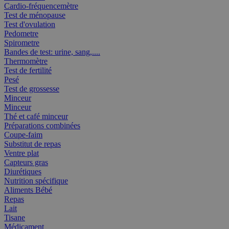
Cardio-fréquencemètre
Test de ménopause
Test d'ovulation
Pedometre
Spirometre
Bandes de test: urine, sang,....
Thermomètre
Test de fertilité
Pesé
Test de grossesse
Minceur
Minceur
Thé et café minceur
Préparations combinées
Coupe-faim
Substitut de repas
Ventre plat
Capteurs gras
Diurétiques
Nutrition spécifique
Aliments Bébé
Repas
Lait
Tisane
Médicament