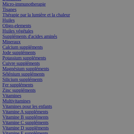
Micro-immunotherapie
Tisanes
Thérapie par la lumière et la chaleur
Huiles
Oligo-elements
Huiles végétales
Suppléments d'acides aminés
Mineraux
Calcium suppléments
Jode suppléments
Potassium suppléments
Cuivre suppléments
Magnésium suppléments
Sélénium suppléments
Silicium suppléments
Fer suppléments
Zinc suppléments
Vitamines
Multivitamines
Vitamines pour les enfants
Vitamine A suppléments
Vitamine B suppléments
Vitamine C suppléments
Vitamine D suppléments
Vitamine E suppléments