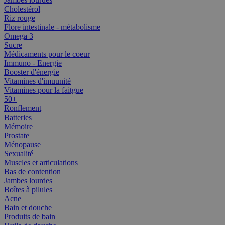
Cholestérol
Riz rouge
Flore intestinale - métabolisme
Omega 3
Sucre
Médicaments pour le coeur
Immuno - Energie
Booster d'énergie
Vitamines d'imuunité
Vitamines pour la faitgue
50+
Ronflement
Batteries
Mémoire
Prostate
Ménopause
Sexualité
Muscles et articulations
Bas de contention
Jambes lourdes
Boîtes à pilules
Acne
Bain et douche
Produits de bain