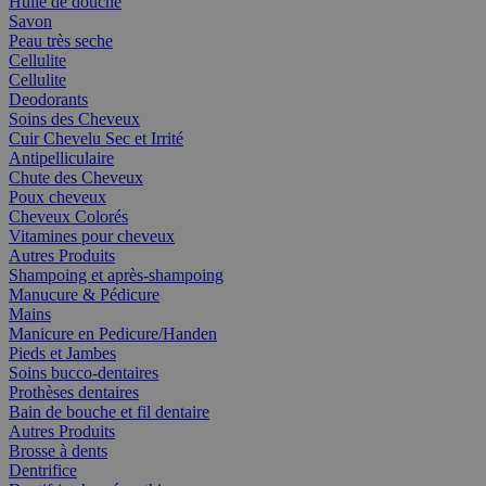
Huile de douche
Savon
Peau très seche
Cellulite
Cellulite
Deodorants
Soins des Cheveux
Cuir Chevelu Sec et Irrité
Antipelliculaire
Chute des Cheveux
Poux cheveux
Cheveux Colorés
Vitamines pour cheveux
Autres Produits
Shampoing et après-shampoing
Manucure & Pédicure
Mains
Manicure en Pedicure/Handen
Pieds et Jambes
Soins bucco-dentaires
Prothèses dentaires
Bain de bouche et fil dentaire
Autres Produits
Brosse à dents
Dentrifice