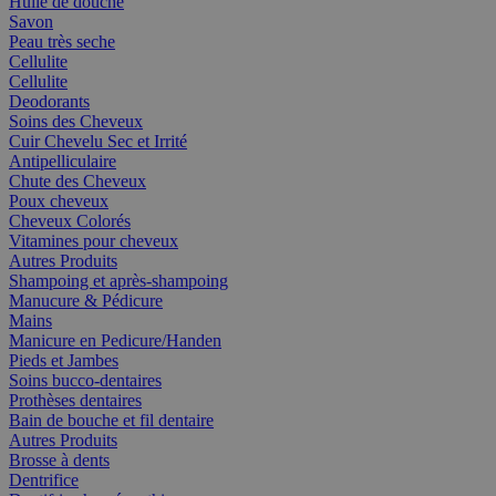
Huile de douche
Savon
Peau très seche
Cellulite
Cellulite
Deodorants
Soins des Cheveux
Cuir Chevelu Sec et Irrité
Antipelliculaire
Chute des Cheveux
Poux cheveux
Cheveux Colorés
Vitamines pour cheveux
Autres Produits
Shampoing et après-shampoing
Manucure & Pédicure
Mains
Manicure en Pedicure/Handen
Pieds et Jambes
Soins bucco-dentaires
Prothèses dentaires
Bain de bouche et fil dentaire
Autres Produits
Brosse à dents
Dentrifice