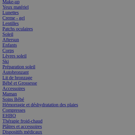
Make-up
Yeux matériel
Lunettes
Creme - gel
Lentilles
Patchs oculaires
Soleil
Aftersun
Enfants
Corps
Lèvres soleil
Ski
Préparation soleil
Autobronzant
Lit de bronzage
Bébé et Grossesse
Accessoires
Maman
Soins Bébé
Hémorragie et déshydratation des plaies
Compresses
EHBO
Thérapie froid-chaud
Plâtres et accessoires
Dispositifs médicaux