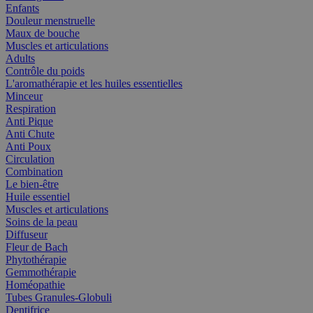
Enfants
Douleur menstruelle
Maux de bouche
Muscles et articulations
Adults
Contrôle du poids
L'aromathérapie et les huiles essentielles
Minceur
Respiration
Anti Pique
Anti Chute
Anti Poux
Circulation
Combination
Le bien-être
Huile essentiel
Muscles et articulations
Soins de la peau
Diffuseur
Fleur de Bach
Phytothérapie
Gemmothérapie
Homéopathie
Tubes Granules-Globuli
Dentifrice