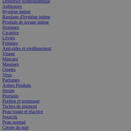
Dentifrice homéopathique
Aphtouses
Hygiène intime
Bandage d'hygiène intime
Produits de lavage intime
Hommes
Cicatrice
Lèvres
Femmes
Anti-rides et vieillissement
Visage
Mascara
Masques
Ongles
Yeux
Parfumes
Autres Produits
Serum
Psoriasis
Peeling et gommage
Taches de pigment
Peau rouge et réactive
Sourcils
Peau normal
Creme de nuit