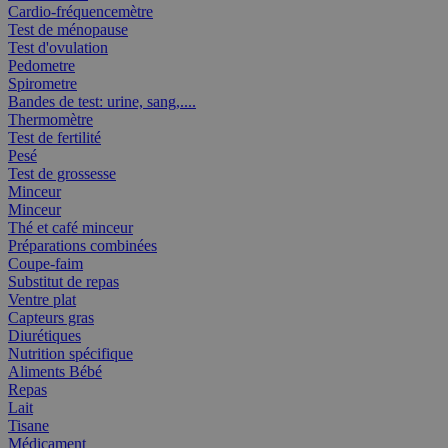
Cardio-fréquencemètre
Test de ménopause
Test d'ovulation
Pedometre
Spirometre
Bandes de test: urine, sang,....
Thermomètre
Test de fertilité
Pesé
Test de grossesse
Minceur
Minceur
Thé et café minceur
Préparations combinées
Coupe-faim
Substitut de repas
Ventre plat
Capteurs gras
Diurétiques
Nutrition spécifique
Aliments Bébé
Repas
Lait
Tisane
Médicament