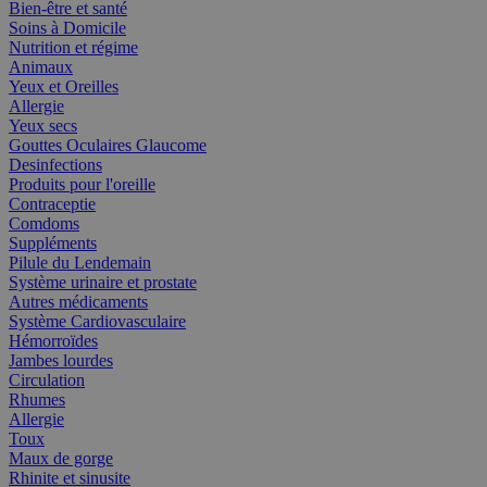
Bien-être et santé
Soins à Domicile
Nutrition et régime
Animaux
Yeux et Oreilles
Allergie
Yeux secs
Gouttes Oculaires Glaucome
Desinfections
Produits pour l'oreille
Contraceptie
Comdoms
Suppléments
Pilule du Lendemain
Système urinaire et prostate
Autres médicaments
Système Cardiovasculaire
Hémorroïdes
Jambes lourdes
Circulation
Rhumes
Allergie
Toux
Maux de gorge
Rhinite et sinusite