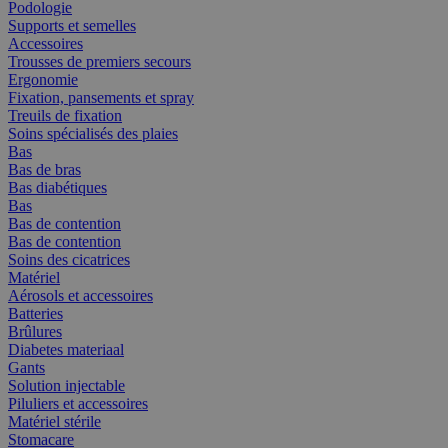
Podologie
Supports et semelles
Accessoires
Trousses de premiers secours
Ergonomie
Fixation, pansements et spray
Treuils de fixation
Soins spécialisés des plaies
Bas
Bas de bras
Bas diabétiques
Bas
Bas de contention
Bas de contention
Soins des cicatrices
Matériel
Aérosols et accessoires
Batteries
Brûlures
Diabetes materiaal
Gants
Solution injectable
Piluliers et accessoires
Matériel stérile
Stomacare