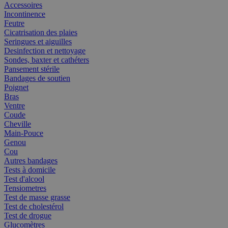
Accessoires
Incontinence
Feutre
Cicatrisation des plaies
Seringues et aiguilles
Desinfection et nettoyage
Sondes, baxter et cathéters
Pansement stérile
Bandages de soutien
Poignet
Bras
Ventre
Coude
Cheville
Main-Pouce
Genou
Cou
Autres bandages
Tests à domicile
Test d'alcool
Tensiometres
Test de masse grasse
Test de cholestérol
Test de drogue
Glucomètres