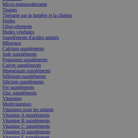
Micro-immunotherapie
Tisanes
Thérapie par la lumière et la chaleur
Huiles
Oligo-elements
Huiles végétales
Suppléments d'acides aminés
Mineraux
Calcium suppléments
Jode suppléments
Potassium suppléments
Cuivre suppléments
Magnésium suppléments
Sélénium suppléments
Silicium suppléments
Fer suppléments
Zinc suppléments
Vitamines
Multivitamines
Vitamines pour les enfants
Vitamine A suppléments
Vitamine B suppléments
Vitamine C suppléments
Vitamine D suppléments
Vitamine E suppléments