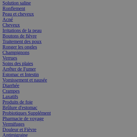
Solution saline
Ronflement
Peau et cheveux
Acné
Cheveux
Irritations de la peau
Boutons de fièvre
Traitement des poux
Ronger les ongles
Champignons
Verrues
Soins des plaies
Arrêter de Fumer
Estomac et Intestin
Vomissement et nausée
Diarrhée
Crampes
Laxatifs
Produits de foie
Brûlure d'estomac
Probiotiques Supplément
Pharmacie de voyage
Vermifuges
Douleur et Fièvre
Antimigraine