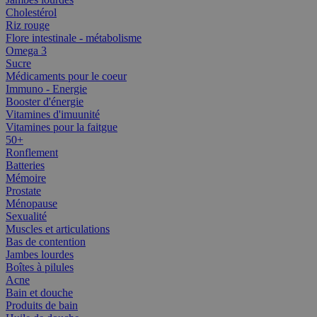
Cholestérol
Riz rouge
Flore intestinale - métabolisme
Omega 3
Sucre
Médicaments pour le coeur
Immuno - Energie
Booster d'énergie
Vitamines d'imuunité
Vitamines pour la faitgue
50+
Ronflement
Batteries
Mémoire
Prostate
Ménopause
Sexualité
Muscles et articulations
Bas de contention
Jambes lourdes
Boîtes à pilules
Acne
Bain et douche
Produits de bain