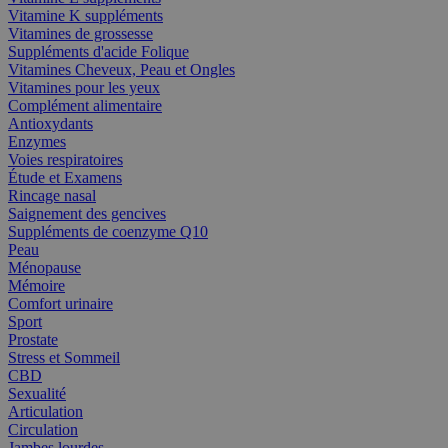
Vitamine K suppléments
Vitamines de grossesse
Suppléments d'acide Folique
Vitamines Cheveux, Peau et Ongles
Vitamines pour les yeux
Complément alimentaire
Antioxydants
Enzymes
Voies respiratoires
Étude et Examens
Rincage nasal
Saignement des gencives
Suppléments de coenzyme Q10
Peau
Ménopause
Mémoire
Comfort urinaire
Sport
Prostate
Stress et Sommeil
CBD
Sexualité
Articulation
Circulation
Jambes lourdes