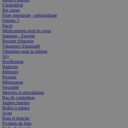
Cholestérol
Riz rouge
Flore intestinale - métabolisme
Omega 3
Sucre
Médicaments pour le coeur
Immuno - Energie
Booster d'énergie
Vitamines d'imuunité
Vitamines pour la faitgue
50+
Ronflement
Batteries
Mémoire
Prostate
Ménopause
Sexualité
Muscles et articulations
Bas de contention
Jambes lourdes
Boîtes à pilules
Acne
Bain et douche
Produits de bain