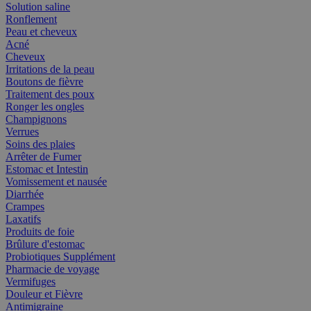
Solution saline
Ronflement
Peau et cheveux
Acné
Cheveux
Irritations de la peau
Boutons de fièvre
Traitement des poux
Ronger les ongles
Champignons
Verrues
Soins des plaies
Arrêter de Fumer
Estomac et Intestin
Vomissement et nausée
Diarrhée
Crampes
Laxatifs
Produits de foie
Brûlure d'estomac
Probiotiques Supplément
Pharmacie de voyage
Vermifuges
Douleur et Fièvre
Antimigraine