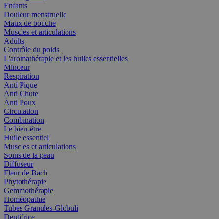
Enfants
Douleur menstruelle
Maux de bouche
Muscles et articulations
Adults
Contrôle du poids
L'aromathérapie et les huiles essentielles
Minceur
Respiration
Anti Pique
Anti Chute
Anti Poux
Circulation
Combination
Le bien-être
Huile essentiel
Muscles et articulations
Soins de la peau
Diffuseur
Fleur de Bach
Phytothérapie
Gemmothérapie
Homéopathie
Tubes Granules-Globuli
Dentifrice