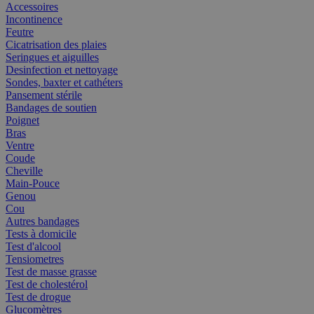
Accessoires
Incontinence
Feutre
Cicatrisation des plaies
Seringues et aiguilles
Desinfection et nettoyage
Sondes, baxter et cathéters
Pansement stérile
Bandages de soutien
Poignet
Bras
Ventre
Coude
Cheville
Main-Pouce
Genou
Cou
Autres bandages
Tests à domicile
Test d'alcool
Tensiometres
Test de masse grasse
Test de cholestérol
Test de drogue
Glucomètres