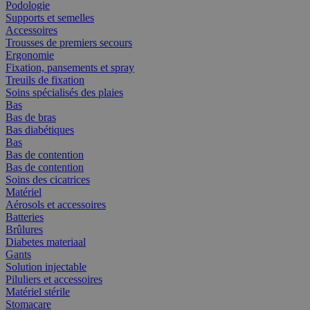
Podologie
Supports et semelles
Accessoires
Trousses de premiers secours
Ergonomie
Fixation, pansements et spray
Treuils de fixation
Soins spécialisés des plaies
Bas
Bas de bras
Bas diabétiques
Bas
Bas de contention
Bas de contention
Soins des cicatrices
Matériel
Aérosols et accessoires
Batteries
Brûlures
Diabetes materiaal
Gants
Solution injectable
Piluliers et accessoires
Matériel stérile
Stomacare