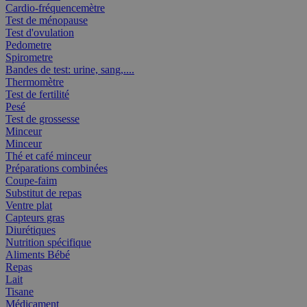
Cardio-fréquencemètre
Test de ménopause
Test d'ovulation
Pedometre
Spirometre
Bandes de test: urine, sang,....
Thermomètre
Test de fertilité
Pesé
Test de grossesse
Minceur
Minceur
Thé et café minceur
Préparations combinées
Coupe-faim
Substitut de repas
Ventre plat
Capteurs gras
Diurétiques
Nutrition spécifique
Aliments Bébé
Repas
Lait
Tisane
Médicament