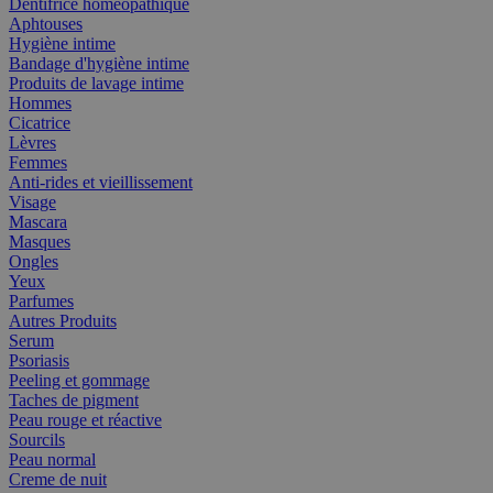
Dentifrice homéopathique
Aphtouses
Hygiène intime
Bandage d'hygiène intime
Produits de lavage intime
Hommes
Cicatrice
Lèvres
Femmes
Anti-rides et vieillissement
Visage
Mascara
Masques
Ongles
Yeux
Parfumes
Autres Produits
Serum
Psoriasis
Peeling et gommage
Taches de pigment
Peau rouge et réactive
Sourcils
Peau normal
Creme de nuit