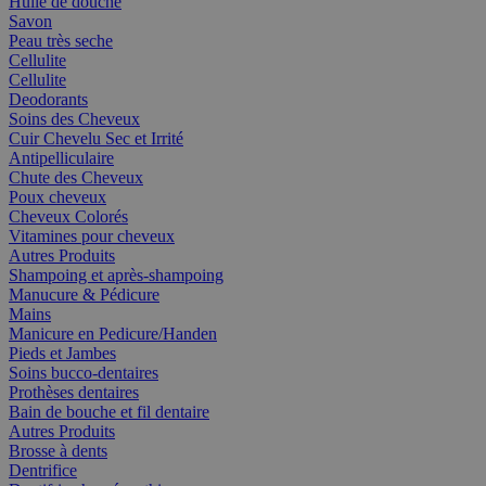
Huile de douche
Savon
Peau très seche
Cellulite
Cellulite
Deodorants
Soins des Cheveux
Cuir Chevelu Sec et Irrité
Antipelliculaire
Chute des Cheveux
Poux cheveux
Cheveux Colorés
Vitamines pour cheveux
Autres Produits
Shampoing et après-shampoing
Manucure & Pédicure
Mains
Manicure en Pedicure/Handen
Pieds et Jambes
Soins bucco-dentaires
Prothèses dentaires
Bain de bouche et fil dentaire
Autres Produits
Brosse à dents
Dentrifice