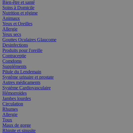
Bien-être et santé
Soins à Domicile
Nutrition et régime
Animaux
Yeux et Oreilles
Allergie
Yeux secs
Gouttes Oculaires Glaucome
Desinfections
Produits pour l'oreille
Contraceptie
Comdoms
Suppléments
Pilule du Lendemain
Système urinaire et prostate
Autres médicaments
Système Cardiovasculaire
Hémorroïdes
Jambes lourdes
Circulation
Rhumes
Allergie
Toux
Maux de gorge
Rhinite et sinusite