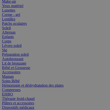
Make-up
Yeux matériel
Lunettes
Creme - gel
Lentilles
Patchs oculaires
Soleil
Aftersun
Enfants
Corps
Lèvres soleil
Ski
Préparation soleil
Autobronzant
Lit de bronzage
Bébé et Grossesse
Accessoires
Maman
Soins Bébé
Hémorragie et déshydratation des plaies
Compresses
EHBO
Thérapie froid-chaud
Plâtres et accessoires
Dispositifs médicaux