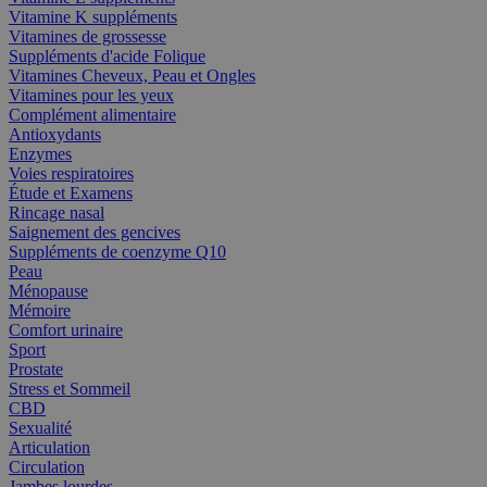
Vitamine K suppléments
Vitamines de grossesse
Suppléments d'acide Folique
Vitamines Cheveux, Peau et Ongles
Vitamines pour les yeux
Complément alimentaire
Antioxydants
Enzymes
Voies respiratoires
Étude et Examens
Rincage nasal
Saignement des gencives
Suppléments de coenzyme Q10
Peau
Ménopause
Mémoire
Comfort urinaire
Sport
Prostate
Stress et Sommeil
CBD
Sexualité
Articulation
Circulation
Jambes lourdes