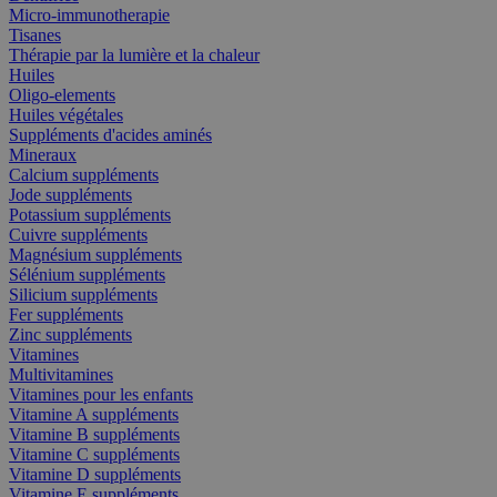
Micro-immunotherapie
Tisanes
Thérapie par la lumière et la chaleur
Huiles
Oligo-elements
Huiles végétales
Suppléments d'acides aminés
Mineraux
Calcium suppléments
Jode suppléments
Potassium suppléments
Cuivre suppléments
Magnésium suppléments
Sélénium suppléments
Silicium suppléments
Fer suppléments
Zinc suppléments
Vitamines
Multivitamines
Vitamines pour les enfants
Vitamine A suppléments
Vitamine B suppléments
Vitamine C suppléments
Vitamine D suppléments
Vitamine E suppléments