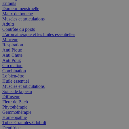
Enfants
Douleur menstruelle
Maux de bouche
Muscles et articulations
Adults
Contrôle du poids
L'aromathérapie et les huiles essentielles
Minceur
Respiration
Anti Pique
Anti Chute
Anti Poux
Circulation
Combination
Le bien-être
Huile essentiel
Muscles et articulations
Soins de la peau
Diffuseur
Fleur de Bach
Phytothérapie
Gemmothérapie
Homéopathie
Tubes Granules-Globuli
Dentifrice