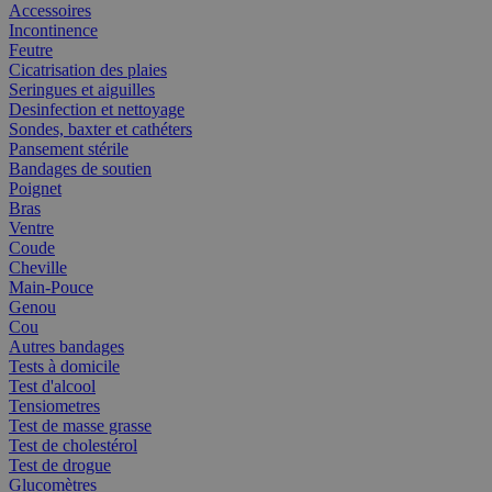
Accessoires
Incontinence
Feutre
Cicatrisation des plaies
Seringues et aiguilles
Desinfection et nettoyage
Sondes, baxter et cathéters
Pansement stérile
Bandages de soutien
Poignet
Bras
Ventre
Coude
Cheville
Main-Pouce
Genou
Cou
Autres bandages
Tests à domicile
Test d'alcool
Tensiometres
Test de masse grasse
Test de cholestérol
Test de drogue
Glucomètres