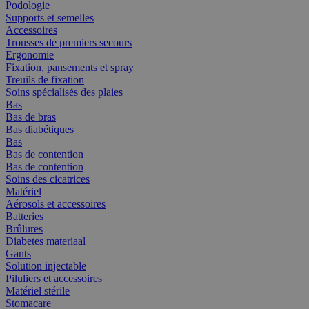
Podologie
Supports et semelles
Accessoires
Trousses de premiers secours
Ergonomie
Fixation, pansements et spray
Treuils de fixation
Soins spécialisés des plaies
Bas
Bas de bras
Bas diabétiques
Bas
Bas de contention
Bas de contention
Soins des cicatrices
Matériel
Aérosols et accessoires
Batteries
Brûlures
Diabetes materiaal
Gants
Solution injectable
Piluliers et accessoires
Matériel stérile
Stomacare