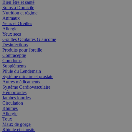
Bien-être et santé
Soins à Domicile
Nutrition et régime
Animaux
Yeux et Oreilles
Allergie
Yeux secs
Gouttes Oculaires Glaucome
Desinfections
Produits pour l'oreille
Contraceptie
Comdoms
Suppléments
Pilule du Lendemain
Système urinaire et prostate
Autres médicaments
Système Cardiovasculaire
Hémorroïdes
Jambes lourdes
Circulation
Rhumes
Allergie
Toux
Maux de gorge
Rhinite et sinusite