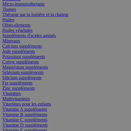
Micro-immunotherapie
Tisanes
Thérapie par la lumière et la chaleur
Huiles
Oligo-elements
Huiles végétales
Suppléments d'acides aminés
Mineraux
Calcium suppléments
Jode suppléments
Potassium suppléments
Cuivre suppléments
Magnésium suppléments
Sélénium suppléments
Silicium suppléments
Fer suppléments
Zinc suppléments
Vitamines
Multivitamines
Vitamines pour les enfants
Vitamine A suppléments
Vitamine B suppléments
Vitamine C suppléments
Vitamine D suppléments
Vitamine E suppléments