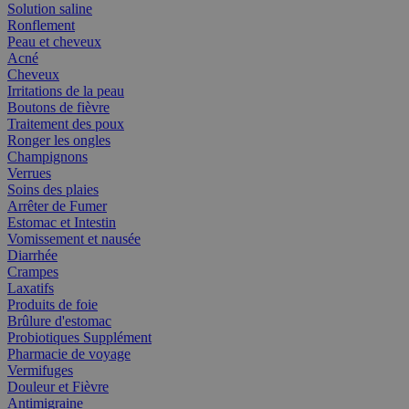
Solution saline
Ronflement
Peau et cheveux
Acné
Cheveux
Irritations de la peau
Boutons de fièvre
Traitement des poux
Ronger les ongles
Champignons
Verrues
Soins des plaies
Arrêter de Fumer
Estomac et Intestin
Vomissement et nausée
Diarrhée
Crampes
Laxatifs
Produits de foie
Brûlure d'estomac
Probiotiques Supplément
Pharmacie de voyage
Vermifuges
Douleur et Fièvre
Antimigraine