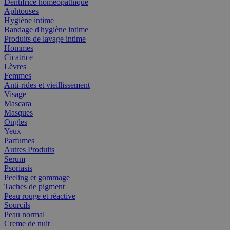
Dentifrice homéopathique
Aphtouses
Hygiène intime
Bandage d'hygiène intime
Produits de lavage intime
Hommes
Cicatrice
Lèvres
Femmes
Anti-rides et vieillissement
Visage
Mascara
Masques
Ongles
Yeux
Parfumes
Autres Produits
Serum
Psoriasis
Peeling et gommage
Taches de pigment
Peau rouge et réactive
Sourcils
Peau normal
Creme de nuit