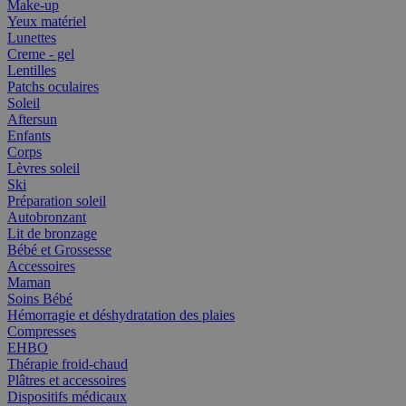
Make-up
Yeux matériel
Lunettes
Creme - gel
Lentilles
Patchs oculaires
Soleil
Aftersun
Enfants
Corps
Lèvres soleil
Ski
Préparation soleil
Autobronzant
Lit de bronzage
Bébé et Grossesse
Accessoires
Maman
Soins Bébé
Hémorragie et déshydratation des plaies
Compresses
EHBO
Thérapie froid-chaud
Plâtres et accessoires
Dispositifs médicaux