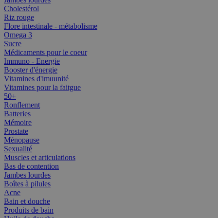
Cholestérol
Riz rouge
Flore intestinale - métabolisme
Omega 3
Sucre
Médicaments pour le coeur
Immuno - Energie
Booster d'énergie
Vitamines d'imuunité
Vitamines pour la faitgue
50+
Ronflement
Batteries
Mémoire
Prostate
Ménopause
Sexualité
Muscles et articulations
Bas de contention
Jambes lourdes
Boîtes à pilules
Acne
Bain et douche
Produits de bain