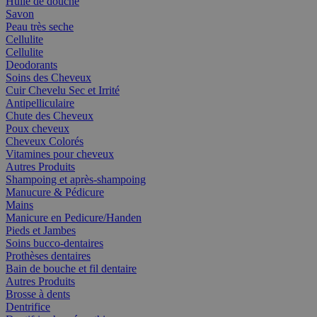
Huile de douche
Savon
Peau très seche
Cellulite
Cellulite
Deodorants
Soins des Cheveux
Cuir Chevelu Sec et Irrité
Antipelliculaire
Chute des Cheveux
Poux cheveux
Cheveux Colorés
Vitamines pour cheveux
Autres Produits
Shampoing et après-shampoing
Manucure & Pédicure
Mains
Manicure en Pedicure/Handen
Pieds et Jambes
Soins bucco-dentaires
Prothèses dentaires
Bain de bouche et fil dentaire
Autres Produits
Brosse à dents
Dentrifice