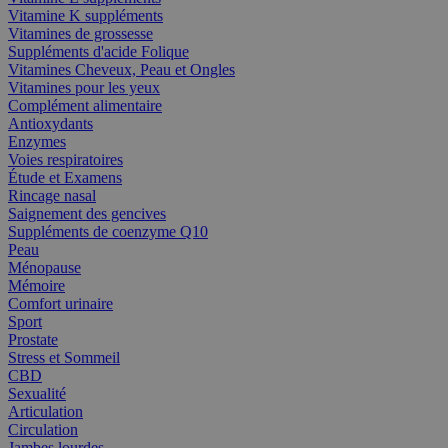
Vitamine K suppléments
Vitamines de grossesse
Suppléments d'acide Folique
Vitamines Cheveux, Peau et Ongles
Vitamines pour les yeux
Complément alimentaire
Antioxydants
Enzymes
Voies respiratoires
Étude et Examens
Rincage nasal
Saignement des gencives
Suppléments de coenzyme Q10
Peau
Ménopause
Mémoire
Comfort urinaire
Sport
Prostate
Stress et Sommeil
CBD
Sexualité
Articulation
Circulation
Jambes lourdes