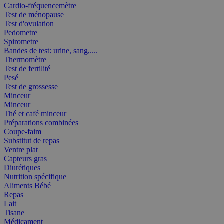
Cardio-fréquencemètre
Test de ménopause
Test d'ovulation
Pedometre
Spirometre
Bandes de test: urine, sang,....
Thermomètre
Test de fertilité
Pesé
Test de grossesse
Minceur
Minceur
Thé et café minceur
Préparations combinées
Coupe-faim
Substitut de repas
Ventre plat
Capteurs gras
Diurétiques
Nutrition spécifique
Aliments Bébé
Repas
Lait
Tisane
Médicament