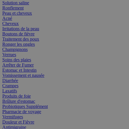
Solution saline
Ronflement
Peau et cheveux
Acné
Cheveux
Irritations de la peau
Boutons de fièvre
Traitement des poux
Ronger les ongles
Champignons
Verrues
Soins des plaies
Arrêter de Fumer
Estomac et Intestin
Vomissement et nausée
Diarrhée
Crampes
Laxatifs
Produits de foie
Brûlure d'estomac
Probiotiques Supplément
Pharmacie de voyage
Vermifuges
Douleur et Fièvre
Antimigraine