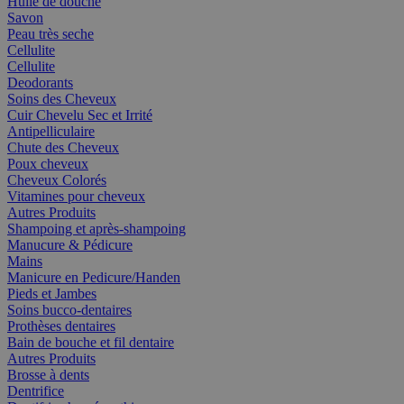
Huile de douche
Savon
Peau très seche
Cellulite
Cellulite
Deodorants
Soins des Cheveux
Cuir Chevelu Sec et Irrité
Antipelliculaire
Chute des Cheveux
Poux cheveux
Cheveux Colorés
Vitamines pour cheveux
Autres Produits
Shampoing et après-shampoing
Manucure & Pédicure
Mains
Manicure en Pedicure/Handen
Pieds et Jambes
Soins bucco-dentaires
Prothèses dentaires
Bain de bouche et fil dentaire
Autres Produits
Brosse à dents
Dentrifice