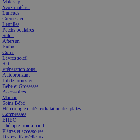
Make-up
Yeux matériel
Lunettes
Creme - gel
Lentilles
Patchs oculaires
Soleil
Aftersun
Enfants
Corps
Lèvres soleil
Ski
Préparation soleil
Autobronzant
Lit de bronzage
Bébé et Grossesse
Accessoires
Maman
Soins Bébé
Hémorragie et déshydratation des plaies
Compresses
EHBO
Thérapie froid-chaud
Plâtres et accessoires
Dispositifs médicaux