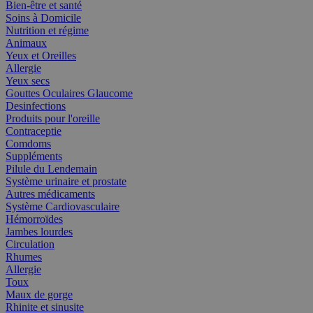
Bien-être et santé
Soins à Domicile
Nutrition et régime
Animaux
Yeux et Oreilles
Allergie
Yeux secs
Gouttes Oculaires Glaucome
Desinfections
Produits pour l'oreille
Contraceptie
Comdoms
Suppléments
Pilule du Lendemain
Système urinaire et prostate
Autres médicaments
Système Cardiovasculaire
Hémorroïdes
Jambes lourdes
Circulation
Rhumes
Allergie
Toux
Maux de gorge
Rhinite et sinusite