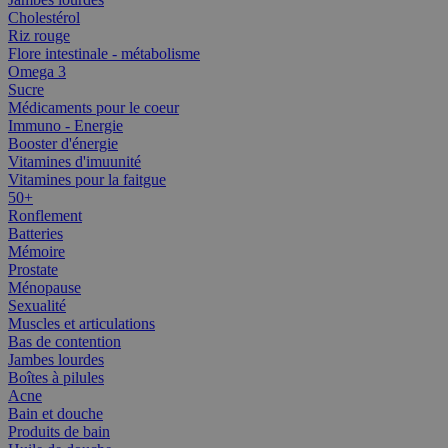
Cholestérol
Riz rouge
Flore intestinale - métabolisme
Omega 3
Sucre
Médicaments pour le coeur
Immuno - Energie
Booster d'énergie
Vitamines d'imuunité
Vitamines pour la faitgue
50+
Ronflement
Batteries
Mémoire
Prostate
Ménopause
Sexualité
Muscles et articulations
Bas de contention
Jambes lourdes
Boîtes à pilules
Acne
Bain et douche
Produits de bain