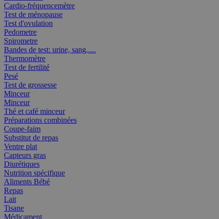
Cardio-fréquencemètre
Test de ménopause
Test d'ovulation
Pedometre
Spirometre
Bandes de test: urine, sang,....
Thermomètre
Test de fertilité
Pesé
Test de grossesse
Minceur
Minceur
Thé et café minceur
Préparations combinées
Coupe-faim
Substitut de repas
Ventre plat
Capteurs gras
Diurétiques
Nutrition spécifique
Aliments Bébé
Repas
Lait
Tisane
Médicament