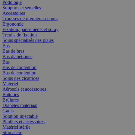
Podologie
Supports et semelles
Accessoires
Trousses de premiers secours
Ergonomie
Fixation, pansements et spray
Treuils de fixation
Soins spécialisés des plaies
Bas
Bas de bras
Bas diabétiques
Bas
Bas de contention
Bas de contention
Soins des cicatrices
Matériel
Aérosols et accessoires
Batteries
Brûlures
Diabetes materiaal
Gants
Solution injectable
Piluliers et accessoires
Matériel stérile
Stomacare