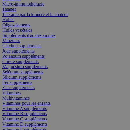
Micro-immunotherapie
Tisanes
Thérapie par la lumière et la chaleur
Huiles
Oligo-elements
Huiles végétales
Suppléments d'acides aminés
Mineraux
Calcium suppléments
Jode suppléments
Potassium suppléments
Cuivre suppléments
Magnésium suppléments
Sélénium suppléments
Silicium suppléments
Fer suppléments
Zinc suppléments
Vitamines
Multivitamines
Vitamines pour les enfants
Vitamine A suppléments
Vitamine B suppléments
Vitamine C suppléments
Vitamine D suppléments
Vitamine E suppléments