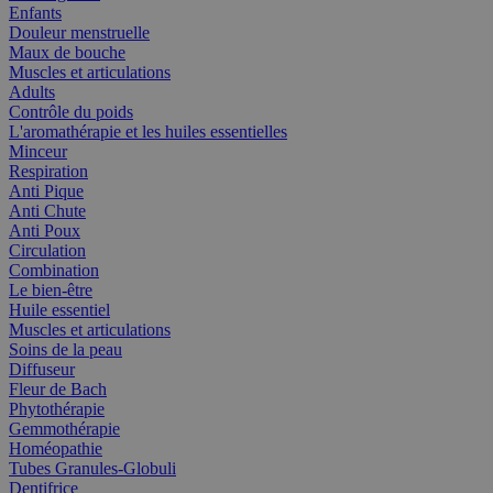
Enfants
Douleur menstruelle
Maux de bouche
Muscles et articulations
Adults
Contrôle du poids
L'aromathérapie et les huiles essentielles
Minceur
Respiration
Anti Pique
Anti Chute
Anti Poux
Circulation
Combination
Le bien-être
Huile essentiel
Muscles et articulations
Soins de la peau
Diffuseur
Fleur de Bach
Phytothérapie
Gemmothérapie
Homéopathie
Tubes Granules-Globuli
Dentifrice