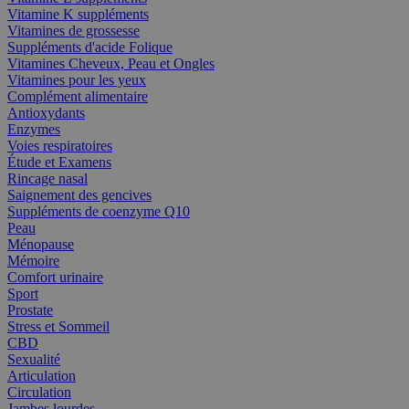
Vitamine K suppléments
Vitamines de grossesse
Suppléments d'acide Folique
Vitamines Cheveux, Peau et Ongles
Vitamines pour les yeux
Complément alimentaire
Antioxydants
Enzymes
Voies respiratoires
Étude et Examens
Rincage nasal
Saignement des gencives
Suppléments de coenzyme Q10
Peau
Ménopause
Mémoire
Comfort urinaire
Sport
Prostate
Stress et Sommeil
CBD
Sexualité
Articulation
Circulation
Jambes lourdes