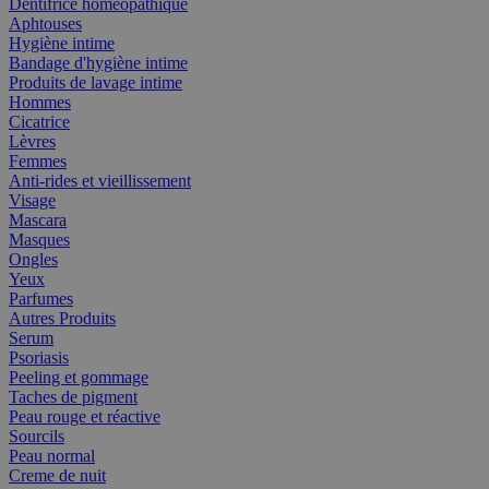
Dentifrice homéopathique
Aphtouses
Hygiène intime
Bandage d'hygiène intime
Produits de lavage intime
Hommes
Cicatrice
Lèvres
Femmes
Anti-rides et vieillissement
Visage
Mascara
Masques
Ongles
Yeux
Parfumes
Autres Produits
Serum
Psoriasis
Peeling et gommage
Taches de pigment
Peau rouge et réactive
Sourcils
Peau normal
Creme de nuit