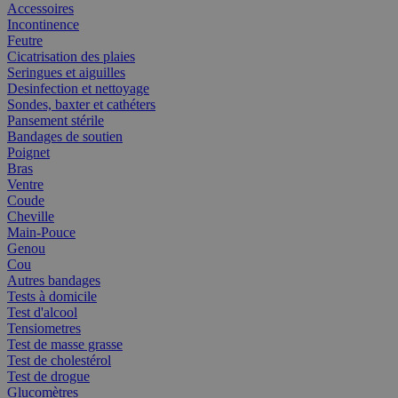
Accessoires
Incontinence
Feutre
Cicatrisation des plaies
Seringues et aiguilles
Desinfection et nettoyage
Sondes, baxter et cathéters
Pansement stérile
Bandages de soutien
Poignet
Bras
Ventre
Coude
Cheville
Main-Pouce
Genou
Cou
Autres bandages
Tests à domicile
Test d'alcool
Tensiometres
Test de masse grasse
Test de cholestérol
Test de drogue
Glucomètres