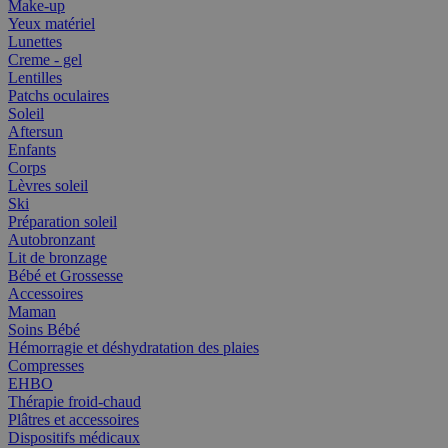
Make-up
Yeux matériel
Lunettes
Creme - gel
Lentilles
Patchs oculaires
Soleil
Aftersun
Enfants
Corps
Lèvres soleil
Ski
Préparation soleil
Autobronzant
Lit de bronzage
Bébé et Grossesse
Accessoires
Maman
Soins Bébé
Hémorragie et déshydratation des plaies
Compresses
EHBO
Thérapie froid-chaud
Plâtres et accessoires
Dispositifs médicaux