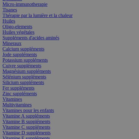
Micro-immunotherapie
Tisanes
Thérapie par la lumière et la chaleur
Huiles
Oligo-elements
Huiles végétales
Suppléments d'acides aminés
Mineraux
Calcium suppléments
Jode suppléments
Potassium suppléments
Cuivre suppléments
Magnésium suppléments
Sélénium suppléments
Silicium suppléments
Fer suppléments
Zinc suppléments
Vitamines
Multivitamines
Vitamines pour les enfants
Vitamine A suppléments
Vitamine B suppléments
Vitamine C suppléments
Vitamine D suppléments
Vitamine E suppléments