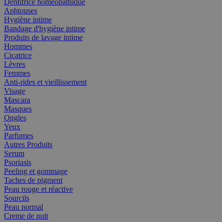
Dentifrice homéopathique
Aphtouses
Hygiène intime
Bandage d'hygiène intime
Produits de lavage intime
Hommes
Cicatrice
Lèvres
Femmes
Anti-rides et vieillissement
Visage
Mascara
Masques
Ongles
Yeux
Parfumes
Autres Produits
Serum
Psoriasis
Peeling et gommage
Taches de pigment
Peau rouge et réactive
Sourcils
Peau normal
Creme de nuit