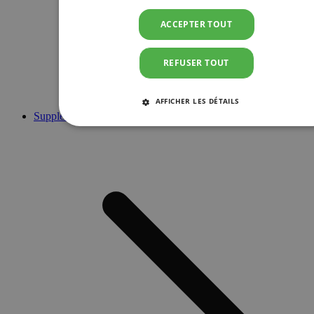
ACCEPTER TOUT
REFUSER TOUT
AFFICHER LES DÉTAILS
Suppléments
STRICTEMENT NÉCESSAIRES
PERFORMANCE
CIBLAGE
FONCTIONNALITÉ
Strictement nécessaires
Performance
Ciblage
Fonctionnalité
Les cookies strictement nécessaires habilitent des