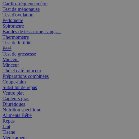
Cardio-fréquencemètre
Test de ménopause
Test d'ovulation
Pedometre
Spirometre
Bandes de test: urine, sang,....
Thermomètre
Test de fertilité
Pesé
Test de grossesse
Minceur
Minceur
Thé et café minceur
Préparations combinées
Coupe-faim
Substitut de repas
Ventre plat
Capteurs gras
Diurétiques
Nutrition spécifique
Aliments Bébé
Repas
Lait
Tisane
Médicament