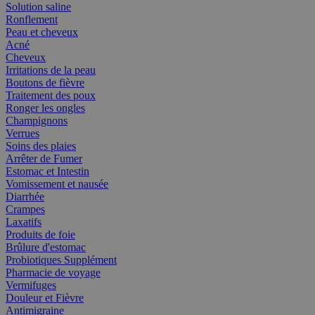
Solution saline
Ronflement
Peau et cheveux
Acné
Cheveux
Irritations de la peau
Boutons de fièvre
Traitement des poux
Ronger les ongles
Champignons
Verrues
Soins des plaies
Arrêter de Fumer
Estomac et Intestin
Vomissement et nausée
Diarrhée
Crampes
Laxatifs
Produits de foie
Brûlure d'estomac
Probiotiques Supplément
Pharmacie de voyage
Vermifuges
Douleur et Fièvre
Antimigraine