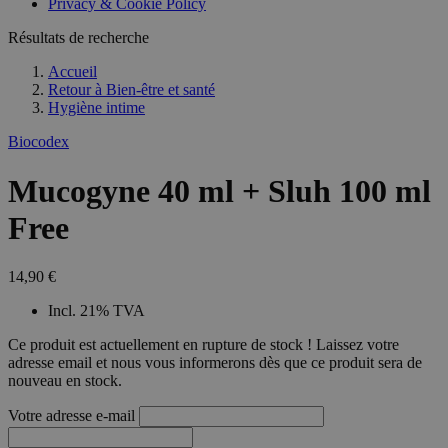
Privacy & Cookie Policy
combineren to
veel versc
gebruikerssess
Microsoft
analytische
Résultats de recherche
waardoor 
doeleinden.
kunnen w
gevolgd.
Accueil
Retour à
Bien-être et santé
Hygiène intime
Biocodex
Mucogyne 40 ml + Sluh 100 ml
Free
14,90 €
Incl. 21% TVA
Ce produit est actuellement en rupture de stock ! Laissez votre
adresse email et nous vous informerons dès que ce produit sera de
nouveau en stock.
Votre adresse e-mail