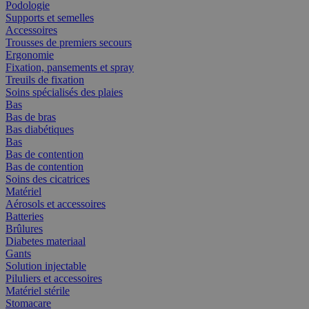
Podologie
Supports et semelles
Accessoires
Trousses de premiers secours
Ergonomie
Fixation, pansements et spray
Treuils de fixation
Soins spécialisés des plaies
Bas
Bas de bras
Bas diabétiques
Bas
Bas de contention
Bas de contention
Soins des cicatrices
Matériel
Aérosols et accessoires
Batteries
Brûlures
Diabetes materiaal
Gants
Solution injectable
Piluliers et accessoires
Matériel stérile
Stomacare