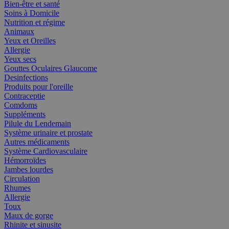
Bien-être et santé
Soins à Domicile
Nutrition et régime
Animaux
Yeux et Oreilles
Allergie
Yeux secs
Gouttes Oculaires Glaucome
Desinfections
Produits pour l'oreille
Contraceptie
Comdoms
Suppléments
Pilule du Lendemain
Système urinaire et prostate
Autres médicaments
Système Cardiovasculaire
Hémorroïdes
Jambes lourdes
Circulation
Rhumes
Allergie
Toux
Maux de gorge
Rhinite et sinusite