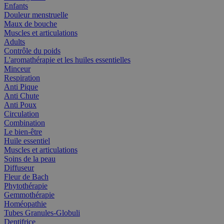
Enfants
Douleur menstruelle
Maux de bouche
Muscles et articulations
Adults
Contrôle du poids
L'aromathérapie et les huiles essentielles
Minceur
Respiration
Anti Pique
Anti Chute
Anti Poux
Circulation
Combination
Le bien-être
Huile essentiel
Muscles et articulations
Soins de la peau
Diffuseur
Fleur de Bach
Phytothérapie
Gemmothérapie
Homéopathie
Tubes Granules-Globuli
Dentifrice