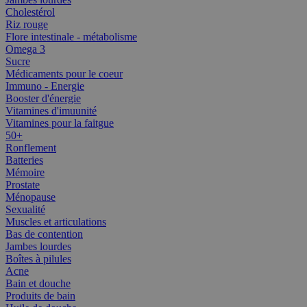
Cholestérol
Riz rouge
Flore intestinale - métabolisme
Omega 3
Sucre
Médicaments pour le coeur
Immuno - Energie
Booster d'énergie
Vitamines d'imuunité
Vitamines pour la faitgue
50+
Ronflement
Batteries
Mémoire
Prostate
Ménopause
Sexualité
Muscles et articulations
Bas de contention
Jambes lourdes
Boîtes à pilules
Acne
Bain et douche
Produits de bain