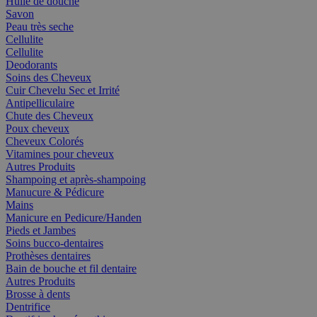
Huile de douche
Savon
Peau très seche
Cellulite
Cellulite
Deodorants
Soins des Cheveux
Cuir Chevelu Sec et Irrité
Antipelliculaire
Chute des Cheveux
Poux cheveux
Cheveux Colorés
Vitamines pour cheveux
Autres Produits
Shampoing et après-shampoing
Manucure & Pédicure
Mains
Manicure en Pedicure/Handen
Pieds et Jambes
Soins bucco-dentaires
Prothèses dentaires
Bain de bouche et fil dentaire
Autres Produits
Brosse à dents
Dentrifice