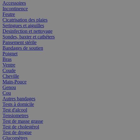
Accessoires
Incontinence
Feutre
Cicatrisation des plaies
Seringues et aiguilles
Desinfection et nettoyage
Sondes, baxter et cathéters
Pansement stérile
Bandages de soutien
Poignet
Bras
Ventre
Coude
Cheville
Main-Pouce
Genou
Cou
Autres bandages
Tests à domicile
Test d'alcool
Tensiometres
Test de masse grasse
Test de cholestérol
Test de drogue
Glucomètres