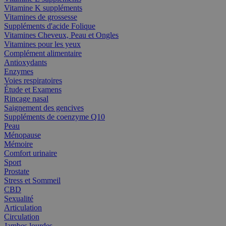
Vitamine K suppléments
Vitamines de grossesse
Suppléments d'acide Folique
Vitamines Cheveux, Peau et Ongles
Vitamines pour les yeux
Complément alimentaire
Antioxydants
Enzymes
Voies respiratoires
Étude et Examens
Rincage nasal
Saignement des gencives
Suppléments de coenzyme Q10
Peau
Ménopause
Mémoire
Comfort urinaire
Sport
Prostate
Stress et Sommeil
CBD
Sexualité
Articulation
Circulation
Jambes lourdes